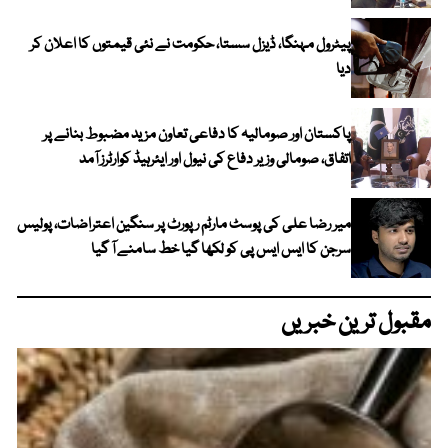
پیٹرول مہنگا، ڈیزل سستا، حکومت نے نئی قیمتوں کا اعلان کر
دیا
پاکستان اور صومالیہ کا دفاعی تعاون مزید مضبوط بنانے پر
اتفاق، صومالی وزیر دفاع کی نیول اور ایئرہیڈ کوارٹرز آمد
میر رضا علی کی پوسٹ مارٹم رپورٹ پر سنگین اعتراضات، پولیس
سرجن کا ایس ایس پی کو لکھا گیا خط سامنے آ گیا
مقبول ترین خبریں