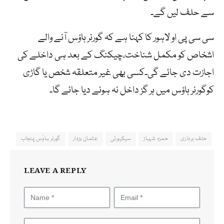
سے حلف لیں گے۔
سی سی پی او لاہور کا کہنا ہے کہ گورنر ہاؤس آنے والے
اشخاص کو مکمل شناخت،چیکنگ کے بعد ہی داخلے کی
اجازت دی جائے گی۔کسی بھی غیر متعلقہ شخص یا گاڑی
کوگورنر ہاؤس میں ہر گز داخل نہ ہونے دیا جائے گا۔
حلف برداری
حمزہ شہباز
سیکیورٹی
عثمان بزدار
گورنر ہاوَس پنجاب
LEAVE A REPLY