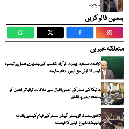
خوفزدہ
ہمیں فالو کریں
WhatsApp
Twitter
Facebook
Faceboo
متعلقہ خبریں
الزامات مسترد ، بھارت کو آزاد کشمیر کے جمہوری عمل پر تبصرہ
کرنے کا کوئی حق نہیں ، دفتر خارجہ
جائیکا کے صدر کی احسن اقبال سے ملاقات، ترقیاتی تعاون کو
وسعت دینے پر اتفاق
لاانفورسمنٹ انویسٹی گیشن سنٹر کے قیام کیلئے پائلٹ
پراجیکٹ شروع کرنے کا فیصلہ