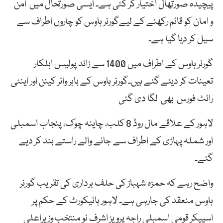
پیچیدہ صورتھال اختیار کر گئی ہے۔ ایسی صورتحال میں امن
و امان کو قائم رکھنے کے لیےگورنر ہاوس کو چاروں اطراف سے
سیل کر دیا گیا ہے۔
گورنر ہاوس کے اطراف میں 1400 سے زائد پولیس اہلکار
تعینات کر دیئے گئے ہیں۔گورنر ہاوس کے باہر واٹر کینن اور اینٹی
رائٹ فورس بھی لگا دی گئی
لاہور کے علاقے مال روڈ 8 کلب، چاینہ چوک، پنجاب اسمبلی
اور شملہ پہاڑی کے اطراف سے جانے والے راستے بند کر دیے
گئے۔
واضح رہے کہ حمزہ شہباز کی حلف برداری کی تقریب گورنر
ہاوس منعقد کی جارہی ہے۔ لاہور ہائیکورٹ کے حکم پر
اسپیکر قومی اسمبلی راجہ پرویز اشرف نو منتخب وزیراعلی