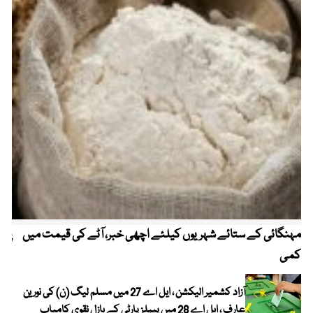
مہنگائی کے ستائے شہریوں کیلئے اچھی خبر، آٹے کی قیمت میں
پیٹ
کمی
آزاد کشمیر الیکشن ، ایل اے 27 میں مسلم لیگ (ن) کی نورین
عارف ، ایل اے 28 میں پیپلز پارٹی کے بازل نقوی کامیاب