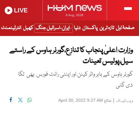
LIVE
6 Aug, 2026
صفحۂ اول
تازہ ترین
پاکستان
دنیا
ایران-اسرائیل جنگ
کھیل
انٹرٹینمنٹ
وزارت اعلیٰ پنجاب کا تنازع،گورنر ہاوس کے راستے
سیل،پولیس تعینات
گورنر ہاوس کے باہر واٹر کینن اور اینٹی رائٹ فورس بھی لگا
دی گئی
|
شائع
April 30, 2022 9:27 AM
ویب ڈیسک