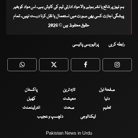
ہم نیوز پر شائع یا نشر ہونے والا مواد ادارتی ٹیم کی کاوش ہے۔ اس مواد کو بغیر
پیشگی اجازت کسی بھی صورت میں استعمال یا نقل کرنا درست نہیں۔ تمام
حقوق محفوظ ہیں © 2026
رابطہ کریں
پرائیویسی پالیسی
WhatsApp
Twitter
Facebook
Faceboo
صفحۂ اول
تازہ ترین
پاکستان
دنیا
معیشت
کھیل
تعلیم
صحت
انٹرٹینمنٹ
ٹیکنالوجی
دلچسپ و عجیب
Pakistan News in Urdu