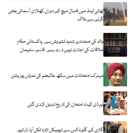
تھائی لینڈ میں فٹبال میچ کے دوران کھلاڑی آسمانی بجلی
گرنے سے ہلاک
والد کی صحت پر شدید تشویش ہے، پاکستانی حکام
ملاقات کی اجازت نہیں دے رہے ، قاسم ، سلیمان
میٹرک امتحانات میں سکھ طالبعلم کی نمایاں پوزیشن
ایم ڈی کیٹ امتحان کی تاریخ تبدیل کردی گئی
گاڑی کے گلَو باکس سے دیوہیکل اژدہا نکل آیا، ڈرائیور