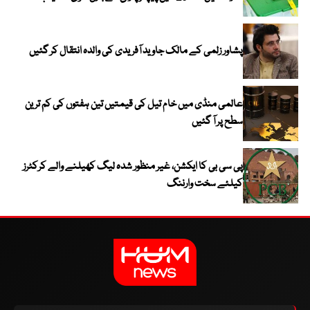
پشاور زلمی کے مالک جاوید آفریدی کی والدہ انتقال کر گئیں
عالمی منڈی میں خام تیل کی قیمتیں تین ہفتوں کی کم ترین
سطح پر آ گئیں
پی سی بی کا ایکشن، غیر منظور شدہ لیگ کھیلنے والے کرکٹرز
کیلئے سخت وارننگ