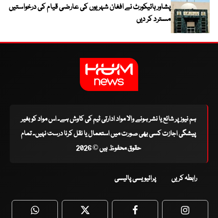
پشاور ہائیکورٹ نے افغان شہریوں کی عارضی قیام کی درخواستیں
مسترد کر دیں
ہم نیوز پر شائع یا نشر ہونے والا مواد ادارتی ٹیم کی کاوش ہے۔ اس مواد کو بغیر
پیشگی اجازت کسی بھی صورت میں استعمال یا نقل کرنا درست نہیں۔ تمام
حقوق محفوظ ہیں © 2026
رابطہ کریں
پرائیویسی پالیسی
WhatsApp
Twitter
Facebook
Faceboo