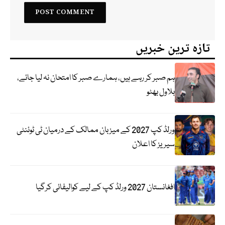
تازہ ترین خبریں
ہم صبر کر رہے ہیں، ہمارے صبر کا امتحان نہ لیا جائے،
بلاول بھٹو
ورلڈ کپ 2027 کے میزبان ممالک کے درمیان ٹی ٹوئنٹی
سیریز کا اعلان
افغانستان 2027 ورلڈ کپ کے لیے کوالیفائی کرگیا