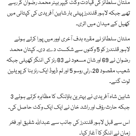
ملتان سلطانز کی قیادت وکٹ کیپر بیٹر محمد رضوان کر رہے
تھے جبکہ لاہور قلندرز پہلی بار شاہین آفریدی کی کپتانی میں
کھیل کے میدان میں اتری۔
ملتان سلطانز نے مقررہ ہدف آخری اوور میں پورا کرتے ہوئے
لاہور قلندرز کو 5 وکٹوں سے شکست دے دی۔ کپتان محمد
رضوان نے 69 اور شان مسعود نے 83 رنز کی اننگز کھیلی جبکہ
شعیب مقصود 20، رلی روسو 5 اور ٹم ڈیوڈ ایک رنز بنا کر پویلین
لوٹ گئے۔
شاہین شاہ آفریدی نے بہترین باؤلنگ کا مظاہرہ کرتے ہوئے 3
جبکہ حارث رؤف اور راشد خان نے ایک ایک وکٹ حاصل کی۔
اس سے قبل لاہور قلندرز کی جانب سے عبداللہ شفیق اور فخر
زمان نے اننگز کا آغاز کیا۔