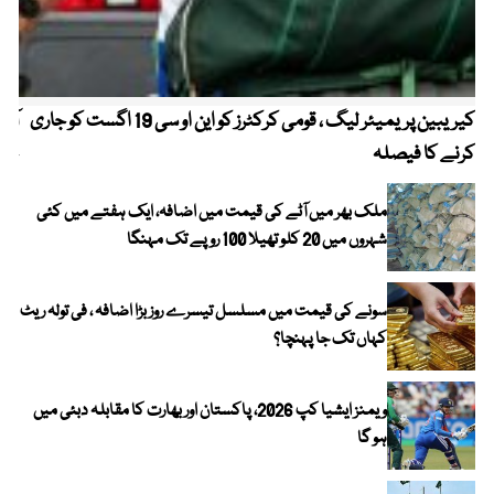
کیریبین پریمیئر لیگ ، قومی کرکٹرز کو این او سی 19 اگست کو جاری
آز
کرنے کا فیصلہ
چھی
ملک بھر میں آٹے کی قیمت میں اضافہ، ایک ہفتے میں کئی
شہروں میں 20 کلو تھیلا 100 روپے تک مہنگا
سونے کی قیمت میں مسلسل تیسرے روز بڑا اضافہ ، فی تولہ ریٹ
کہاں تک جا پہنچا؟
ویمنز ایشیا کپ 2026، پاکستان اور بھارت کا مقابلہ دبئی میں
ہو گا