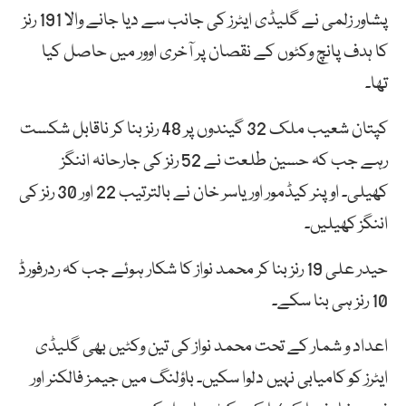
پشاور زلمی نے گلیڈی ایٹرز کی جانب سے دیا جانے والا 191 رنز
کا ہدف پانچ وکٹوں کے نقصان پر آخری اوور میں حاصل کیا
تھا۔
کپتان شعیب ملک 32 گیندوں پر 48 رنز بنا کر ناقابل شکست
رہے جب کہ حسین طلعت نے 52 رنز کی جارحانہ اننگز
کھیلی۔ اوپنر کیڈمور اور یاسر خان نے بالترتیب 22 اور 30 رنز کی
اننگز کھیلیں۔
حیدر علی 19 رنز بنا کر محمد نواز کا شکار ہوئے جب کہ ردرفورڈ
10 رنز ہی بنا سکے۔
اعداد و شمار کے تحت محمد نواز کی تین وکٹیں بھی گلیڈی
ایٹرز کو کامیابی نہیں دلوا سکیں۔ باؤلنگ میں جیمز فالکنر اور