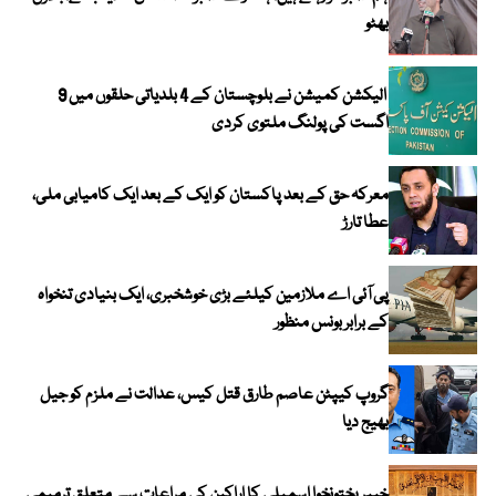
بھٹو
الیکشن کمیشن نے بلوچستان کے 4 بلدیاتی حلقوں میں 9
اگست کی پولنگ ملتوی کردی
معرکہ حق کے بعد پاکستان کو ایک کے بعد ایک کامیابی ملی،
عطا تارڑ
پی آئی اے ملازمین کیلئے بڑی خوشخبری، ایک بنیادی تنخواہ
کے برابر بونس منظور
گروپ کیپٹن عاصم طارق قتل کیس، عدالت نے ملزم کو جیل
بھیج دیا
خیبرپختونخوا اسمبلی کا اراکین کی مراعات سے متعلق ترمیمی