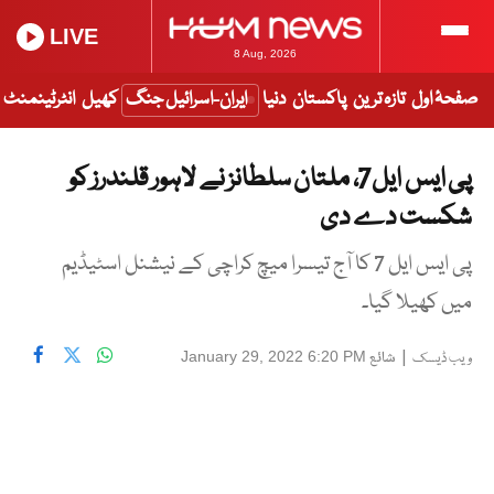
LIVE
8 Aug, 2026
صفحۂ اول
تازہ ترین
پاکستان
دنیا
ایران-اسرائیل جنگ
کھیل
انٹرٹینمنٹ
پی ایس ایل7، ملتان سلطانز نے لاہور قلندرز کو
شکست دے دی
پی ایس ایل 7 کا آج تیسرا میچ کراچی کے نیشنل اسٹیڈیم
میں کھیلا گیا۔
|
شائع
January 29, 2022 6:20 PM
ویب ڈیسک