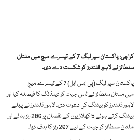
کراچی: پاکستان سپر لیگ 7 کے تیسرے میچ میں ملتان
سلطانز نے لاہور قلندرز کو شکست دے دی۔
پاکستان سپر لیگ (پی ایس ایل) 7 کے تیسرے میچ
میں ملتان سلطانز نے ٹاس جیت کر فیلڈنگ کا فیصلہ کیا اور
لاہور قلندرز کو بیٹنگ کی دعوت دی۔ لاہور قلندرز نے پہلے
بیٹنگ کرتے ہوئے 5 کھلاڑیوں کے نقصان پر 206 رنز بنائے اور
ملتان سلطانز کو جیت کے لیے 207 رنز کا ہدف دیا۔