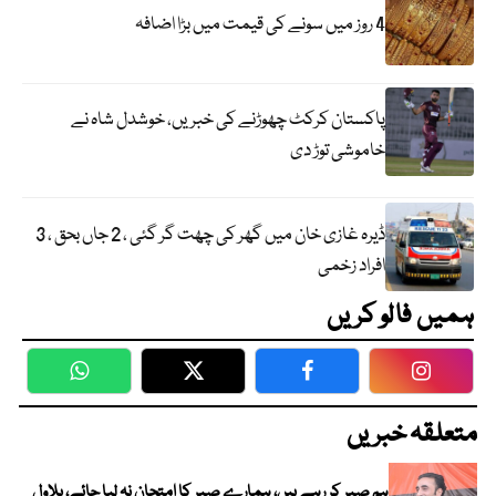
4 روز میں سونے کی قیمت میں بڑا اضافہ
پاکستان کرکٹ چھوڑنے کی خبریں، خوشدل شاہ نے
خاموشی توڑ دی
ڈیرہ غازی خان میں گھر کی چھت گر گئی ، 2 جاں بحق ، 3
افراد زخمی
ہمیں فالو کریں
WhatsApp
Twitter
Facebook
Faceboo
متعلقہ خبریں
ہم صبر کر رہے ہیں، ہمارے صبر کا امتحان نہ لیا جائے، بلاول