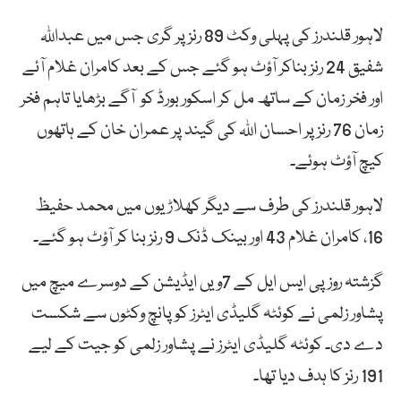
لاہور قلندرز کی پہلی وکٹ 89 رنز پر گری جس میں عبداللہ
شفیق 24 رنز بناکر آؤٹ ہو گئے جس کے بعد کامران غلام آئے
اور فخر زمان کے ساتھ مل کر اسکور بورڈ کو آگے بڑھایا تاہم فخر
زمان 76 رنز پر احسان اللہ کی گیند پر عمران خان کے ہاتھوں
کیچ آؤٹ ہوئے۔
لاہور قلندرز کی طرف سے دیگر کھلاڑیوں میں محمد حفیظ
16، کامران غلام 43 اور بینک ڈنک 9 رنز بنا کر آؤٹ ہو گئے۔
گزشتہ روز پی ایس ایل کے 7ویں ایڈیشن کے دوسرے میچ میں
پشاور زلمی نے کوئٹہ گلیڈی ایٹرز کو پانچ وکٹوں سے شکست
دے دی۔ کوئٹہ گلیڈی ایٹرز نے پشاور زلمی کو جیت کے لیے
191 رنز کا ہدف دیا تھا۔