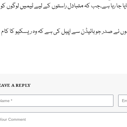
ا جا رہا ہے،جب کہ متبادل راستوں کے لیے ٹیمیں لوگوں کو
وں نے صدر جو بائیڈن سے اپیل کی ہے کہ وہ ریسکیو کا کام
EAVE A REPLY