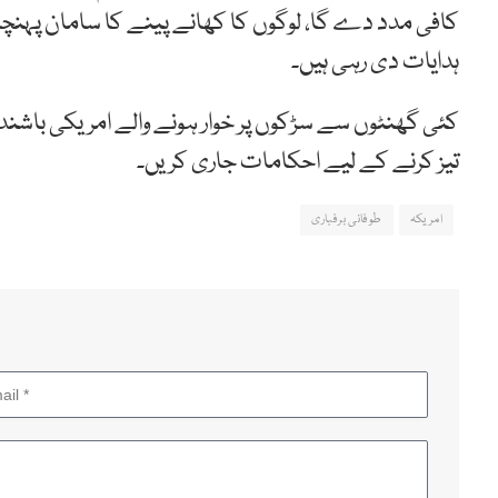
کافی مدد دے گا، لوگوں کا کھانے پینے کا سامان پہنچای
ہدایات دی رہی ہیں۔
کئی گھنٹوں سے سڑکوں پر خوار ہونے والے امریکی باشند
تیز کرنے کے لیے احکامات جاری کریں۔
امریکہ
طوفانی برفباری