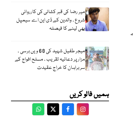
میر رضا کی قبر کشائی کی کارروائی
شروع ، والدین کے ڈی این اے سیمپل
بھی لینے کا فیصلہ
میجر طفیل شہید کی 68 ویں برسی ،
مزار پر دعائیہ تقریب ، مسلح افواج کے
سربراہان کا خراج عقیدت
ہمیں فالو کریں
WhatsApp
Twitter
Facebook
Facebook