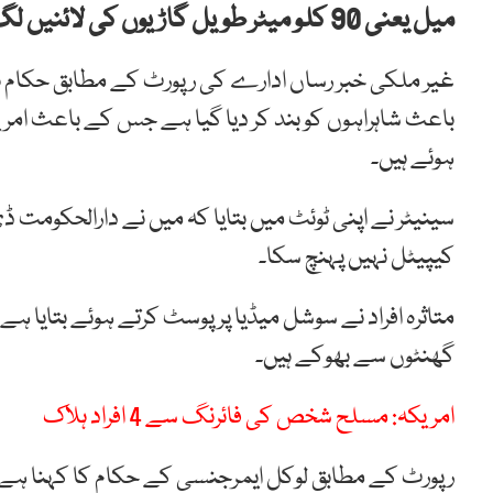
میل یعنی 90 کلو میٹر طویل گاڑیوں کی لائنیں لگ گئیں۔
غیر ملکی خبر رساں ادارے کی رپورٹ کے مطابق حکام نے 
باعث شاہراہوں کو بند کر دیا گیا ہے جس کے باعث ام
ہوئے ہیں۔
سینیٹر نے اپنی ٹوئٹ میں بتایا کہ میں نے دارالحکومت
کیپیٹل نہیں پہنچ سکا۔
متاثرہ افراد نے سوشل میڈیا پر پوسٹ کرتے ہوئے بتایا ہے 
گھنٹوں سے بھوکے ہیں۔
امریکہ: مسلح شخص کی فائرنگ سے 4 افراد ہلاک
رپورٹ کے مطابق لوکل ایمرجنسی کے حکام کا کہنا ہے