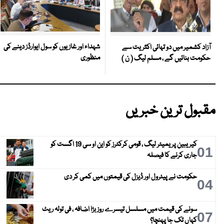
شہداء اور غازیوں کو سول ایوارڈز دینے کی
آزاد کشمیر میں دو تہائی اکثریت سے
منظوری
حکومت بنائیں گے ، مسلم لیگ ( ن )
مقبول ترین خبریں
کیریبین پریمیئر لیگ ، قومی کرکٹرز کو این او سی 19 اگست کو
01
جاری کرنے کا فیصلہ
حکومت نے پیٹرول اور ڈیزل کی قیمتوں میں کمی کر دی
04
سونے کی قیمت میں مسلسل تیسرے روز بڑا اضافہ ، فی تولہ ریٹ
07
کہاں تک جا پہنچا؟