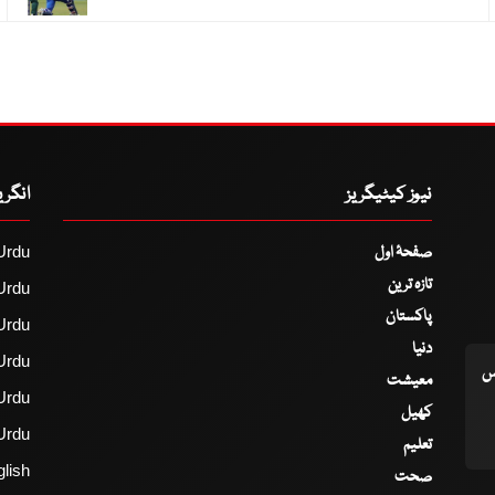
نیوز کیٹیگریز
انگر
صفحۂ اول
Urdu
تازہ ترین
Urdu
پاکستان
Urdu
دنیا
Urdu
اس
معیشت
Urdu
کھیل
Urdu
تعلیم
lish
صحت