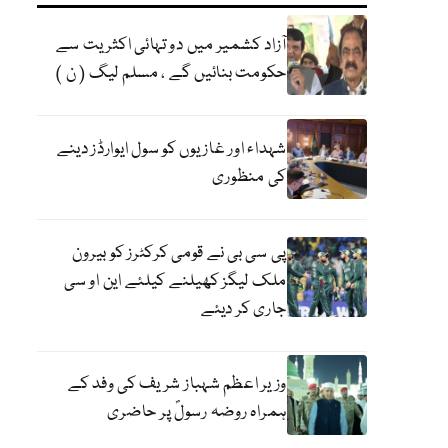
آزاد کشمیر میں دو تہائی اکثریت سے
حکومت بنائیں گے ، مسلم لیگ ( ن )
شہداء اور غازیوں کو سول ایوارڈز دینے
کی منظوری
پی سی بی نے قومی کرکٹرز کو بیرون
ملک لیگز کھیلنے کیلئے این او سی
جاری کر دیئے
وزیر اعظم شہباز شریف کی وفد کے
ہمراہ روضہ رسولؐ پر حاضری