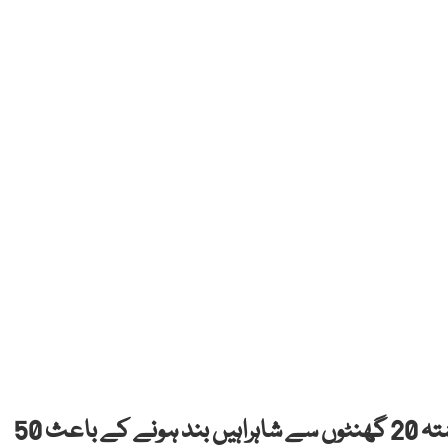
امریکہ میں طوفانی برفباری نے تباہی مچا دی، گزشتہ 20 گھنٹوں سے شاہراہیں بند ہونے کے باعث 50