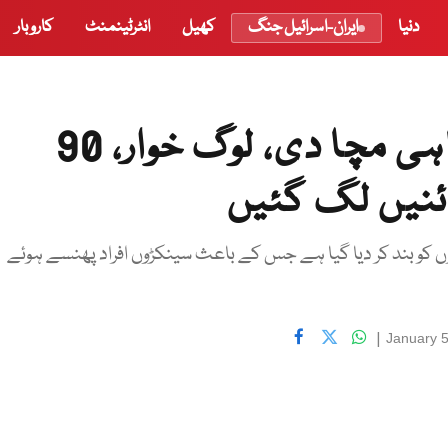
دنیا
ایران-اسرائیل جنگ
کھیل
انٹرٹینمنٹ
کاروبار
امریکہ: برفانی طوفان نے تباہی مچا دی، لوگ خوار، 90
ئنیں لگ گئیں
ں کو بند کر دیا گیا ہے جس کے باعث سینکڑوں افراد پھنسے ہوئے
|
January 