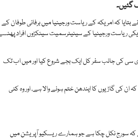
بتایا کہ امریکہ کے ریاست ورجینیا میں برفانی طوفان کے
ریکی ریاست ورجینیا کے سینیٹرسمیت سینکڑوں افراد پھنسے
 ڈی سی کی جانب سفر کل ایک بجے شروع کیا اور میں اب تک
کہ ان کی گاڑیوں کا ایندھن ختم ہونے والا ہے، اور وہ کئی
 کہ سورج نکل چکا ہے جو ہمارے ریسکیو آپریشن میں