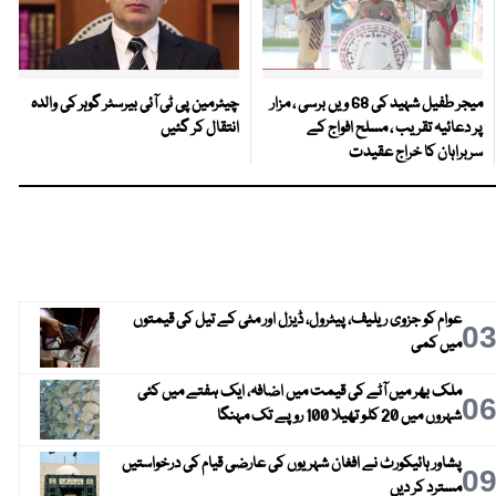
میجر طفیل شہید کی 68 ویں برسی ، مزار
چیئرمین پی ٹی آئی بیرسٹر گوہر کی والدہ
پر دعائیہ تقریب ، مسلح افواج کے
انتقال کر گئیں
سربراہان کا خراج عقیدت
عوام کو جزوی ریلیف، پیٹرول، ڈیزل اور مٹی کے تیل کی قیمتوں
0
میں کمی
ملک بھر میں آٹے کی قیمت میں اضافہ، ایک ہفتے میں کئی
0
شہروں میں 20 کلو تھیلا 100 روپے تک مہنگا
پشاور ہائیکورٹ نے افغان شہریوں کی عارضی قیام کی درخواستیں
0
مسترد کر دیں