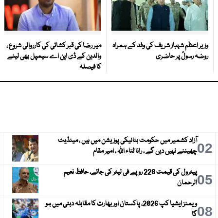
وزیر اعظم شہباز شریف کی وفد کے ہمراہ
میر رضا کی قبر کشائی کی کارروائی شروع ،
روضہ رسولؐ پر حاضری
والدین کے ڈی این اے سیمپل بھی لینے
کا فیصلہ
آزاد کشمیر میں حکومت بنانیکی پوزیشن میں ہیں ، مینڈیٹ
3
02
چھیننے نہیں دیں گے ، رانا ثناء اللہ ، امیر مقام
پیٹرول کی قیمت 228 روپے فی لیٹر کی جائے، حافظ نعیم
6
05
الرحمان
ویمنز ایشیا کپ 2026، پاکستان اور بھارت کا مقابلہ دبئی میں ہو
9
08
گا