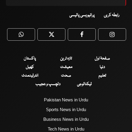
رابطہ کریں
پرائیویسی پالیسی
WhatsApp
Twitter
Facebook
Faceboo
صفحۂ اول
تازہ ترین
پاکستان
دنیا
معیشت
کھیل
تعلیم
صحت
انٹرٹینمنٹ
ٹیکنالوجی
دلچسپ و عجیب
Pakistan News in Urdu
Sports News in Urdu
Business News in Urdu
Tech News in Urdu