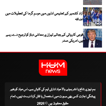
آزاد کشمیر کے تعلیمی اداروں میں موسم گرما کی تعطیلات میں
اضافہ
فوجی کارروائی کے بجائے تہران پر معاشی دباؤ کو ترجیح دے رہے
ہیں، امریکی صدر
ہم نیوز پر شائع یا نشر ہونے والا مواد ادارتی ٹیم کی کاوش ہے۔ اس مواد کو بغیر
پیشگی اجازت کسی بھی صورت میں استعمال یا نقل کرنا درست نہیں۔ تمام
حقوق محفوظ ہیں © 2026