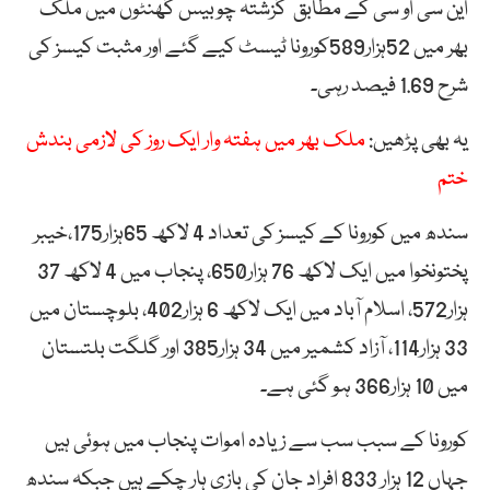
این سی او سی کے مطابق گزشتہ چوبیس گھنٹوں میں ملک
بھر میں 52ہزار589کورونا ٹیسٹ کیے گئے اور مثبت کیسز کی
شرح 1.69 فیصد رہی۔
یہ بھی پڑھیں:
ملک بھر میں ہفتہ وار ایک روز کی لازمی بندش
ختم
سندھ میں کورونا کے کیسز کی تعداد 4 لاکھ 65ہزار175،خیبر
پختونخوا میں ایک لاکھ 76 ہزار650، پنجاب میں 4 لاکھ 37
ہزار572، اسلام آباد میں ایک لاکھ 6 ہزار402، بلوچستان میں
33 ہزار114، آزاد کشمیر میں 34 ہزار385 اور گلگت بلتستان
میں 10 ہزار366 ہو گئی ہے۔
کورونا کے سبب سب سے زیادہ اموات پنجاب میں ہوئی ہیں
جہاں 12 ہزار 833 افراد جان کی بازی ہار چکے ہیں جبکہ سندھ