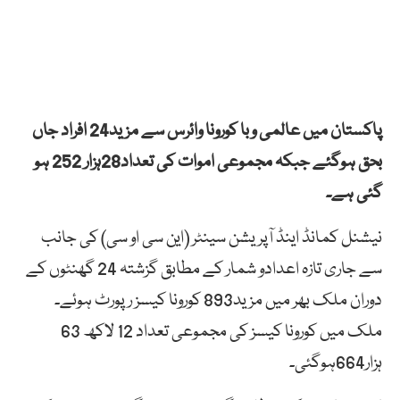
پاکستان میں عالمی وبا کورونا وائرس سے مزید24 افراد جاں
بحق ہوگئے جبکہ مجموعی اموات کی تعداد28ہزار 252 ہو
گئی ہے۔
نیشنل کمانڈ اینڈ آپریشن سینٹر (این سی او سی) کی جانب
سے جاری تازہ اعدادو شمار کے مطابق گزشتہ 24 گھنٹوں کے
دوران ملک بھر میں مزید893 کورونا کیسز رپورٹ ہوئے۔
ملک میں کورونا کیسز کی مجموعی تعداد 12 لاکھ 63
ہزار664ہوگئی۔