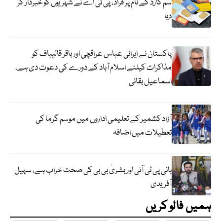
سم کارڈ کے نام پر فراڈ، پی ٹی اے نے شہریوں کو خبردار کر
دیا
پاکستان نے ایرانی عباس عراقچی اورباقر قالیباف کو
مذاکرات کیلئے اسلام آباد کے دورے کی دعوت دی ہے،
اسماعیل بقائی
آزاد کشمیر کے تعلیمی اداروں میں موسم گرما کی
تعطیلات میں اضافہ
بانی پی ٹی آئی اور بشریٰ بی بی کی صحت خراب ہے، سہیل
آفریدی
ہمیں فالو کریں