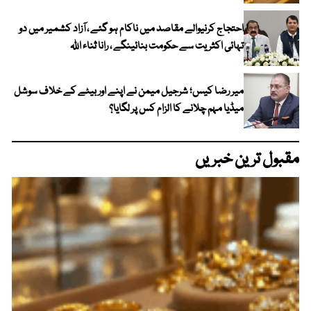
احتجاج کرنیوالے مقاصد میں ناکام ہو گئے ، آزاد کشمیر میں دو
تہائی اکثریت سے حکومت بنائینگے ، رانا ثناء اللہ
میر رضا کیس؛ شرجیل میمن نے اپنے اور بیٹے کے خلاف سوشل
میڈیا مہم چلانے کا الزام کس پر لگایا؟
مقبول ترین خبریں