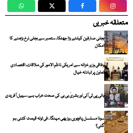
WhatsApp
Twitter
Facebook
Faceboo
متعلقہ خبریں
بجلی صارفین کیلئے بڑا جھٹکا، ستمبر سے بجلی نرخ بڑھنے کا
امکان
وفاقی وزیر خزانہ سے امریکی ناظم الامور کی ملاقات، اقتصادی
تعاون پر تبادلہ خیال
بانی پی ٹی آئی اور بشریٰ بی بی کی صحت خراب ہے، سہیل آفریدی
سونا مسلسل پانچویں روز بھی مہنگا ، فی تولہ قیمت کتنی ہو
گئی؟