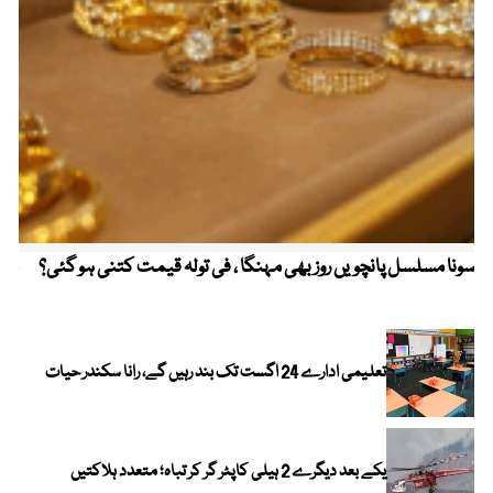
سونا مسلسل پانچویں روز بھی مہنگا ، فی تولہ قیمت کتنی ہو گئی؟
مکہ
ایر
تعلیمی ادارے 24 اگست تک بند رہیں گے، رانا سکندر حیات
یکے بعد دیگرے 2 ہیلی کاپٹر گر کر تباہ؛ متعدد ہلاکتیں