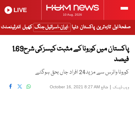
LIVE
10 Aug, 2026
صفحۂ اول
تازہ ترین
پاکستان
دنیا
ایران-اسرائیل جنگ
کھیل
انٹرٹینمنٹ
پاکستان میں کورونا کے مثبت کیسزکی شرح1.69
فیصد
کورونا وائرس سے مزید24 افراد جاں بحق ہوگئے
|
شائع
October 16, 2021 8:27 AM
ویب ڈیسک