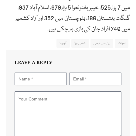
میں 7 ہزار525، خیبرپختونخوا 5 ہزار679، اسلام آباد 937،
گلگت بلتستان 186، بلوچستان میں 352 اور آزاد کشمیر
میں 740 افراد جان کی بازی ہار چکے ہیں۔
اموات
این سی اوسی
عامی وبا
کورونا
LEAVE A REPLY