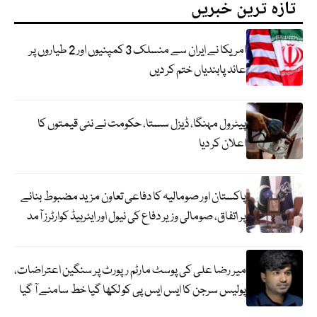
تازہ ترین خبریں
امریکا نے ایران سے منسلک 3 کمپنیوں اور 2 طیاروں پر
عائد پابندیاں ختم کر دیں
پیٹرول مہنگا، ڈیزل سستا، حکومت نے نئی قیمتوں کا
اعلان کر دیا
پاکستان اور صومالیہ کا دفاعی تعاون مزید مضبوط بنانے
پر اتفاق، صومالی وزیر دفاع کی نیول اور ایئرہیڈ کوارٹرز آمد
میر رضا علی کی پوسٹ مارٹم رپورٹ پر سنگین اعتراضات،
پولیس سرجن کا ایس ایس پی کو لکھا گیا خط سامنے آ گیا