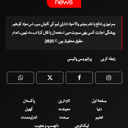
ہم نیوز پر شائع یا نشر ہونے والا مواد ادارتی ٹیم کی کاوش ہے۔ اس مواد کو بغیر
پیشگی اجازت کسی بھی صورت میں استعمال یا نقل کرنا درست نہیں۔ تمام
حقوق محفوظ ہیں © 2026
رابطہ کریں
پرائیویسی پالیسی
WhatsApp
Twitter
Facebook
Faceboo
صفحۂ اول
تازہ ترین
پاکستان
دنیا
معیشت
کھیل
تعلیم
صحت
انٹرٹینمنٹ
ٹیکنالوجی
دلچسپ و عجیب