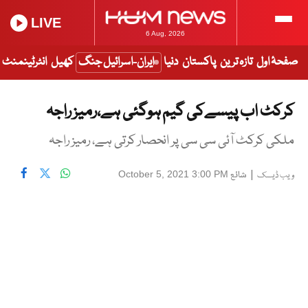
LIVE
6 Aug, 2026
صفحۂ اول
تازہ ترین
پاکستان
دنیا
ایران-اسرائیل جنگ
کھیل
انٹرٹینمنٹ
کرکٹ اب پیسےکی گیم ہوگئی ہے،رمیز راجہ
ملکی کرکٹ آئی سی سی پر انحصار کرتی ہے، رمیز راجہ
|
شائع
October 5, 2021 3:00 PM
ویب ڈیسک