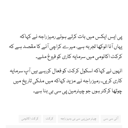
پی ایس ایکس میں بات کرتے ہوئے رمیز راجہ نے کہاکہ
یہاں آنا انوکھا تجربہ ہے، میرے کراچی آنے کا مقصد ہے کہ
کرکٹ اکانومی میں سرمایہ کاری کو فروغ ملے۔
انہوں نے کہاکہ اسکول کرکٹ کو فعال کررہے ہیں آپ سرمایہ
کاری کریں۔ رمیز راجہ نے مزید کہاکہ میں ملکی تاریخ میں
چوتھا کرکٹر ہوں جو چیئرمین پی سی بی بنا ہے۔
آئی سی سی
چیئر مین پی سی بی رمیز راجہ
کرکٹ
کرکٹ اکانومی