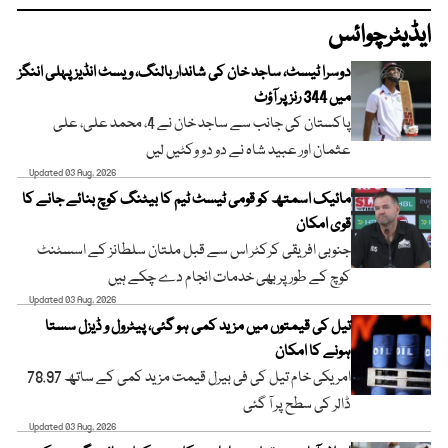
ایڈیٹرچوائس
دوسرا ٹیسٹ، ساجد خان کی شاندار بالنگ، ویسٹ انڈیز پہلی اننگز
میں 344 رنز پر آؤٹ
پاکستان کی جانب سے ساجد خان نے 4، محمد علی، علی
عثمان اور عبید شاہ نے دو دو وکٹیں لیں
Updated 03 Aug, 2026
مائیک اسمتھ کو قومی ٹیسٹ ٹیم کا بیٹنگ کوچ بنائے جانے کا
قوی امکان
جنوبی افریقی کرکٹر اس سے قبل ملتان سلطانز کے اسسٹنٹ
کوچ کے طور پر بھی خدمات انجام دے چکے ہیں
Updated 03 Aug, 2026
تیل کی قیمتوں میں مزید کمی ہو گئی، پیٹرول و ڈیزل سستا
ہونے کا امکان
امریکی خام تیل کی فی بیرل قیمت مزید کمی کے ساتھ 78.97
ڈالر کی سطح پر آ گئی
Updated 03 Aug, 2026