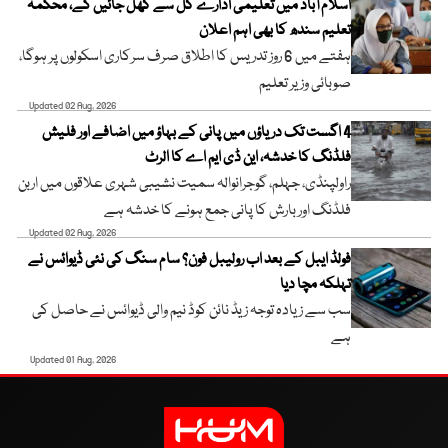
اسلام آباد میں تعلیمی ادارے کل سے کھل جائیں گے، محکمہ
تعلیم سندھ کا بھی اہم اعلان
ہفتے میں 6 روز تدریس کا اطلاق صرف سرکاری اسکولوں پر ہوگا،
صوبائی وزیر تعلیم
Updated 02 Aug, 2026
4 اگست تک دریاؤں میں پانی کے بہاؤ میں اضافے اور فلیش
فلڈنگ کا خدشہ، این ڈی ایم اے کا الرٹ
راولپنڈی، جہلم، گوجرانوالہ سمیت نشیبی شہری علاقوں میں اربن
فلڈنگ اور بارش کا پانی جمع ہونے کا خدشہ ہے
Updated 02 Aug, 2026
فولڈ ایبل کے بعد اب رولیبل فون؟ سام سنگ کی نئی ڈیوائس نے
تہلکہ مچا دیا
سب سے زیادہ توجہ زیڈ نائن کوڈ نیم والی ڈیوائس نے حاصل کی
ہے
Updated 01 Aug, 2026