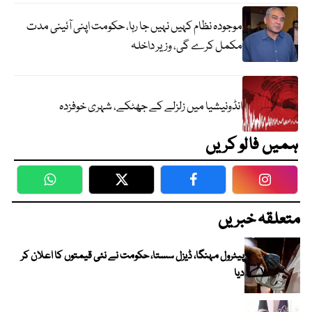
موجودہ نظام کہیں نہیں جا رہا، حکومت اپنی آئینی مدت
مکمل کرے گی، وزیر داخلہ
انڈونیشیا میں زلزلے کے جھٹکے، شہری خوفزدہ
ہمیں فالو کریں
WhatsApp
Twitter
Facebook
Faceboo
متعلقہ خبریں
پیٹرول مہنگا، ڈیزل سستا، حکومت نے نئی قیمتوں کا اعلان کر
دیا