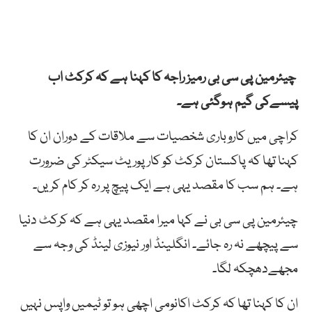
چیئرمین پی سی بی رمیز راجہ کا کہنا ہے کہ کرکٹ اب
پیسےکی گیم ہوگئی ہے۔
کراچی میں کاروباری شخصیات سے ملاقات کے دوران ان کا
کہنا تھا کہ پاکستان کرکٹ کو کارپوریٹ سیکٹر کی ضرورت
ہے۔ ہم سب کا مقصد یہی ہے ایک پیچ پر رہ کر کام کریں۔
چیئرمین پی سی بی نے کہا میرا مقصد یہی ہے کہ کرکٹ دنیا
سے پیچھے نہ رہ جائے۔ انگلینڈ اور نیوزی لینڈ کی وجہ سے
مجھےدھچکہ لگا۔
ان کا کہنا تھا کہ کرکٹ اکانومی اچھی ہو تو ٹیمیں واپس نہیں