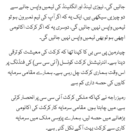
جائیں گی۔ نیوزی لینڈ اور انگلینڈ کی ٹیمیں واپس جانے سے
دو چیزیں سیکھی ہیں، ایک یہ کہ اگر آپ کی ٹیم نمبر ون ہو تو
ٹیمیں واپس نہیں جائیں گی، دوسری یہ کہ اگر کرکٹ اکانومی
اچھی ہو تو بھی ٹیمیں واپس نہیں جائیں گی۔
چیئرمین پی سی بی کا کہنا تھا کہ کرکٹ کی معیشت کو ترقی
دینا ہے۔ انٹرنیشنل کرکٹ کونسل (آئی سی سی) کی فنڈنگ پر
اس وقت ہماری کرکٹ چل رہی ہے۔ ہمارے مقامی سرمایہ
کاروں کی حصہ داری کم ہے
رمیز راجہ نے کہاکہ ملکی کرکٹ آئی سی سی پر انحصار کرتی
ہے، میں چاہتا ہوں مقامی سرمایہ کار کرکٹ کی اکانومی
بڑھانے میں حصہ لیں، ہمارے پڑوسی ملک میں سرمایہ
کاری سے کرکٹ بہت آگے نکل گئی ہے۔