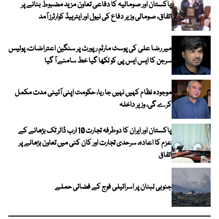
پاکستان اور صومالیہ کا دفاعی تعاون مزید مضبوط بنانے پر
اتفاق، صومالی وزیر دفاع کی نیول اور ایئرہیڈ کوارٹرز آمد
میر رضا علی کی پوسٹ مارٹم رپورٹ پر سنگین اعتراضات، پولیس
سرجن کا ایس ایس پی کو لکھا گیا خط سامنے آ گیا
موجودہ نظام کہیں نہیں جا رہا، حکومت اپنی آئینی مدت مکمل
کرے گی، وزیر داخلہ
پاکستان اور ایران کا دوطرفہ تجارت 10 ارب ڈالر تک بڑھانے کے
عزم کا اعادہ، سرحدی تجارت اور کان کنی میں تعاون بڑھانے پر
اتفاق
جنوبی لبنان پر اسرائیلی فوج کے فضائی حملے