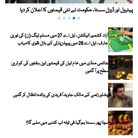
پیٹرول اور ڈیزل سستا، حکومت نے نئی قیمتوں کا اعلان کر دیا
آزاد کشمیر الیکشن ، ایل اے 27 میں مسلم لیگ (ن) کی نورین
عارف ، ایل اے 28 میں پیپلز پارٹی کے بازل نقوی کامیاب
عالمی منڈی میں خام تیل کی قیمتیں تین ہفتوں کی کم ترین
سطح پر آ گئیں
پشاور زلمی کے مالک جاوید آفریدی کی والدہ انتقال کر گئیں
سونا پھر سستا ہوگیا،فی تولہ اب کتنے میں ملے گا؟