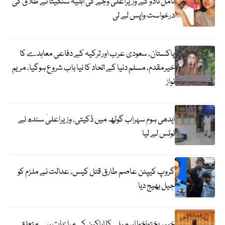
تامل ناڈو کے وزیراعلیٰ وجے کی اہلیہ سنگیتا نے طلاق کی
درخواست واپس لے لی
پاکستان، سعودی عرب اور ترکیہ کے دفاعی معاہدے کا
خیرمقدم، مسلم دنیا کے اتحاد کا نیا باب شروع ہوگیا، مریم
نواز
ایدھی ہوم سہراب گوٹھ میں ڈکیتی، وزیراعلیٰ سندھ نے
نوٹس لے لیا
گروپ کیپٹن عاصم طارق قتل کیس، عدالت نے ملزم کو
جیل بھیج دیا
خیبرپختونخوا اسمبلی کا اراکین کی مراعات سے متعلق