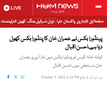
LIVE
7 Aug, 2026
صفحۂ اول
تازہ ترین
پاکستان
دنیا
ایران-اسرائیل جنگ
کھیل
انٹرٹینمنٹ
پینڈورا بکس نے عمران خان کا پنڈورا بکس کھول
دیا ہے،احسن اقبال
توشہ خانہ کیس اور پنڈورا بکس میں نام آنے پر عمران
خان مستعفی ہوں،احسن اقبال
|
شائع
October 3, 2021 1:41 PM
ویب ڈیسک