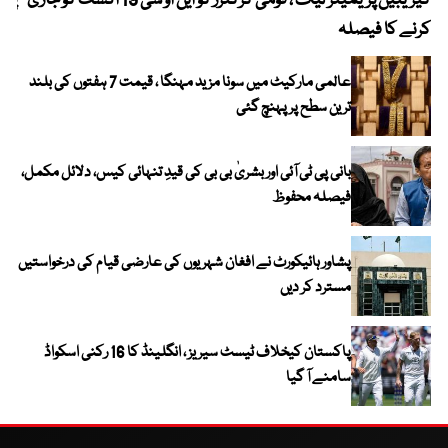
کیریبین پریمیئر لیگ ، قومی کرکٹرز کو این او سی 19 اگست کو جاری
پیٹ
کرنے کا فیصلہ
عالمی مارکیٹ میں سونا مزید مہنگا ، قیمت 7 ہفتوں کی بلند
ترین سطح پر پہنچ گئی
بانی پی ٹی آئی اور بشریٰ بی بی کی قیدِ تنہائی کیس، دلائل مکمل،
فیصلہ محفوظ
پشاور ہائیکورٹ نے افغان شہریوں کی عارضی قیام کی درخواستیں
مسترد کر دیں
پاکستان کیخلاف ٹیسٹ سیریز ، انگلینڈ کا 16 رکنی اسکواڈ
سامنے آ گیا