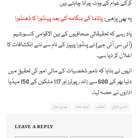
کرکے عوام کے ووٹ چرانا چاہتے ہیں
یہ بھی پڑھیں:
پاناما کے ہنگامہ کے بعد پینڈورا کا ڈھنڈورا
یاد رہے کہ تحقیقاتی صحافیوں کے بین الاقوامی کنسورشیم
(آئی سی آئی جے) نے پنڈورا پیپرز کے نام سے نئے انکشافات کا
اعلان کر دیا ہے۔
انہوں نے بتایا کہ نامور شخصیات کے مالی امور کی تحقیق میں
دنیا بھر کے 600 سے زائد رپورٹرز اور 117 ملکوں کے 150 میڈیا
اداروں نے حصہ لیا۔
احسن اقبال
تحائف
توشہ خانہ
عمران خان
LEAVE A REPLY