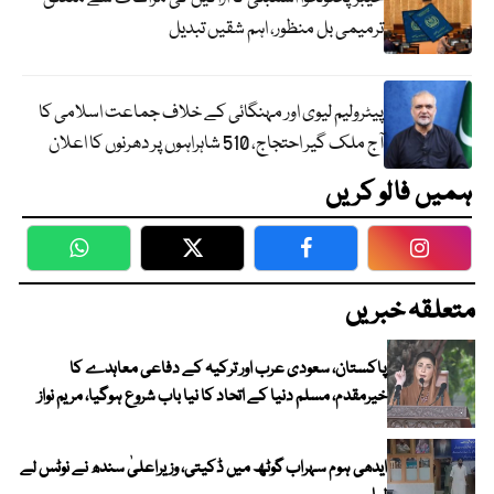
ترمیمی بل منظور، اہم شقیں تبدیل
پیٹرولیم لیوی اور مہنگائی کے خلاف جماعت اسلامی کا
آج ملک گیر احتجاج، 510 شاہراہوں پر دھرنوں کا اعلان
ہمیں فالو کریں
WhatsApp
Twitter
Facebook
Faceboo
متعلقہ خبریں
پاکستان، سعودی عرب اور ترکیہ کے دفاعی معاہدے کا
خیرمقدم، مسلم دنیا کے اتحاد کا نیا باب شروع ہوگیا، مریم نواز
ایدھی ہوم سہراب گوٹھ میں ڈکیتی، وزیراعلیٰ سندھ نے نوٹس لے