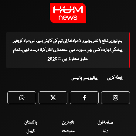
ہم نیوز پر شائع یا نشر ہونے والا مواد ادارتی ٹیم کی کاوش ہے۔ اس مواد کو بغیر
پیشگی اجازت کسی بھی صورت میں استعمال یا نقل کرنا درست نہیں۔ تمام
حقوق محفوظ ہیں © 2026
رابطہ کریں
پرائیویسی پالیسی
WhatsApp
Twitter
Facebook
Faceboo
صفحۂ اول
تازہ ترین
پاکستان
دنیا
معیشت
کھیل