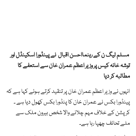
مسلم لیگ ن کے رہنمااحسن اقبال نے پینڈورا اسکینڈل اور
توشہ خانہ کیس پر وزیر اعظم عمران خان سے استعفے کا
مطالبہ کر دیا
انہوں نے وزیر اعظم عمران خان پر تنقید کرتے ہوئے کہا ہے کہ
پینڈورا بکس نے عمران خان کا پنڈورا بکس کھول دیا ہے ۔
کرپشن کے خلاف مہم چلانے والا شخص بیرون ملک سے
ملے تحائف چھپا رہا ہے۔