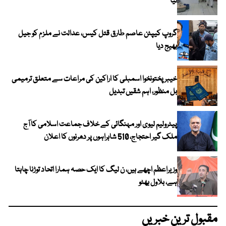
لیا
گروپ کیپٹن عاصم طارق قتل کیس، عدالت نے ملزم کو جیل
بھیج دیا
خیبرپختونخوا اسمبلی کا اراکین کی مراعات سے متعلق ترمیمی
بل منظور، اہم شقیں تبدیل
پیٹرولیم لیوی اور مہنگائی کے خلاف جماعت اسلامی کا آج
ملک گیر احتجاج، 510 شاہراہوں پر دھرنوں کا اعلان
وزیراعظم اچھے ہیں، ن لیگ کا ایک حصہ ہمارا اتحاد توڑنا چاہتا
ہے، بلاول بھٹو
مقبول ترین خبریں