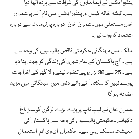
پنڈورا بکس نے ایمانداروں کی شرافت سے پردہ اٹھا دیا
ہے۔ توشہ خانہ کیس اور پنڈورا بکس میں نام آنے پر عمران
خان مستعفی ہوں۔ عمران خان دوبارہ پارلیمنٹ سے دوبارہ
اعتماد کا ووٹ لیں۔
ملک میں مہنگائی حکومتی ناقص پالیسیوں کی وجہ سے
ہے ۔ آج پاکستان کے عام شہری کی زندگی کو جہنم بنا دیا
ہے ۔ 25 سے 30 ہزار روپے تنخواہ لینے والا گھر کے اخراجات
پورے نہیں کر سکتا۔ آنے والے دنوں میں مہنگائی میں مزید
اضافہ ہو گا
عمران خان نے لیپ ٹاپ پر بڑے بڑے لوگوں کو سبز باغ
دکھائے ۔حکومتی پالیسیوں کی وجہ سے پاکستان کی
معیشت سسک رہی ہے۔ حکمران ای وی ایم استعمال