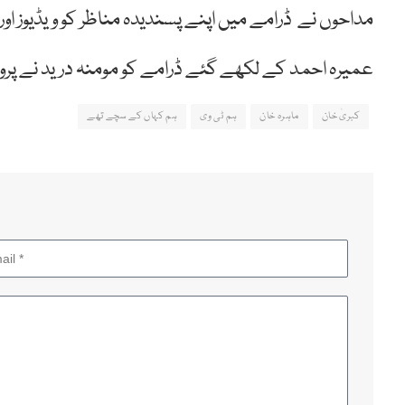
مداحوں نے ڈرامے میں اپنے پسندیدہ مناظر کو ویڈیوز اور ت
عمیرہ احمد کے لکھے گئے ڈرامے کو مومنہ درید نے پرو
کبریٰ خان
ماہرہ خان
ہم ٹی وی
ہم کہاں کے سچے تھے