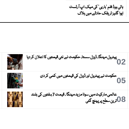
ہالی ووڈ فلم ’باربی‘ کی میک اپ آرٹسٹ
ایوا گلیز ٹریفک حادثے میں ہلاک
پیٹرول مہنگا، ڈیزل سستا، حکومت نے نئی قیمتوں کا اعلان کر دیا
3
02
حکومت نے پیٹرول اور ڈیزل کی قیمتوں میں کمی کر دی
6
05
عالمی مارکیٹ میں سونا مزید مہنگا ، قیمت 7 ہفتوں کی بلند
9
08
ترین سطح پر پہنچ گئی