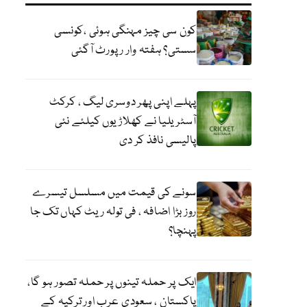
کون سی چیز مہنگی ہوئی ،کونسی
سستی؟ ہفتہ وار رپورٹ آگئی
پہلے اپنی پھر دوسری لیگ ، کرکٹ
آسٹریلیا نے کھلاڑیوں کیلئے نئی
پالیسی نافذ کر دی
سونے کی قیمت میں مسلسل تیسرے
روز بڑا اضافہ ، فی تولہ ریٹ کہاں تک جا
پہنچا؟
ایک پر حملہ تینوں پر حملہ تصور ہو گا،
پاکستان ، سعودی عرب اور ترکیہ کے