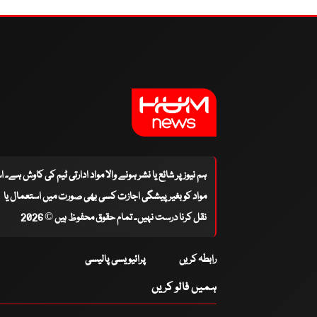
ہم نیوز پر شائع یا نشر ہونے والا مواد ادارتی ٹیم کی کاوش ہے۔ 
مواد کو بغیر پیشگی اجازت کسی بھی صورت میں استعمال یا
نقل کرنا درست نہیں۔ تمام حقوق محفوظ ہیں © 2026
رابطہ کریں
پرائیویسی پالیسی
ہمیں فالو کریں