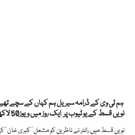
ہم ٹی وی کے ڈرامہ سیریل ہم کہاں کے سچے تھےن
نویں قسط کے یو ٹیوب پر ایک روز میں ویوز50 لاکھ کے قریب پہنچ گئے ۔
نویں قسط میں رائٹر نے ناظرین کو مشعل ‘ کبری خان ‘ 