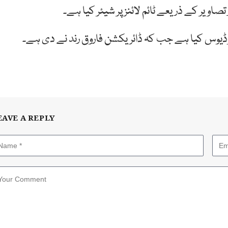
صاویر کے ذریعے ٹائم لائنز پر شیئر کیا ہے۔
ڈیوس کیا ہے جب کہ ڈائریکشن فاروق رند نے دی ہے۔
EAVE A REPLY