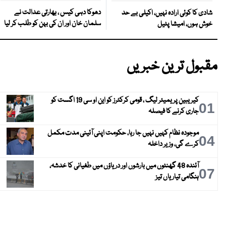
دھوکا دہی کیس ، بھارتی عدالت نے
شادی کا کوئی ارادہ نہیں، اکیلی بے حد
سلمان خان اور ان کی بہن کو طلب کر لیا
خوش ہوں، امیشا پٹیل
مقبول ترین خبریں
کیریبین پریمیئر لیگ ، قومی کرکٹرز کو این او سی 19 اگست کو
01
جاری کرنے کا فیصلہ
موجودہ نظام کہیں نہیں جا رہا، حکومت اپنی آئینی مدت مکمل
04
کرے گی، وزیر داخلہ
آئندہ 48 گھنٹوں میں بارشوں اور دریاؤں میں طغیانی کا خدشہ،
07
ہنگامی تیاریاں تیز