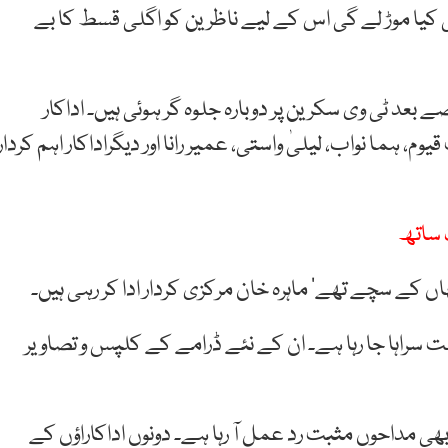
ی کیا موڑ لے گی اس کے لیے ناظرین کو اگلی قسط کا بے
عد ٹی وی سکرین پر دوبارہ جلوہ گر ہوئی ہیں۔ اداکار
م، ہما نواب، لیلیٰ واستی، عمیر رانا اور دیگراداکار اہم کردار
کے سچے تھے‘ ماہرہ خان مرکزی کردار ادا کر رہی ہیں۔
ہت سراہا جا رہا ہے۔ ان کے نئے ڈرامے کے کلپس و تصاویر
 بھی مداحوں مثبت رد عمل آ رہا ہے۔ دونوں اداکاراؤں کے