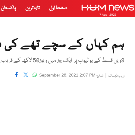
صفحۂ اول
تازہ ترین
پاکستان
7 Aug, 2026
ہم کہاں کے سچے تھے کی د
9ویں قسط کے یو ٹیوب پر ایک روز میں ویوز50 لاکھ کے قریب پہنچ گئے
|
شائع
September 28, 2021 2:07 PM
ویب ڈیسک