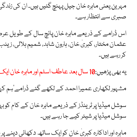
مہرین یعنی ماہرہ خان جیل پہنچ گئیں ہیں۔ ان کی زندگ
صبری سے انتظار ہے۔
اس ڈرامے کے ذریعے ماہرہ خان پانچ سال کے طویل عرصے ب
عثمان مختار، کبریٰ خان، ہارون شاہد، شمیم ہلالی، زینب قیو
کر رہے ہیں۔
یہ بھی پڑھیں:
10 سال بعد عاطف اسلم اور ماہرہ خان ایک ساتھ
مشہور لکھاری عمیرا احمد کے لکھے گئے ڈرامے’ہم کہاں 
سوشل میڈیا پر ٹرینڈز کے ذریعے ماہرہ خان کے کام کو ب
سوشل میڈیا پر شیئر کیے جا رہے ہیں۔
ماہرہ اور اداکارہ کبریٰ خان کو ایک ساتھ دکھائی دینے پر