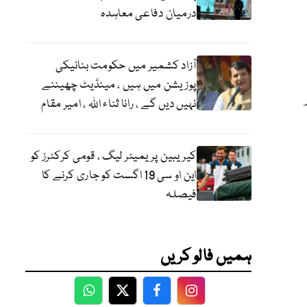
درمیان دفاعی معاہدہ
آزاد کشمیر میں حکومت بنانیکی
پوزیشن میں ہیں ، مینڈیٹ چھیننے
نہیں دیں گے ، رانا ثناء اللہ ، امیر مقام
کیریبین پریمیئر لیگ ، قومی کرکٹرز کو
این او سی 19 اگست کو جاری کرنے کا
فیصلہ
ہمیں فالو کریں
WhatsApp
Twitter
Facebook
Facebook