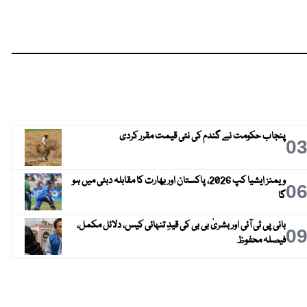
پنجاب حکومت نے گندم کی نئی قیمت مقرر کردی
0
ویمنز ایشیا کپ 2026، پاکستان اور بھارت کا مقابلہ دبئی میں ہو
0
گا
بانی پی ٹی آئی اور بشریٰ بی بی کی قیدِ تنہائی کیس، دلائل مکمل،
0
فیصلہ محفوظ