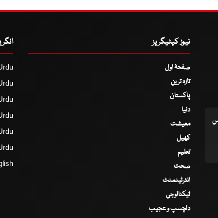
نیوز کیٹیگریز
انگر
صفحۂ اول
Urdu
تازہ ترین
Urdu
پاکستان
Urdu
دنیا
Urdu
اس
معیشت
Urdu
کھیل
Urdu
تعلیم
lish
صحت
انٹرٹینمنٹ
ٹیکنالوجی
دلچسپ و عجیب