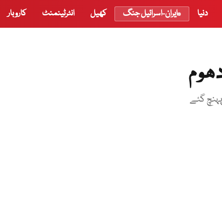
دنیا
ایران-اسرائیل جنگ
کھیل
انٹرٹینمنٹ
کاروبار
ھوم