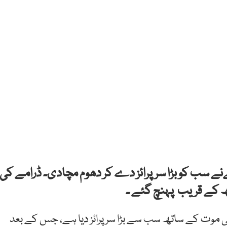
ے سب کو بڑا سرپرائز دے کر دھوم مچادی۔ ڈرامے کی
کی موت کے ساتھ سب سے بڑا سرپرائز دیا ہے، جس کے بعد