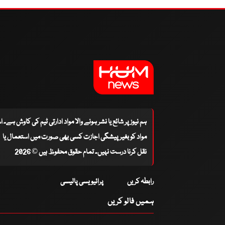
ہم نیوز پر شائع یا نشر ہونے والا مواد ادارتی ٹیم کی کاوش ہے۔ 
مواد کو بغیر پیشگی اجازت کسی بھی صورت میں استعمال یا
نقل کرنا درست نہیں۔ تمام حقوق محفوظ ہیں © 2026
رابطہ کریں
پرائیویسی پالیسی
ہمیں فالو کریں