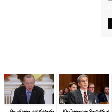
امریکا ایران جنگ بندی معاہدہ آج یا کل
مکہ مشترکہ دفاعی معاہدہ کسی ملک