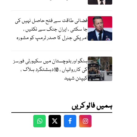
فضائی طاقت سے فتح حاصل نہیں کی
جا سکتی ، ایران جنگ سے نکلیں ،
امریکی جنرل کا صدر ٹرمپ کو مشورہ
ہنگو اور بلوچستان میں سکیورٹی فورسز
کی کارروائیاں ، 10دہشتگرد ہلاک ،
کیپٹن شہید
ہمیں فالو کریں
WhatsApp
Twitter
Facebook
Facebook