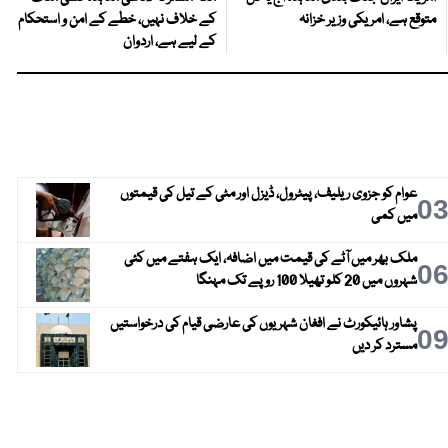
متوقع ہے، امریکی وزیر خزانہ
کے خلاف نہیں، خطے کے امن و استحکام
کے لیے ہے، اردوان
عوام کو جزوی ریلیف، پیٹرول، ڈیزل اور مٹی کے تیل کی قیمتوں
0
میں کمی
ملک بھر میں آٹے کی قیمت میں اضافہ، ایک ہفتے میں کئی
0
شہروں میں 20 کلو تھیلا 100 روپے تک مہنگا
پشاور ہائیکورٹ نے افغان شہریوں کی عارضی قیام کی درخواستیں
0
مسترد کر دیں