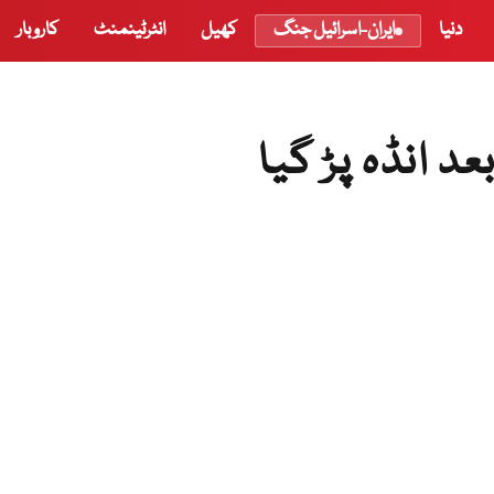
دنیا
ایران-اسرائیل جنگ
کھیل
انٹرٹینمنٹ
کاروبار
د انڈہ پڑ گیا