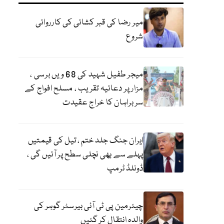
میر رضا کی قبر کشائی کی کارروائی
شروع
میجر طفیل شہید کی 68 ویں برسی ،
مزار پر دعائیہ تقریب ، مسلح افواج کے
سربراہان کا خراج عقیدت
ایران جنگ جلد ختم ، تیل کی قیمتیں
پہلے سے بھی نچلی سطح پر آئیں گی ،
ڈونلڈ ٹرمپ
چیئرمین پی ٹی آئی بیرسٹر گوہر کی
والدہ انتقال کر گئیں