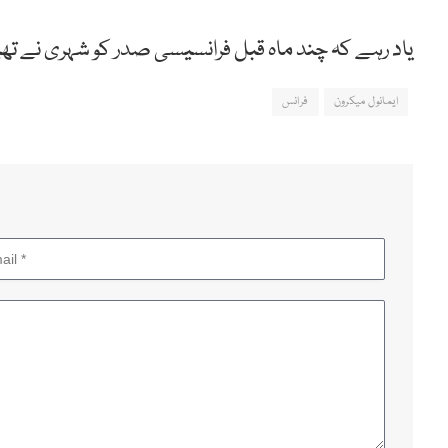
یاد رہے کہ چند ماہ قبل فرانسیسی صدر کو شہری نے تھپڑ
ایمانول میکرون
فرانس