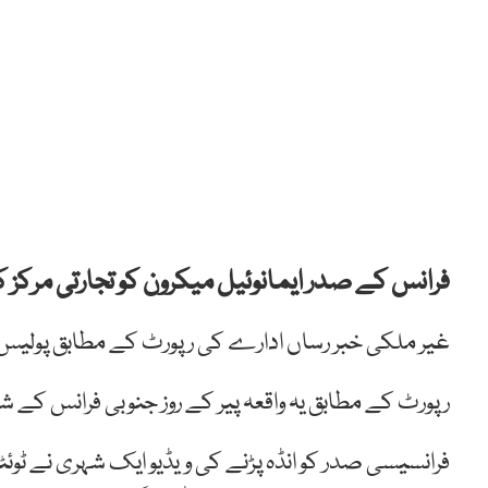
فرانس کے صدر ایمانوئیل میکرون کو تجارتی مرکز کا 
غیر ملکی خبر رساں ادارے کی رپورٹ کے مطابق پولیس نے 
رپورٹ کے مطابق یہ واقعہ پیر کے روز جنوبی فرانس کے شہ
فرانسیسی صدر کو انڈہ پڑنے کی ویڈیو ایک شہری نے ٹوئٹر