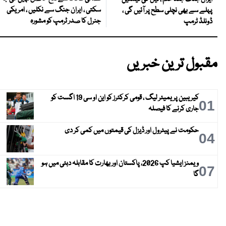
سکتی ، ایران جنگ سے نکلیں ، امریکی
پہلے سے بھی نچلی سطح پر آئیں گی ،
جنرل کا صدر ٹرمپ کو مشورہ
ڈونلڈ ٹرمپ
مقبول ترین خبریں
کیریبین پریمیئر لیگ ، قومی کرکٹرز کو این او سی 19 اگست کو
01
جاری کرنے کا فیصلہ
حکومت نے پیٹرول اور ڈیزل کی قیمتوں میں کمی کر دی
04
ویمنز ایشیا کپ 2026، پاکستان اور بھارت کا مقابلہ دبئی میں ہو
07
گا