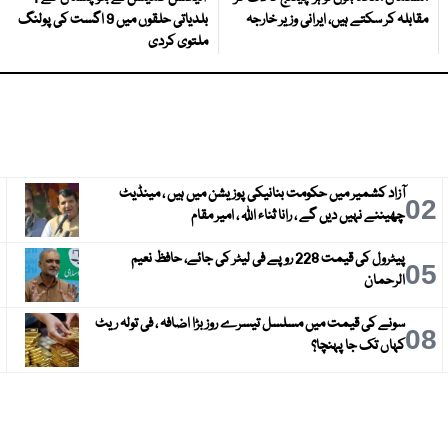
مقابلہ کر سکتے ہیں، ایرانی وزیر خارجہ
بلدیاتی حلقوں میں 9 اگست کی پولنگ
ملتوی کردی
آزاد کشمیر میں حکومت بنانیکی پوزیشن میں ہیں ، مینڈیٹ
3
02
چھیننے نہیں دیں گے ، رانا ثناء اللہ ، امیر مقام
پیٹرول کی قیمت 228 روپے فی لیٹر کی جائے، حافظ نعیم
6
05
الرحمان
سونے کی قیمت میں مسلسل تیسرے روز بڑا اضافہ ، فی تولہ ریٹ
9
08
کہاں تک جا پہنچا؟