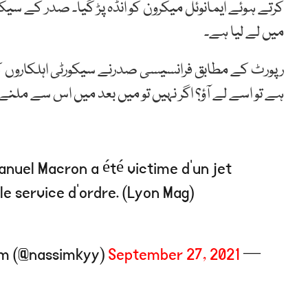
کرتے ہوئے ایمانوئل میکرون کو انڈہ پڑ گیا۔ صدر کے سی
میں لے لیا ہے۔
رپورٹ کے مطابق فرانسیسی صدرنے سیکورٹی اہلکاروں 
ہے تو اسے لے آؤ؟ اگر نہیں تو میں بعد میں اس سے ملنے 
uel Macron a été victime d’un jet
le service d’ordre. (Lyon Mag)
September 27, 2021
— Nassim (@nassimkyy)