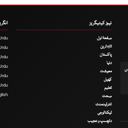
نیوز کیٹیگریز
انگر
صفحۂ اول
Urdu
تازہ ترین
Urdu
پاکستان
Urdu
دنیا
Urdu
اس
معیشت
Urdu
کھیل
Urdu
تعلیم
lish
صحت
انٹرٹینمنٹ
ٹیکنالوجی
دلچسپ و عجیب