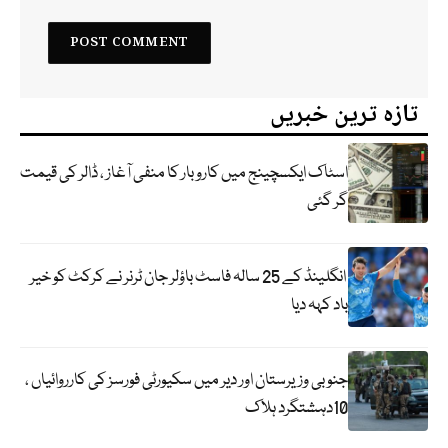
تازہ ترین خبریں
اسٹاک ایکسچینج میں کاروبار کا منفی آغاز ، ڈالر کی قیمت
گر گئی
انگلینڈ کے 25 سالہ فاسٹ باؤلر جان ٹرنر نے کرکٹ کو خیر
باد کہہ دیا
جنوبی وزیرستان اور دیر میں سکیورٹی فورسز کی کارروائیاں ،
10دہشتگرد ہلاک