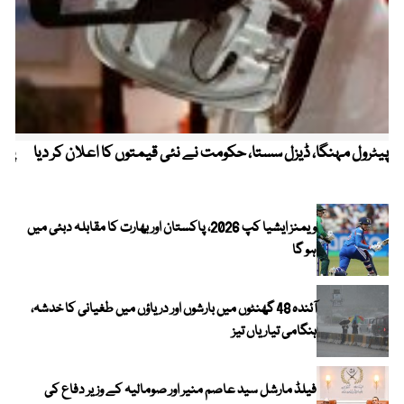
پیٹرول مہنگا، ڈیزل سستا، حکومت نے نئی قیمتوں کا اعلان کر دیا
پنج
ویمنز ایشیا کپ 2026، پاکستان اور بھارت کا مقابلہ دبئی میں
ہو گا
آئندہ 48 گھنٹوں میں بارشوں اور دریاؤں میں طغیانی کا خدشہ،
ہنگامی تیاریاں تیز
فیلڈ مارشل سید عاصم منیر اور صومالیہ کے وزیر دفاع کی