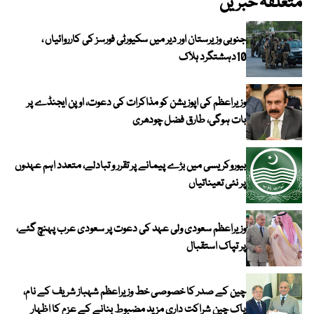
متعلقہ خبریں
جنوبی وزیرستان اور دیر میں سکیورٹی فورسز کی کارروائیاں ،
10دہشتگرد ہلاک
وزیراعظم کی اپوزیشن کو مذاکرات کی دعوت، اوپن ایجنڈے پر
بات ہوگی، طارق فضل چودھری
بیوروکریسی میں بڑے پیمانے پر تقرر و تبادلے، متعدد اہم عہدوں
پر نئی تعیناتیاں
وزیراعظم سعودی ولی عہد کی دعوت پر سعودی عرب پہنچ گئے،
پر تپاک استقبال
چین کے صدر کا خصوصی خط وزیراعظم شہباز شریف کے نام،
پاک چین شراکت داری مزید مضبوط بنانے کے عزم کا اظہار