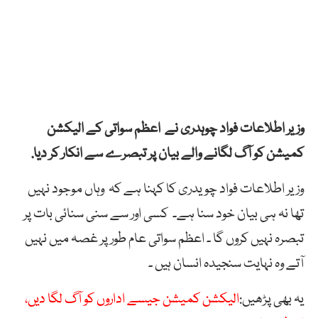
وزیر اطلاعات فواد چوہدری نے اعظم سواتی کے الیکشن
کمیشن کو آگ لگانے والے بیان پر تبصرے سے انکار کر دیا.
وزیر اطلاعات فواد چویدری کا کہنا ہے کہ وہاں موجود نہیں
تھا نہ ہی بیان خود سنا ہے۔ کسی اور سے سنی سنائی بات پر
تبصرہ نہیں کروں گا ۔ اعظم سواتی عام طور پر غصہ میں نہیں
آتے وہ نہایت سنجیدہ انسان ہیں ۔
یہ بھی پڑھیں:
الیکشن کمیشن جیسے اداروں کو آگ لگا دیں،