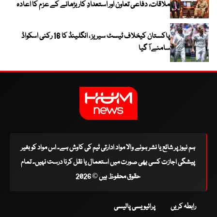
ملاقات، دفاعی تعاون اور استعدادِ کار بڑھانے کے عزم کا اعادہ
پاکستان کیخلاف ٹیسٹ سیریز ، انگلینڈ کا 16 رکنی اسکواڈ
سامنے آ گیا
ہم نیوز پر شائع یا نشر ہونے والا مواد ادارتی ٹیم کی کاوش ہے۔ اس مواد کو بغیر
پیشگی اجازت کسی بھی صورت میں استعمال یا نقل کرنا درست نہیں۔ تمام
حقوق محفوظ ہیں © 2026
رابطہ کریں
پرائیویسی پالیسی