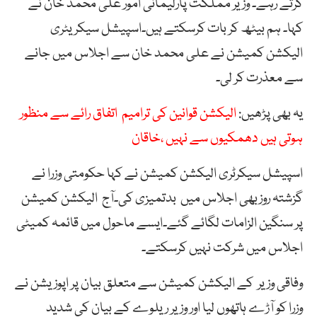
کرتے رہے۔ وزیر مملکت پارلیمانی امور علی محمد خان نے
کہا۔ ہم بیٹھ کر بات کرسکتے ہیں۔اسپیشل سیکریٹری
الیکشن کمیشن نے علی محمد خان سے اجلاس میں جانے
سے معذرت کر لی۔
یہ بھی پڑھیں:
الیکشن قوانین کی ترامیم اتفاق رائے سے منظور
ہوتی ہیں دھمکیوں سے نہیں ،خاقان
اسپیشل سیکرٹری الیکشن کمیشن نے کہا حکومتی وزرا نے
گزشتہ روزبھی اجلاس میں بدتمیزی کی۔آج الیکشن کمیشن
پر سنگین الزامات لگائے گئے۔ایسے ماحول میں قائمہ کمیٹی
اجلاس میں شرکت نہیں کرسکتے۔
وفاقی وزیر کے الیکشن کمیشن سے متعلق بیان پر اپوزیشن نے
وزرا کو آڑے ہاتھوں لیا اور وزیر ریلوے کے بیان کی شدید