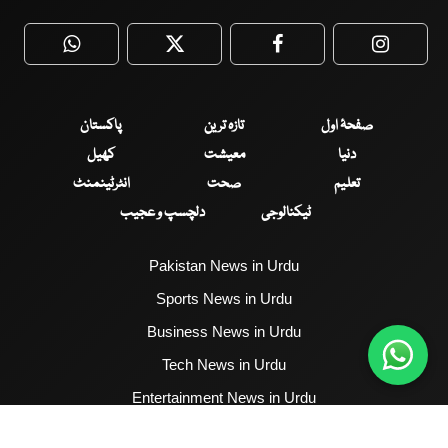
WhatsApp
Twitter
Facebook
Faceboo
صفحۂ اول
تازہ ترین
پاکستان
دنیا
معیشت
کھیل
تعلیم
صحت
انٹرٹینمنٹ
ٹیکنالوجی
دلچسپ و عجیب
Pakistan News in Urdu
Sports News in Urdu
Business News in Urdu
Tech News in Urdu
Entertainment News in Urdu
Health News in Urdu