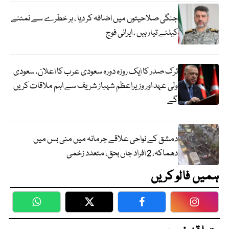
جنگی صلاحیتوں میں اضافہ کر دیا ، ہر خطرے سے نمٹنے
کیلئے تیار ہیں ، ایرانی فوج
ترک صدر کا ایک روزہ دورہ سعودی عرب کا اعلان، سعودی
ولی عہد اور وزیراعظم شہباز شریف سے اہم ملاقات کریں
گے
دمشق کے نواحی علاقے جرمانہ میں منی بس میں
دھماکہ، 2 افراد جاں بحق، متعدد زخمی
ہمیں فالو کریں
WhatsApp
Twitter
Facebook
Faceboo