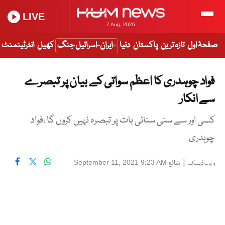
LIVE
7 Aug, 2026
صفحۂ اول
تازہ ترین
پاکستان
دنیا
ایران-اسرائیل جنگ
کھیل
انٹرٹینمنٹ
فواد چوہدری کا اعظم سواتی کے بیان پر تبصرے
سے انکار
کسی اور سے سنی سنائی بات پر تبصرہ نہیں کروں گا ،فواد
چوہدری
|
شائع
September 11, 2021 9:23 AM
ویب ڈیسک