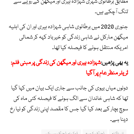
مطابق
برطانوی
شہری
شہزادہ
ہیری
اور
میگھن
کے
رویے
سے
تنگ
آچکے
ہیں۔
جنوری 2020 میں برطانوی شاہی شہزادہ ہیری اور ان کی اہلیہ
میگھن مارکل نے شاہی زندگی کو خیرباد کہہ کر شمالی
امریکہ منتقل ہونے کا فیصلہ کیا تھا۔
یہ بھی پڑھیں:
شہزادہ ہیری اور میگھن کی زندگی پر مبنی فلم:
ٹریلر منظر عام پر آگیا
دونوں میاں بیوی کی جانب سے جاری ایک بیان میں کہا گیا
تھا کہ شاہی خاندان سے الگ ہونے کا فیصلہ کئی ماہ کی
سوچ بچار کے بعد کیا گیا جس کا مقصد اپنی زندگی کو نیا رخ
دینا ہے۔
انسٹاگرام
ڈچز آف کیمرج
ڈیوک اور ڈچز آف سسیکس