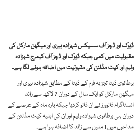
ڈیوک
اور
ڈچز
آف
سسیکس
شہزادہ
ہیری
اور
میگھن
مارکل
کی
مقبولیت
میں
کمی
جبکہ
ڈیوک
اور
ڈچز
آف
کیمرج
شہزادہ
ولیم
اور
کیٹ
مڈلٹن
کی
مقبولیت
میں
اضافہ
ہونے
لگا ہے۔
برطانوی
ڈیٹا
تجزیہ
فرم
کے
ڈیٹا
کے
مطابق
شہزادہ
ہیری
اور
میگھن
مارکل
کو
ایک
سال
کے
دوران 7
لاکھ
سے
زائد
انسٹاگرام
فالوورز
نے
ان
فالو
کردیا
جبکہ
بارہ
ماہ
کے
عرصے
کے
دوران
ہی
برطانوی
شہزادہ
ولیم
اور
ان
کی
اہلیہ
کیٹ
مڈلٹن
کے
مداحوں
میں
1
ملین
سے
زائد
کا
اضافہ
ہوا
ہے۔