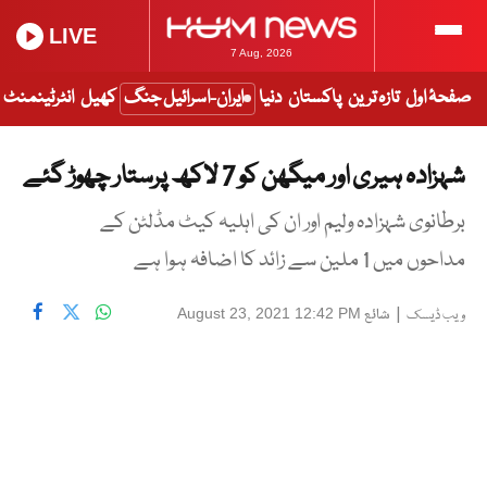
LIVE
7 Aug, 2026
صفحۂ اول
تازہ ترین
پاکستان
دنیا
ایران-اسرائیل جنگ
کھیل
انٹرٹینمنٹ
شہزادہ ہیری اور میگھن کو 7 لاکھ پرستار چھوڑ گئے
برطانوی شہزادہ ولیم اور ان کی اہلیہ کیٹ مڈلٹن کے
مداحوں میں 1 ملین سے زائد کا اضافہ ہوا ہے
|
شائع
August 23, 2021 12:42 PM
ویب ڈیسک