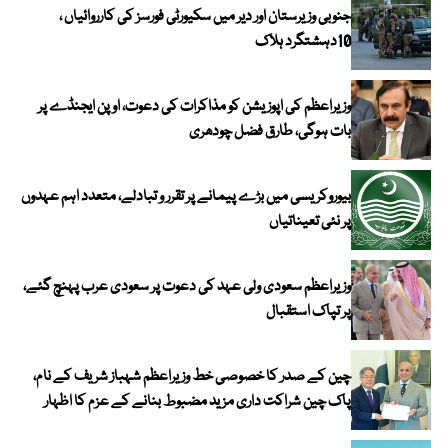
جنوبی وزیرستان اور دیر میں سکیورٹی فورسز کی کارروائیاں ،
10دہشتگرد ہلاک
وزیراعظم کی اپوزیشن کو مذاکرات کی دعوت، اوپن ایجنڈے پر
بات ہوگی، طارق فضل چودھری
بیوروکریسی میں بڑے پیمانے پر تقرر و تبادلے، متعدد اہم عہدوں
پر نئی تعیناتیاں
وزیراعظم سعودی ولی عہد کی دعوت پر سعودی عرب پہنچ گئے،
پر تپاک استقبال
چین کے صدر کا خصوصی خط وزیراعظم شہباز شریف کے نام،
پاک چین شراکت داری مزید مضبوط بنانے کے عزم کا اظہار