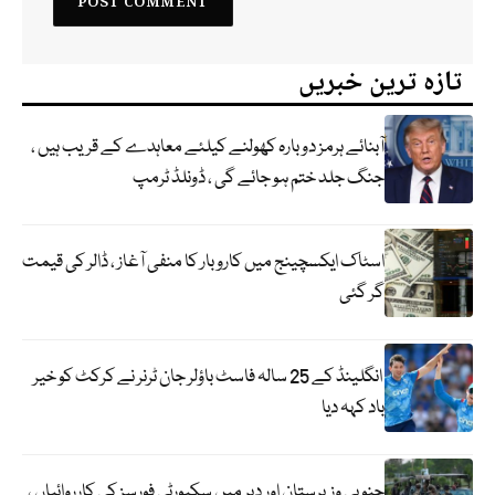
تازہ ترین خبریں
آبنائے ہرمز دوبارہ کھولنے کیلئے معاہدے کے قریب ہیں ،
جنگ جلد ختم ہو جائے گی ، ڈونلڈ ٹرمپ
اسٹاک ایکسچینج میں کاروبار کا منفی آغاز ، ڈالر کی قیمت
گر گئی
انگلینڈ کے 25 سالہ فاسٹ باؤلر جان ٹرنر نے کرکٹ کو خیر
باد کہہ دیا
جنوبی وزیرستان اور دیر میں سکیورٹی فورسز کی کارروائیاں ،