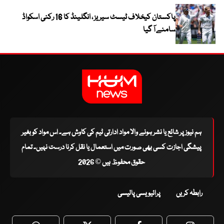
پاکستان کیخلاف ٹیسٹ سیریز ، انگلینڈ کا 16 رکنی اسکواڈ
سامنے آ گیا
ہم نیوز پر شائع یا نشر ہونے والا مواد ادارتی ٹیم کی کاوش ہے۔ اس مواد کو بغیر
پیشگی اجازت کسی بھی صورت میں استعمال یا نقل کرنا درست نہیں۔ تمام
حقوق محفوظ ہیں © 2026
رابطہ کریں
پرائیویسی پالیسی