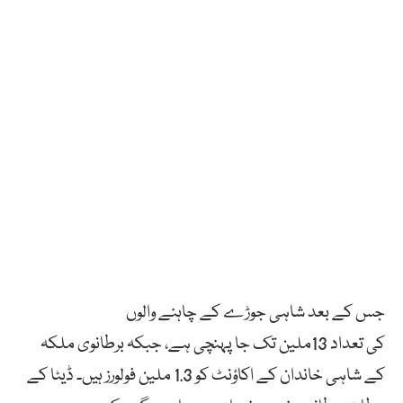
جس
کے
بعد
شاہی
جوڑے
کے
چاہنے
والوں
کی
تعداد
13
ملین
تک
جا
پہنچی ہے، جبکہ برطانوی ملکہ
کے شاہی خاندان کے اکاؤنٹ کو 1.3 ملین فولورز ہیں۔
ڈیٹا
کے