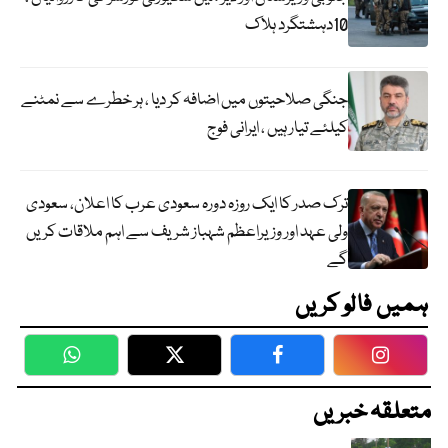
10دہشتگرد ہلاک
جنگی صلاحیتوں میں اضافہ کر دیا ، ہر خطرے سے نمٹنے
کیلئے تیار ہیں ، ایرانی فوج
ترک صدر کا ایک روزہ دورہ سعودی عرب کا اعلان، سعودی
ولی عہد اور وزیراعظم شہباز شریف سے اہم ملاقات کریں
گے
ہمیں فالو کریں
WhatsApp
Twitter
Facebook
Faceboo
متعلقہ خبریں