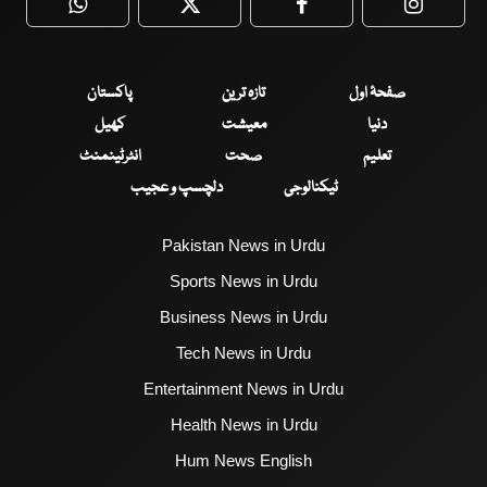
WhatsApp
Twitter
Facebook
Faceboo
صفحۂ اول
تازہ ترین
پاکستان
دنیا
معیشت
کھیل
تعلیم
صحت
انٹرٹینمنٹ
ٹیکنالوجی
دلچسپ و عجیب
Pakistan News in Urdu
Sports News in Urdu
Business News in Urdu
Tech News in Urdu
Entertainment News in Urdu
Health News in Urdu
Hum News English