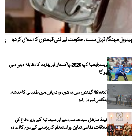
پیٹرول مہنگا، ڈیزل سستا، حکومت نے نئی قیمتوں کا اعلان کر دیا
پنج
ویمنز ایشیا کپ 2026، پاکستان اور بھارت کا مقابلہ دبئی میں
ہو گا
آئندہ 48 گھنٹوں میں بارشوں اور دریاؤں میں طغیانی کا خدشہ،
ہنگامی تیاریاں تیز
فیلڈ مارشل سید عاصم منیر اور صومالیہ کے وزیر دفاع کی
ملاقات، دفاعی تعاون اور استعدادِ کار بڑھانے کے عزم کا اعادہ