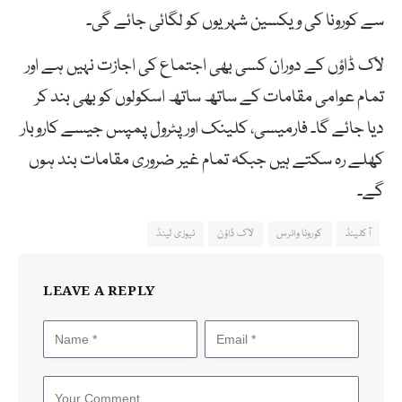
سے کورونا کی ویکسین شہریوں کو لگائی جائے گی۔
لاک ڈاؤں کے دوران کسی بھی اجتماع کی اجازت نہیں ہے اور
تمام عوامی مقامات کے ساتھ ساتھ اسکولوں کو بھی بند کر
دیا جائے گا۔ فارمیسی، کلینک اور پٹرول پمپس جیسے کاروبار
کھلے رہ سکتے ہیں جبکہ تمام غیر ضروری مقامات بند ہوں
گے۔
آکلینڈ
کورونا وائرس
لاک ڈاؤن
نیوزی لینڈ
LEAVE A REPLY