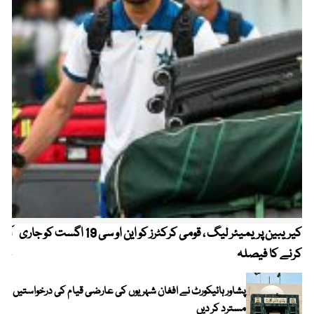
کیریبین پریمیئر لیگ ، قومی کرکٹرز کو این او سی 19 اگست کو جاری
آز
کرنے کا فیصلہ
چھی
پشاور ہائیکورٹ نے افغان شہریوں کی عارضی قیام کی درخواستیں
مسترد کر دیں