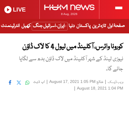
LIVE
8 Aug, 2026
صفحۂ اول
تازہ ترین
پاکستان
دنیا
ایران-اسرائیل جنگ
کھیل
انٹرٹینمنٹ
کورونا وائرس، آکلینڈ میں لیول 4 کا لاک ڈاؤن
نیوزی لینڈ کے شہر آکلینڈ میں لاک ڈاؤن بدھ سے لگایا
جائے گا۔
|
شائع
|
اپ ڈیٹ
August 17, 2021 1:05 PM
ویب ڈیسک
|
August 18, 2021 1:04 PM