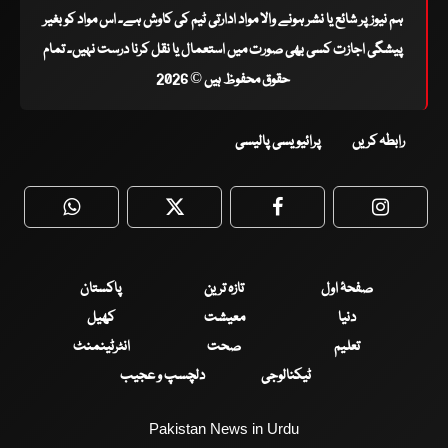
ہم نیوز پر شائع یا نشر ہونے والا مواد ادارتی ٹیم کی کاوش ہے۔ اس مواد کو بغیر
پیشگی اجازت کسی بھی صورت میں استعمال یا نقل کرنا درست نہیں۔ تمام
حقوق محفوظ ہیں © 2026
رابطہ کریں
پرائیویسی پالیسی
WhatsApp
Twitter
Facebook
Faceboo
صفحۂ اول
تازہ ترین
پاکستان
دنیا
معیشت
کھیل
تعلیم
صحت
انٹرٹینمنٹ
ٹیکنالوجی
دلچسپ و عجیب
Pakistan News in Urdu