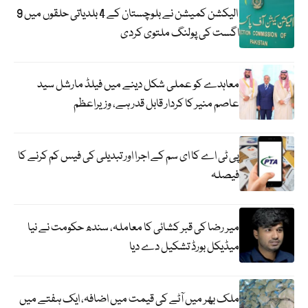
الیکشن کمیشن نے بلوچستان کے 4 بلدیاتی حلقوں میں 9
اگست کی پولنگ ملتوی کردی
معاہدے کو عملی شکل دینے میں فیلڈ مارشل سید
عاصم منیر کا کردار قابل قدر ہے، وزیراعظم
پی ٹی اے کا ای سم کے اجرا اور تبدیلی کی فیس کم کرنے کا
فیصلہ
میر رضا کی قبر کشائی کا معاملہ، سندھ حکومت نے نیا
میڈیکل بورڈ تشکیل دے دیا
ملک بھر میں آٹے کی قیمت میں اضافہ، ایک ہفتے میں