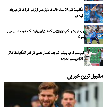
انگلینڈ کے 25 سالہ فاسٹ باؤلر جان ٹرنر نے کرکٹ کو خیر باد
کہہ دیا
ویمنز ایشیا کپ 2026، پاکستان اور بھارت کا مقابلہ دبئی میں
ہو گا
ٹیم سے ڈراپ ہونے کے بعد نعمان علی کی نئی اننگز، لنکاشائر
کاؤنٹی سے معاہدہ
مقبول ترین خبریں