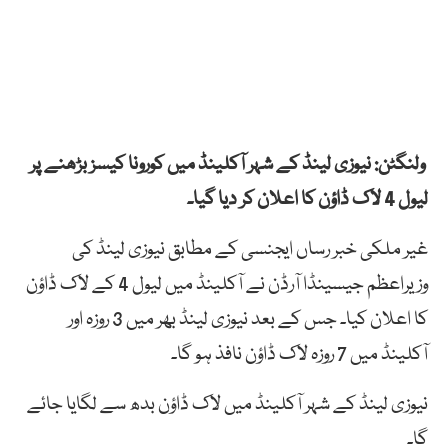
ولنگٹن: نیوزی لینڈ کے شہر آکلینڈ میں کورونا کیسز بڑھنے پر
لیول 4 لاک ڈاؤن کا اعلان کر دیا گیا۔
غیر ملکی خبر رساں ایجنسی کے مطابق نیوزی لینڈ کی
وزیراعظم جیسینڈا آرڈن نے آکلینڈ میں لیول 4 کے لاک ڈاؤن
کا اعلان کیا۔ جس کے بعد نیوزی لینڈ بھر میں 3 روزہ اور
آکلینڈ میں 7 روزہ لاک ڈاؤن نافذ ہو گا۔
نیوزی لینڈ کے شہر آکلینڈ میں لاک ڈاؤن بدھ سے لگایا جائے
گا۔