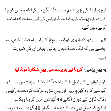
نیوزی لینڈ کی وزیراعظم جیسینڈا آرڈن نے کہا کہ ہمیں کورونا
کے دوبارہ پھیلاؤ کو روکنا ہو گا اوراس کے لیے سخت اقدامات
کرنے ہوں گے۔
انہوں نےکہا کہ شہری کرونا سے بچاؤ کے لیے احتیاط کریں، ہم
چاہتے ہیں کہ لوگ صرف وہاں جائیں جہاں ان کی ضرورت
ہے۔
یہ بھی پڑھیں:
کورونا نے جزیرے میں بھی شکار ڈھونڈ لیا
کورونا وائرس کے لیول 4 کے تحت آکلینڈ کے رہائشیوں سے کہا
گیا ہے کہ وہ گھر پر رہیں اور اپنی نقل و حرکت کو محدود رکھیں
، لاک ڈاؤن کے دوران اگلے 48 گھنٹوں میں کورونا ویکسی
نیشن کا عمل بھی بند کر دیا جائے گا اور 48 گھنٹے بعد دوبارہ