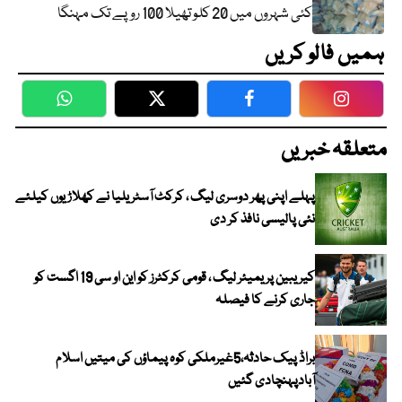
کئی شہروں میں 20 کلو تھیلا 100 روپے تک مہنگا
ہمیں فالو کریں
WhatsApp
Twitter
Facebook
Faceboo
متعلقہ خبریں
پہلے اپنی پھر دوسری لیگ ، کرکٹ آسٹریلیا نے کھلاڑیوں کیلئے
نئی پالیسی نافذ کر دی
کیریبین پریمیئر لیگ ، قومی کرکٹرز کو این او سی 19 اگست کو
جاری کرنے کا فیصلہ
براڈ پیک حادثہ،5غیرملکی کوہ پیماؤں کی میتیں اسلام
آبادپہنچادی گئیں