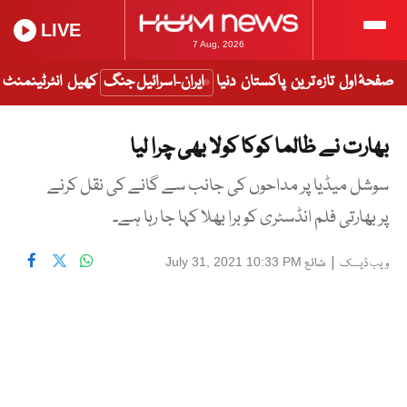
LIVE
7 Aug, 2026
صفحۂ اول
تازہ ترین
پاکستان
دنیا
ایران-اسرائیل جنگ
کھیل
انٹرٹینمنٹ
بھارت نے ظالما کوکا کولا بھی چرا لیا
سوشل میڈیا پر مداحوں کی جانب سے گانے کی نقل کرنے
پر بھارتی فلم انڈسٹری کو برا بھلا کہا جا رہا ہے۔
|
شائع
July 31, 2021 10:33 PM
ویب ڈیسک