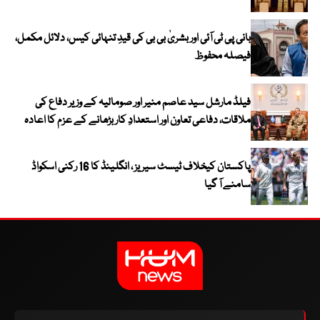
بانی پی ٹی آئی اور بشریٰ بی بی کی قیدِ تنہائی کیس، دلائل مکمل،
فیصلہ محفوظ
فیلڈ مارشل سید عاصم منیر اور صومالیہ کے وزیر دفاع کی
ملاقات، دفاعی تعاون اور استعدادِ کار بڑھانے کے عزم کا اعادہ
پاکستان کیخلاف ٹیسٹ سیریز ، انگلینڈ کا 16 رکنی اسکواڈ
سامنے آ گیا