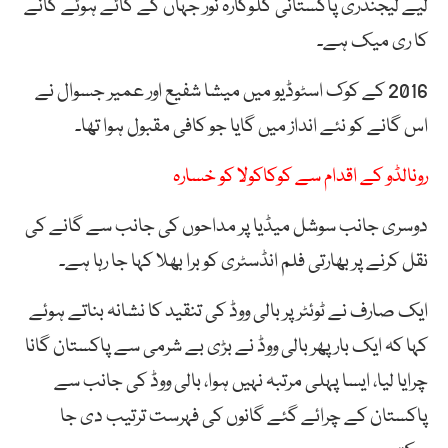
لیے لیجنڈری پاکستانی گلوکارہ نور جہاں کے گائے ہوئے گانے
کا ری میک ہے۔
2016 کے کوک اسٹوڈیو میں میشا شفیع اور عمیر جسوال نے
اس گانے کو نئے انداز میں گایا جو کافی مقبول ہوا تھا۔
رونالڈو کے اقدام سے کوکاکولا کو خسارہ
دوسری جانب سوشل میڈیا پر مداحوں کی جانب سے گانے کی
نقل کرنے پر بھارتی فلم انڈسٹری کو برا بھلا کہا جا رہا ہے۔
ایک صارف نے ٹوئٹر پر بالی ووڈ کی تنقید کا نشانہ بناتے ہوئے
کہا کہ ایک بار پھر بالی ووڈ نے بڑی بے شرمی سے پاکستان گانا
چرایا لیا، ایسا پہلی مرتبہ نہیں ہوا، بالی ووڈ کی جانب سے
پاکستان کے چرائے گئے گانوں کی فہرست ترتیب دی جا