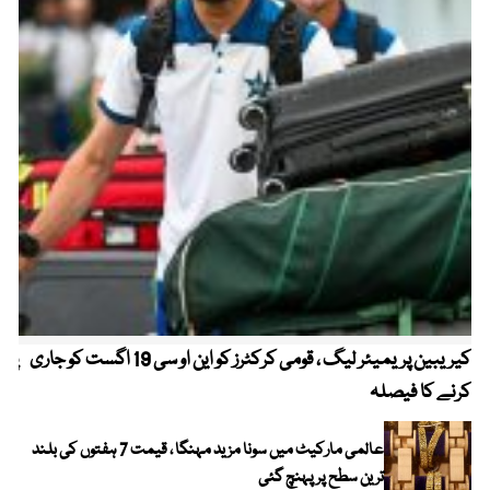
کیریبین پریمیئر لیگ ، قومی کرکٹرز کو این او سی 19 اگست کو جاری
پیٹ
کرنے کا فیصلہ
عالمی مارکیٹ میں سونا مزید مہنگا ، قیمت 7 ہفتوں کی بلند
ترین سطح پر پہنچ گئی