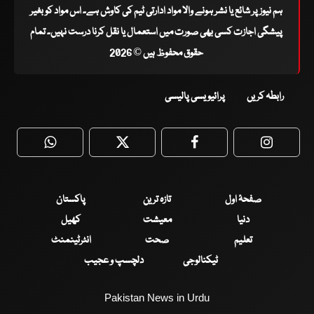
ہم نیوز پر شائع یا نشر ہونے والا مواد ادارتی ٹیم کی کاوش ہے۔ اس مواد کو بغیر
پیشگی اجازت کسی بھی صورت میں استعمال یا نقل کرنا درست نہیں۔ تمام
حقوق محفوظ ہیں © 2026
رابطہ کریں
پرائیویسی پالیسی
WhatsApp
Twitter
Facebook
Faceboo
صفحۂ اول
تازہ ترین
پاکستان
دنیا
معیشت
کھیل
تعلیم
صحت
انٹرٹینمنٹ
ٹیکنالوجی
دلچسپ و عجیب
Pakistan News in Urdu