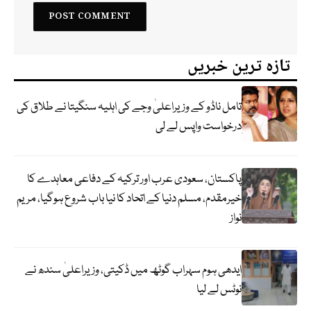
تازہ ترین خبریں
تامل ناڈو کے وزیراعلیٰ وجے کی اہلیہ سنگیتا نے طلاق کی
درخواست واپس لے لی
پاکستان، سعودی عرب اور ترکیہ کے دفاعی معاہدے کا
خیرمقدم، مسلم دنیا کے اتحاد کا نیا باب شروع ہوگیا، مریم
نواز
ایدھی ہوم سہراب گوٹھ میں ڈکیتی، وزیراعلیٰ سندھ نے
نوٹس لے لیا