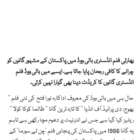
بھارتی فلم انڈسٹری بالی ووڈ میں پاکستان کے مشہور گانوں کو
چرانے کا کافی رجحان پایا جاتا ہے، ایسے میں بالی ووڈ فلم
انڈسٹری گانوں کا کریڈٹ دینا بھی گوارا نہیں کرتی۔
حال ہی میں بالی ووڈ کی معروف اداکارہ نورا فتح کی نئی فلم ’’
بھوج: دی پرائیڈ آف انڈیا ‘‘ کا تازہ ترین گانا ’’ ظالما کوکا کولا ‘‘
ریلیز کیا گیا ہے جس نے انٹرنیٹ پر دھوم مچا رکھی ہے تاہم
یہ گانا 1986 میں پاکستان کی پنجابی فلم ’چن تے سورما‘ کے