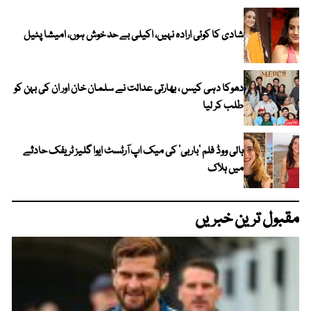
شادی کا کوئی ارادہ نہیں، اکیلی بے حد خوش ہوں، امیشا پٹیل
دھوکا دہی کیس ، بھارتی عدالت نے سلمان خان اور ان کی بہن کو
طلب کر لیا
ہالی ووڈ فلم ’باربی‘ کی میک اپ آرٹسٹ ایوا گلیز ٹریفک حادثے
میں ہلاک
مقبول ترین خبریں