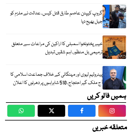
گروپ کیپٹن عاصم طارق قتل کیس، عدالت نے ملزم کو
جیل بھیج دیا
خیبرپختونخوا اسمبلی کا اراکین کی مراعات سے متعلق
ترمیمی بل منظور، اہم شقیں تبدیل
پیٹرولیم لیوی اور مہنگائی کے خلاف جماعت اسلامی کا
آج ملک گیر احتجاج، 510 شاہراہوں پر دھرنوں کا اعلان
ہمیں فالو کریں
WhatsApp
Twitter
Facebook
Faceboo
متعلقہ خبریں