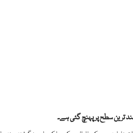
ند ترین سطح پر پہنچ گئی ہے۔