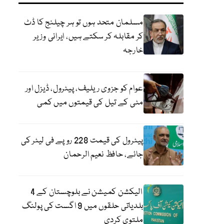
مسلمان متحد ہوں تو ہر چیلنج کا ڈٹ
کر مقابلہ کر سکتے ہیں، ایرانی وزیر
خارجہ
عوام کو جزوی ریلیف، پیٹرول، ڈیزل اور
مٹی کے تیل کی قیمتوں میں کمی
پیٹرول کی قیمت 228 روپے فی لیٹر کی
جائے، حافظ نعیم الرحمان
الیکشن کمیشن نے بلوچستان کے 4
بلدیاتی حلقوں میں 9 اگست کی پولنگ
ملتوی کردی