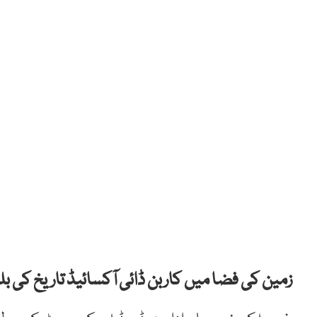
زمین کی فضا میں کاربن ڈائی آکسائیڈ تاریخ کی بل