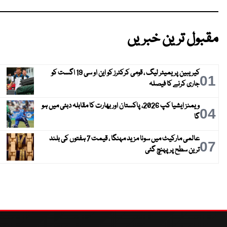
مقبول ترین خبریں
کیریبین پریمیئر لیگ ، قومی کرکٹرز کو این او سی 19 اگست کو
01
جاری کرنے کا فیصلہ
ویمنز ایشیا کپ 2026، پاکستان اور بھارت کا مقابلہ دبئی میں ہو
04
گا
عالمی مارکیٹ میں سونا مزید مہنگا ، قیمت 7 ہفتوں کی بلند
07
ترین سطح پر پہنچ گئی