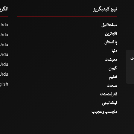
نیوز کیٹیگریز
انگر
صفحۂ اول
Urdu
تازہ ترین
Urdu
پاکستان
Urdu
دنیا
Urdu
اس
معیشت
Urdu
کھیل
Urdu
تعلیم
lish
صحت
انٹرٹینمنٹ
ٹیکنالوجی
دلچسپ و عجیب