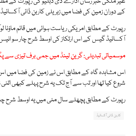
غیر ملکی خبر رساں ادارے ڈی ڈبلیو کی رپورٹ کے مطابق 
کے دوران زمین کی فضا میں زہریلی کاربن ڈائی آکسائی
رپورٹ کے مطابق امریکی ریاست ہوائی میں قائم ماؤنا لوآ 
آکسائیڈ گیس کے اس ارتکاز کی اوسط شرح چار سو انیس پ
موسمیاتی تبدیلی: گرین لینڈ میں جمی برف تیزی سے پ
اس مشاہدہ گاہ کے مطابق اس نے زمین کی فضا میں اس 
شروع کیا تھا اور تب سے آج تک یہ شرح پہلے کبھی اتنی ز
رپورٹ کے مطابق پچھلے سال مئی میں یہ اوسط شرح چار س
کاربن ڈائی آکسائیڈ