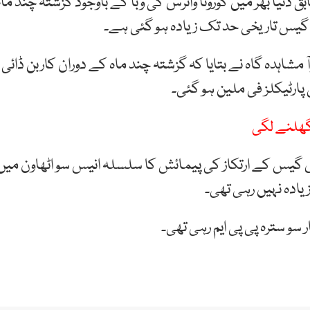
دنیا بھر میں کورونا وائرس کی وبا کے باوجود گزشتہ چند ماہ
ڈ گیس تاریخی حد تک زیادہ ہو گئی ہے۔
مشاہدہ گاہ نے بتایا کہ گزشتہ چند ماہ کے دوران کاربن ڈائی
ارٹیکلز فی ملین ہو گئی۔
گھلنے لگی
گیس کے ارتکاز کی پیمائش کا سلسلہ انیس سو اٹھاون میں
یادہ نہیں رہی تھی۔
و سترہ پی پی ایم رہی تھی۔