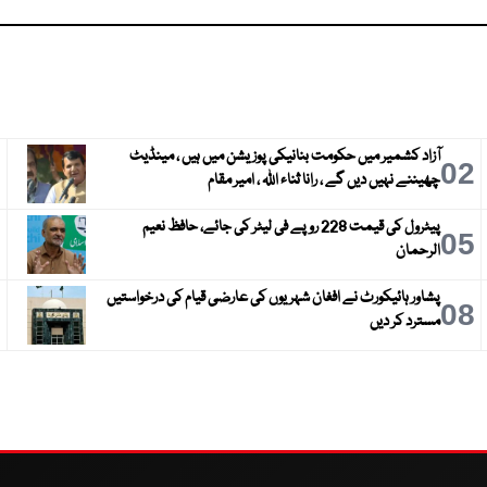
آزاد کشمیر میں حکومت بنانیکی پوزیشن میں ہیں ، مینڈیٹ
3
02
چھیننے نہیں دیں گے ، رانا ثناء اللہ ، امیر مقام
پیٹرول کی قیمت 228 روپے فی لیٹر کی جائے، حافظ نعیم
6
05
الرحمان
پشاور ہائیکورٹ نے افغان شہریوں کی عارضی قیام کی درخواستیں
9
08
مسترد کر دیں