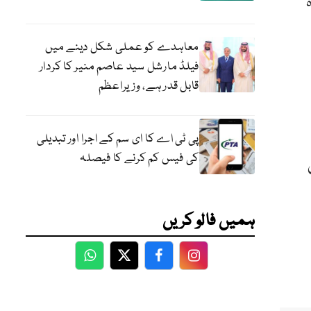
معاہدے کو عملی شکل دینے میں
فیلڈ مارشل سید عاصم منیر کا کردار
قابل قدر ہے، وزیراعظم
پی ٹی اے کا ای سم کے اجرا اور تبدیلی
کی فیس کم کرنے کا فیصلہ
ہمیں فالو کریں
WhatsApp
Twitter
Facebook
Facebook