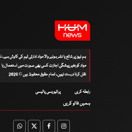
ہم نیوز پر شائع یا نشر ہونے والا مواد ادارتی ٹیم کی کاوش ہے۔ 
مواد کو بغیر پیشگی اجازت کسی بھی صورت میں استعمال یا
نقل کرنا درست نہیں۔ تمام حقوق محفوظ ہیں © 2026
رابطہ کریں
پرائیویسی پالیسی
ہمیں فالو کریں
WhatsApp
Twitter
Facebook
Facebook