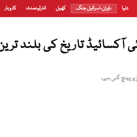
دنیا
ایران-اسرائیل جنگ
کھیل
انٹرٹینمنٹ
کاروبار
 آکسائیڈ تاریخ کی بلند ترین
 پر پہنچ گئی ہے۔