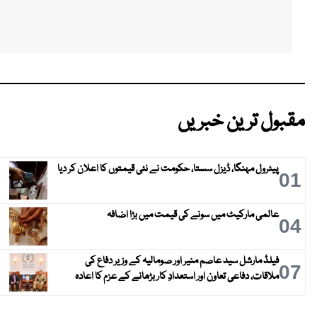
مقبول ترین خبریں
پیٹرول مہنگا، ڈیزل سستا، حکومت نے نئی قیمتوں کا اعلان کر دیا
01
عالمی مارکیٹ میں سونے کی قیمت میں بڑا اضافہ
04
فیلڈ مارشل سید عاصم منیر اور صومالیہ کے وزیر دفاع کی
07
ملاقات، دفاعی تعاون اور استعدادِ کار بڑھانے کے عزم کا اعادہ