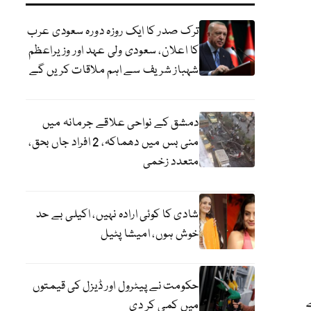
ترک صدر کا ایک روزہ دورہ سعودی عرب
کا اعلان، سعودی ولی عہد اور وزیراعظم
شہباز شریف سے اہم ملاقات کریں گے
دمشق کے نواحی علاقے جرمانہ میں
منی بس میں دھماکہ، 2 افراد جاں بحق،
متعدد زخمی
شادی کا کوئی ارادہ نہیں، اکیلی بے حد
خوش ہوں، امیشا پٹیل
حکومت نے پیٹرول اور ڈیزل کی قیمتوں
میں کمی کر دی