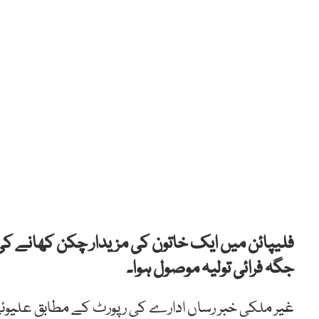
فلیپائن میں ایک خاتون کی مزیدار چکن کھانے ک
جگہ فرائی تولیہ موصول ہوا۔
غیر ملکی خبر رساں ادارے کی رپورٹ کے مطابق علیوئی پی