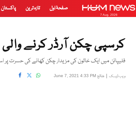
صفحۂ اول
تازہ ترین
پاکستان
7 Aug, 2026
کرسپی چکن آرڈر کرنے والی 
فلیپائن میں ایک خاتون کی مزیدار چکن کھانے کی حسرت پر اس
|
شائع
June 7, 2021 4:33 PM
ویب ڈیسک