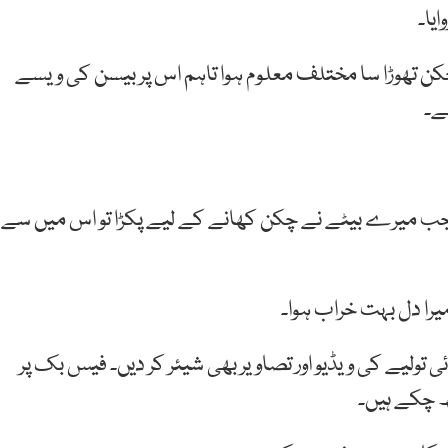
یا۔
چکن تھوڑا سا مختلف معلوم ہوا تاہم اس پر بیسن کی ویسے
ے۔
 جب میرے بیٹے نے چکن کھانے کے لیے پکڑا تو اس میں سے
میرا دل بہت خراب ہوا۔
ی تولیے کی ویڈیو اور تصاویر بھی شیئر کر دیں۔ فیس بک پر
ھ چکے ہیں۔