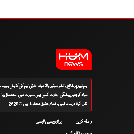
ہم نیوز پر شائع یا نشر ہونے والا مواد ادارتی ٹیم کی کاوش ہے۔ 
مواد کو بغیر پیشگی اجازت کسی بھی صورت میں استعمال یا
نقل کرنا درست نہیں۔ تمام حقوق محفوظ ہیں © 2026
رابطہ کریں
پرائیویسی پالیسی
ہمیں فالو کریں