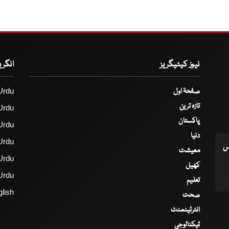
نیوز کیٹیگریز
انگر
صفحۂ اول
Urdu
تازہ ترین
Urdu
پاکستان
Urdu
دنیا
Urdu
اس
معیشت
Urdu
کھیل
Urdu
تعلیم
lish
صحت
انٹرٹینمنٹ
ٹیکنالوجی