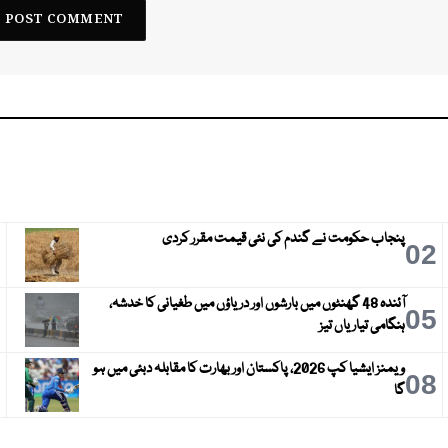
پنجاب حکومت نے گندم کی نئی قیمت مقرر کردی
3
02
آئندہ 48 گھنٹوں میں بارشوں اور دریاؤں میں طغیانی کا خدشہ،
6
05
ہنگامی تیاریاں تیز
ویمنز ایشیا کپ 2026، پاکستان اور بھارت کا مقابلہ دبئی میں ہو
9
08
گا