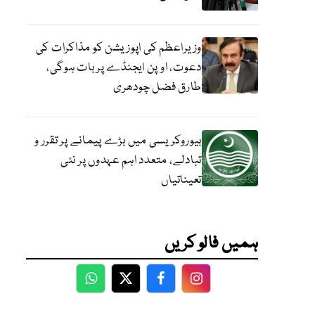
وزیراعظم کی اپوزیشن کو مذاکرات کی
دعوت، اوپن ایجنڈے پر بات ہوگی،
طارق فضل چودھری
بیوروکریسی میں بڑے پیمانے پر تقرر و
تبادلے، متعدد اہم عہدوں پر نئی
تعیناتیاں
ہمیں فالو کریں
WhatsApp
Twitter
Facebook
Facebook