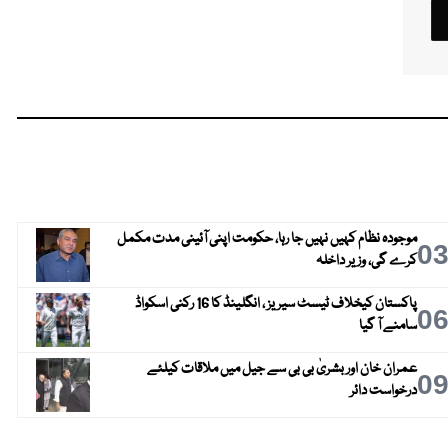
موجودہ نظام کہیں نہیں جا رہا، حکومت اپنی آئینی مدت مکمل
0
کرے گی، وزیر داخلہ
پاکستان کیخلاف ٹیسٹ سیریز ، انگلینڈ کا 16 رکنی اسکواڈ
0
سامنے آ گیا
عمران خان اور بشریٰ بی بی سے جیل میں ملاقات کیلئے
0
درخواست دائر