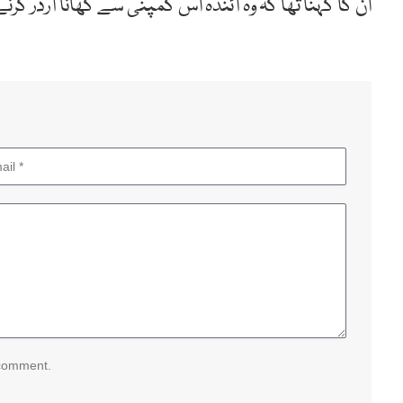
ان کا کہنا تھا کہ وہ آئندہ اس کمپنی سے کھانا آرڈر کر
 comment.