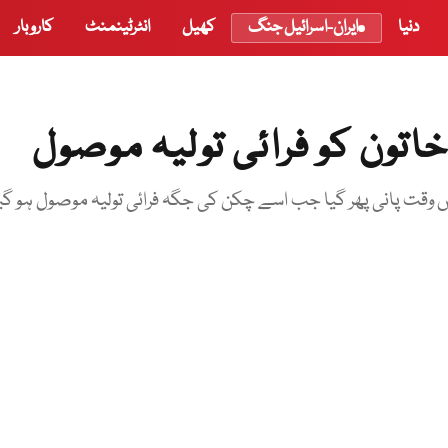
دنیا
ایران-اسرائیل جنگ
کھیل
انٹرٹینمنٹ
کاروبار
خاتون کو فرائی تولیہ موصول
 وقت پانی پھر گیا جب اسے چکن کی جگہ فرائی تولیہ موصول ہو گیا