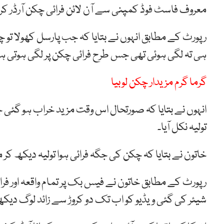
معروف فاسٹ فوڈ کمپنی سے آن لائن فرائی چکن آرڈر کروا
رپورٹ کے مطابق انہوں نے بتایا کہ جب پارسل کھولا تو 
ہی تہ لگی ہوئی تھی جس طرح فرائی چکن پر لگی ہوتی ہ
گرما گرم مزیدار چکن لوبیا
انہوں نے بتایا کہ صورتحال اس وقت مزید خراب ہو گئی
تولیہ نکل آیا۔
خاتون نے بتایا کہ چکن کی جگہ فرائی ہوا تولیہ دیکھ کر 
رپورٹ کے مطابق خاتون نے فیس بک پر تمام واقعہ اور فرائ
شیئر کی گئی ویڈیو کو اب تک دو کروڑ سے زائد لوگ دیک