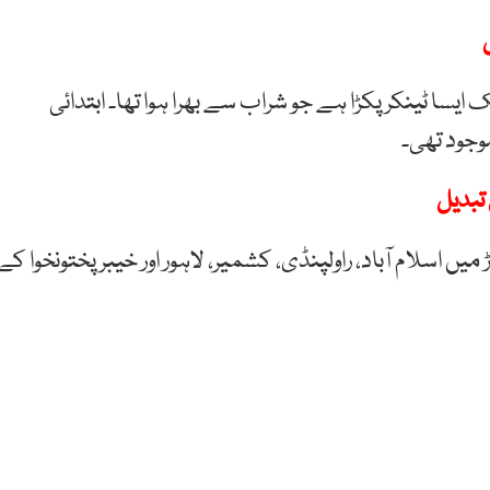
ایسا ٹینکر پکڑا ہے جو شراب سے بھرا ہوا تھا۔ ابتدائی
تبدیل
ں اسلام آباد، راولپنڈی، کشمیر، لاہور اور خیبرپختونخوا کے