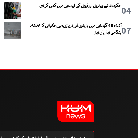
حکومت نے پیٹرول اور ڈیزل کی قیمتوں میں کمی کر دی
04
آئندہ 48 گھنٹوں میں بارشوں اور دریاؤں میں طغیانی کا خدشہ،
07
ہنگامی تیاریاں تیز