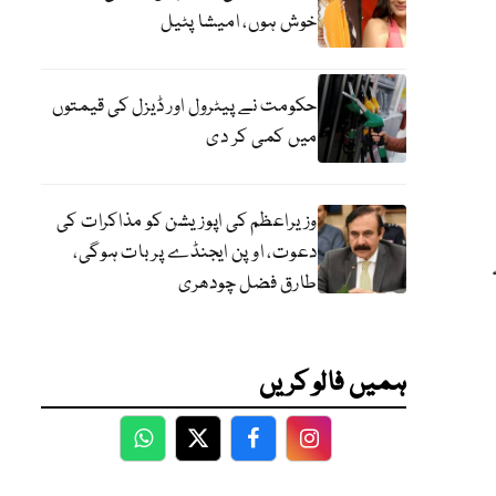
خوش ہوں، امیشا پٹیل
حکومت نے پیٹرول اور ڈیزل کی قیمتوں
میں کمی کر دی
وزیراعظم کی اپوزیشن کو مذاکرات کی
دعوت، اوپن ایجنڈے پر بات ہوگی،
طارق فضل چودھری
ہمیں فالو کریں
WhatsApp
Twitter
Facebook
Facebook