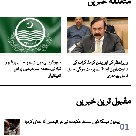
متعلقہ خبریں
بیوروکریسی میں بڑے پیمانے پر تقرر و
وزیراعظم کی اپوزیشن کو مذاکرات کی
تبادلے، متعدد اہم عہدوں پر نئی
دعوت، اوپن ایجنڈے پر بات ہوگی، طارق
تعیناتیاں
فضل چودھری
مقبول ترین خبریں
پیٹرول مہنگا، ڈیزل سستا، حکومت نے نئی قیمتوں کا اعلان کر دیا
01