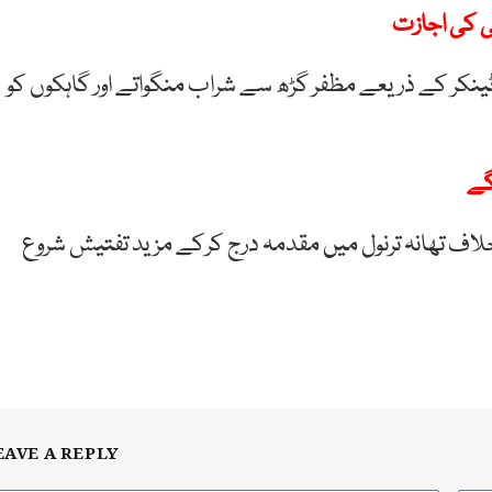
ی کی اجازت
ٹینکر کے ذریعے مظفر گڑھ سے شراب منگواتے اور گاہکوں کو
گے
تار کیے جانے والے 8 ملزمان کے خلاف تھانہ ترنول میں مقدمہ درج کرکے مزید تفتیش شروع
EAVE A REPLY