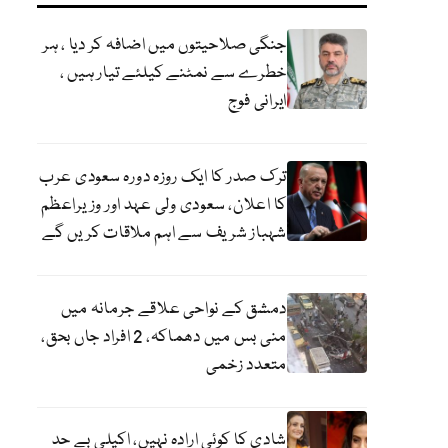
جنگی صلاحیتوں میں اضافہ کر دیا ، ہر
خطرے سے نمٹنے کیلئے تیار ہیں ،
ایرانی فوج
ترک صدر کا ایک روزہ دورہ سعودی عرب
کا اعلان، سعودی ولی عہد اور وزیراعظم
شہباز شریف سے اہم ملاقات کریں گے
دمشق کے نواحی علاقے جرمانہ میں
منی بس میں دھماکہ، 2 افراد جاں بحق،
متعدد زخمی
شادی کا کوئی ارادہ نہیں، اکیلی بے حد