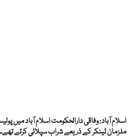
اسلام آباد: وفاقی دارالحکومت اسلام آباد میں پو
ملزمان ٹینکر کے ذریعے شراب سپلائی کرتے تھے۔