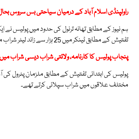
راولپنڈی اسلام آباد کے درمیان سیاحتی بس سروس بحال
ہم نیوز کے مطابق تھانہ ترنول کی حدود میں پولیس نے ایک 
تفتیش کے مطابق ٹینکر میں 25 ہزار سے زائد لیٹر شراب موجود تھی۔
پنجاب پولیس کا کارنامہ، ولائتی شراب دیسی شراب میں 
پولیس کی ابتدائی تفتیش کے مطابق ملزمان پٹرول کی آڑ می
مختلف علاقوں میں شراب سپلائی کرتے تھے۔