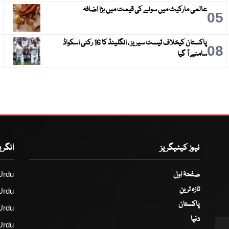
عالمی مارکیٹ میں سونے کی قیمت میں بڑا اضافہ
6
05
پاکستان کیخلاف ٹیسٹ سیریز ، انگلینڈ کا 16 رکنی اسکواڈ
9
08
سامنے آ گیا
نیوز کیٹیگریز
انگر
صفحۂ اول
Urdu
تازہ ترین
Urdu
پاکستان
Urdu
دنیا
Urdu