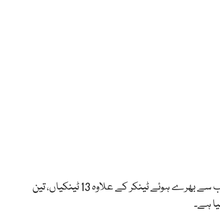
ہم نیوز کے پولیس کے ذمہ دار ذرائع سے بتایا ہے کہ شراب سے بھرے ہوئے ٹینکر کے علاوہ 13 ٹینکیاں، تین
یا ہے۔