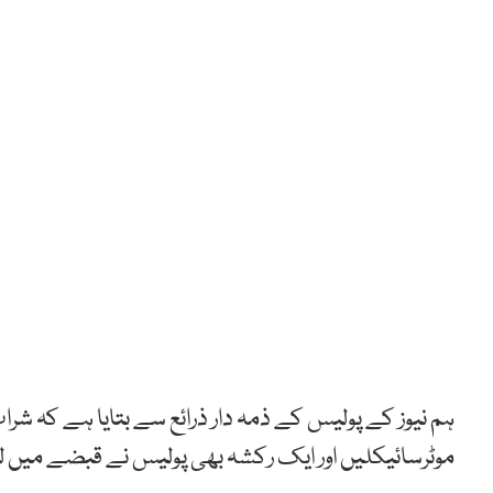
موٹرسائیکلیں اور ایک رکشہ بھی پولیس نے قبضے میں ل