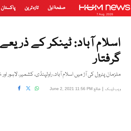
صفحۂ اول
تازہ ترین
پاکستان
7 Aug, 2026
اسلام آباد: ٹینکر کے ذریع
گرفتار
ملزمان پٹرول کی آڑ میں اسلام آباد، راولپنڈی، کشمیر، لاہور 
|
شائع
June 2, 2021 11:56 PM
ویب ڈیسک