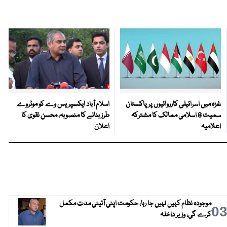
غزہ میں اسرائیلی کارروائیوں پر پاکستان
اسلام آباد ایکسپریس وے کو موٹروے
سمیت 8 اسلامی ممالک کا مشترکہ
طرز بنانے کا منصوبہ، محسن نقوی کا
اعلامیہ
اعلان
موجودہ نظام کہیں نہیں جا رہا، حکومت اپنی آئینی مدت مکمل
0
کرے گی، وزیر داخلہ