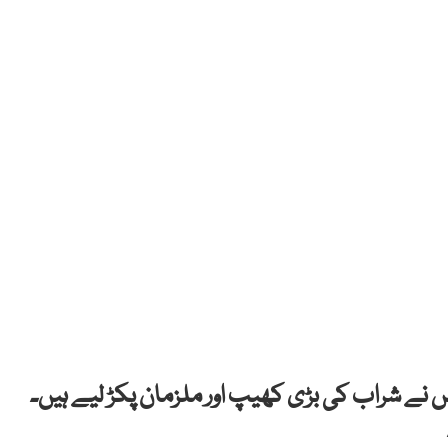
لیس نے شراب کی بڑی کھیپ اور ملزمان پکڑ لیے ہیں۔