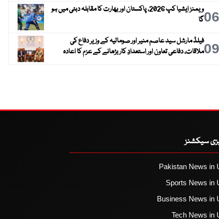
ویمنز ایشیا کپ 2026، پاکستان اور بھارت کا مقابلہ دبئی میں ہو
0
گا
فیلڈ مارشل سید عاصم منیر اور صومالیہ کے وزیر دفاع کی
0
ملاقات، دفاعی تعاون اور استعدادِ کار بڑھانے کے عزم کا اعادہ
یزی سیکشنز
Pakistan News in 
Sports News in 
Business News in 
Tech News in 