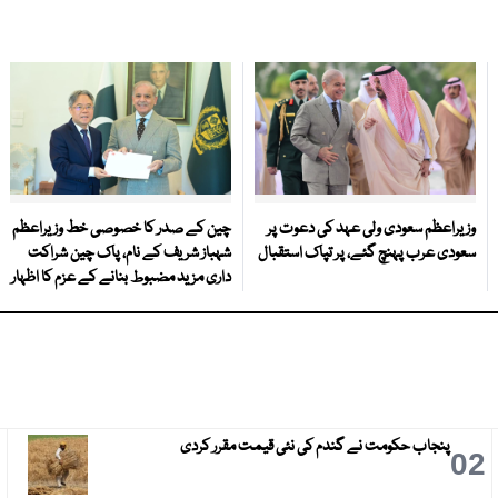
وزیراعظم سعودی ولی عہد کی دعوت پر
چین کے صدر کا خصوصی خط وزیراعظم
سعودی عرب پہنچ گئے، پر تپاک استقبال
شہباز شریف کے نام، پاک چین شراکت
داری مزید مضبوط بنانے کے عزم کا اظہار
پنجاب حکومت نے گندم کی نئی قیمت مقرر کردی
3
02