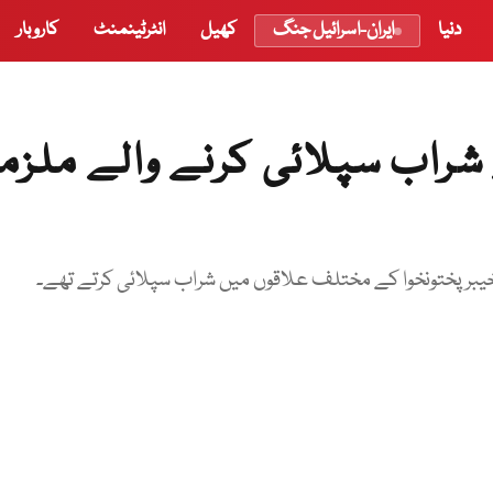
دنیا
ایران-اسرائیل جنگ
کھیل
انٹرٹینمنٹ
کاروبار
ے شراب سپلائی کرنے والے ملزم
اور خیبرپختونخوا کے مختلف علاقوں میں شراب سپلائی کرتے تھے۔