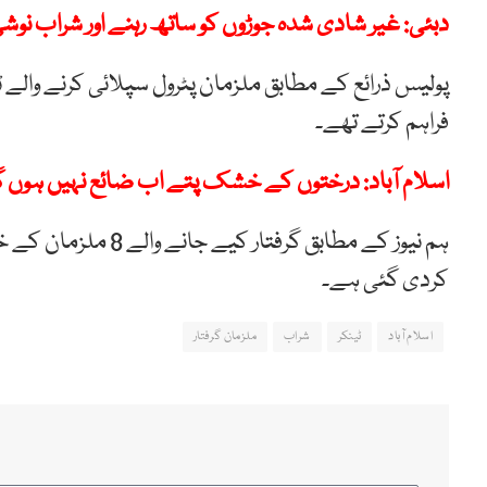
دبئی: غیر شادی شدہ جوڑوں کو ساتھ رہنے اور شراب نوش
پولیس ذرائع کے مطابق ملزمان پٹرول سپلائی کرنے والے 
فراہم کرتے تھے۔
اسلام آباد: درختوں کے خشک پتے اب ضائع نہیں ہوں 
ہم نیوز کے مطابق گرف
کردی گئی ہے۔
اسلام آباد
ٹینکر
شراب
ملزمان گرفتار