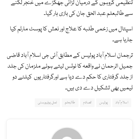
تنظیمی گروہوں کے درمیان لڑائی جھگڑے میں خنجر لگنے
سے طالبعلم عبد الحق جان کی بازی ہار گیا۔
اسپتال میں زخمی طلبہ کا علاج اور نعش کا پوسٹ مارٹم کیا
جارہا ہے۔
ترجمان اسلام آباد پولیس کے مطابق آئی جی اسلام آباد قاضی
جمیل الرحمان نے واقعہ کا نوٹس لیتے ہوئے ملزمان کی جلد
از جلد گرفتاری کا حکم دے دیا ہے اورگرفتاریوں کیلئے دو
ٹیمیں بھی تشکیل دے دی ہیں۔
اسلام آباد
پولیس
تصادم
طالبعلم
نمل یونیورسٹی