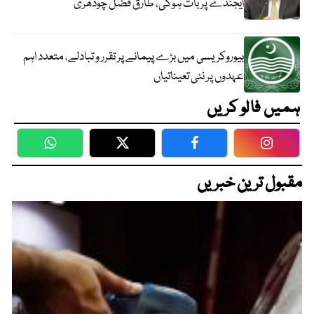
ایجنڈے پر بات ہوگی، طارق فضل چودھری
بیوروکریسی میں بڑے پیمانے پر تقرر و تبادلے، متعدد اہم
عہدوں پر نئی تعیناتیاں
ہمیں فالو کریں
WhatsApp
Twitter
Facebook
Faceboo
مقبول ترین خبریں