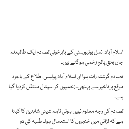
اسلام آباد: نمل یونیورسٹی کے باہرخونی تصادم ایک طالبعلم
جاں بحق پانچ زخمی ہوگئے ہیں۔
تصادم گزشتہ رات ہوا اور اسلام آباد پولیس اطلاع کے باجود
موقع پر تاخیر سے پہنچی۔ زخمیوں کو اسپتال منتقل کردیا گیا
ہے۔
تصادم کی وجہ معلوم نہیں ہوئی تاہم عینی شاہدین کا کہنا
ہے کہ لڑائی میں خنجروں کا استعمال ہوا۔ طلبہ کی دو