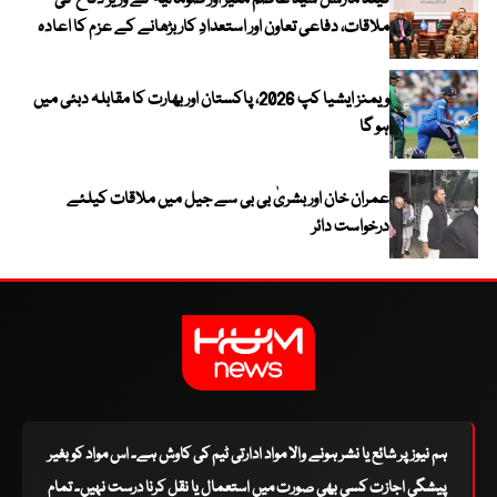
فیلڈ مارشل سید عاصم منیر اور صومالیہ کے وزیر دفاع کی
ملاقات، دفاعی تعاون اور استعدادِ کار بڑھانے کے عزم کا اعادہ
ویمنز ایشیا کپ 2026، پاکستان اور بھارت کا مقابلہ دبئی میں
ہو گا
عمران خان اور بشریٰ بی بی سے جیل میں ملاقات کیلئے
درخواست دائر
ہم نیوز پر شائع یا نشر ہونے والا مواد ادارتی ٹیم کی کاوش ہے۔ اس مواد کو بغیر
پیشگی اجازت کسی بھی صورت میں استعمال یا نقل کرنا درست نہیں۔ تمام