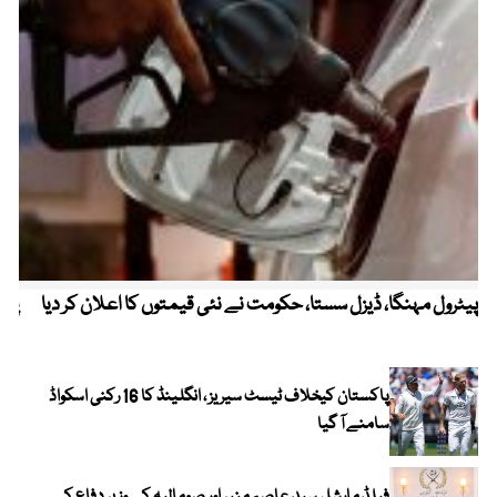
پیٹرول مہنگا، ڈیزل سستا، حکومت نے نئی قیمتوں کا اعلان کر دیا
پنج
پاکستان کیخلاف ٹیسٹ سیریز ، انگلینڈ کا 16 رکنی اسکواڈ
سامنے آ گیا