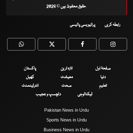
حقوق محفوظ ہیں © 2026
رابطہ کریں
پرائیویسی پالیسی
WhatsApp
Twitter
Facebook
Faceboo
صفحۂ اول
تازہ ترین
پاکستان
دنیا
معیشت
کھیل
تعلیم
صحت
انٹرٹینمنٹ
ٹیکنالوجی
دلچسپ و عجیب
Pakistan News in Urdu
Sports News in Urdu
Business News in Urdu