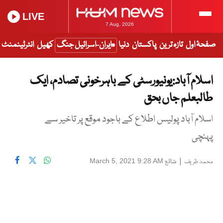
LIVE
7 Aug, 2026
صفحۂ اول
تازہ ترین
پاکستان
دنیا
ایران-اسرائیل جنگ
کھیل
انٹرٹینمنٹ
اسلام آباد:یونیورسٹی کے باہرخونی تصادم، ایک
طالبعلم جاں بحق
اسلام آباد پولیس اطلاع کے باجود موقع پر تاخیر سے
پہنچی
|
شائع
March 5, 2021 9:28 AM
محمد ظریف