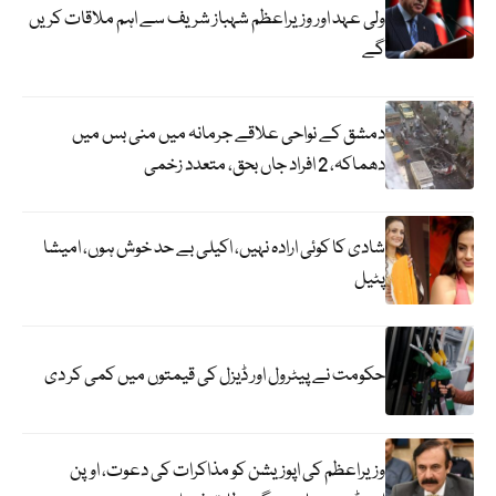
ولی عہد اور وزیراعظم شہباز شریف سے اہم ملاقات کریں
گے
دمشق کے نواحی علاقے جرمانہ میں منی بس میں
دھماکہ، 2 افراد جاں بحق، متعدد زخمی
شادی کا کوئی ارادہ نہیں، اکیلی بے حد خوش ہوں، امیشا
پٹیل
حکومت نے پیٹرول اور ڈیزل کی قیمتوں میں کمی کر دی
وزیراعظم کی اپوزیشن کو مذاکرات کی دعوت، اوپن