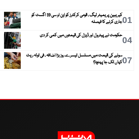
کیریبین پریمیئر لیگ ، قومی کرکٹرز کو این او سی 19 اگست کو
01
جاری کرنے کا فیصلہ
حکومت نے پیٹرول اور ڈیزل کی قیمتوں میں کمی کر دی
04
سونے کی قیمت میں مسلسل تیسرے روز بڑا اضافہ ، فی تولہ ریٹ
07
کہاں تک جا پہنچا؟