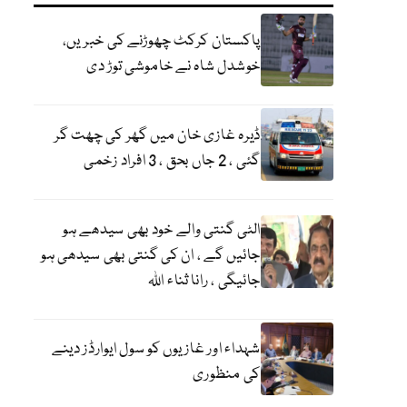
پاکستان کرکٹ چھوڑنے کی خبریں،
خوشدل شاہ نے خاموشی توڑ دی
ڈیرہ غازی خان میں گھر کی چھت گر
گئی ، 2 جاں بحق ، 3 افراد زخمی
الٹی گنتی والے خود بھی سیدھے ہو
جائیں گے ، ان کی گنتی بھی سیدھی ہو
جائیگی ، رانا ثناء اللہ
شہداء اور غازیوں کو سول ایوارڈز دینے
کی منظوری