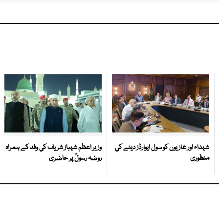
شہداء اور غازیوں کو سول ایوارڈز دینے کی
وزیر اعظم شہباز شریف کی وفد کے ہمراہ
منظوری
روضہ رسولؐ پر حاضری