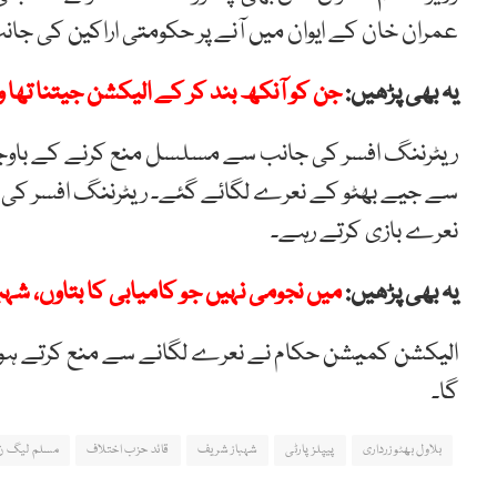
عمران خان کے ایوان میں آنے پر حکومتی اراکین کی ج
یہ بھی پڑھیں:
جن کو آنکھ بند کر کے الیکشن جیتنا تھا وہ
ریٹرننگ افسر کی جانب سے مسلسل منع کرنے کے باوجود 
سے جیے بھٹو کے نعرے لگائے گئے۔ ریٹرننگ افسر کی 
نعرے بازی کرتے رہے۔
یہ بھی پڑھیں:
میں نجومی نہیں جو کامیابی کا بتاوں، شہ
الیکشن کمیشن حکام نے نعرے لگانے سے منع کرتے ہوئے 
گا۔
بلاول بھٹو زرداری
پیپلز پارٹی
شہباز شریف
قائد حزب اختلاف
مسلم لیگ ن