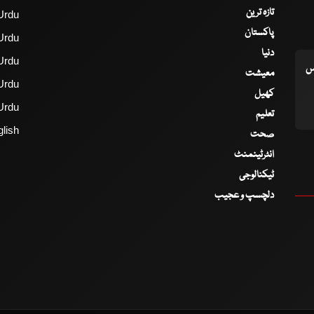
تازہ ترین
Urdu
پاکستان
Urdu
دنیا
Urdu
اس
معیشت
Urdu
کھیل
Urdu
تعلیم
lish
صحت
انٹرٹینمنٹ
ٹیکنالوجی
دلچسپ و عجیب