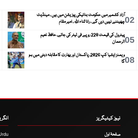
آزاد کشمیر میں حکومت بنانیکی پوزیشن میں ہیں ، مینڈیٹ
3
02
چھیننے نہیں دیں گے ، رانا ثناء اللہ ، امیر مقام
پیٹرول کی قیمت 228 روپے فی لیٹر کی جائے، حافظ نعیم
6
05
الرحمان
ویمنز ایشیا کپ 2026، پاکستان اور بھارت کا مقابلہ دبئی میں ہو
9
08
گا
نیوز کیٹیگریز
انگر
صفحۂ اول
Urdu