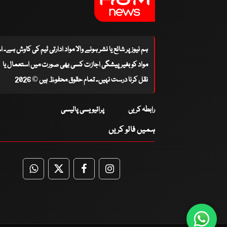
ہم نیوز پر شائع یا نشر ہونے والا مواد ادارتی ٹیم کی کاوش ہے۔ 
مواد کو بغیر پیشگی اجازت کسی بھی صورت میں استعمال یا
نقل کرنا درست نہیں۔ تمام حقوق محفوظ ہیں © 2026
رابطہ کریں
پرائیویسی پالیسی
ہمیں فالو کریں
WhatsApp
Twitter
Facebook
Facebook