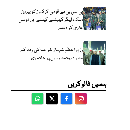
پی سی بی نے قومی کرکٹرز کو بیرون
ملک لیگز کھیلنے کیلئے این او سی
جاری کر دیئے
وزیر اعظم شہباز شریف کی وفد کے
ہمراہ روضہ رسولؐ پر حاضری
ہمیں فالو کریں
WhatsApp
Twitter
Facebook
Facebook