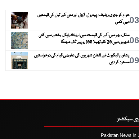
عوام کو جزوی ریلیف، پیٹرول، ڈیزل اور مٹی کے تیل کی قیمتوں
0
میں کمی
ملک بھر میں آٹے کی قیمت میں اضافہ، ایک ہفتے میں کئی
0
شہروں میں 20 کلو تھیلا 100 روپے تک مہنگا
پشاور ہائیکورٹ نے افغان شہریوں کی عارضی قیام کی درخواستیں
0
مسترد کر دیں
یزی سیکشنز
Pakistan News in 