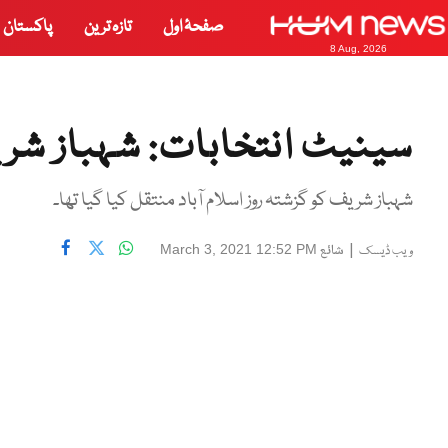
صفحۂ اول
تازہ ترین
پاکستان
8 Aug, 2026
سینیٹ انتخابات: شہباز شری
شہباز شریف کو گزشتہ روز اسلام آباد منتقل کیا گیا تھا۔
|
شائع
March 3, 2021 12:52 PM
ویب ڈیسک