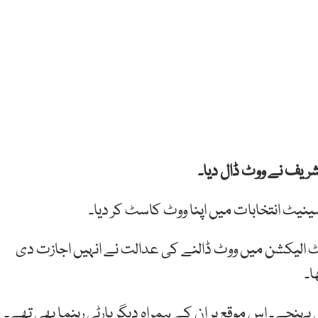
شریف نے ووٹ ڈال دیا۔
یٹ انتخابات میں اپنا ووٹ کاسٹ کر دیا۔
 الیکشن میں ووٹ ڈالنے کی عدالت نے انہیں اجازت دی
ا۔
ہنچے۔ اس موقع پر ان کے ہمراہ دیگر پارٹی رہنما بھی تھے۔