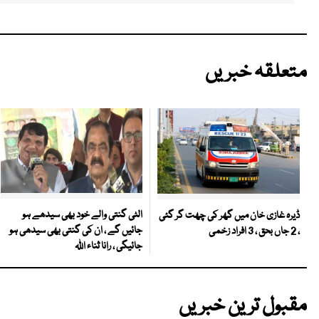
متعلقہ خبریں
الٹی گنتی والے خود بھی سیدھے ہو
ڈیرہ غازی خان میں گھر کی چھت گر گئی
جائیں گے ، ان کی گنتی بھی سیدھی ہو
، 2 جاں بحق ، 3 افراد زخمی
جائیگی ، رانا ثناء اللہ
مقبول ترین خبریں