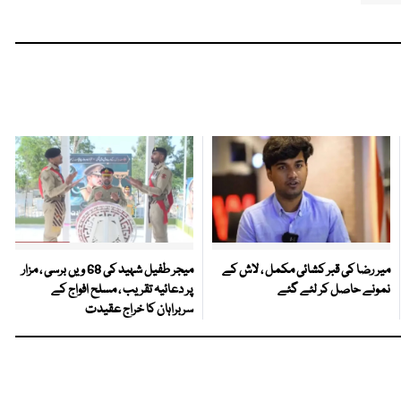
میر رضا کی قبر کشائی مکمل ، لاش کے
میجر طفیل شہید کی 68 ویں برسی ، مزار
نمونے حاصل کر لئے گئے
پر دعائیہ تقریب ، مسلح افواج کے
سربراہان کا خراج عقیدت