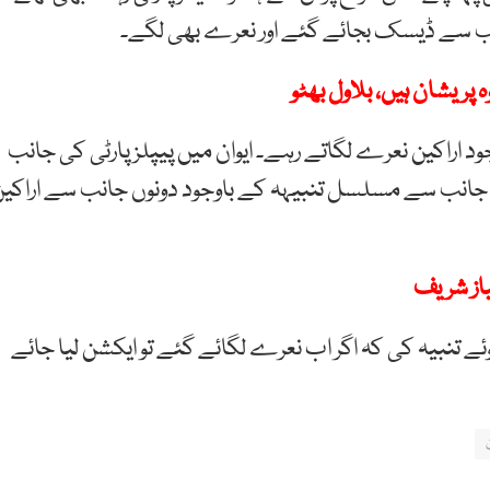
انب سے ڈیسک بجائے گئے اور نعرے بھی لگے۔
 پریشان ہیں، بلاول بھٹو
اراکین نعرے لگاتے رہے۔ ایوان میں پیپلز پارٹی کی جانب
جانب سے مسلسل تنبیہہ کے باوجود دونوں جانب سے اراکی
باز شریف
تنبیہ کی کہ اگر اب نعرے لگائے گئے تو ایکشن لیا جائے