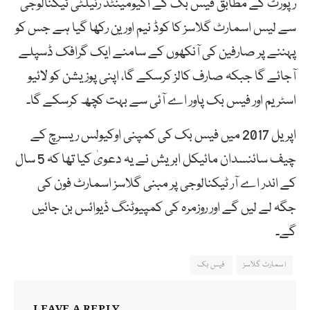
رپورٹ کے مطابق فیس بک کے اگیومینٹڈ رئیلٹی ٹیکنالوجی
سے لیس اسمارٹ گلاسز کا کوڈ نیم اورین رکھا گیا ہے جس کو
پہننے پر صارفین کی آنکھوں کے سامنے ایک گرافک ڈسپلے
آجائے گا جبکہ صارف کالز کرسکے گا، اپنی پوزیشن کو لائیو
اسٹریم اور فیس بک پاور اے آئی سے بہت کچھ کرسکے گا۔
اپریل 2017 میں فیس بک کی کمپنی اوکیولس ریسرچ کے
چیف سائنسدان مائیکل ابریش نے یہ دعویٰ کیا تھا کہ 5 سال
کے اندر اے آر ٹیکنالوجی پر مبنی گلاسز اسمارٹ فون کی
جگہ لے لیں گے اور روزمرہ کی کمپیوٹنگ ڈیوائس بن جائیں
گے۔
اسمارٹ گلاسز
فیس بک
LEAVE A REPLY