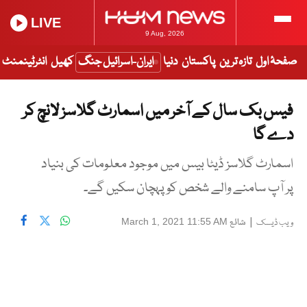
LIVE
9 Aug, 2026
صفحۂ اول
تازہ ترین
پاکستان
دنیا
ایران-اسرائیل جنگ
کھیل
انٹرٹینمنٹ
فیس بک سال کے آخر میں اسمارٹ گلاسز لانچ کر
دے گا
اسمارٹ گلاسز ڈیٹا بیس میں موجود معلومات کی بنیاد
پر آپ سامنے والے شخص کو پہچان سکیں گے۔
|
شائع
March 1, 2021 11:55 AM
ویب ڈیسک