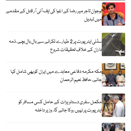
نوجوان تاجر میر رضا کے اغوا کی ایف آئی آر قتل کے مقدمے
میں تبدیل
سڈنی ایئرپورٹ پر 2 طیارے ٹکرانے سے بال بال بچے، ذمہ
داران کے خلاف تحقیقات شروع
مکہ مکرمہ دفاعی معاہدے میں ایران کو بھی شامل کیا
جائے، حافظ نعیم الرحمان
مکمل سفری دستاویزات کے حامل کسی مسافر کو
ایئرپورٹ پر نہیں روکا جائے گا، وزیر داخلہ