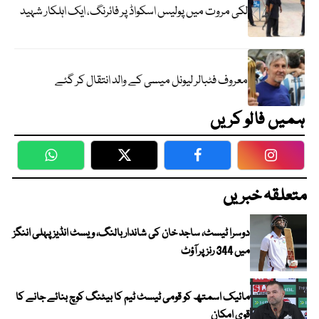
لکی مروت میں پولیس اسکواڈ پر فائرنگ، ایک اہلکار شہید
معروف فٹبالر لیونل میسی کے والد انتقال کر گئے
ہمیں فالو کریں
WhatsApp
Twitter
Facebook
Faceboo
متعلقہ خبریں
دوسرا ٹیسٹ، ساجد خان کی شاندار بالنگ، ویسٹ انڈیز پہلی اننگز
میں 344 رنز پر آؤٹ
مائیک اسمتھ کو قومی ٹیسٹ ٹیم کا بیٹنگ کوچ بنائے جانے کا
قوی امکان