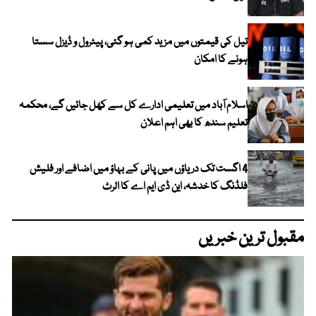
تیل کی قیمتوں میں مزید کمی ہو گئی، پیٹرول و ڈیزل سستا
ہونے کا امکان
اسلام آباد میں تعلیمی ادارے کل سے کھل جائیں گے، محکمہ
تعلیم سندھ کا بھی اہم اعلان
4 اگست تک دریاؤں میں پانی کے بہاؤ میں اضافے اور فلیش
فلڈنگ کا خدشہ، این ڈی ایم اے کا الرٹ
مقبول ترین خبریں