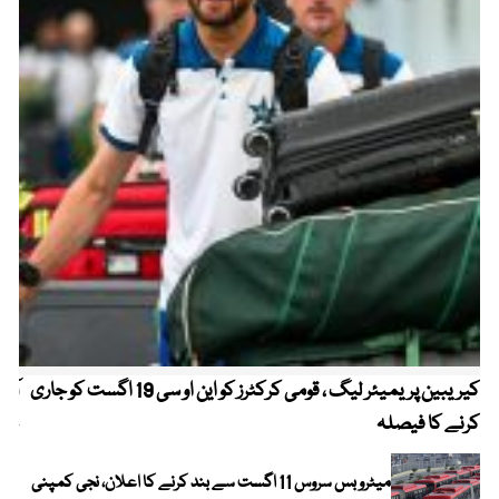
کیریبین پریمیئر لیگ ، قومی کرکٹرز کو این او سی 19 اگست کو جاری
آز
کرنے کا فیصلہ
چھی
میٹرو بس سروس 11 اگست سے بند کرنے کا اعلان، نجی کمپنی