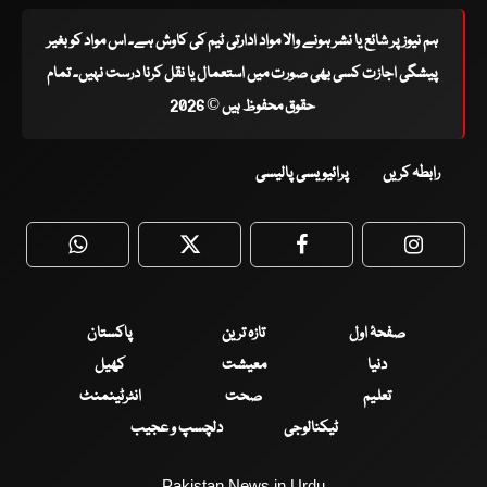
ہم نیوز پر شائع یا نشر ہونے والا مواد ادارتی ٹیم کی کاوش ہے۔ اس مواد کو بغیر
پیشگی اجازت کسی بھی صورت میں استعمال یا نقل کرنا درست نہیں۔ تمام
حقوق محفوظ ہیں © 2026
رابطہ کریں
پرائیویسی پالیسی
WhatsApp
Twitter
Facebook
Faceboo
صفحۂ اول
تازہ ترین
پاکستان
دنیا
معیشت
کھیل
تعلیم
صحت
انٹرٹینمنٹ
ٹیکنالوجی
دلچسپ و عجیب
Pakistan News in Urdu