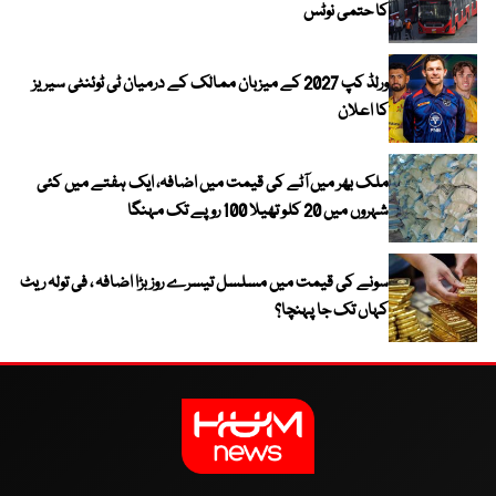
کا حتمی نوٹس
ورلڈ کپ 2027 کے میزبان ممالک کے درمیان ٹی ٹوئنٹی سیریز
کا اعلان
ملک بھر میں آٹے کی قیمت میں اضافہ، ایک ہفتے میں کئی
شہروں میں 20 کلو تھیلا 100 روپے تک مہنگا
سونے کی قیمت میں مسلسل تیسرے روز بڑا اضافہ ، فی تولہ ریٹ
کہاں تک جا پہنچا؟