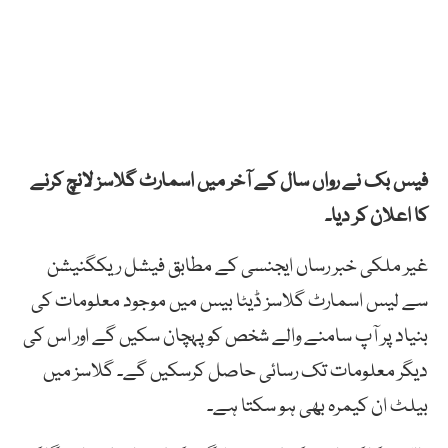
فیس بک نے رواں سال کے آخر میں اسمارٹ گلاسز لانچ کرنے
کا اعلان کر دیا۔
غیر ملکی خبر رساں ایجنسی کے مطابق فیشل ریکگنیشن
سے لیس اسمارٹ گلاسز ڈیٹا بیس میں موجود معلومات کی
بنیاد پر آپ سامنے والے شخص کو پہچان سکیں گے اور اس کی
دیگر معلومات تک رسائی حاصل کرسکیں گے۔ گلاسز میں
بیلٹ ان کیمرہ بھی ہو سکتا ہے۔