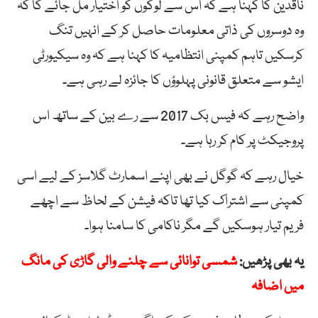
ناقدین کا کہنا ہے کہ اس سے لوگوں کو اختیار مل جائے گا کہ
وہ دوسروں کی ذاتی معلومات حاصل کر کے انہیں تنگ
کرسکیں تاہم کمپنی انتظامیہ کا کہنا ہے کہ وہ سیکیورٹی
ایشو سے متعلق قانونی پہلوؤں کا جائزہ لے رہی ہے۔
واضح رہے کہ فیس بک 2017 سے رے بین کے ساتھ اس
پروجیکٹ پر کام کر رہا ہے۔
خیال رہے کہ گوگل نے بھی اپنے اسمارٹ گلاسز کے لیے اسی
کمپنی سے اشتراک کیا تھا تاکہ فیشن کے لحاظ سے اچھے
فریم تیار ہوسکیں گے مگر ناکامی کا سامنا ہوا۔
یہ بھی پڑھیں:
شمسی توانائی سے چلنے والی گاڑی کی مانگ
میں اضافہ