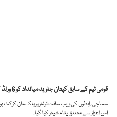
قومی ٹیم کے سابق کپتان جاوید میانداد کو 6 ورلڈ کپ کھیلنے کا منفرد اعزاز آج کے دن حاصل ہوا تھا۔
اس اعزاز سے متعلق یغام شیئر کیا گیا۔