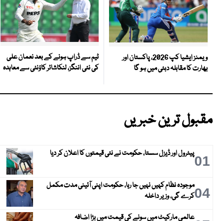
ٹیم سے ڈراپ ہونے کے بعد نعمان علی
ویمنز ایشیا کپ 2026، پاکستان اور
کی نئی اننگز، لنکاشائر کاؤنٹی سے معاہدہ
بھارت کا مقابلہ دبئی میں ہو گا
مقبول ترین خبریں
پیٹرول اور ڈیزل سستا، حکومت نے نئی قیمتوں کا اعلان کر دیا
01
موجودہ نظام کہیں نہیں جا رہا، حکومت اپنی آئینی مدت مکمل
04
کرے گی، وزیر داخلہ
عالمی مارکیٹ میں سونے کی قیمت میں بڑا اضافہ