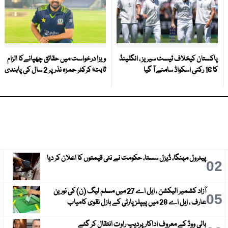
پاکستان کیخلاف ٹیسٹ سیریز ، انگلینڈ
ویزا درخواست میں حقائق چھپانےکا الزام
کا 16 رکنی اسکواڈ سامنے آ گیا
ثابت؛ کرکٹر حمزہ نذر پر 2 سال کی پابندی
پیٹرول مہنگا، ڈیزل سستا، حکومت نے نئی قیمتوں کا اعلان کر دیا
3
02
آزاد کشمیر الیکشن ، ایل اے 27 میں مسلم لیگ (ن) کی نورین
6
05
عارف ، ایل اے 28 میں پیپلز پارٹی کے بازل نقوی کامیاب
بالی ووڈ کے معروف اداکار پردیپ راوت انتقال کر گئے