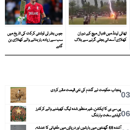
تھائی لینڈ میں فٹبال میچ کے دوران
جوس بٹلر ٹی ٹوئنٹی کرکٹ کی تاریخ میں
کھلاڑی آسمانی بجلی گرنے سے ہلاک
سب سے زیادہ رنز بنانے والے کھلاڑی بن
گئے
پنجاب حکومت نے گندم کی نئی قیمت مقرر کردی
0
پی سی بی کا ایکشن، غیر منظور شدہ لیگ کھیلنے والے کرکٹرز
0
کیلئے سخت وارننگ
آئندہ 48 گھنٹوں میں بارشوں اور دریاؤں میں طغیانی کا خدشہ،