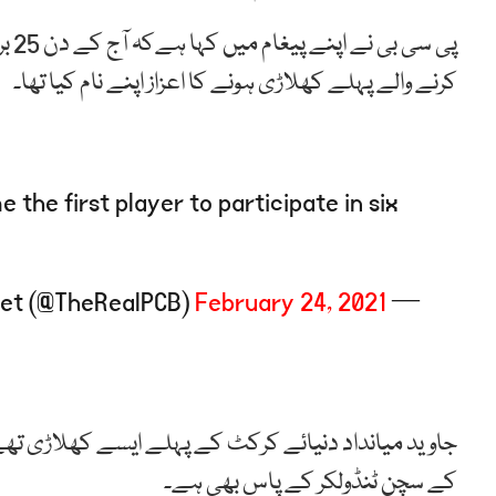
کرنے والے پہلے کھلاڑی ہونے کا اعزاز اپنے نام کیا تھا۔
the first player to participate in six
February 24, 2021
— Pakistan Cricket (@TheRealPCB)
جاوید میانداد دنیائے کرکٹ کے پہلے ایسے کھلاڑی تھے جنہ
کے سچن ٹنڈولکر کے پاس بھی ہے۔