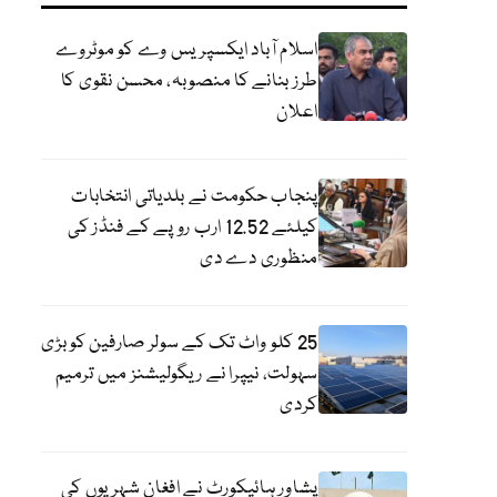
اسلام آباد ایکسپریس وے کو موٹروے
طرز بنانے کا منصوبہ، محسن نقوی کا
اعلان
پنجاب حکومت نے بلدیاتی انتخابات
کیلئے 12.52 ارب روپے کے فنڈز کی
منظوری دے دی
25 کلو واٹ تک کے سولر صارفین کو بڑی
سہولت، نیپرا نے ریگولیشنز میں ترمیم
کردی
پشاور ہائیکورٹ نے افغان شہریوں کی