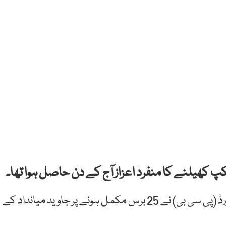
سماجی رابطوں کی ویب سائٹ ٹوئٹر پر پاکستان کرکٹ بورڈ (پی سی بی) نے 25 برس مکمل ہونے پر جاوید میانداد کے