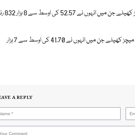
سابق کپتان نے پاکستان کی جانب سے 124 ٹیسٹ میچز کھیلے جن میں انہوں نے 52.57 
اس کے علاوہ ون ڈے میچز میں جاوید میانداد نے 233 میچز کھیلے جن میں انہوں نے 41.70 کی اوسط سے 7 ہزار
EAVE A REPLY