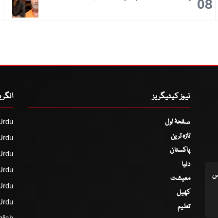
9
08
نیوز کیٹیگریز
انگر
صفحۂ اول
Urdu
تازہ ترین
Urdu
پاکستان
Urdu
دنیا
Urdu
اس
معیشت
Urdu
کھیل
Urdu
تعلیم
lish