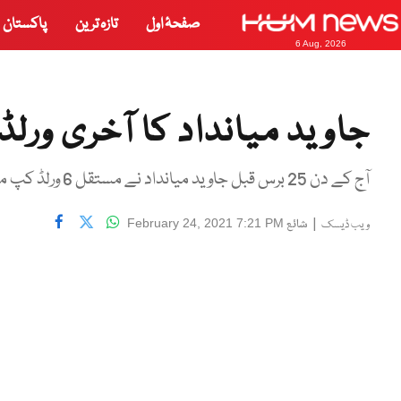
صفحۂ اول
تازہ ترین
پاکستان
6 Aug, 2026
جاوید میانداد کا آخری ورلڈ
آج کے دن 25 برس قبل جاوید میانداد نے مستقل 6 ورلڈ کپ میں شرکت کرنے والے پہلے کھلاڑی ہونے کا اعزاز اپنے نام کیا تھا۔
|
شائع
February 24, 2021 7:21 PM
ویب ڈیسک