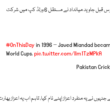
پی سی بی نے اپنے پیغام میں کہا ہےکہ آج کے دن 25 برس قبل جاوید میانداد نے مستقل 6 ورلڈ کپ میں شرکت
#OnThisDay
in 1996 – Javed Miandad became 
World Cups.
pic.twitter.com/Ilm1TzMPkA
وں نے یہ منفرد اعزاز اپنے نام کیا، تاہم اب یہ اعزاز بھارت