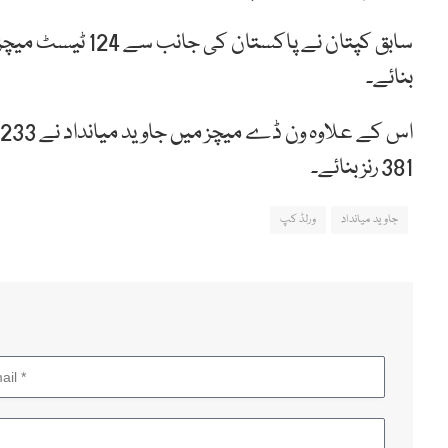
بنائے۔
381 رنز بنائے۔
جاوید میانداد
ورلڈ کپ