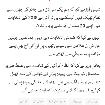
شبلی فراز نے کہا کہ ہم ایک ہی دن میں جادو کی چھڑی سے
نظام ٹھیک نہیں کرسکتے۔ پی ٹی آئی نے 2018 کے انتخابات
میں اپنے 20 ممبران کو بکنے پر باہر نکالا۔
انہوں نے کہا کہ ضمنی انتخابات میں وہی جماعتیں جیتیں
جن کی ان علاقوں میں سیٹیں تھیں۔ پی ٹی آئی آج بھی اپنے
مؤقف پرمضبوطی سے کھڑی ہے۔
وفاقی وزیر نے کہا کہ نظام کو آئین کے لبادے میں غلط طور پر
استعمال کیا جاتا ہے۔ پیپلز پارٹی نے خزانوں کے منہ کھول
دیئے اور بولیاں لگ رہی ہیں۔ بھٹو کے بعد کی پیپلز پارٹی نے
کہا یوسف رضا گیلانی سینیٹ انتخابات جیتیں گے۔
پی ٹی آئی
پیپلز پارٹی
حلیم عادل شیخ
شبلی فراز
کرپشن