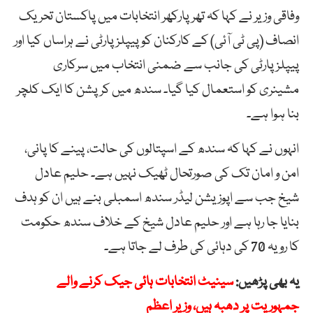
وفاقی وزیر نے کہا کہ تھر پارکھر انتخابات میں پاکستان تحریک
انصاف (پی ٹی آئی) کے کارکنان کو پیپلز پارٹی نے ہراساں کیا اور
پیپلز پارٹی کی جانب سے ضمنی انتخاب میں سرکاری
مشینری کو استعمال کیا گیا۔ سندھ میں کرپشن کا ایک کلچر
بنا ہوا ہے۔
انہوں نے کہا کہ سندھ کے اسپتالوں کی حالت، پینے کا پانی،
امن و امان تک کی صورتحال ٹھیک نہیں ہے۔ حلیم عادل
شیخ جب سے اپوزیشن لیڈر سندھ اسمبلی بنے ہیں ان کو ہدف
بنایا جا رہا ہے اور حلیم عادل شیخ کے خلاف سندھ حکومت
کا رویہ 70 کی دہائی کی طرف لے جاتا ہے۔
یہ بھی پڑھیں:
سینیٹ انتخابات ہائی جیک کرنے والے
جمہوریت پر دھبہ ہیں، وزیر اعظم