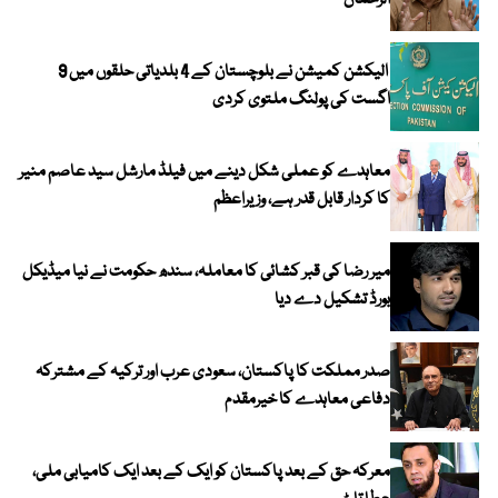
الرحمان
الیکشن کمیشن نے بلوچستان کے 4 بلدیاتی حلقوں میں 9
اگست کی پولنگ ملتوی کردی
معاہدے کو عملی شکل دینے میں فیلڈ مارشل سید عاصم منیر
کا کردار قابل قدر ہے، وزیراعظم
میر رضا کی قبر کشائی کا معاملہ، سندھ حکومت نے نیا میڈیکل
بورڈ تشکیل دے دیا
صدر مملکت کا پاکستان، سعودی عرب اور ترکیہ کے مشترکہ
دفاعی معاہدے کا خیرمقدم
معرکہ حق کے بعد پاکستان کو ایک کے بعد ایک کامیابی ملی،