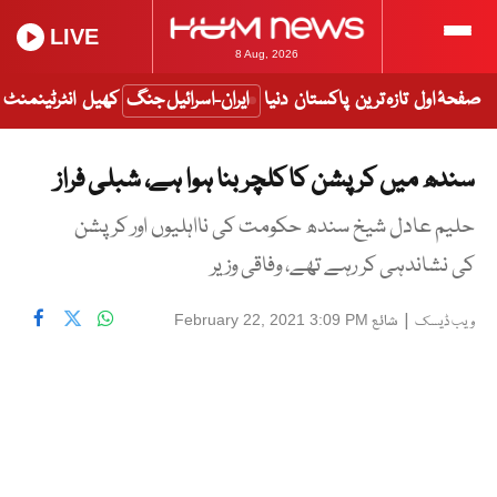
LIVE
8 Aug, 2026
صفحۂ اول
تازہ ترین
پاکستان
دنیا
ایران-اسرائیل جنگ
کھیل
انٹرٹینمنٹ
سندھ میں کرپشن کا کلچر بنا ہوا ہے، شبلی فراز
حلیم عادل شیخ سندھ حکومت کی نااہلیوں اور کرپشن
کی نشاندہی کر رہے تھے، وفاقی وزیر
|
شائع
February 22, 2021 3:09 PM
ویب ڈیسک