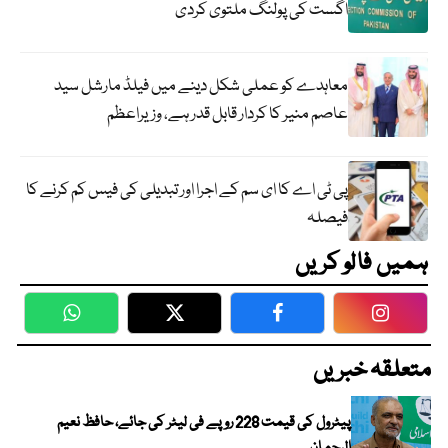
اگست کی پولنگ ملتوی کردی
معاہدے کو عملی شکل دینے میں فیلڈ مارشل سید
عاصم منیر کا کردار قابل قدر ہے، وزیراعظم
پی ٹی اے کا ای سم کے اجرا اور تبدیلی کی فیس کم کرنے کا
فیصلہ
ہمیں فالو کریں
WhatsApp
Twitter
Facebook
Faceboo
متعلقہ خبریں
پیٹرول کی قیمت 228 روپے فی لیٹر کی جائے، حافظ نعیم