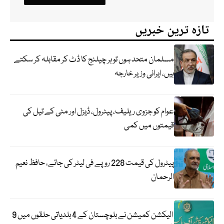
تازہ ترین خبریں
مسلمان متحد ہوں تو ہر چیلنج کا ڈٹ کر مقابلہ کر سکتے
ہیں، ایرانی وزیر خارجہ
عوام کو جزوی ریلیف، پیٹرول، ڈیزل اور مٹی کے تیل کی
قیمتوں میں کمی
پیٹرول کی قیمت 228 روپے فی لیٹر کی جائے، حافظ نعیم
الرحمان
الیکشن کمیشن نے بلوچستان کے 4 بلدیاتی حلقوں میں 9