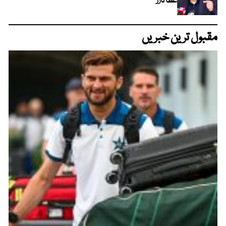
عطا تارڑ
مقبول ترین خبریں