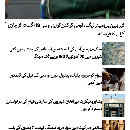
کیریبین پریمیئر لیگ ، قومی کرکٹرز کو این او سی 19 اگست کو جاری
آز
کرنے کا فیصلہ
چھی
ملک بھر میں آٹے کی قیمت میں اضافہ، ایک ہفتے میں کئی
شہروں میں 20 کلو تھیلا 100 روپے تک مہنگا
عوام کو جزوی ریلیف، پیٹرول، ڈیزل اور مٹی کے تیل کی قیمتوں
میں کمی
پشاور ہائیکورٹ نے افغان شہریوں کی عارضی قیام کی درخواستیں
مسترد کر دیں
عالمی مارکیٹ میں سونا مزید مہنگا ، قیمت 7 ہفتوں کی بلند