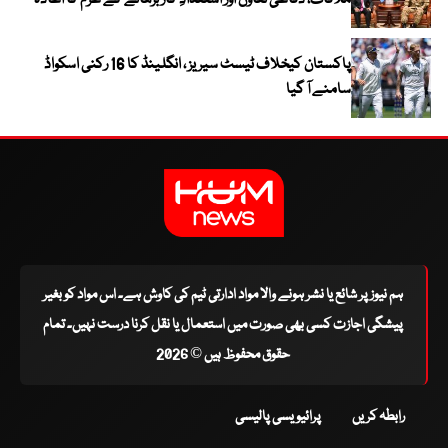
ملاقات، دفاعی تعاون اور استعدادِ کار بڑھانے کے عزم کا اعادہ
پاکستان کیخلاف ٹیسٹ سیریز ، انگلینڈ کا 16 رکنی اسکواڈ
سامنے آ گیا
ہم نیوز پر شائع یا نشر ہونے والا مواد ادارتی ٹیم کی کاوش ہے۔ اس مواد کو بغیر
پیشگی اجازت کسی بھی صورت میں استعمال یا نقل کرنا درست نہیں۔ تمام
حقوق محفوظ ہیں © 2026
رابطہ کریں
پرائیویسی پالیسی