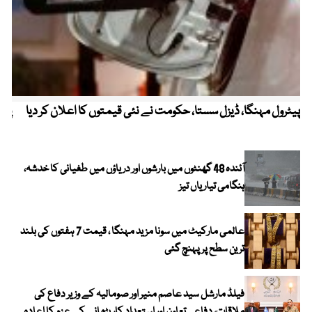
پیٹرول مہنگا، ڈیزل سستا، حکومت نے نئی قیمتوں کا اعلان کر دیا
پنج
آئندہ 48 گھنٹوں میں بارشوں اور دریاؤں میں طغیانی کا خدشہ،
ہنگامی تیاریاں تیز
عالمی مارکیٹ میں سونا مزید مہنگا ، قیمت 7 ہفتوں کی بلند
ترین سطح پر پہنچ گئی
فیلڈ مارشل سید عاصم منیر اور صومالیہ کے وزیر دفاع کی