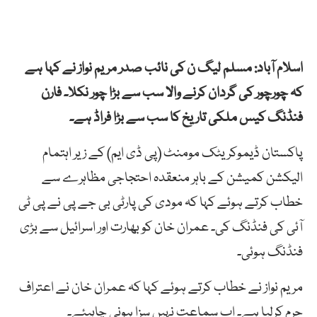
اسلام آباد: مسلم لیگ ن کی نائب صدر مریم
نواز
نے
کہا ہے
کہ
چورچور
کی
گردان
کرنے
والا
سب
سے
بڑا
چور
نکلا۔
فارن
فنڈنگ
کیس
ملکی
تاریخ
کا
سب
سے
بڑا
فراڈ
ہے۔
پاکستان ڈیموکریٹک مومنٹ (پی ڈی ایم) کے زیر اہتمام
الیکشن کمیشن کے باہر منعقدہ احتجاجی مظاہرے سے
خطاب کرتے ہوئے کہا کہ مودی
کی
پارٹی
بی
جے
پی
نے
پی
ٹی
آئی
کی
فنڈنگ
کی۔
عمران
خان
کو
بھارت
اور
اسرائیل
سے
بڑی
فنڈنگ
ہوئی۔
مریم
نواز
نے
خطاب
کرتے
ہوئے
کہا
کہ
عمران
خان
نے
اعتراف
جرم
کرلیا
ہے۔
اب
سماعت
نہیں
سزا
ہونی
چاہیئے۔