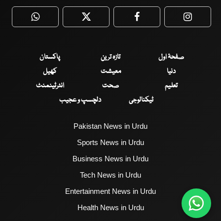
WhatsApp
Twitter
Facebook
Faceboo
صفحۂ اول
تازہ ترین
پاکستان
دنیا
معیشت
کھیل
تعلیم
صحت
انٹرٹینمنٹ
ٹیکنالوجی
دلچسپ و عجیب
Pakistan News in Urdu
Sports News in Urdu
Business News in Urdu
Tech News in Urdu
Entertainment News in Urdu
Health News in Urdu