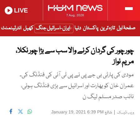
LIVE
7 Aug, 2026
صفحۂ اول
تازہ ترین
پاکستان
دنیا
ایران-اسرائیل جنگ
کھیل
انٹرٹینمنٹ
چور چور کی گردان کرنے والا سب سے بڑا چور نکلا،
مریم نواز
مودی کی پارٹی بی جے پی نے پی ٹی آئی کی فنڈنگ کی۔
عمران خان کو بھارت اور اسرائیل سے بڑی فنڈنگ ہوئی،
نائب صدر مسلم لیگ ن
|
شائع
January 19, 2021 6:39 PM
ویب ڈیسک