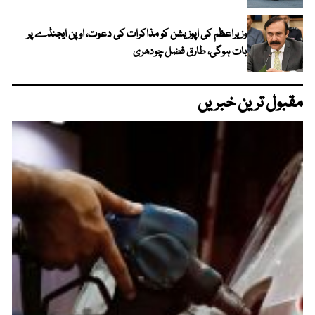
وزیراعظم کی اپوزیشن کو مذاکرات کی دعوت، اوپن ایجنڈے پر
بات ہوگی، طارق فضل چودھری
مقبول ترین خبریں