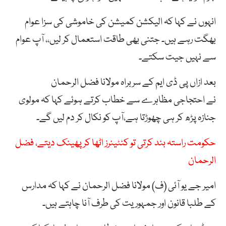
انہوں نے کہا کہ الیکشن
کمیشن
کی
خاموشی
کی
سزا
عوام
بھگت
رہے
ہیں۔
جتنی
بھی
طاقت
استعمال
کر
لیں،،
آپ
عوام
سے
نہیں
جیت
سکتے۔
بعد ازاں پی ڈی ایم کے سربراہ مولانا فضل الرحمان
نے
احتجاجی مظاہرے سے خطاب کرتے ہوئے کہا کہ
مولوی
جنازہ پڑھ کر ہی چھوڑتا ہے،آپ کو نکال کر دم لیں گے۔
حکومت راستہ بند کرتی تو کنٹینرز اٹھا کر پھینک دیتے، فضل
الرحمان
امیر جے یو آئی (ف) مولانا فضل الرحمان نے کہا کہ مدارس
کے طلبا قانون اور جمہوریت کی طرف آنا چاہتے ہیں۔