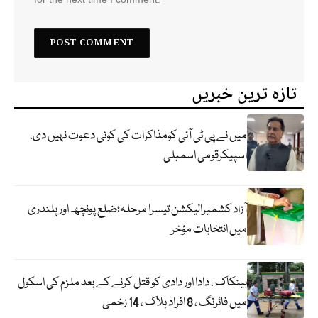
تازہ ترین خبریں
میں نے پی ٹی آئی کومذاکرات کی کوئی دعوت نہیں دی،
اسپیکرقومی اسمبلی
آزاد کشمیرالیکشن تیسرا مرحلہ؛ضلع پونچھ اور پلندری
میں انتخابات مؤخر
بینکاک ، دادا اور دادی کو قتل کرنے کے بعد ملزم کی اسکول
میں فائرنگ ، 8 افراد ہلاک ، 14 زخمی