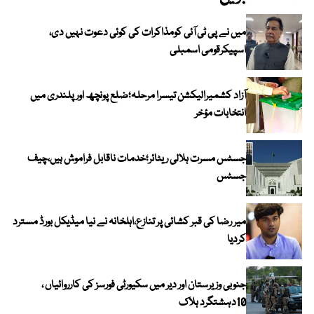
میں نے پی ٹی آئی کومذاکرات کی کوئی دعوت نہیں دی،
اسپیکرقومی اسمبلی
آزاد کشمیرالیکشن تیسرا مرحلہ؛ضلع پونچھ اور پلندری میں
انتخابات مؤخر
جسٹس مسرت ہلالی ریٹائر؛خدمات ناقابل فراموش ہیں،چیف
جسٹس
میر رضا کی قبر کشائی پر تنازع،اہلخانہ نے نیا میڈیکل بورڈ مسترد
کردیا
جنوبی وزیرستان اور دیر میں سکیورٹی فورسز کی کارروائیاں ،
10دہشتگرد ہلاک