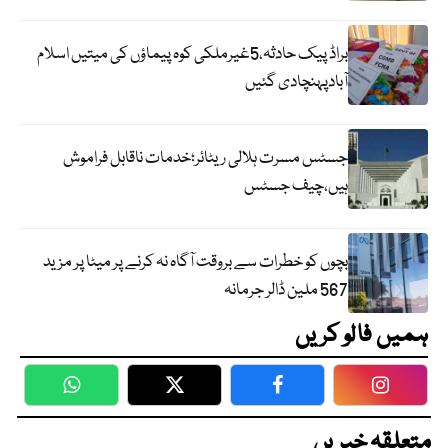
براڈ پیک حادثہ،5غیرملکی کوہ پیماؤں کی میتیں اسلام
آبادپہنچادی گئیں
جسٹس مسرت ہلالی ریٹائر؛خدمات ناقابل فراموش
ہیں،چیف جسٹس
بچوں کو خطرات سے بروقت آگاہ نہ کرنے پر میٹا پر مزید
567 ملین ڈالر جرمانہ
ہمیں فالو کریں
WhatsApp
Twitter
Facebook
Faceboo
متعلقہ خبریں