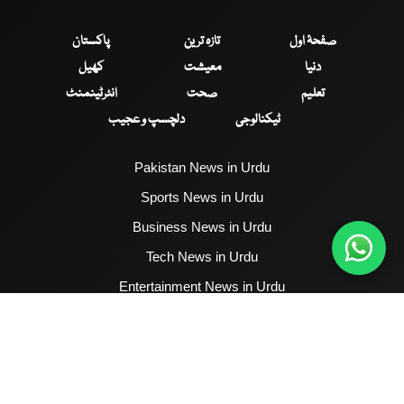
صفحۂ اول
تازہ ترین
پاکستان
دنیا
معیشت
کھیل
تعلیم
صحت
انٹرٹینمنٹ
ٹیکنالوجی
دلچسپ و عجیب
Pakistan News in Urdu
Sports News in Urdu
Business News in Urdu
Tech News in Urdu
Entertainment News in Urdu
Health News in Urdu
Hum News English