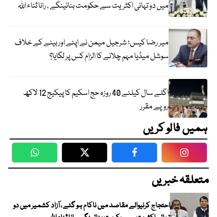
میں دو تہائی اکثریت سے حکومت بنائینگے ، رانا ثناء اللہ
میر رضا کیس؛ شرجیل میمن نے اپنے اور بیٹے کے خلاف
سوشل میڈیا مہم چلانے کا الزام کس پر لگایا؟
اگلے سال کیلئے 40 روزہ حج اسکیم کا پیکیج 12 لاکھ
روپے مقرر
ہمیں فالو کریں
WhatsApp
Twitter
Facebook
Faceboo
متعلقہ خبریں
احتجاج کرنیوالے مقاصد میں ناکام ہو گئے ، آزاد کشمیر میں دو