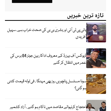
تازہ ترین خبریں
بانی پی ٹی آئی اور بشریٰ بی بی کی صحت خراب ہے، سہیل
آفریدی
ڈیوکس آف ہیزرڈ کے معروف اداکار بین جونز 84 برس کی
عمر میں انتقال کر گئے
سونا مسلسل پانچویں روز بھی مہنگا ، فی تولہ قیمت کتنی
ہو گئی؟
احتجاج کرنیوالے مقاصد میں ناکام ہو گئے ، آزاد کشمیر