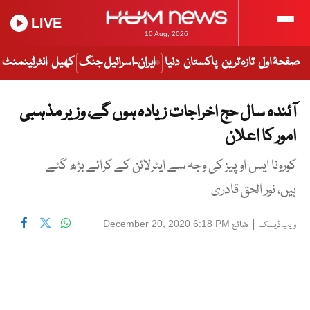
LIVE
10 Aug, 2026
صفحۂ اول
تازہ ترین
پاکستان
دنیا
ایران-اسرائیل جنگ
کھیل
انٹرٹینمنٹ
آئندہ سال حج اخراجات زیادہ ہوں گے، وزیر مذہبی
امور کا اعلان
کورونا ایس او پیز کی وجہ سے ایئرلائن کے کرائے بڑھ گئے
ہیں، نور الحق قادری
|
شائع
December 20, 2020 6:18 PM
ویب ڈیسک