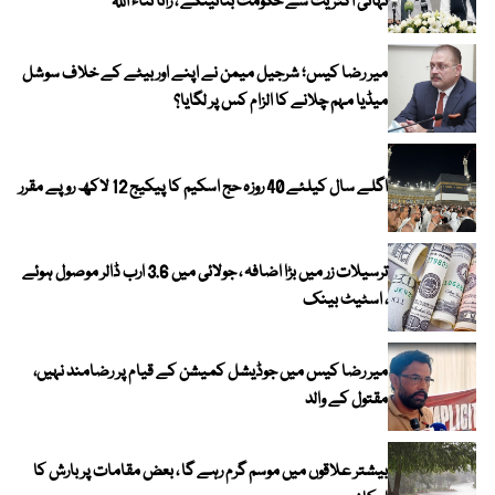
تہائی اکثریت سے حکومت بنائینگے ، رانا ثناء اللہ
میر رضا کیس؛ شرجیل میمن نے اپنے اور بیٹے کے خلاف سوشل
میڈیا مہم چلانے کا الزام کس پر لگایا؟
اگلے سال کیلئے 40 روزہ حج اسکیم کا پیکیج 12 لاکھ روپے مقرر
ترسیلات زر میں بڑا اضافہ ، جولائی میں 3.6 ارب ڈالر موصول ہوئے
، اسٹیٹ بینک
میر رضا کیس میں جوڈیشل کمیشن کے قیام پر رضامند نہیں،
مقتول کے والد
بیشتر علاقوں میں موسم گرم رہے گا ، بعض مقامات پر بارش کا