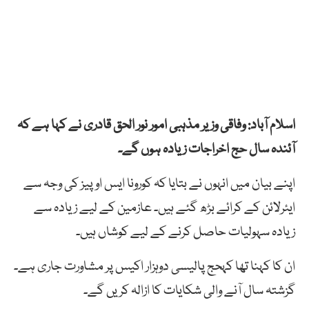
اسلام آباد: وفاقی وزیر مذہبی امور نور الحق قادری نے کہا ہے کہ
آئندہ سال حج اخراجات زیادہ ہوں گے۔
اپنے بیان میں انہوں نے بتایا کہ کورونا ایس او پیز کی وجہ سے
ایئرلائن کے کرائے بڑھ گئے ہیں۔ عازمین کے لیے زیادہ سے
زیادہ سہولیات حاصل کرنے کے لیے کوشاں ہیں۔
ان کا کہنا تھا کہحج پالیسی دوہزار اکیس پر مشاورت جاری ہے۔
گزشتہ سال آنے والی شکایات کا ازالہ کریں گے۔