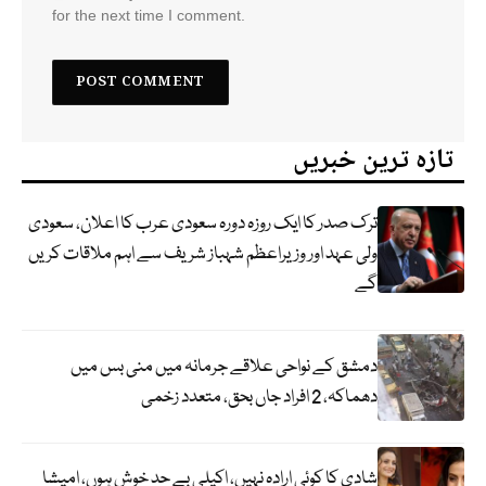
for the next time I comment.
تازہ ترین خبریں
ترک صدر کا ایک روزہ دورہ سعودی عرب کا اعلان، سعودی
ولی عہد اور وزیراعظم شہباز شریف سے اہم ملاقات کریں
گے
دمشق کے نواحی علاقے جرمانہ میں منی بس میں
دھماکہ، 2 افراد جاں بحق، متعدد زخمی
شادی کا کوئی ارادہ نہیں، اکیلی بے حد خوش ہوں، امیشا