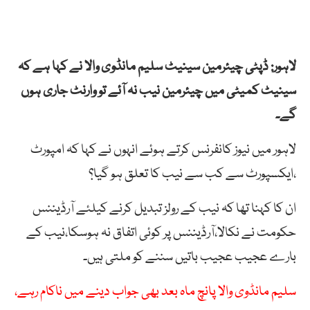
لاہور: ڈپٹی چیئرمین سینیٹ سلیم مانڈوی والا نے کہا ہے کہ
سینیٹ کمیٹی میں چیئرمین نیب نہ آئے تو وارنٹ جاری ہوں
گے۔
لاہور میں نیوز کانفرنس کرتے ہوئے انہوں نے کہا کہ امپورٹ
،ایکسپورٹ سے کب سے نیب کا تعلق ہو گیا؟
ان کا کہنا تھا کہ نیب کے رولز تبدیل کرنے کیلئے آرڈیننس
حکومت نے نکالا،آرڈیننس پر کوئی اتفاق نہ ہوسکا،نیب کے
بارے عجیب عجیب باتیں سننے کو ملتی ہیں۔
سلیم مانڈوی والا پانچ ماہ بعد بھی جواب دینے میں ناکام رہے،