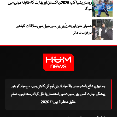
ویمنز ایشیا کپ 2026، پاکستان اور بھارت کا مقابلہ دبئی میں
ہو گا
عمران خان اور بشریٰ بی بی سے جیل میں ملاقات کیلئے
درخواست دائر
ہم نیوز پر شائع یا نشر ہونے والا مواد ادارتی ٹیم کی کاوش ہے۔ اس مواد کو بغیر
پیشگی اجازت کسی بھی صورت میں استعمال یا نقل کرنا درست نہیں۔ تمام
حقوق محفوظ ہیں © 2026