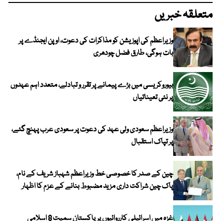
متعلقہ خبریں
وزیراعظم کی اپوزیشن کو مذاکرات کی دعوت، اوپن ایجنڈے پر
بات ہوگی، طارق فضل چودھری
بیوروکریسی میں بڑے پیمانے پر تقرر و تبادلے، متعدد اہم عہدوں
پر نئی تعیناتیاں
وزیراعظم سعودی ولی عہد کی دعوت پر سعودی عرب پہنچ گئے،
پر تپاک استقبال
چین کے صدر کا خصوصی خط وزیراعظم شہباز شریف کے نام،
پاک چین شراکت داری مزید مضبوط بنانے کے عزم کا اظہار
غزہ میں اسرائیلی کارروائیوں پر پاکستان سمیت 8 اسلامی