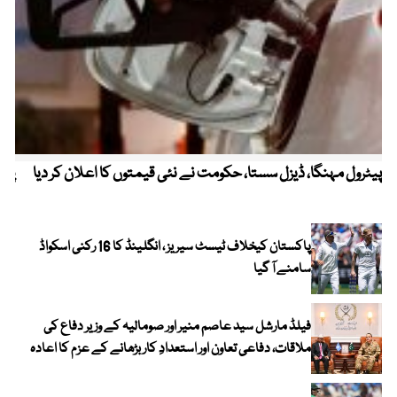
پیٹرول مہنگا، ڈیزل سستا، حکومت نے نئی قیمتوں کا اعلان کر دیا
پنج
پاکستان کیخلاف ٹیسٹ سیریز ، انگلینڈ کا 16 رکنی اسکواڈ
سامنے آ گیا
فیلڈ مارشل سید عاصم منیر اور صومالیہ کے وزیر دفاع کی
ملاقات، دفاعی تعاون اور استعدادِ کار بڑھانے کے عزم کا اعادہ