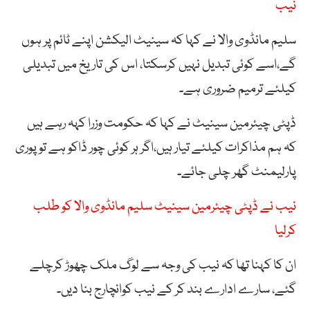
نیب
سلیم مانڈوی والا نے کہا کہ سینیٹ الیکشن اپنے ٹائم پر ہوں
گے،اسے کوئی تبدیل نہیں کرسکتا، اس کی تاریخ میں تبدیلی
کیلئے ترمیم ضروری ہے۔
ڈپٹی چیئرمین سینیٹ نے کہا کہ حکومت وزرا کہہ رہے ہیں
کہ ہم مذاکرات کیلئے تیار ہیں،اگر ہر کوئی چور ڈاکو ہے تو پوری
پارلیمنٹ گھر چلی جائے۔
نیب نے ڈپٹی چیئرمین سینیٹ سلیم مانڈوی والا کو طلب
کرلیا
ان کا کہنا تھا کہ نیب کی وجہ سے لوگ ملک چھوڑ کرچلے
گئے، سارے ادارے بند کر کے نیب کوانچارج بنا دیں۔