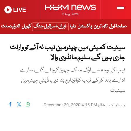
LIVE
7 Aug, 2026
صفحۂ اول
تازہ ترین
پاکستان
دنیا
ایران-اسرائیل جنگ
کھیل
انٹرٹینمنٹ
سینیٹ کمیٹی میں چیئرمین نیب نہ آئے تو وارنٹ
جاری ہوں گے، سلیم مانڈوی والا
نیب کی وجہ سے لوگ ملک چھوڑ کرچلے گئے، سارے
ادارے بند کر کے نیب کوانچارج بنا دیں، ڈپٹی چیئرمین
سینیٹ
|
شائع
December 20, 2020 4:16 PM
ویب ڈیسک