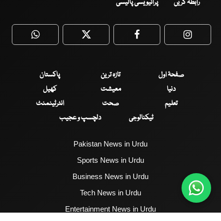
رابطہ کریں
پرائیویسی پالیسی
WhatsApp
Twitter
Facebook
Faceboo
صفحۂ اول
تازہ ترین
پاکستان
دنیا
معیشت
کھیل
تعلیم
صحت
انٹرٹینمنٹ
ٹیکنالوجی
دلچسپ و عجیب
Pakistan News in Urdu
Sports News in Urdu
Business News in Urdu
Tech News in Urdu
Entertainment News in Urdu