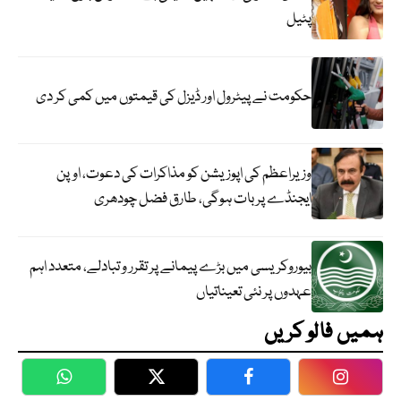
پٹیل
حکومت نے پیٹرول اور ڈیزل کی قیمتوں میں کمی کر دی
وزیراعظم کی اپوزیشن کو مذاکرات کی دعوت، اوپن
ایجنڈے پر بات ہوگی، طارق فضل چودھری
بیوروکریسی میں بڑے پیمانے پر تقرر و تبادلے، متعدد اہم
عہدوں پر نئی تعیناتیاں
ہمیں فالو کریں
WhatsApp
Twitter
Facebook
Faceboo