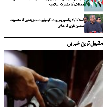
ممالک کا مشترکہ اعلامیہ
اسلام آباد ایکسپریس وے کو موٹروے طرز بنانے کا منصوبہ،
محسن نقوی کا اعلان
مقبول ترین خبریں