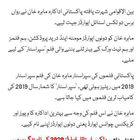
بین الاقوامی شہرت یافتہ پاکستانی اداکارہ ماہرہ خان نے رواں
برس دو لکس اسٹائل ایوارڈز جیت لیے۔
ماہرہ خان کو دونوں ایوارڈز مومنہ اینڈ درید پروڈکشن، ہم فلمز
اور ہم نیٹ ورک کے بینر تلے بننے والی فلم ’سپراسٹار‘ کے لیے
ملے۔
پاکستانی فلموں کی سپراسٹار ماہرہ خان کی فلم سپر اسٹار
2019 میں ریلیز ہوئی تھی۔ ’سپر اسٹار‘ کا شمار سال 2019 کی
کامیاب ترین فلموں میں کیا جاتا ہے۔
ماہرہ خان نے اس فلم کی وجہ سے بہترین اداکارہ کا ویورز اور
کریکٹس چوائس ایوارڈ یعنی دونوں ایوارڈز اپنے نام کیے۔
یہ بھی پڑھیں:
لکس اسٹائل ایوارڈز 2020 کی نامزدگیوں میں