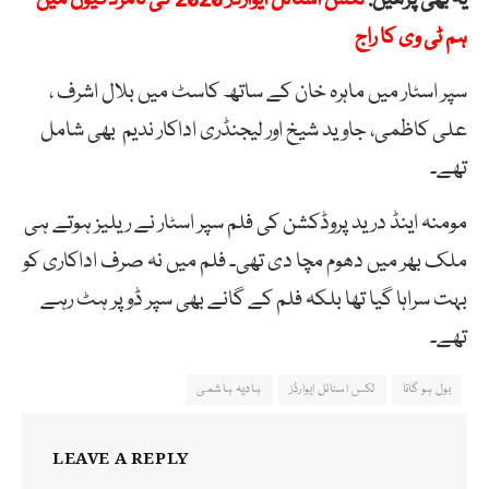
ہم ٹی وی کا راج
سپر اسٹار میں ماہرہ خان کے ساتھ کاسٹ میں بلال اشرف ،
علی کاظمی، جاوید شیخ اور لیجنڈری اداکار ندیم بھی شامل
تھے۔
مومنہ اینڈ درید پروڈکشن کی فلم سپر اسٹار نے ریلیز ہوتے ہی
ملک بھر میں دھوم مچا دی تھی۔ فلم میں نہ صرف اداکاری کو
بہت سراہا گیا تھا بلکہ فلم کے گانے بھی سپر ڈوپر ہٹ رہے
تھے۔
بول ہو گانا
لکس اسٹائل ایوارڈز
ہادیہ ہاشمی
LEAVE A REPLY