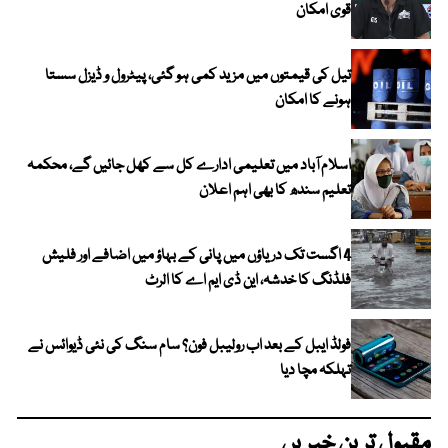
قوی امکان
تیل کی قیمتوں میں مزید کمی ہو گئی، پیٹرول و ڈیزل سستا
ہونے کا امکان
اسلام آباد میں تعلیمی ادارے کل سے کھل جائیں گے، محکمہ
تعلیم سندھ کا بھی اہم اعلان
4 اگست تک دریاؤں میں پانی کے بہاؤ میں اضافے اور فلیش
فلڈنگ کا خدشہ، این ڈی ایم اے کا الرٹ
فولڈ ایبل کے بعد اب رولیبل فون؟ سام سنگ کی نئی ڈیوائس نے
تہلکہ مچا دیا
مقبول ترین خبریں