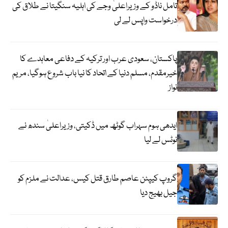
تامل ناڈو کے وزیراعلیٰ وجے کی اہلیہ سنگیتا نے طلاق کی
درخواست واپس لے لی
پاکستان، سعودی عرب اور ترکیہ کے دفاعی معاہدے کا
خیرمقدم، مسلم دنیا کے اتحاد کا نیا باب شروع ہوگیا، مریم
نواز
ایدھی ہوم سہراب گوٹھ میں ڈکیتی، وزیراعلیٰ سندھ نے
نوٹس لے لیا
گروپ کیپٹن عاصم طارق قتل کیس، عدالت نے ملزم کو
جیل بھیج دیا