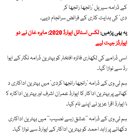
کے
ڈرامہ سیریل
’
رانجھا
رانجھا
کر
دی
‘
کی
ہدایت
کاری
کے
فرائض
سرانجام
دیے۔
یہ بھی پڑھیں:
لکس اسٹائل ایوارڈ 2020: ماہرہ خان نے دو
ایوارڈز جیت لیے
اسی
ڈرامے
کی
لکھاری
فائزہ
افتخار
کو
بہترین
ڈرامہ
نگار
کے
ایوا
رڈ
سے
نوازا
گیا۔
ہم
ٹی
وی
کے
ڈرامہ
’
رانجھا
رانجھا
کردی‘
میں
بہترین
اداکاری
د
کھانے
پر
بہترین
اداکار
کا
ایوارڈ
عمران
اشرف
اور
بہترین
اداکارہ
ک
ا
ایوارڈ
اقرا
عزیز
نے
اپنے
نام
کیا۔
ہم
ٹی
وی
کے
ڈرامہ
’’
عشق
زہے
نصیب
‘‘
میں
بہترین
اداکاری
دکھانے
پر
زاہد
احمد
کو
بہترین
اداکار
کے
ایوارڈ
سے
نوازا
گیا۔