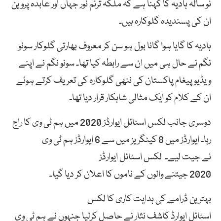
نو سالہ ہادیہ کا کہنا ہے کہ ملکہ ترنم نور جہاں اور عابدہ پروین
ان کی پسندیدہ گلوکارہ ہیں۔
ہادیہ کا گایا ہوا گانا بول ہو سن کر معروف بھارتی گلوکار سونو
نگم نے حال ہی میں ان سے رابطہ کیا تھا۔ سونو نگم نے اپنے
ویڈیو پیغام پاکستان کی ننھی گلوکارہ کی تعریف کرتے ہوئے
ان کے کلام کو ایک مثالی شاہکار قرار دیا تھا۔
دوسری جانب لکس اسٹائل ایوارڈز 2020 میں ہم ٹی وی کا راج
رہا۔ ایوارڈز میں 8
کیٹگریز
میں سے
6
ایوارڈز
ہم ٹی وی
نے
جیت
لیے۔
لکس
اسٹائل
ایوارڈز
2020
جیتنے
والوں
کے
ناموں
کا
اعلان
کر دیا
گیا۔
بہترین
ڈرامے
کی
ہدایت
کاری
کا لکس
اسٹائل
ایوارڈ
کاشف
نثار
نے
حاصل
کرلیا
جنہوں
نے
ہم
ٹی
وی