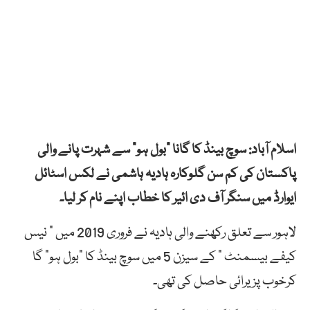
اسلام آباد: سوچ بینڈ کا گانا “بول ہو” سے شہرت پانے والی
پاکستان کی کم سن گلوکارہ ہادیہ ہاشمی نے لکس اسٹائل
ایوارڈ میں سنگر آف دی ائیر کا خطاب اپنے نام کر لیا۔
لاہور سے تعلق رکھنے والی ہادیہ نے فروری 2019 میں ” نیس
کیفے بیسمنٹ ” کے سیزن 5 میں سوچ بینڈ کا “بول ہو” گا
کرخوب پزیرائی حاصل کی تھی۔