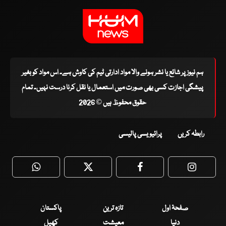
ہم نیوز پر شائع یا نشر ہونے والا مواد ادارتی ٹیم کی کاوش ہے۔ اس مواد کو بغیر
پیشگی اجازت کسی بھی صورت میں استعمال یا نقل کرنا درست نہیں۔ تمام
حقوق محفوظ ہیں © 2026
رابطہ کریں
پرائیویسی پالیسی
WhatsApp
Twitter
Facebook
Faceboo
صفحۂ اول
تازہ ترین
پاکستان
دنیا
معیشت
کھیل