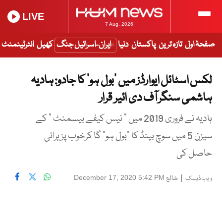
LIVE
7 Aug, 2026
صفحۂ اول
تازہ ترین
پاکستان
دنیا
ایران-اسرائیل جنگ
کھیل
انٹرٹینمنٹ
لکس اسٹائل ایوارڈز میں ‘بول ہو’ کا جادو: ہادیہ
ہاشمی سنگر آف دی ائیر قرار
ہادیہ نے فروری 2019 میں ” نیس کیفے بیسمنٹ ” کے
سیزن 5 میں سوچ بینڈ کا “بول ہو” گا کرخوب پزیرائی
حاصل کی
|
شائع
December 17, 2020 5:42 PM
ویب ڈیسک