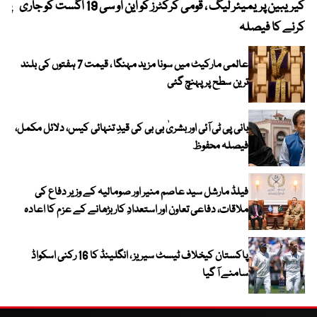
کیریبین پریمیئر لیگ ، قومی کرکٹرز کو این او سی 19 اگست کو جاری
پیٹ
کرنے کا فیصلہ
عالمی مارکیٹ میں سونا مزید مہنگا ، قیمت 7 ہفتوں کی بلند
ترین سطح پر پہنچ گئی
بانی پی ٹی آئی اور بشریٰ بی بی کی قیدِ تنہائی کیس، دلائل مکمل،
فیصلہ محفوظ
فیلڈ مارشل سید عاصم منیر اور صومالیہ کے وزیر دفاع کی
ملاقات، دفاعی تعاون اور استعدادِ کار بڑھانے کے عزم کا اعادہ
پاکستان کیخلاف ٹیسٹ سیریز ، انگلینڈ کا 16 رکنی اسکواڈ
سامنے آ گیا