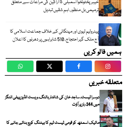
خیبرپختونخوا اسمبلی کا اراکین کی مراعات سے متعلق
ترمیمی بل منظور، اہم شقیں تبدیل
پیٹرولیم لیوی اور مہنگائی کے خلاف جماعت اسلامی کا
آج ملک گیر احتجاج، 510 شاہراہوں پر دھرنوں کا اعلان
ہمیں فالو کریں
WhatsApp
Twitter
Facebook
Faceboo
متعلقہ خبریں
دوسرا ٹیسٹ، ساجد خان کی شاندار بالنگ، ویسٹ انڈیز پہلی اننگز
میں 344 رنز پر آؤٹ
مائیک اسمتھ کو قومی ٹیسٹ ٹیم کا بیٹنگ کوچ بنائے جانے کا