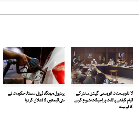
لاانفورسمنٹ انویسٹی گیشن سنٹر کے
پیٹرول مہنگا، ڈیزل سستا، حکومت نے
قیام کیلئے پائلٹ پراجیکٹ شروع کرنے
نئی قیمتوں کا اعلان کر دیا
کا فیصلہ