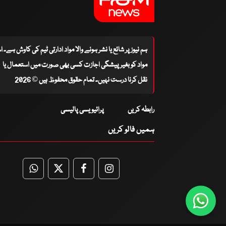
ہم نیوز پر شائع یا نشر ہونے والا مواد ادارتی ٹیم کی کاوش ہے۔ 
مواد کو بغیر پیشگی اجازت کسی بھی صورت میں استعمال یا
نقل کرنا درست نہیں۔ تمام حقوق محفوظ ہیں © 2026
رابطہ کریں
پرائیویسی پالیسی
ہمیں فالو کریں
WhatsApp
Twitter
Facebook
Facebook