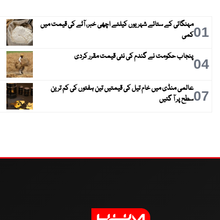
مہنگائی کے ستائے شہریوں کیلئے اچھی خبر، آٹے کی قیمت میں
01
کمی
پنجاب حکومت نے گندم کی نئی قیمت مقرر کردی
04
عالمی منڈی میں خام تیل کی قیمتیں تین ہفتوں کی کم ترین
07
سطح پر آ گئیں