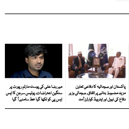
پاکستان اور صومالیہ کا دفاعی تعاون
میر رضا علی کی پوسٹ مارٹم رپورٹ پر
مزید مضبوط بنانے پر اتفاق، صومالی وزیر
سنگین اعتراضات، پولیس سرجن کا ایس
دفاع کی نیول اور ایئرہیڈ کوارٹرز آمد
ایس پی کو لکھا گیا خط سامنے آ گیا