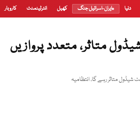
دنیا
ایران-اسرائیل جنگ
کھیل
انٹرٹینمنٹ
کاروبار
یڈول متاثر، متعدد پروازیں
 شیڈول متاثر رہے گا، انتظامیہ