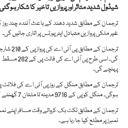
شیڈول شدید متاثر اور پروازیں تاخیر کا شکار ہوگئ
ترجمان کے مطابق شدید دھند کے باعث آئندہ چند روز کے
غیر ملکی پروازیں متبادل ایئر پورٹس پر اتاری جائیں گی۔
ترجمان ک
پہنچے گی۔
ہوگی۔ منگل کو پی کے 9716 مدینہ تا ملتان 7 گھنٹے کی تاخیر سے روانہ ہوگی۔
ترجمان کے مطابق ٹکٹ بک کرواتے وقت مسافر اپنے نمبرز 
نمبرز پر مطلع کیا جا رہا ہے۔