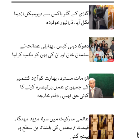
گاڑی کے گلَو باکس سے دیوہیکل اژدہا
نکل آیا، ڈرائیور خوفزدہ
دھوکا دہی کیس ، بھارتی عدالت نے
سلمان خان اور ان کی بہن کو طلب کر لیا
الزامات مسترد ، بھارت کو آزاد کشمیر
کے جمہوری عمل پر تبصرہ کرنے کا
کوئی حق نہیں ، دفتر خارجہ
عالمی مارکیٹ میں سونا مزید مہنگا ،
قیمت 7 ہفتوں کی بلند ترین سطح پر
پہنچ گئی