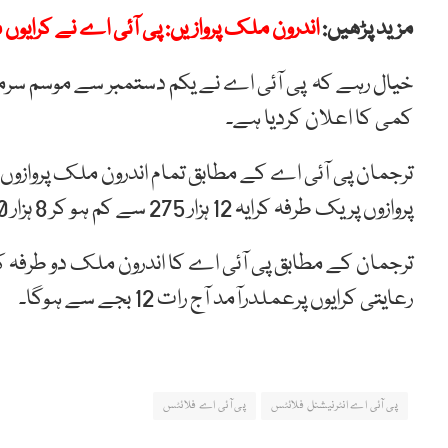
مزید پڑھیں:
اندرون ملک پروازیں: پی آئی اے نے کرایو
خیال رہے کہ پی آئی اے نے یکم دستمبر سے موسم سرما 
کمی کا اعلان کردیا ہے۔
پروازوں پر یک طرفہ کرایہ 12 ہزار 275 سے کم ہو کر 8 ہزار 500 کردیا گیا ہے۔
رعایتی کرایوں پرعملدرآمد آج رات 12 بجے سے ہوگا۔
پی آئی اے انٹرنیشنل فلائٹس
پی آئی اے فلائٹس