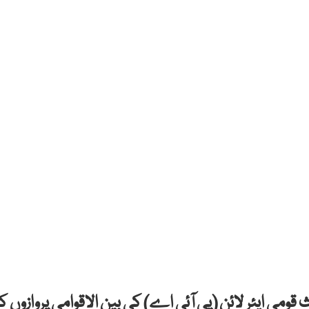
قومی ایئر لائن (پی آئی اے) کی بین الاقوامی پروازوں کا