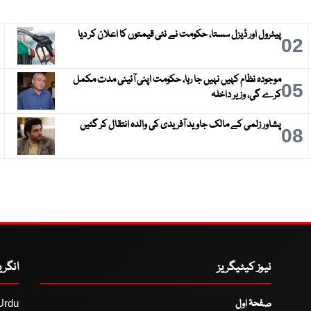
پیٹرول اور ڈیزل سستا، حکومت نے نئی قیمتوں کا اعلان کر دیا
3
02
موجودہ نظام کہیں نہیں جا رہا، حکومت اپنی آئینی مدت مکمل
6
05
کرے گی، وزیر داخلہ
پشاور زلمی کے مالک جاوید آفریدی کی والدہ انتقال کر گئیں
9
08
نیوز کیٹیگریز
انگر
صفحۂ اول
Urdu