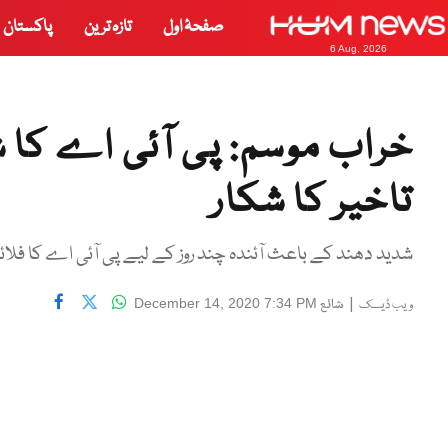
صفحۂ اول
تازہ ترین
پاکستان
6 Aug, 2026
خراب موسم: پی آئی اے کا ش
تاخیر کا شکار
شدید دھند کے باعث آئندہ چند روز کے لیے پی آئی اے کا فلائٹ
|
شائع
December 14, 2020 7:34 PM
ویب ڈیسک