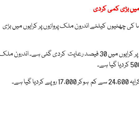
ں میں بڑی کمی کردی
کی چھٹیوں کیلئے اندرون ملک پروازوں پر کرایوں میں بڑی
ترجمان پی آئی اے کے مطابق تمام اندرون ملک پروازوں پر کرایوں میں 30 فیصد رعایت کردی گئی ہے۔ اندرون ملک
ترجمان کے مطابق پی آئی اے کا اندرون ملک دو طرفہ کرایہ 24،600 سے کم ہوکر 17،000 روپے کردیا گیا ہے۔