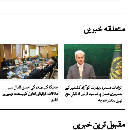
متعلقہ خبریں
جائیکا کے صدر کی احسن اقبال سے
الزامات مسترد ، بھارت کو آزاد کشمیر کے
ملاقات، ترقیاتی تعاون کو وسعت دینے پر
جمہوری عمل پر تبصرہ کرنے کا کوئی حق
اتفاق
نہیں ، دفتر خارجہ
مقبول ترین خبریں