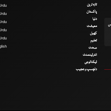
تازہ ترین
Urdu
پاکستان
Urdu
دنیا
Urdu
اس
معیشت
Urdu
کھیل
Urdu
تعلیم
lish
صحت
انٹرٹینمنٹ
ٹیکنالوجی
دلچسپ و عجیب