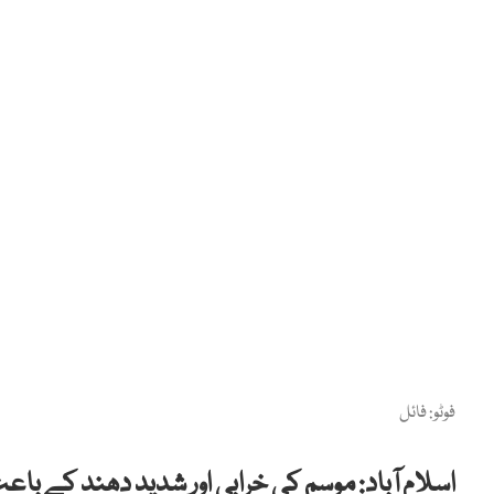
فوٹو: فائل
اسلام آباد: موسم کی خرابی اور شدید دھند کے باعث 