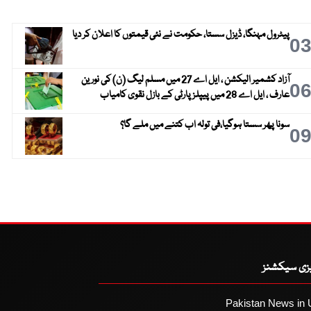
پیٹرول مہنگا، ڈیزل سستا، حکومت نے نئی قیمتوں کا اعلان کر دیا
0
آزاد کشمیر الیکشن ، ایل اے 27 میں مسلم لیگ (ن) کی نورین
0
عارف ، ایل اے 28 میں پیپلز پارٹی کے بازل نقوی کامیاب
سونا پھر سستا ہوگیا،فی تولہ اب کتنے میں ملے گا؟
0
یزی سیکشنز
Pakistan News in 