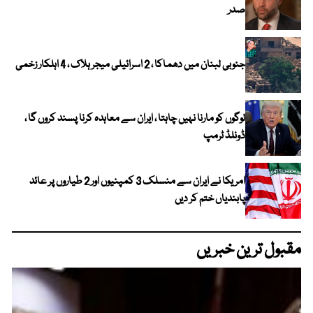
صدر
جنوبی لبنان میں دھماکا ، 2 اسرائیلی میجر ہلاک ، 4 اہلکار زخمی
لوگوں کو مارنا نہیں چاہتا ، ایران سے معاہدہ کرنا پسند کروں گا ،
ڈونلڈ ٹرمپ
امریکا نے ایران سے منسلک 3 کمپنیوں اور 2 طیاروں پر عائد
پابندیاں ختم کر دیں
مقبول ترین خبریں