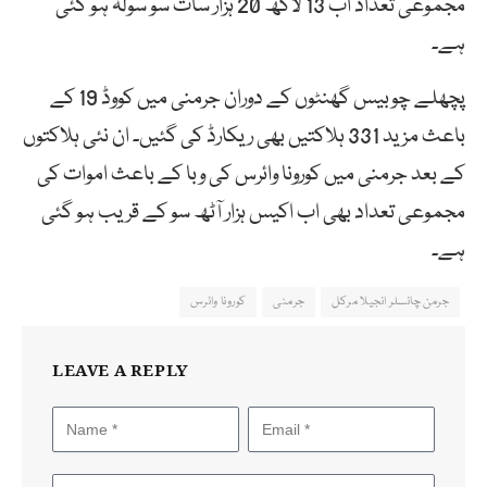
مجموعی تعداد اب 13 لاکھ 20 ہزار سات سو سولہ ہو گئی
ہے۔
پچھلے چوبیس گھنٹوں کے دوران جرمنی میں کووڈ 19 کے
باعث مزید 331 ہلاکتیں بھی ریکارڈ کی گئیں۔ ان نئی ہلاکتوں
کے بعد جرمنی میں کورونا وائرس کی وبا کے باعث اموات کی
مجموعی تعداد بھی اب اکیس ہزار آٹھ سو کے قریب ہو گئی
ہے۔
جرمن چانسلر انجیلا مرکل
جرمنی
کورونا وائرس
LEAVE A REPLY