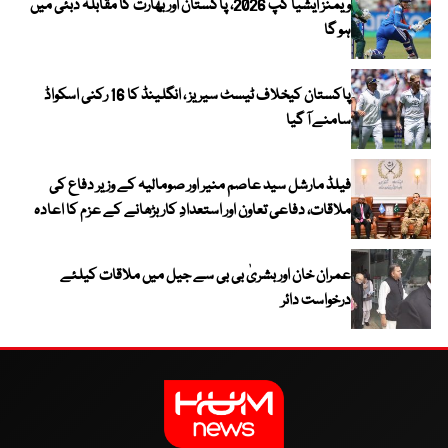
ویمنز ایشیا کپ 2026، پاکستان اور بھارت کا مقابلہ دبئی میں
ہو گا
پاکستان کیخلاف ٹیسٹ سیریز ، انگلینڈ کا 16 رکنی اسکواڈ
سامنے آ گیا
فیلڈ مارشل سید عاصم منیر اور صومالیہ کے وزیر دفاع کی
ملاقات، دفاعی تعاون اور استعدادِ کار بڑھانے کے عزم کا اعادہ
عمران خان اور بشریٰ بی بی سے جیل میں ملاقات کیلئے
درخواست دائر