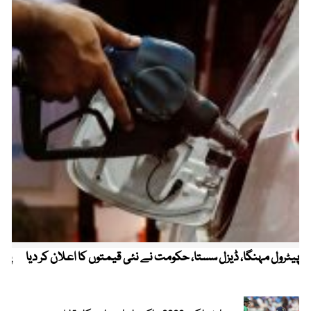
پیٹرول مہنگا، ڈیزل سستا، حکومت نے نئی قیمتوں کا اعلان کر دیا
پنج