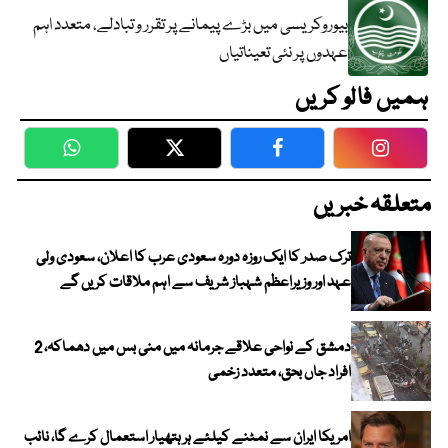
بیوروکریسی میں بڑے پیمانے پر تقرر و تبادلے، متعدد اہم
عہدوں پر نئی تعیناتیاں
ہمیں فالو کریں
WhatsApp
Twitter
Facebook
Faceboo
متعلقہ خبریں
ترک صدر کا ایک روزہ دورہ سعودی عرب کا اعلان، سعودی ولی
عہد اور وزیراعظم شہباز شریف سے اہم ملاقات کریں گے
دمشق کے نواحی علاقے جرمانہ میں منی بس میں دھماکہ، 2
افراد جاں بحق، متعدد زخمی
امریکا ایران سے نمٹنے کیلئے ہر ہتھیار استعمال کرے گا، نائب