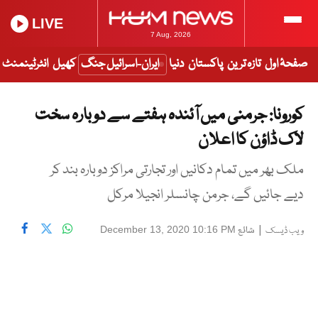
LIVE
7 Aug, 2026
صفحۂ اول
تازہ ترین
پاکستان
دنیا
ایران-اسرائیل جنگ
کھیل
انٹرٹینمنٹ
کورونا: جرمنی میں آئندہ ہفتے سے دوبارہ سخت
لاک ڈاؤن کا اعلان
ملک بھر میں تمام دکانیں اور تجارتی مراکز دوبارہ بند کر
دیے جائیں گے، جرمن چانسلر انجیلا مرکل
|
شائع
December 13, 2020 10:16 PM
ویب ڈیسک