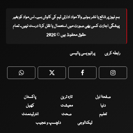
ہم نیوز پر شائع یا نشر ہونے والا مواد ادارتی ٹیم کی کاوش ہے۔ اس مواد کو بغیر
پیشگی اجازت کسی بھی صورت میں استعمال یا نقل کرنا درست نہیں۔ تمام
حقوق محفوظ ہیں © 2026
رابطہ کریں
پرائیویسی پالیسی
WhatsApp
Twitter
Facebook
Faceboo
صفحۂ اول
تازہ ترین
پاکستان
دنیا
معیشت
کھیل
تعلیم
صحت
انٹرٹینمنٹ
ٹیکنالوجی
دلچسپ و عجیب