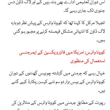
اس دوران تعلیمی ادارے بھی بند رہیں گے اور لاک ڈاؤن دس
جنوری تک جاری رہے گا۔
انجیلا مرکل کا کہنا تھا کہ کورونا وائرس کے پیش نظر دوبارہ
لاک ڈاؤن کا انتہائی مشکل فیصلہ کرنے پر مجبور ہو گئی
ہوں۔
کورونا وائرس: امریکا میں فائزر ویکسین کے ایمرجنسی
استعمال کی منظوری
خیال رہے کہ جرمنی میں گزشتہ چوبیس گھنٹوں کے دوران
کورونا وائرس کے بیس ہزار دو سو نئے کیسز ریکارڈ کیے گئے
ہیں۔
رپورٹ کے مطابق جرمنی میں کورونا وائرس کے متاثرین کی