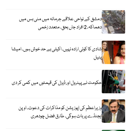
دمشق کے نواحی علاقے جرمانہ میں منی بس میں
دھماکہ، 2 افراد جاں بحق، متعدد زخمی
شادی کا کوئی ارادہ نہیں، اکیلی بے حد خوش ہوں، امیشا
پٹیل
حکومت نے پیٹرول اور ڈیزل کی قیمتوں میں کمی کر دی
وزیراعظم کی اپوزیشن کو مذاکرات کی دعوت، اوپن
ایجنڈے پر بات ہوگی، طارق فضل چودھری