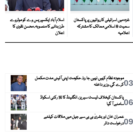
غزہ میں اسرائیلی کارروائیوں پر پاکستان
اسلام آباد ایکسپریس وے کو موٹروے
سمیت 8 اسلامی ممالک کا مشترکہ
طرز بنانے کا منصوبہ، محسن نقوی کا
اعلامیہ
اعلان
موجودہ نظام کہیں نہیں جا رہا، حکومت اپنی آئینی مدت مکمل
0
کرے گی، وزیر داخلہ
پاکستان کیخلاف ٹیسٹ سیریز ، انگلینڈ کا 16 رکنی اسکواڈ
0
سامنے آ گیا
عمران خان اور بشریٰ بی بی سے جیل میں ملاقات کیلئے
0
درخواست دائر