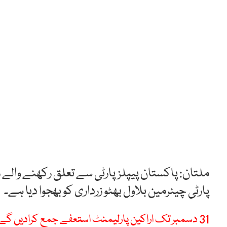
ملتان: پاکستان پیپلزپارٹی سے تعلق رکھنے والے 
پارٹی چیئرمین بلاول بھٹو زرداری کو بھجوا دیا ہے۔
31 دسمبر تک اراکین پارلیمنٹ استعفے جمع کرادیں گے، فضل الرحمان