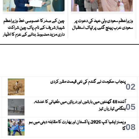
وزیراعظم سعودی ولی عہد کی دعوت پر
چین کے صدر کا خصوصی خط وزیراعظم
سعودی عرب پہنچ گئے، پر تپاک استقبال
شہباز شریف کے نام، پاک چین شراکت
داری مزید مضبوط بنانے کے عزم کا اظہار
پنجاب حکومت نے گندم کی نئی قیمت مقرر کردی
3
02
آئندہ 48 گھنٹوں میں بارشوں اور دریاؤں میں طغیانی کا خدشہ،
6
05
ہنگامی تیاریاں تیز
ویمنز ایشیا کپ 2026، پاکستان اور بھارت کا مقابلہ دبئی میں ہو
9
08
گا