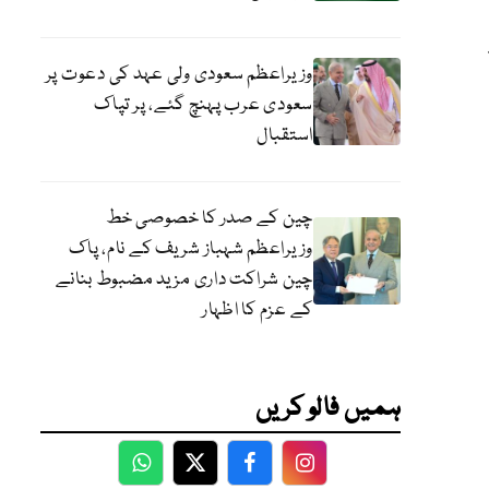
سے
وزیراعظم سعودی ولی عہد کی دعوت پر
سعودی عرب پہنچ گئے، پر تپاک
استقبال
چین کے صدر کا خصوصی خط
وزیراعظم شہباز شریف کے نام، پاک
چین شراکت داری مزید مضبوط بنانے
کے عزم کا اظہار
ہمیں فالو کریں
WhatsApp
Twitter
Facebook
Facebook