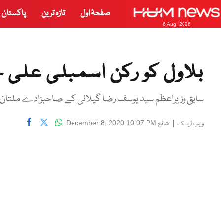
صفحۂ اول
تازہ ترین
پاکستان
6 Aug, 2026
بلاول کو رکن اسمبلی علی حی
سابق وزیراعظم سید یوسف رضا گیلانی کے صاحبزادے ملتان کے صوبائی حلقے پی پی
|
شائع
December 8, 2020 10:07 PM
ویب ڈیسک