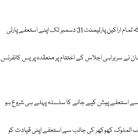
پی ڈی ایم کے سربراہی اجلاس میں فیصلہ کیا گیا ہے کہ تمام اراکین پارلیمنٹ 31 دسمبر تک اپنے استعفے پارٹی
مان نے سربراہی اجلاس کے اختتام پر منعقدہ پریس کانفرنس
سے استعفے پیش کیے جانے کا سلسلہ پہلے ہی شروع ہو
یف الملوک کھوکھر کی جانب سے استعفے اپنی قیادت کو