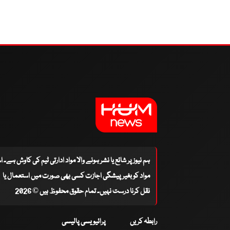
ہم نیوز پر شائع یا نشر ہونے والا مواد ادارتی ٹیم کی کاوش ہے۔ 
مواد کو بغیر پیشگی اجازت کسی بھی صورت میں استعمال یا
نقل کرنا درست نہیں۔ تمام حقوق محفوظ ہیں © 2026
رابطہ کریں
پرائیویسی پالیسی