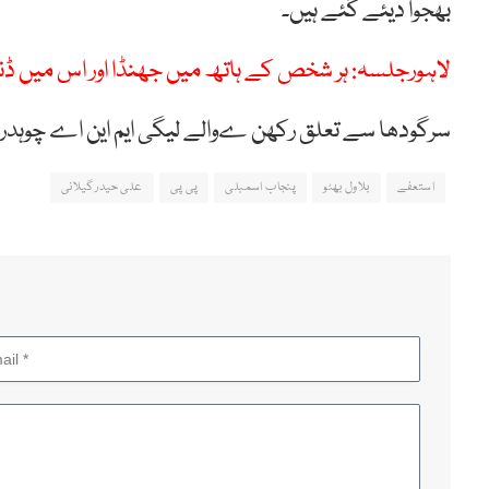
بھجوا دیئے گئے ہیں۔
لاہورجلسہ: ہر شخص کے ہاتھ میں جھنڈا اور اس میں ڈنڈا
سرگودھا سے تعلق رکھن ےوالے لیگی ایم این اے چوہدری
استعفے
بلاول بھٹو
پنجاب اسمبلی
پی پی
علی حیدر گیلانی