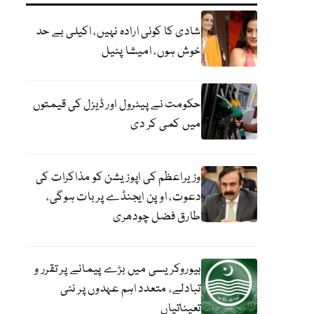
شادی کا کوئی ارادہ نہیں، اکیلی بے حد
خوش ہوں، امیشا پٹیل
حکومت نے پیٹرول اور ڈیزل کی قیمتوں
میں کمی کر دی
وزیراعظم کی اپوزیشن کو مذاکرات کی
دعوت، اوپن ایجنڈے پر بات ہوگی،
طارق فضل چودھری
بیوروکریسی میں بڑے پیمانے پر تقرر و
تبادلے، متعدد اہم عہدوں پر نئی
تعیناتیاں