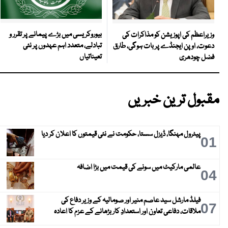
بیوروکریسی میں بڑے پیمانے پر تقرر و
وزیراعظم کی اپوزیشن کو مذاکرات کی
تبادلے، متعدد اہم عہدوں پر نئی
دعوت، اوپن ایجنڈے پر بات ہوگی، طارق
تعیناتیاں
فضل چودھری
مقبول ترین خبریں
پیٹرول مہنگا، ڈیزل سستا، حکومت نے نئی قیمتوں کا اعلان کر دیا
01
عالمی مارکیٹ میں سونے کی قیمت میں بڑا اضافہ
04
فیلڈ مارشل سید عاصم منیر اور صومالیہ کے وزیر دفاع کی
07
ملاقات، دفاعی تعاون اور استعدادِ کار بڑھانے کے عزم کا اعادہ