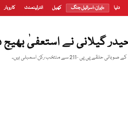
دنیا
ایران-اسرائیل جنگ
کھیل
انٹرٹینمنٹ
کاروبار
در گیلانی نے استعفیٰ بھیج د
 -211 سے منتخب رکن اسمبلی ہیں۔