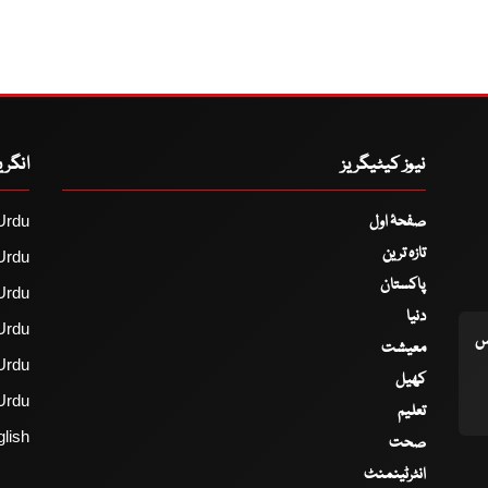
نیوز کیٹیگریز
انگر
صفحۂ اول
Urdu
تازہ ترین
Urdu
پاکستان
Urdu
دنیا
Urdu
اس
معیشت
Urdu
کھیل
Urdu
تعلیم
lish
صحت
انٹرٹینمنٹ