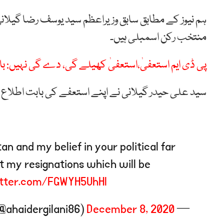
منتخب رکن اسمبلی ہیں۔
پی ڈی ایم استعفیٰ،استعفیٰ کھیلے گی، دے گی نہیں: باب
سید علی حیدر گیلانی نے اپنے استعفے کی بابت اطلاع
an and my belief in your political far
 my resignations which will be
itter.com/FGWYH5UhHl
December 8, 2020
— Ali Haider Gilani (@ahaidergilani86)