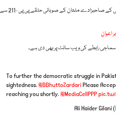
ہم نیوز کے مطابق سابق وزیراعظم سید یوسف رضا گیلانی کے صاحبزادے ملتان کے صوبائی حلقے پی پی -211 
ر اعوان
 سماجی رابطے کی ویب سائٹ پر بھی دی ہے۔
To further the democratic struggle in Pakist
sightedness.
@BBhuttoZardari
Please Accept
reaching you shortly.
@MediaCellPPP
pic.tw