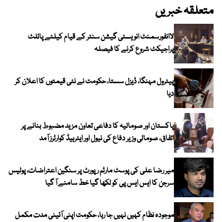
متعلقہ خبریں
لاانفورسمنٹ انویسٹی گیشن سنٹر کے قیام کیلئے پائلٹ
پراجیکٹ شروع کرنے کا فیصلہ
پیٹرول مہنگا، ڈیزل سستا، حکومت نے نئی قیمتوں کا اعلان کر
دیا
پاکستان اور صومالیہ کا دفاعی تعاون مزید مضبوط بنانے پر
اتفاق، صومالی وزیر دفاع کی نیول اور ایئرہیڈ کوارٹرز آمد
میر رضا علی کی پوسٹ مارٹم رپورٹ پر سنگین اعتراضات، پولیس
سرجن کا ایس ایس پی کو لکھا گیا خط سامنے آ گیا
موجودہ نظام کہیں نہیں جا رہا، حکومت اپنی آئینی مدت مکمل