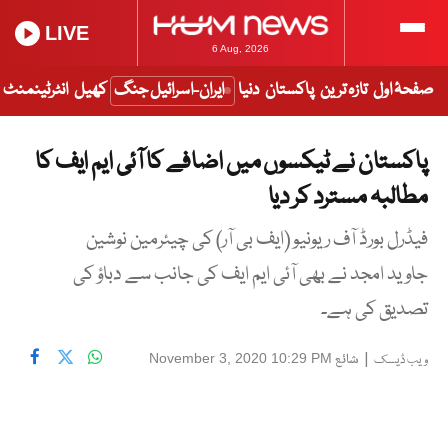
LIVE
6 Aug, 2026
صفحۂ اول
تازہ ترین
پاکستان
دنیا
ایران-اسرائیل جنگ
کھیل
انٹرٹینمنٹ
پاکستان نے ٹیکسوں میں اضافے کا آئی ایم ایف کا
مطالبہ مسترد کر دیا
فیڈرل بورڈ آف ریونیو (ایف بی آر) کی چیئرمین نوشین
جاوید امجد نے بھی آئی ایم ایف کی جانب سے دباؤ کی
تصدیق کی ہے۔
|
شائع
November 3, 2020 10:29 PM
ویب ڈیسک