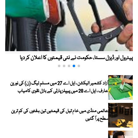
پیٹرول اور ڈیزل سستا، حکومت نے نئی قیمتوں کا اعلان کر دیا
آزاد کشمیر الیکشن ، ایل اے 27 میں مسلم لیگ (ن) کی نورین
عارف ، ایل اے 28 میں پیپلز پارٹی کے بازل نقوی کامیاب
عالمی منڈی میں خام تیل کی قیمتیں تین ہفتوں کی کم ترین
سطح پر آ گئیں