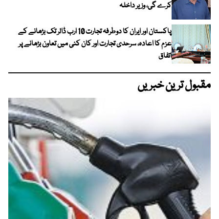
کرے گی، وزیر داخلہ
پاکستان اور ایران کا دوطرفہ تجارت 10 ارب ڈالر تک بڑھانے کے
عزم کا اعادہ، سرحدی تجارت اور کان کنی میں تعاون بڑھانے پر
اتفاق
مقبول ترین خبریں