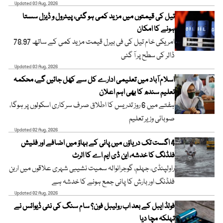
Updated 03 Aug, 2026
تیل کی قیمتوں میں مزید کمی ہو گئی، پیٹرول و ڈیزل سستا
ہونے کا امکان
امریکی خام تیل کی فی بیرل قیمت مزید کمی کے ساتھ 78.97
ڈالر کی سطح پر آ گئی
Updated 03 Aug, 2026
اسلام آباد میں تعلیمی ادارے کل سے کھل جائیں گے، محکمہ
تعلیم سندھ کا بھی اہم اعلان
ہفتے میں 6 روز تدریس کا اطلاق صرف سرکاری اسکولوں پر ہوگا،
صوبائی وزیر تعلیم
Updated 02 Aug, 2026
4 اگست تک دریاؤں میں پانی کے بہاؤ میں اضافے اور فلیش
فلڈنگ کا خدشہ، این ڈی ایم اے کا الرٹ
راولپنڈی، جہلم، گوجرانوالہ سمیت نشیبی شہری علاقوں میں اربن
فلڈنگ اور بارش کا پانی جمع ہونے کا خدشہ ہے
Updated 02 Aug, 2026
فولڈ ایبل کے بعد اب رولیبل فون؟ سام سنگ کی نئی ڈیوائس نے
تہلکہ مچا دیا