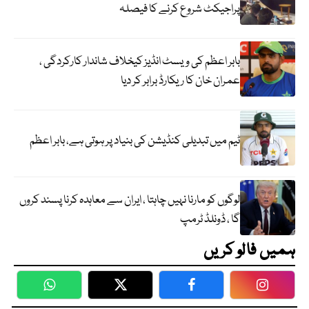
پراجیکٹ شروع کرنے کا فیصلہ
بابر اعظم کی ویسٹ انڈیز کیخلاف شاندار کارکردگی ،
عمران خان کا ریکارڈ برابر کر دیا
ٹیم میں تبدیلی کنڈیشن کی بنیاد پر ہوتی ہے، بابر اعظم
لوگوں کو مارنا نہیں چاہتا ، ایران سے معاہدہ کرنا پسند کروں
گا ، ڈونلڈ ٹرمپ
ہمیں فالو کریں
WhatsApp
Twitter
Facebook
Faceboo