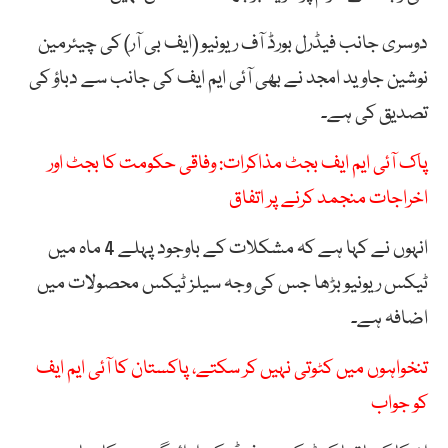
دوسری جانب فیڈرل بورڈ آف ریونیو (ایف بی آر) کی چیئرمین
نوشین جاوید امجد نے بھی آئی ایم ایف کی جانب سے دباؤ کی
تصدیق کی ہے۔
پاک آئی ایم ایف بجٹ مذاکرات: وفاقی حکومت کا بجٹ اور
اخراجات منجمد کرنے پر اتفاق
انہوں نے کہا ہے کہ مشکلات کے باوجود پہلے 4 ماہ میں
ٹیکس ریونیو بڑھا جس کی وجہ سیلز ٹیکس محصولات میں
اضافہ ہے۔
تنخواہوں میں کٹوتی نہیں کر سکتے، پاکستان کا آئی ایم ایف
کو جواب