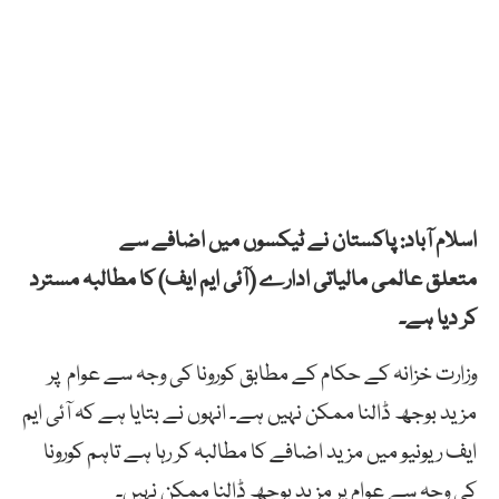
اسلام آباد: پاکستان نے ٹیکسوں میں اضافے سے
متعلق عالمی مالیاتی ادارے (آئی ایم ایف) کا مطالبہ مسترد
کر دیا ہے۔
وزارت خزانہ کے حکام کے مطابق کورونا کی وجہ سے عوام پر
مزید بوجھ ڈالنا ممکن نہیں ہے۔ انہوں نے بتایا ہے کہ آئی ایم
ایف ریونیو میں مزید اضافے کا مطالبہ کر رہا ہے تاہم کورونا
کی وجہ سے عوام پر مزید بوجھ ڈالنا ممکن نہیں۔