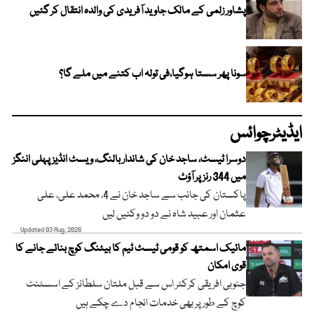
پشاور زلمی کے مالک جاوید آفریدی کی والدہ انتقال کر گئیں
سونا پھر سستا ہوگیا،فی تولہ اب کتنے میں ملے گا؟
ایڈیٹرچوائس
دوسرا ٹیسٹ، ساجد خان کی شاندار بالنگ، ویسٹ انڈیز پہلی اننگز
میں 344 رنز پر آؤٹ
پاکستان کی جانب سے ساجد خان نے 4، محمد علی، علی
عثمان اور عبید شاہ نے دو دو وکٹیں لیں
Updated 03 Aug, 2026
مائیک اسمتھ کو قومی ٹیسٹ ٹیم کا بیٹنگ کوچ بنائے جانے کا
قوی امکان
جنوبی افریقی کرکٹر اس سے قبل ملتان سلطانز کے اسسٹنٹ
کوچ کے طور پر بھی خدمات انجام دے چکے ہیں