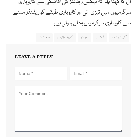
ان کا کہنا تھا کہ ٹیکس ریفنڈز کی ادائیگی سے کاروباری
سرگرمیوں میں تیزی آئی اور کاروباری طبقے کو ریفنڈز ملنے
سے کاروباری سرگرمیاں بحال ہوئی ہیں۔
آئی ایم ایف
ٹیکس
ریوینو
کورونا وائرس
معیشت
LEAVE A REPLY