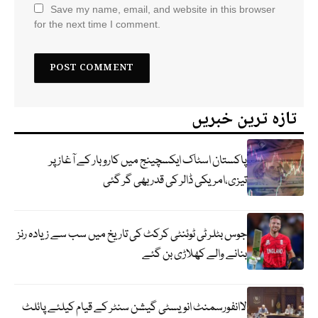
Save my name, email, and website in this browser
for the next time I comment.
تازہ ترین خبریں
پاکستان اسٹاک ایکسچینج میں کاروبار کے آغاز پر
تیزی،امریکی ڈالر کی قدر بھی گر گئی
جوس بٹلر ٹی ٹوئنٹی کرکٹ کی تاریخ میں سب سے زیادہ رنز
بنانے والے کھلاڑی بن گئے
لاانفورسمنٹ انویسٹی گیشن سنٹر کے قیام کیلئے پائلٹ