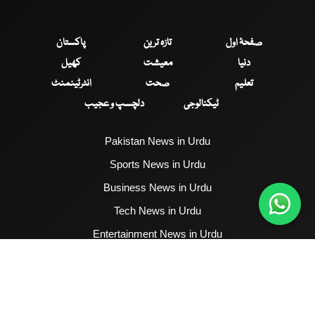
صفحۂ اول
تازہ ترین
پاکستان
دنیا
معیشت
کھیل
تعلیم
صحت
انٹرٹینمنٹ
ٹیکنالوجی
دلچسپ و عجیب
Pakistan News in Urdu
Sports News in Urdu
Business News in Urdu
Tech News in Urdu
Entertainment News in Urdu
Health News in Urdu
Hum News English