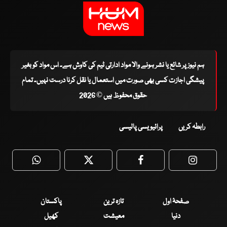
ہم نیوز پر شائع یا نشر ہونے والا مواد ادارتی ٹیم کی کاوش ہے۔ اس مواد کو بغیر
پیشگی اجازت کسی بھی صورت میں استعمال یا نقل کرنا درست نہیں۔ تمام
حقوق محفوظ ہیں © 2026
رابطہ کریں
پرائیویسی پالیسی
WhatsApp
Twitter
Facebook
Faceboo
صفحۂ اول
تازہ ترین
پاکستان
دنیا
معیشت
کھیل