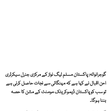
گوجرانوالہ: پاکستان مسلم لیگ نواز کے مرکزی جنرل سیکرٹری
احن اقبال نے کہا ہے کہ مہنگائی سے نجات حاصل کرنی ہے
تو سب کو پاکستان ڈیموکریٹک مومنٹ کے مشن کا حصہ
بننا ہوگا۔