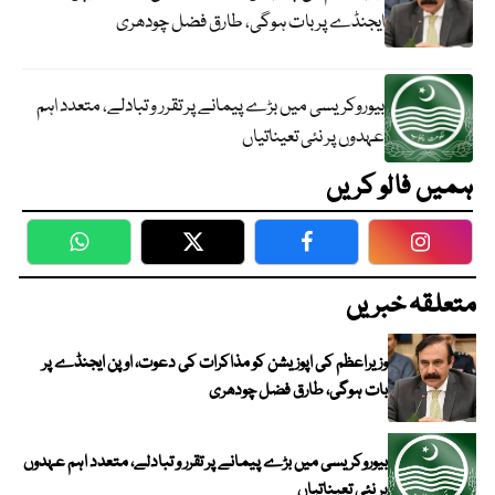
ایجنڈے پر بات ہوگی، طارق فضل چودھری
بیوروکریسی میں بڑے پیمانے پر تقرر و تبادلے، متعدد اہم
عہدوں پر نئی تعیناتیاں
ہمیں فالو کریں
WhatsApp
Twitter
Facebook
Faceboo
متعلقہ خبریں
وزیراعظم کی اپوزیشن کو مذاکرات کی دعوت، اوپن ایجنڈے پر
بات ہوگی، طارق فضل چودھری
بیوروکریسی میں بڑے پیمانے پر تقرر و تبادلے، متعدد اہم عہدوں
پر نئی تعیناتیاں