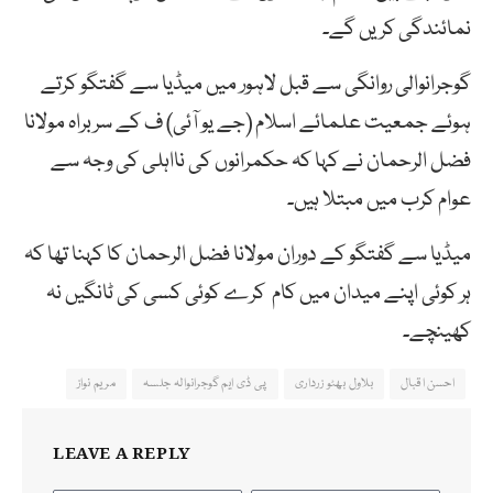
نمائندگی کریں گے۔
گوجرانوالی روانگی سے قبل لاہور میں میڈیا سے گفتگو کرتے
ہوئے جمعیت علمائے اسلام (جے یو آئی) ف کے سربراہ مولانا
فضل الرحمان نے کہا کہ حکمرانوں کی نااہلی کی وجہ سے
عوام کرب میں مبتلا ہیں۔
میڈیا سے گفتگو کے دوران مولانا فضل الرحمان کا کہنا تھا کہ
ہر کوئی اپنے میدان میں کام کرے کوئی کسی کی ٹانگیں نہ
کھینچے۔
احسن اقبال
بلاول بھٹو زرداری
پی ڈی ایم گوجرانوالہ جلسہ
مریم نواز
LEAVE A REPLY