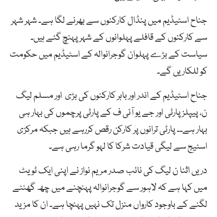
جناح اسٹیڈیم میں پنڈال کارکنوں سے بھرنے لگا ہے۔ شہر شہر
سے کارکنوں کے قافلے پہلوانوں کے شہر پہنچ گئے ہیں۔
سیاست کے بڑے پہلوان گوجرانوالہ کے اسٹیڈیم میں حکومت
کو للکاریں گے۔
جناح اسٹیڈیم کے اندر اور باہر کارکنوں کی بڑی اور مسلم لیگ
ن، پیپلزپارٹی اور جے یو آئی ف کے پارٹی پرچموں کی بہار ہی
بہار ہے۔۔ پارٹی ترانوں پر کارکن رقص کررہے ہیں جبکہ مرکزی
اسٹیج سے لیگی قیادت شرکا کا لہو گرما رہی ہے۔
دریں اثنا ن لیگ کی نائب صدر مریم نواز نے اپنی ایک ٹویٹ
میں کہا ہے کہ لاہور سے گوجرانوالہ پہنچنے میں چھ گھنٹے
لگنے کے باوجود کارواں منزل تک نہیں پہنچا ہے۔ ان کا مزید