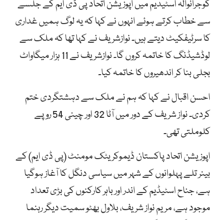
گوجرانوالہ اسٹیدیم میں اپوزیشن اتحاد پی ڈی ایم کے جلسے
سے خطاب کرتے ہوئے انہوں نے کہا کہ یہ لوگ ہمیں غداری
کا سرٹیفکیٹ دیتے ہیں۔ نوازشریف نے کہا تھا کہ ملک سے
لوڈشیڈنگ کا خاتمہ کروں گا۔ نوازشریف نے 11 ہزار میگاواٹ
بجلی بنا کر اندھیروں کا خاتمہ کیا۔
احسن اقبال نے کہا کہ ہم نے ملک سے دہشتگردی ختم
کردی۔ نواز شریف کے دور میں آٹا 32 اور چینی 54 روپے
کلوملتی تھی۔
اپوزیشن اتحاد پاکستان ڈیموکریٹک مومنٹ (پی ڈی ایم) کے
بینر تلے پہلوانوں کے شہر میں سیاسی دنگل کا آغاز ہوگیا
ہے، جناح اسٹیڈیم کے اندر اور باہر کارکنوں کی بڑی تعداد
موجود ہے، مریم نواز شریف، بلاول بھٹو سمیت دیگر رہنما