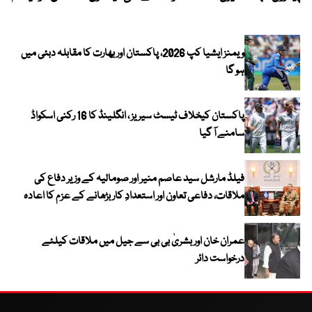
ویمنز ایشیا کپ 2026، پاکستان اور بھارت کا مقابلہ دبئی میں
ہو گا
پاکستان کیخلاف ٹیسٹ سیریز ، انگلینڈ کا 16 رکنی اسکواڈ
سامنے آ گیا
فیلڈ مارشل سید عاصم منیر اور صومالیہ کے وزیر دفاع کی
ملاقات، دفاعی تعاون اور استعدادِ کار بڑھانے کے عزم کا اعادہ
عمران خان اور بشریٰ بی بی سے جیل میں ملاقات کیلئے
درخواست دائر