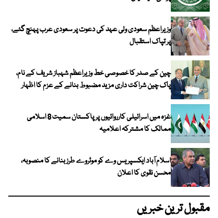
وزیراعظم سعودی ولی عہد کی دعوت پر سعودی عرب پہنچ گئے،
پر تپاک استقبال
چین کے صدر کا خصوصی خط وزیراعظم شہباز شریف کے نام،
پاک چین شراکت داری مزید مضبوط بنانے کے عزم کا اظہار
غزہ میں اسرائیلی کارروائیوں پر پاکستان سمیت 8 اسلامی
ممالک کا مشترکہ اعلامیہ
اسلام آباد ایکسپریس وے کو موٹروے طرز بنانے کا منصوبہ،
محسن نقوی کا اعلان
مقبول ترین خبریں