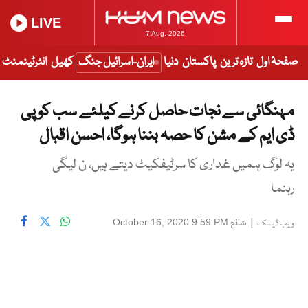
LIVE
7 Aug, 2026
صفحۂ اول
تازہ ترین
پاکستان
دنیا
ایران-اسرائیل جنگ
کھیل
انٹرٹینمنٹ
مہنگائی سے نجات حاصل کرنے کیلئے سب کو پی
ڈی ایم کے مشن کا حصہ بننا ہوگا، احسن اقبال
یہ لوگ ہمیں غداری کا سرٹیفکیٹ دیتے ہیں، ن لیگی
رہنما
|
شائع
October 16, 2020 9:59 PM
ویب ڈیسک