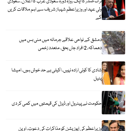
ترک صدر کا ایک روزہ دورہ سعودی عرب کا اعلان، سعودی
ولی عہد اور وزیراعظم شہباز شریف سے اہم ملاقات کریں
گے
دمشق کے نواحی علاقے جرمانہ میں منی بس میں
دھماکہ، 2 افراد جاں بحق، متعدد زخمی
شادی کا کوئی ارادہ نہیں، اکیلی بے حد خوش ہوں، امیشا
پٹیل
حکومت نے پیٹرول اور ڈیزل کی قیمتوں میں کمی کر دی
وزیراعظم کی اپوزیشن کو مذاکرات کی دعوت، اوپن