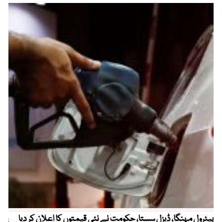
پیٹرول مہنگا، ڈیزل سستا، حکومت نے نئی قیمتوں کا اعلان کر دیا
پنج