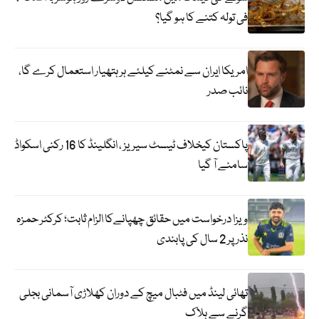
فی تولہ کتنے کا ہو گیا؟
امریکا ایران سے نمٹنے کیلئے ہر ہتھیار استعمال کرے گا،
نائب صدر
پاکستان کیخلاف ٹیسٹ سیریز ، انگلینڈ کا 16 رکنی اسکواڈ
سامنے آ گیا
ویزا درخواست میں حقائق چھپانےکا الزام ثابت؛ کرکٹر حمزہ
نذر پر 2 سال کی پابندی
تھائی لینڈ میں فٹبال میچ کے دوران کھلاڑی آسمانی بجلی
گرنے سے ہلاک