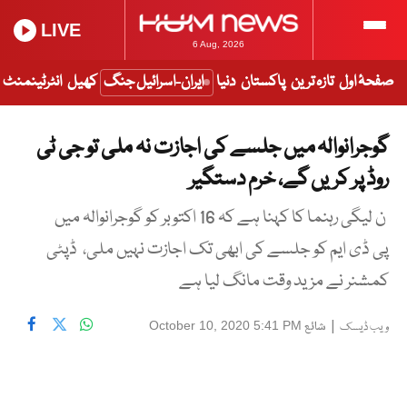
LIVE
6 Aug, 2026
صفحۂ اول
تازہ ترین
پاکستان
دنیا
ایران-اسرائیل جنگ
کھیل
انٹرٹینمنٹ
گوجرانوالہ میں جلسے کی اجازت نہ ملی تو جی ٹی
روڈ پر کریں گے، خرم دستگیر
ن لیگی رہنما کا کہنا ہے کہ 16 اکتوبر کو گوجرانوالہ میں
پی ڈی ایم کو جلسے کی ابھی تک اجازت نہیں ملی، ڈپٹی
کمشنر نے مزید وقت مانگ لیا ہے
|
شائع
October 10, 2020 5:41 PM
ویب ڈیسک