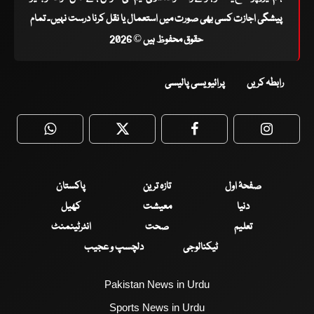
پیشگی اجازت کسی بھی صورت میں استعمال یا نقل کرنا درست نہیں۔ تمام
حقوق محفوظ ہیں © 2026
رابطہ کریں
پرائیویسی پالیسی
WhatsApp
Twitter
Facebook
Faceboo
صفحۂ اول
تازہ ترین
پاکستان
دنیا
معیشت
کھیل
تعلیم
صحت
انٹرٹینمنٹ
ٹیکنالوجی
دلچسپ و عجیب
Pakistan News in Urdu
Sports News in Urdu