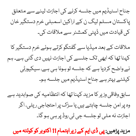
جناح اسٹیڈیم میں جلسہ کرنے کی اجازت لینے سے متعلق
پاکستان مسلم لیگ ن کے اراکین اسمبلی خرم دستگیر خان
کی قیادت میں ڈپٹی کمشنر سے ملاقات کی۔
ملاقات کے بعد میڈیا سے گفتگو کرتے ہوئے خرم دستگیر کا
کہنا تھا کہ ابھی تک جلسے کی اجازت نہیں دی گئی ہے۔ ہم
نے واضح کردیا ہے کہ جلسہ تو ہونا ہی ہے، سیکیورٹی
کیلئے بہتر ہے جناح اسٹیڈیم میں جلسہ ہو۔
سابق وفاقی وزیر کا مزید کہنا تھا کہ انتظامیہ کی صوابدید ہے
وہ پر امن جلسہ چاہتے ہیں یا سڑک پر احتجاجی ریلی، اگر
اجازت نہ ملی تو جلسہ جی ٹی روڈ پر ہی ہو گا۔
مزید پڑھیں:
پی ڈی ایم کے زیر اہتمام 11 اکتوبر کو کوئٹہ میں