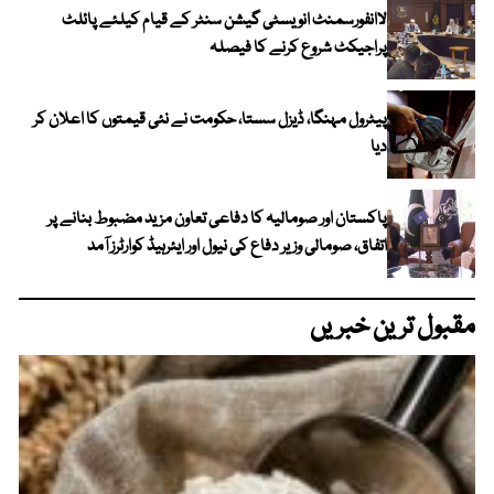
لاانفورسمنٹ انویسٹی گیشن سنٹر کے قیام کیلئے پائلٹ
پراجیکٹ شروع کرنے کا فیصلہ
پیٹرول مہنگا، ڈیزل سستا، حکومت نے نئی قیمتوں کا اعلان کر
دیا
پاکستان اور صومالیہ کا دفاعی تعاون مزید مضبوط بنانے پر
اتفاق، صومالی وزیر دفاع کی نیول اور ایئرہیڈ کوارٹرز آمد
مقبول ترین خبریں