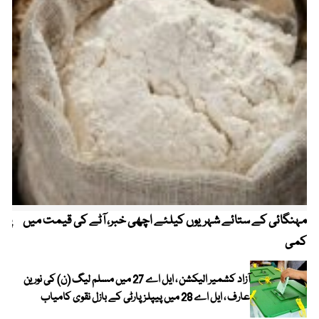
مہنگائی کے ستائے شہریوں کیلئے اچھی خبر، آٹے کی قیمت میں
پیٹ
کمی
آزاد کشمیر الیکشن ، ایل اے 27 میں مسلم لیگ (ن) کی نورین
عارف ، ایل اے 28 میں پیپلز پارٹی کے بازل نقوی کامیاب