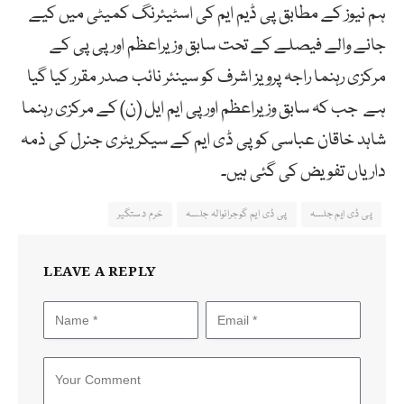
ہم نیوز کے مطابق پی ڈیم ایم کی اسٹیئرنگ کمیٹی میں کیے
جانے والے فیصلے کے تحت سابق وزیراعظم اور پی پی کے
مرکزی رہنما راجہ پرویز اشرف کو سینئر نائب صدر مقرر کیا گیا
ہے جب کہ سابق وزیراعظم اور پی ایم ایل (ن) کے مرکزی رہنما
شاہد خاقان عباسی کو پی ڈی ایم کے سیکریٹری جنرل کی ذمہ
داریاں تفویض کی گئی ہیں۔
پی ڈی ایم جلسہ
پی ڈی ایم گوجرانوالہ جلسہ
خرم دستگیر
LEAVE A REPLY