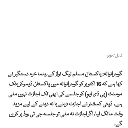
فائل/فوٹو
گوجرانوالہ: پاکستان مسلم لیگ نواز کے رہنما خرم دستگیر نے
کہا ہے کہ 16 اکتوبر کو گوجرانوالہ میں پاکستان ڈیموکریٹک
مومنٹ (پی ڈی ایم) کو جلسے کی ابھی تک اجازت نہیں ملی
ہے، ڈپٹی کمشنر نے اجازت دینے یا نہ دینے کے لیے مزید
وقت مانگ لیا، اگر اجازت نہ ملی تو جلسہ جی ٹی روڈ پر کریں
گے۔