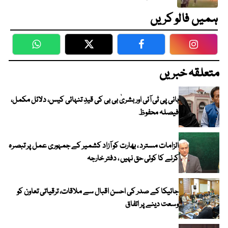
ہمیں فالو کریں
WhatsApp
Twitter
Facebook
Faceboo
متعلقہ خبریں
بانی پی ٹی آئی اور بشریٰ بی بی کی قیدِ تنہائی کیس، دلائل مکمل،
فیصلہ محفوظ
الزامات مسترد ، بھارت کو آزاد کشمیر کے جمہوری عمل پر تبصرہ
کرنے کا کوئی حق نہیں ، دفتر خارجہ
جائیکا کے صدر کی احسن اقبال سے ملاقات، ترقیاتی تعاون کو
وسعت دینے پر اتفاق