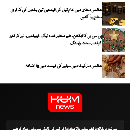
عالمی منڈی میں خام تیل کی قیمتیں تین ہفتوں کی کم ترین
سطح پر آ گئیں
پی سی بی کا ایکشن، غیر منظور شدہ لیگ کھیلنے والے کرکٹرز
کیلئے سخت وارننگ
عالمی مارکیٹ میں سونے کی قیمت میں بڑا اضافہ
ہم نیوز پر شائع یا نشر ہونے والا مواد ادارتی ٹیم کی کاوش ہے۔ اس مواد کو بغیر