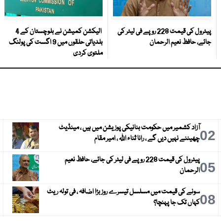
پیٹرول کی قیمت 228 روپے فی لیٹر کی
الیکشن کمیشن نے بلوچستان کے 4
جائے، حافظ نعیم الرحمان
بلدیاتی حلقوں میں 9 اگست کی پولنگ
ملتوی کردی
آزاد کشمیر میں حکومت بنانیکی پوزیشن میں ہیں ، مینڈیٹ
3
02
چھیننے نہیں دیں گے ، رانا ثناء اللہ ، امیر مقام
پیٹرول کی قیمت 228 روپے فی لیٹر کی جائے، حافظ نعیم
6
05
الرحمان
سونے کی قیمت میں مسلسل تیسرے روز بڑا اضافہ ، فی تولہ ریٹ
9
08
کہاں تک جا پہنچا؟