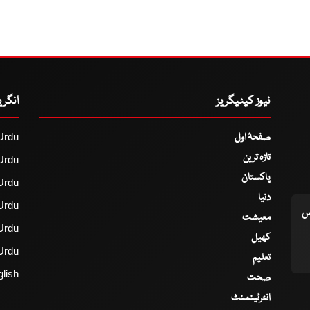
نیوز کیٹیگریز
انگر
صفحۂ اول
Urdu
تازہ ترین
Urdu
پاکستان
Urdu
دنیا
Urdu
اس
معیشت
Urdu
کھیل
Urdu
تعلیم
lish
صحت
انٹرٹینمنٹ