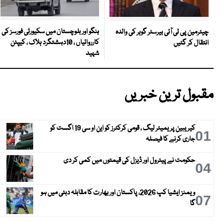
ہنگو اور بلوچستان میں سکیورٹی فورسز کی
چیئرمین پی ٹی آئی بیرسٹر گوہر کی والدہ
کارروائیاں ، 10دہشتگرد ہلاک ، کیپٹن
انتقال کر گئیں
شہید
مقبول ترین خبریں
کیریبین پریمیئر لیگ ، قومی کرکٹرز کو این او سی 19 اگست کو
01
جاری کرنے کا فیصلہ
حکومت نے پیٹرول اور ڈیزل کی قیمتوں میں کمی کر دی
04
ویمنز ایشیا کپ 2026، پاکستان اور بھارت کا مقابلہ دبئی میں ہو
07
گا