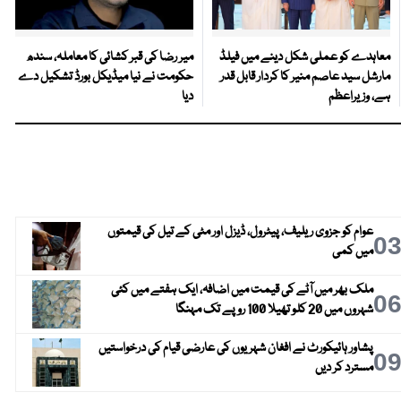
معاہدے کو عملی شکل دینے میں فیلڈ
میر رضا کی قبر کشائی کا معاملہ، سندھ
مارشل سید عاصم منیر کا کردار قابل قدر
حکومت نے نیا میڈیکل بورڈ تشکیل دے
ہے، وزیراعظم
دیا
عوام کو جزوی ریلیف، پیٹرول، ڈیزل اور مٹی کے تیل کی قیمتوں
0
میں کمی
ملک بھر میں آٹے کی قیمت میں اضافہ، ایک ہفتے میں کئی
0
شہروں میں 20 کلو تھیلا 100 روپے تک مہنگا
پشاور ہائیکورٹ نے افغان شہریوں کی عارضی قیام کی درخواستیں
0
مسترد کر دیں