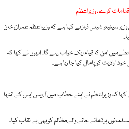
قدامات کرے، وزیراعظم
 وزیر سینیٹر شبلی فراز نے کہا ہے کہ وزیراعظم عمران خان
ا۔
طےمیں امن کا قیام ایک خواب رہے گا۔ انہوں نے کہا کہ
خود ارادیت کو پامال کیا جا رہا ہے۔
ے کہا کہ وزیراعظم نے اپنے خطاب میں آرایس ایس کے انتہا
سلمانوں پرڈھائے جانے والےمظالم کو بھی بے نقاب کیا۔