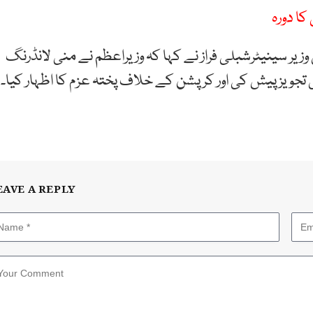
کا دورہ
 وزیر سینیٹرشبلی فراز نے کہا کہ وزیراعظم نے منی لانڈرنگ
ویز پیش کی اور کرپشن کے خلاف پختہ عزم کا اظہار کیا۔
EAVE A REPLY