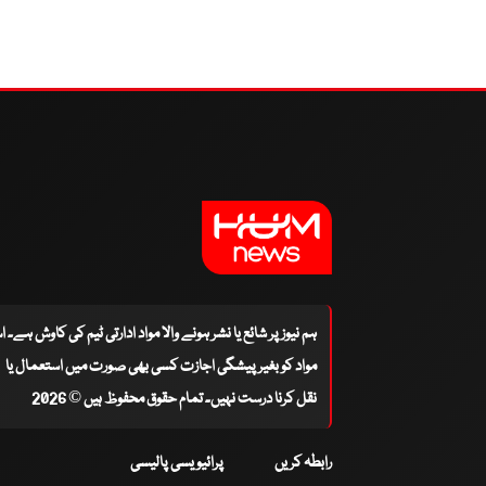
ہم نیوز پر شائع یا نشر ہونے والا مواد ادارتی ٹیم کی کاوش ہے۔ 
مواد کو بغیر پیشگی اجازت کسی بھی صورت میں استعمال یا
نقل کرنا درست نہیں۔ تمام حقوق محفوظ ہیں © 2026
رابطہ کریں
پرائیویسی پالیسی