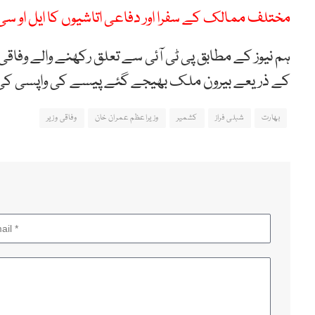
مختلف ممالک کے سفرا اور دفاعی اتاشیوں کا ایل او سی 
ہم نیوز کے مطابق پی ٹی آئی سے تعلق رکھنے والے وفاقی
کے ذریعے بیرون ملک بھیجے گئے پیسے کی واپسی کی تج
بھارت
شبلی فراز
کشمیر
وزیراعظم عمران خان
وفاقی وزیر