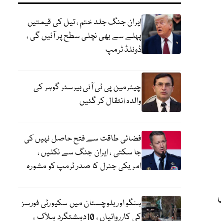
ایران جنگ جلد ختم ، تیل کی قیمتیں
پہلے سے بھی نچلی سطح پر آئیں گی ،
ڈونلڈ ٹرمپ
چیئرمین پی ٹی آئی بیرسٹر گوہر کی
والدہ انتقال کر گئیں
فضائی طاقت سے فتح حاصل نہیں کی
جا سکتی ، ایران جنگ سے نکلیں ،
امریکی جنرل کا صدر ٹرمپ کو مشورہ
ہنگو اور بلوچستان میں سکیورٹی فورسز
کی کارروائیاں ، 10دہشتگرد ہلاک ،