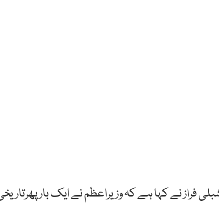
شبلی فراز نے کہا ہے کہ وزیراعظم نے ایک بار پھرتاریخی