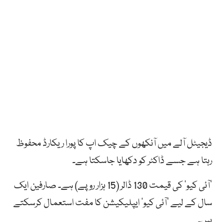
ڈیجیٹل آلے میں
آنکھوں
کے
چیک
اپ
کا
پورا
ریکارڈ
محفوظ
رہتا ہے
جسے
ڈاکٹر
کو
دکھایا
جا
سکتا
ہے۔
‘آئی کیو’ کی قیمت 130 ڈالر (15 ہزار روپے) ہے۔ صارفین ایک
سال کے لیے ‘آئی کیو’ ایپلیکیشن کا مفت استعمال کرسکتے
ہیں۔