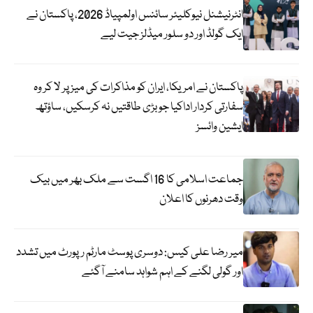
انٹرنیشنل نیوکلیئر سائنس اولمپیاڈ 2026، پاکستان نے
ایک گولڈ اور دو سلور میڈلز جیت لیے
پاکستان نے امریکا، ایران کو مذاکرات کی میز پر لا کر وہ
سفارتی کردار اداکیا جو بڑی طاقتیں نہ کرسکیں، ساؤتھ
ایشین وائسز
جماعت اسلامی کا 16 اگست سے ملک بھر میں بیک
وقت دھرنوں کا اعلان
میر رضا علی کیس: دوسری پوسٹ مارٹم رپورٹ میں تشدد
اور گولی لگنے کے اہم شواہد سامنے آگئے