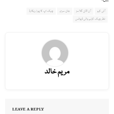
آئی کیو
آن لائن گلاسز
جان سری
چیک اپ کا پورا ریکارڈ
نظر چیک کرنے والی ڈیوائس
مریم خالد
LEAVE A REPLY