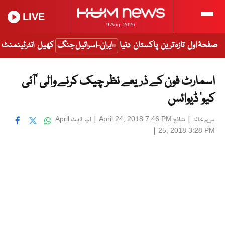
LIVE
9 Aug, 2026
صفحۂ اول
تازہ ترین
پاکستان
دنیا
ایران-اسرائیل جنگ
کھیل
انٹرٹینمنٹ
اسمارٹ فون کے ذریعے نظر چیک کرنے والی ‘آئی
کیو’ ڈیوائس
|
شائع
|
اپ ڈیٹ
April
April 24, 2018 7:46 PM
مریم خالد
|
25, 2018 3:28 PM