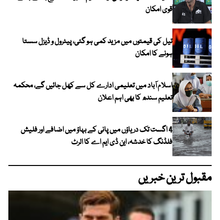
قوی امکان
تیل کی قیمتوں میں مزید کمی ہو گئی، پیٹرول و ڈیزل سستا
ہونے کا امکان
اسلام آباد میں تعلیمی ادارے کل سے کھل جائیں گے، محکمہ
تعلیم سندھ کا بھی اہم اعلان
4 اگست تک دریاؤں میں پانی کے بہاؤ میں اضافے اور فلیش
فلڈنگ کا خدشہ، این ڈی ایم اے کا الرٹ
مقبول ترین خبریں