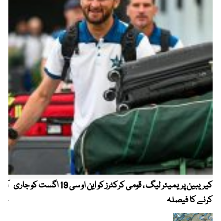
کیریبین پریمیئر لیگ ، قومی کرکٹرز کو این او سی 19 اگست کو جاری
آز
کرنے کا فیصلہ
چھی