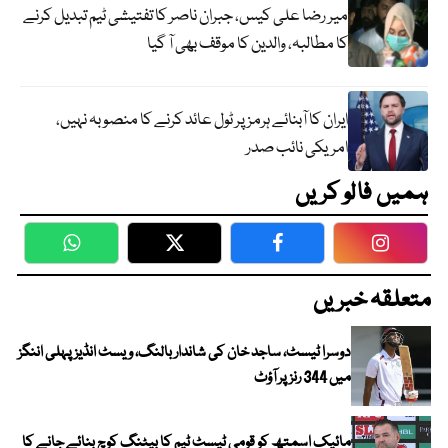
میر رضا علی کیس، جبران ناصر کا تفتیشی ٹیم تبدیل کرنے
کا مطالبہ، والدین کا موقف بھی آ گیا
ایران کا آبنائے ہرمز پر ٹول عائد کرنے کا منصوبہ نہیں،
امریکی نائب صدر
ہمیں فالو کریں
WhatsApp
Twitter
Facebook
Faceboo
متعلقہ خبریں
دوسرا ٹیسٹ، ساجد خان کی شاندار بالنگ، ویسٹ انڈیز پہلی اننگز
میں 344 رنز پر آؤٹ
مائیک اسمتھ کو قومی ٹیسٹ ٹیم کا بیٹنگ کوچ بنائے جانے کا