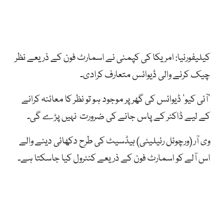
کیلیفورنیا: امریکا
کی
کپمنی
نے
اسمارٹ
فون
کے
ذریعے
نظر
چیک کرنے والی
ڈیوائس
متعارف
کرادی۔
‘آئی کیو’ ڈیوائس کی گھر پر موجود ہو تو
نظر
کا معائنہ
کرانے
کے
لیے
ڈاکٹر
کے
پاس
جانے
کی
ضرورت
نہیں
پڑے
گی۔
وی آر (ورچوئل رئیلیٹی) ہیڈسیٹ کی طرح دکھائی دینے والے
اس آلے کو اسمارٹ فون کے ذریعے کنٹرول کیا جاسکتا ہے۔