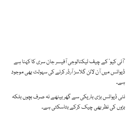
‘آئی کیو’ کے چیف ٹیکنالوجی آفیسر جان سری کا کہنا ہے
ڈیوائس میں آن لائن گلاسز آرڈر کرنے کی سہولت بھی موجود
ہے۔
نئی ڈیوائس
بڑی
باریکی
سے
گھر
بیٹھے
نہ صرف بچوں بلکہ
بڑوں کی
نظر بھی
چیک
کرکے بتاسکتی ہے۔