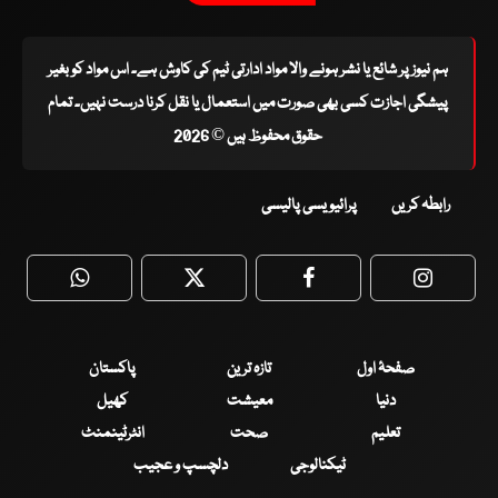
ہم نیوز پر شائع یا نشر ہونے والا مواد ادارتی ٹیم کی کاوش ہے۔ اس مواد کو بغیر
پیشگی اجازت کسی بھی صورت میں استعمال یا نقل کرنا درست نہیں۔ تمام
حقوق محفوظ ہیں © 2026
رابطہ کریں
پرائیویسی پالیسی
WhatsApp
Twitter
Facebook
Faceboo
صفحۂ اول
تازہ ترین
پاکستان
دنیا
معیشت
کھیل
تعلیم
صحت
انٹرٹینمنٹ
ٹیکنالوجی
دلچسپ و عجیب