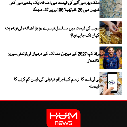
ملک بھر میں آٹے کی قیمت میں اضافہ، ایک ہفتے میں کئی
شہروں میں 20 کلو تھیلا 100 روپے تک مہنگا
سونے کی قیمت میں مسلسل تیسرے روز بڑا اضافہ ، فی تولہ ریٹ
کہاں تک جا پہنچا؟
ورلڈ کپ 2027 کے میزبان ممالک کے درمیان ٹی ٹوئنٹی سیریز
کا اعلان
پی ٹی اے کا ای سم کے اجرا اور تبدیلی کی فیس کم کرنے کا
فیصلہ