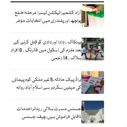
آزاد کشمیرالیکشن تیسرا مرحلہ؛ضلع
پونچھ اور پلندری میں انتخابات مؤخر
بینکاک ، دادا اور دادی کو قتل کرنے کے
بعد ملزم کی اسکول میں فائرنگ ، 8 افراد
ہلاک ، 14 زخمی
براڈ پیک حادثہ،5غیر ملکی کوہ پیماؤں
کی میتیں سکردو سے اسلام آباد روانہ
جسٹس مسرت ہلالی ریٹائر؛خدمات
ناقابل فراموش ہیں،چیف جسٹس