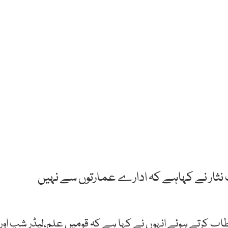
ار نے کہاہے کہ ادارے عمارتوں سے نہیں
کرتے ہوئے انہوں نے کہا ہے کہ قومیں علم،لیڈر شپ اور