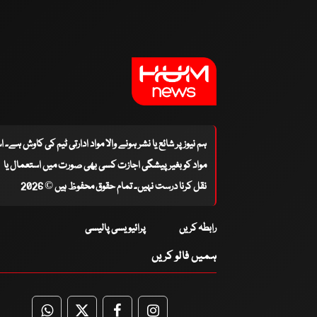
ہم نیوز پر شائع یا نشر ہونے والا مواد ادارتی ٹیم کی کاوش ہے۔ 
مواد کو بغیر پیشگی اجازت کسی بھی صورت میں استعمال یا
نقل کرنا درست نہیں۔ تمام حقوق محفوظ ہیں © 2026
رابطہ کریں
پرائیویسی پالیسی
ہمیں فالو کریں