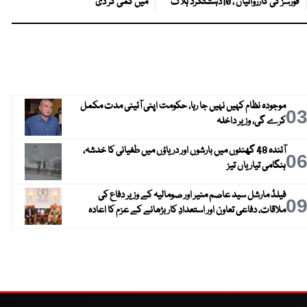
فورسز کی کارروائیاں ، 10دہشتگرد ہلاک
میں کمی کر دی
موجودہ نظام کہیں نہیں جا رہا، حکومت اپنی آئینی مدت مکمل
0
کرے گی، وزیر داخلہ
آئندہ 48 گھنٹوں میں بارشوں اور دریاؤں میں طغیانی کا خدشہ،
0
ہنگامی تیاریاں تیز
فیلڈ مارشل سید عاصم منیر اور صومالیہ کے وزیر دفاع کی
0
ملاقات، دفاعی تعاون اور استعدادِ کار بڑھانے کے عزم کا اعادہ