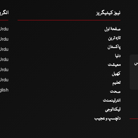
نیوز کیٹیگریز
انگر
صفحۂ اول
Urdu
تازہ ترین
Urdu
پاکستان
Urdu
دنیا
Urdu
اس
معیشت
Urdu
کھیل
Urdu
تعلیم
lish
صحت
انٹرٹینمنٹ
ٹیکنالوجی
دلچسپ و عجیب