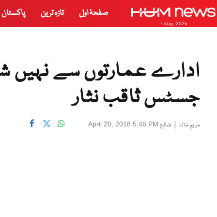
صفحۂ اول
تازہ ترین
پاکستان
7 Aug, 2026
ادارے عمارتوں سے نہیں 
جسٹس ثاقب نثار
|
شائع
April 20, 2018 5:46 PM
مریم خالد