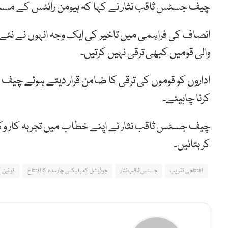
چیف جسٹس ثاقب نثار نے کہا کہ ہیومن رائٹس کے مسائ
انصاف کی فراہمی میں تاخیر کی ایک وجہ انہوں نے نئے قوان
والی قومیں کبھی ترقی نہیں کرتیں۔
اداروں کو قوموں کی ترقی کا ضامن قرار دیتے ہوئے چیف
کرنا چاہیئے۔
چیف جسٹس ثاقب نثار نے اپنے خطاب میں تجربہ کار وک
کر بتائیں۔
افتتاحی تقریب
جسٹس ثاقب نثار
جوڈیشل کمپلیکس چارسدہ کا افتتاح
قوانین 