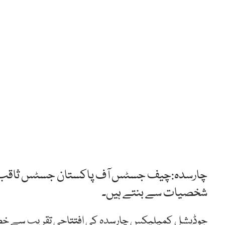
چارسدہ:چیف جسٹس آف پاکستان جسٹس ثاقب نث
شخصیات سے بنتے ہیں۔
جوڈیشل کمپلیکس چارسدہ کی افتتاحی تقریب سے خطاب 