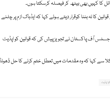
ل کا کہیں بھی بیٹھ کر فیصلہ کرسکتا ہوں۔
ین کا نہ بننا کوقرار دیتے ہوئے کہا کہ ایڈہاک ازم پر چلنے
 جسٹس آف پاکستان نے تجویز پیش کی کہ قوانین کو اپڈیٹ
لا سے کہا کہ وہ مقدمات میں تعطل ختم کرنے کا حل ڈھونڈ
کو اپڈیٹ