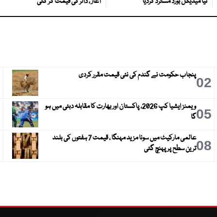
نیا میڈیکل بورڈ مسترد کردیا
آغاز ، ڈالر کی قیمت گر گئی
پنجاب حکومت نے گندم کی نئی قیمت مقرر کردی
3
02
ویمنز ایشیا کپ 2026، پاکستان اور بھارت کا مقابلہ دبئی میں ہو
6
05
گا
عالمی مارکیٹ میں سونا مزید مہنگا ، قیمت 7 ہفتوں کی بلند
9
08
ترین سطح پر پہنچ گئی