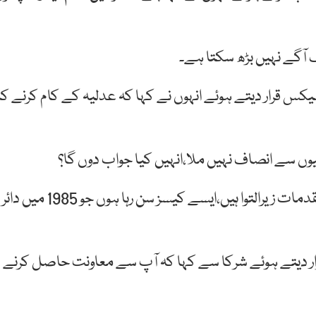
آگے نہیں بڑھ سکتا ہے۔
س قرار دیتے ہوئے انہوں نے کہا کہ عدلیہ کے کام کرنے کا
ں سے انصاف نہیں ملا،انہیں کیا جواب دوں گا؟
انہوں نے بتایا کہ سپریم کورٹ میں آج بھی دہائیوں کے مقدمات زیرالتوا ہیں،ایسے کیسز سن رہا ہوں جو 1985 میں دائر
رار دیتے ہوئے شرکا سے کہا کہ آپ سے معاونت حاصل کرنے