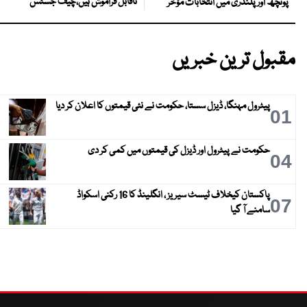
ناقابل فراموش ہیں،چیف جسٹس
پونچھ اور پلندری میں انتخابات مؤخر
مقبول ترین خبریں
پیٹرول مہنگا، ڈیزل سستا، حکومت نے نئی قیمتوں کا اعلان کر دیا
01
حکومت نے پیٹرول اور ڈیزل کی قیمتوں میں کمی کر دی
04
پاکستان کیخلاف ٹیسٹ سیریز ، انگلینڈ کا 16 رکنی اسکواڈ
07
سامنے آ گیا