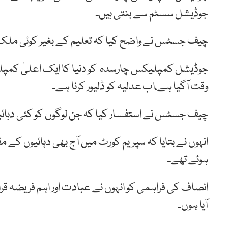
جوڈیشل سسٹم سے بنتی ہیں۔
چیف جسٹس نے واضح کیا کہ تعلیم کے بغیر کوئی ملک 
جوڈیشل کمپلیکس چارسدہ کو دنیا کا ایک اعلیٰ کمپلیک
وقت آگیا ہے،اب عدلیہ کو ڈلیور کرنا ہے۔
چیف جسٹس نے استفسار کیا کہ جن لوگوں کو کئی دہائیو
ہوئے تھے۔
انصاف کی فراہمی کو انہوں نے عبادت اور اہم فریضہ ق
آیا ہوں۔