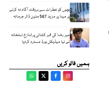
بچوں کو خطرات سے بروقت آگاہ نہ کرنے
پر میٹا پر مزید 567 ملین ڈالر جرمانہ
میر رضا کی قبر کشائی پر تنازع،اہلخانہ
نے نیا میڈیکل بورڈ مسترد کردیا
ہمیں فالو کریں
WhatsApp
Twitter
Facebook
Facebook