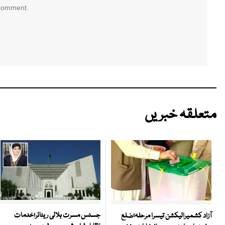
 comment.
متعلقہ خبریں
جسٹس مسرت ہلالی ریٹائر؛خدمات
آزاد کشمیرالیکشن تیسرا مرحلہ؛ضلع