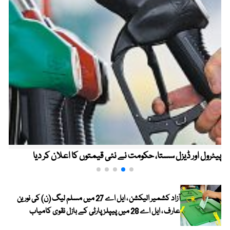
پیٹرول اور ڈیزل سستا، حکومت نے نئی قیمتوں کا اعلان کر دیا
آزاد کشمیر الیکشن ، ایل اے 27 میں مسلم لیگ (ن) کی نورین
عارف ، ایل اے 28 میں پیپلز پارٹی کے بازل نقوی کامیاب