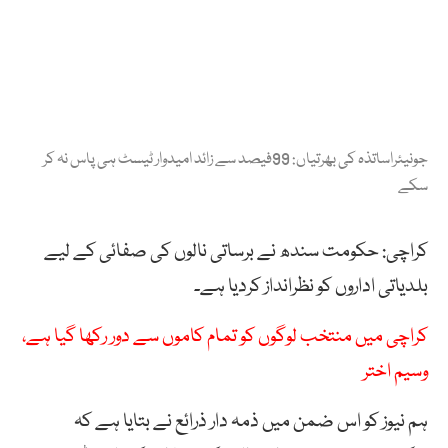
جونیئراساتذہ کی بھرتیاں: 99فیصد سے زائد امیدوار ٹیسٹ ہی پاس نہ کر
سکے
کراچی: حکومت سندھ نے برساتی نالوں کی صفائی کے لیے
بلدیاتی اداروں کو نظرانداز کردیا ہے۔
کراچی میں منتخب لوگوں کو تمام کاموں سے دور رکھا گیا ہے،
وسیم اختر
ہم نیوز کو اس ضمن میں ذمہ دار ذرائع نے بتایا ہے کہ