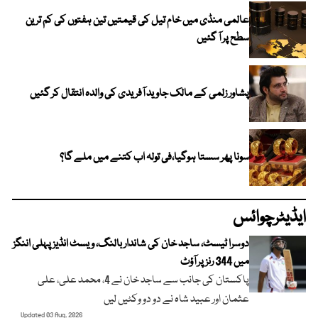
عالمی منڈی میں خام تیل کی قیمتیں تین ہفتوں کی کم ترین
سطح پر آ گئیں
پشاور زلمی کے مالک جاوید آفریدی کی والدہ انتقال کر گئیں
سونا پھر سستا ہوگیا،فی تولہ اب کتنے میں ملے گا؟
ایڈیٹرچوائس
دوسرا ٹیسٹ، ساجد خان کی شاندار بالنگ، ویسٹ انڈیز پہلی اننگز
میں 344 رنز پر آؤٹ
پاکستان کی جانب سے ساجد خان نے 4، محمد علی، علی
عثمان اور عبید شاہ نے دو دو وکٹیں لیں
Updated 03 Aug, 2026