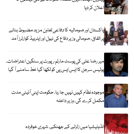
اعلان کر دیا
پاکستان اور صومالیہ کا دفاعی تعاون مزید مضبوط بنانے
پر اتفاق، صومالی وزیر دفاع کی نیول اور ایئرہیڈ کوارٹرز آمد
میر رضا علی کی پوسٹ مارٹم رپورٹ پر سنگین اعتراضات،
پولیس سرجن کا ایس ایس پی کو لکھا گیا خط سامنے آ گیا
موجودہ نظام کہیں نہیں جا رہا، حکومت اپنی آئینی مدت
مکمل کرے گی، وزیر داخلہ
انڈونیشیا میں زلزلے کے جھٹکے، شہری خوفزدہ