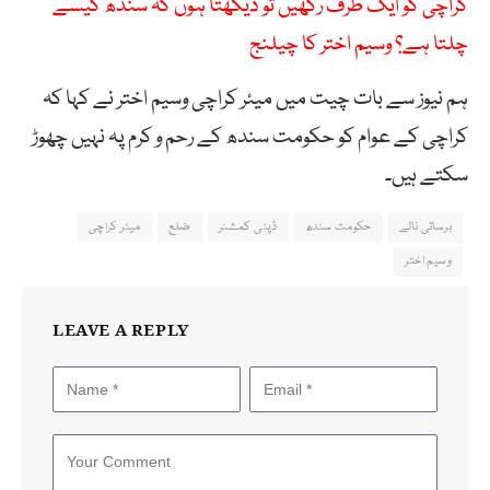
کراچی کو ایک طرف رکھیں تو دیکھتا ہوں کہ سندھ کیسے
چلتا ہے؟ وسیم اختر کا چیلنج
ہم نیوز سے بات چیت میں میئر کراچی وسیم اختر نے کہا کہ
کراچی کے عوام کو حکومت سندھ کے رحم و کرم پہ نہیں چھوڑ
سکتے ہیں۔
برساتی نالے
حکومت سندھ
ڈپٹی کمشنر
ضلع
میئر کراچی
وسیم اختر
LEAVE A REPLY