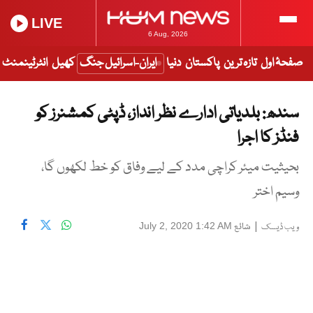
LIVE
6 Aug, 2026
صفحۂ اول
تازہ ترین
پاکستان
دنیا
ایران-اسرائیل جنگ
کھیل
انٹرٹینمنٹ
سندھ: بلدیاتی ادارے نظر انداز، ڈپٹی کمشنرز کو
فنڈز کا اجرا
بحیثیت میئر کراچی مدد کے لیے وفاق کو خط لکھوں گا،
وسیم اختر
|
شائع
July 2, 2020 1:42 AM
ویب ڈیسک