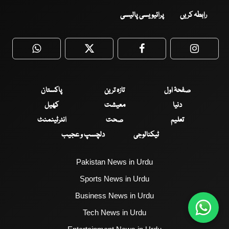
رابطہ کریں
پرائیویسی پالیسی
WhatsApp
Twitter
Facebook
Faceboo
صفحۂ اول
تازہ ترین
پاکستان
دنیا
معیشت
کھیل
تعلیم
صحت
انٹرٹینمنٹ
ٹیکنالوجی
دلچسپ و عجیب
Pakistan News in Urdu
Sports News in Urdu
Business News in Urdu
Tech News in Urdu