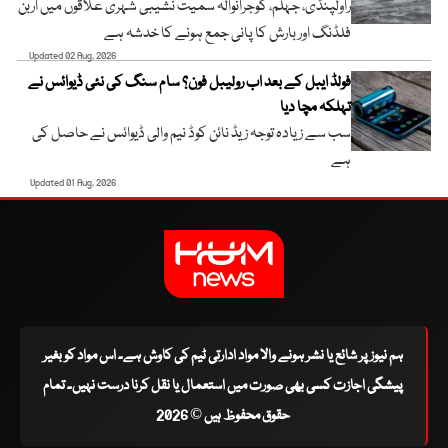
راولپنڈی، جہلم، گوجرانوالہ سمیت نشیبی شہری علاقوں میں اربن
فلڈنگ اور بارش کا پانی جمع ہونے کا خدشہ ہے
Updated 02 Aug, 2026
فولڈ ایبل کے بعد اب رولیبل فون؟ سام سنگ کی نئی ڈیوائس نے
تہلکہ مچا دیا
سب سے زیادہ توجہ زیڈ نائن کوڈ نیم والی ڈیوائس نے حاصل کی
ہے
Updated 01 Aug, 2026
ہم نیوز پر شائع یا نشر ہونے والا مواد ادارتی ٹیم کی کاوش ہے۔ اس مواد کو بغیر
پیشگی اجازت کسی بھی صورت میں استعمال یا نقل کرنا درست نہیں۔ تمام
حقوق محفوظ ہیں © 2026