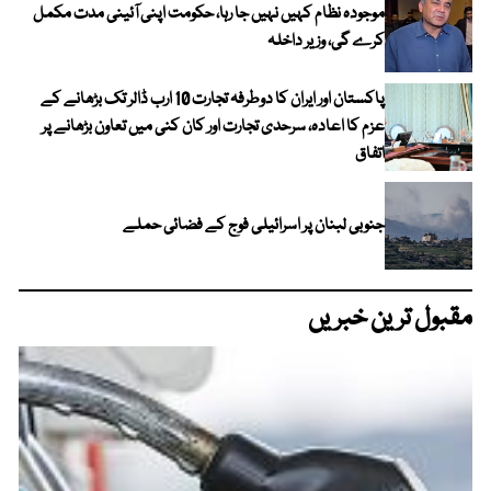
موجودہ نظام کہیں نہیں جا رہا، حکومت اپنی آئینی مدت مکمل
کرے گی، وزیر داخلہ
پاکستان اور ایران کا دوطرفہ تجارت 10 ارب ڈالر تک بڑھانے کے
عزم کا اعادہ، سرحدی تجارت اور کان کنی میں تعاون بڑھانے پر
اتفاق
جنوبی لبنان پر اسرائیلی فوج کے فضائی حملے
مقبول ترین خبریں