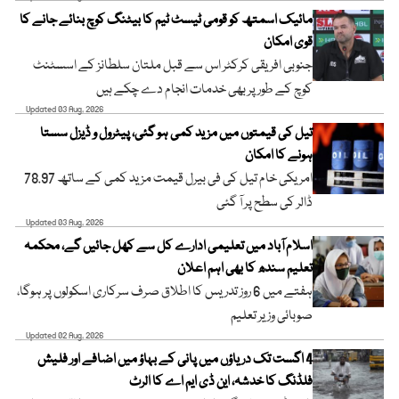
مائیک اسمتھ کو قومی ٹیسٹ ٹیم کا بیٹنگ کوچ بنائے جانے کا
قوی امکان
جنوبی افریقی کرکٹر اس سے قبل ملتان سلطانز کے اسسٹنٹ
کوچ کے طور پر بھی خدمات انجام دے چکے ہیں
Updated 03 Aug, 2026
تیل کی قیمتوں میں مزید کمی ہو گئی، پیٹرول و ڈیزل سستا
ہونے کا امکان
امریکی خام تیل کی فی بیرل قیمت مزید کمی کے ساتھ 78.97
ڈالر کی سطح پر آ گئی
Updated 03 Aug, 2026
اسلام آباد میں تعلیمی ادارے کل سے کھل جائیں گے، محکمہ
تعلیم سندھ کا بھی اہم اعلان
ہفتے میں 6 روز تدریس کا اطلاق صرف سرکاری اسکولوں پر ہوگا،
صوبائی وزیر تعلیم
Updated 02 Aug, 2026
4 اگست تک دریاؤں میں پانی کے بہاؤ میں اضافے اور فلیش
فلڈنگ کا خدشہ، این ڈی ایم اے کا الرٹ