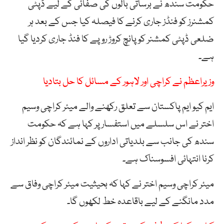
حکومت سندھ نے برساتی بالوں کی صفائی کے لیے ڈپٹی
کمشنرز کو فنڈز جاری کرنے کا فیصلہ کیا جس کے بعد ہر
ضلعی ڈپٹی کمشنر کو پانچ کروڑ روپے کا فنڈ جاری کردیا گیا
ہے۔
وزیراعظم نے کراچی اور لاہور کے مسائل کا حل بتادیا
ایم کیو ایم پاکستان سے تعلق رکھنے والے میئر کراچی وسیم
اختر نے اس سلسلے میں استفسار پر کہا ہے کہ حکومت
سندھ کی جانب سے بلدیاتی اداروں کے نمائندگان کو نظر انداز
کرنا انتہائی افسوسناک ہے۔
میئر کراچی وسیم اختر نے کہا کہ بحیثیت میئر کراچی وفاق سے
مدد مانگنے کے لیے باقاعدہ خط لکھوں گا۔