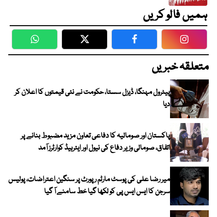
ہمیں فالو کریں
WhatsApp
Twitter
Facebook
Faceboo
متعلقہ خبریں
پیٹرول مہنگا، ڈیزل سستا، حکومت نے نئی قیمتوں کا اعلان کر
دیا
پاکستان اور صومالیہ کا دفاعی تعاون مزید مضبوط بنانے پر
اتفاق، صومالی وزیر دفاع کی نیول اور ایئرہیڈ کوارٹرز آمد
میر رضا علی کی پوسٹ مارٹم رپورٹ پر سنگین اعتراضات، پولیس
سرجن کا ایس ایس پی کو لکھا گیا خط سامنے آ گیا