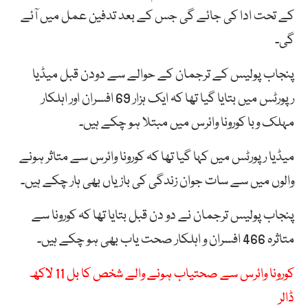
کے تحت ادا کی جائے گی جس کے بعد تدفین عمل میں آئے
گی۔
پنجاب پولیس کے ترجمان کے حوالے سے دودن قبل میڈیا
رپورٹس میں بتایا گیا تھا کہ ایک ہزار 69 افسران اور اہلکار
مہلک وبا کورونا وائرس میں مبتلا ہو چکے ہیں۔
میڈیا رپورٹس میں کہا گیا تھا کہ کورونا وائرس سے متاثر ہونے
والوں میں سے سات جوان زندگی کی بازیاں بھی ہار چکے ہیں۔
پنجاب پولیس ترجمان نے دو دن قبل بتایا تھا کہ کورونا سے
متاثرہ 466 افسران و اہلکار صحت یاب بھی ہو چکے ہیں۔
کورونا وائرس سے صحتیاب ہونے والے شخص کا بل 11 لاکھ
ڈالر