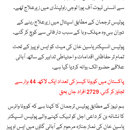
سے انسٹی ٹیوٹ آف یورا لوجی راولپنڈی میں زیرعلاج تھے۔
پولیس ترجمان کے مطابق اسپتال میں زیرعلاج رہنے کے
دوران ہی وہ مہلک وبا کے سبب دار فانی سے کوچ کر گئے۔
پولیس انسپکٹر یاسین خان کی میت کو ایس او پیز کے تحت
تمام تر حفاظتی اقدامات و احتیاطی تدابیر کے ساتھ آبائی
علاقے حضرو اٹک روانہ کردیا گیا ہے۔
پاکستان میں کورونا کیسز کی تعداد ایک لاکھ 44 ہزار سے
تجاوز کر گئی، 2729 افراد جاں بحق
ہم نیوز کے مطابق پولیس ترجمان کا کہنا ہے کہ کورونا وائرس
کا نشانہ بن کر داعی اجل کو لبیک کہنے والے پولیس انسپکٹر
یاسین خان کی نماز جنازہ مرحوم کے آبائی گاؤں میں ایس او پیز