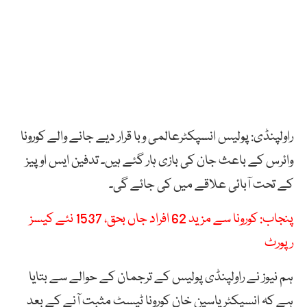
راولپنڈی: پولیس انسپکٹرعالمی وبا قرار دیے جانے والے کورونا
وائرس کے باعث جان کی بازی ہار گئے ہیں۔ تدفین ایس او پیز
کے تحت آبائی علاقے میں کی جائے گی۔
پنجاب: کورونا سے مزید 62 افراد جاں بحق، 1537 نئے کیسز
رپورٹ
ہم نیوز نے راولپنڈی پولیس کے ترجمان کے حوالے سے بتایا
ہے کہ انسپکٹر یاسین خان کورونا ٹیسٹ مثبت آنے کے بعد