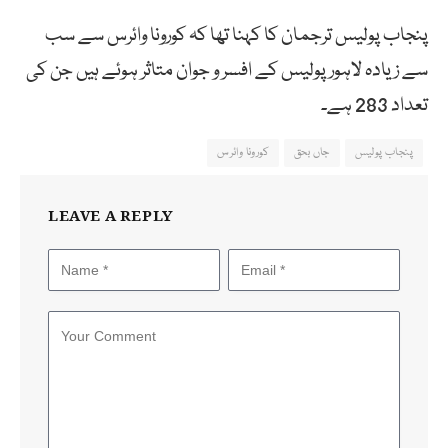
پنجاب پولیس ترجمان کا کہنا تھا کہ کورونا وائرس سے سب
سے زیادہ لاہور پولیس کے افسر و جوان متاثر ہوئے ہیں جن کی
تعداد 283 ہے۔
پنجاب پولیس
جاں بحق
کورونا وائرس
LEAVE A REPLY