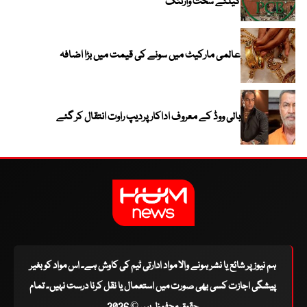
کیلئے سخت وارننگ
عالمی مارکیٹ میں سونے کی قیمت میں بڑا اضافہ
بالی ووڈ کے معروف اداکار پردیپ راوت انتقال کر گئے
ہم نیوز پر شائع یا نشر ہونے والا مواد ادارتی ٹیم کی کاوش ہے۔ اس مواد کو بغیر
پیشگی اجازت کسی بھی صورت میں استعمال یا نقل کرنا درست نہیں۔ تمام
حقوق محفوظ ہیں © 2026