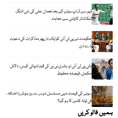
ٹیم سے ڈراپ ہونے کے بعد نعمان علی کی نئی اننگز،
لنکاشائر کاؤنٹی سے معاہدہ
حکومت نے پی ٹی آئی کو ایک بارپھر مذاکرات کی دعوت
دے دی
بانی پی ٹی آئی اور بشریٰ بی بی کی قیدِ تنہائی کیس، دلائل
مکمل، فیصلہ محفوظ
سونے کی قیمت میں مسلسل دوسرے روز ہوشربا اضافہ ،
فی تولہ کتنے کا ہو گیا؟
ہمیں فالو کریں