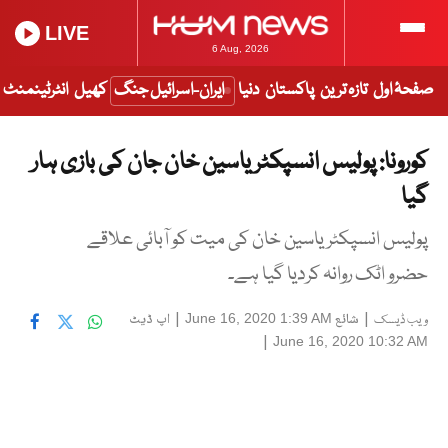
LIVE
6 Aug, 2026
صفحۂ اول
تازہ ترین
پاکستان
دنیا
ایران-اسرائیل جنگ
کھیل
انٹرٹینمنٹ
کورونا: پولیس انسپکٹر یاسین خان جان کی بازی ہار
گیا
پولیس انسپکٹر یاسین خان کی میت کو آبائی علاقے
حضرو اٹک روانہ کردیا گیا ہے۔
|
شائع
|
اپ ڈیٹ
June 16, 2020 1:39 AM
ویب ڈیسک
|
June 16, 2020 10:32 AM