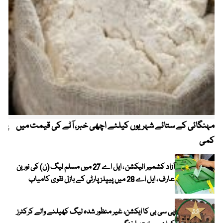
مہنگائی کے ستائے شہریوں کیلئے اچھی خبر، آٹے کی قیمت میں
پیٹ
کمی
آزاد کشمیر الیکشن ، ایل اے 27 میں مسلم لیگ (ن) کی نورین
عارف ، ایل اے 28 میں پیپلز پارٹی کے بازل نقوی کامیاب
پی سی بی کا ایکشن، غیر منظور شدہ لیگ کھیلنے والے کرکٹرز