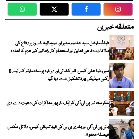
WhatsApp
Twitter
Facebook
Faceboo
متعلقہ خبریں
فیلڈ مارشل سید عاصم منیر اور صومالیہ کے وزیر دفاع کی
ملاقات، دفاعی تعاون اور استعدادِ کار بڑھانے کے عزم کا اعادہ
میر رضا علی کیس، قبر کشائی اور دوبارہ پوسٹ مارٹم کے لیے 8
رکنی میڈیکل بورڈ تشکیل دے دیا گیا
حکومت نے پی ٹی آئی کو ایک بارپھر مذاکرات کی دعوت دے دی
بانی پی ٹی آئی اور بشریٰ بی بی کی قیدِ تنہائی کیس، دلائل مکمل،
فیصلہ محفوظ