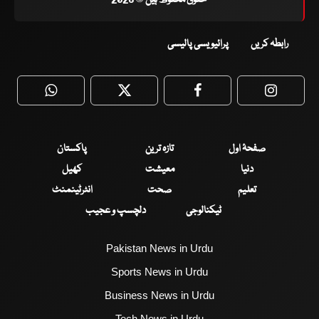
رابطہ کریں
پرائیویسی پالیسی
WhatsApp
Twitter
Facebook
Faceboo
صفحۂ اول
تازہ ترین
پاکستان
دنیا
معیشت
کھیل
تعلیم
صحت
انٹرٹینمنٹ
ٹیکنالوجی
دلچسپ و عجیب
Pakistan News in Urdu
Sports News in Urdu
Business News in Urdu
Tech News in Urdu