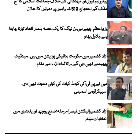
پیٹرولیم لیوی اور مہنگائی کے خلاف جماعت اسلامی کا آج
ملک گیر احتجاج، 510 شاہراہوں پر دھرنوں کا اعلان
وزیراعظم اچھے ہیں، ن لیگ کا ایک حصہ ہمارا اتحاد توڑنا چاہتا
ہے، بلاول بھٹو
آزاد کشمیر میں حکومت بنانیکی پوزیشن میں ہیں ، مینڈیٹ
چھیننے نہیں دیں گے ، رانا ثناء اللہ ، امیر مقام
میں نے پی ٹی آئی کومذاکرات کی کوئی دعوت نہیں دی،
اسپیکرقومی اسمبلی
آزاد کشمیرالیکشن تیسرا مرحلہ؛ضلع پونچھ اور پلندری میں
انتخابات مؤخر