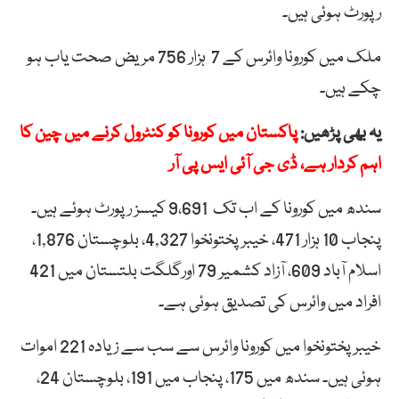
رپورٹ ہوئی ہیں۔
ملک میں کورونا وائرس کے 7 ہزار 756 مریض صحت یاب ہو
چکے ہیں۔
یہ بھی پڑھیں:
پاکستان میں کورونا کو کنٹرول کرنے میں چین کا
اہم کردار ہے، ڈی جی آئی ایس پی آر
سندھ میں کورونا کے اب تک 9،691 کیسز رپورٹ ہوئے ہیں۔
پنجاب 10 ہزار 471، خیبرپختونخوا 4,327، بلوچستان 1,876،
اسلام آباد 609، آزاد کشمیر 79 اورگلگت بلتستان میں 421
افراد میں وائرس کی تصدیق ہوئی ہے۔
خیبرپختونخوا میں کورونا وائرس سے سب سے زیادہ 221 اموات
ہوئی ہیں۔ سندھ میں 175، پنجاب میں 191، بلوچستان 24،