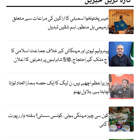
تازہ ترین خبریں
خیبرپختونخوا اسمبلی کا اراکین کی مراعات سے متعلق
ترمیمی بل منظور، اہم شقیں تبدیل
پیٹرولیم لیوی اور مہنگائی کے خلاف جماعت اسلامی کا
آج ملک گیر احتجاج، 510 شاہراہوں پر دھرنوں کا اعلان
وزیراعظم اچھے ہیں، ن لیگ کا ایک حصہ ہمارا اتحاد توڑنا
چاہتا ہے، بلاول بھٹو
کون سی چیز مہنگی ہوئی ،کونسی سستی؟ ہفتہ وار رپورٹ
آگئی