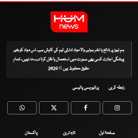
ہم نیوز پر شائع یا نشر ہونے والا مواد ادارتی ٹیم کی کاوش ہے۔ اس مواد کو بغیر
پیشگی اجازت کسی بھی صورت میں استعمال یا نقل کرنا درست نہیں۔ تمام
حقوق محفوظ ہیں © 2026
رابطہ کریں
پرائیویسی پالیسی
WhatsApp
Twitter
Facebook
Faceboo
صفحۂ اول
تازہ ترین
پاکستان