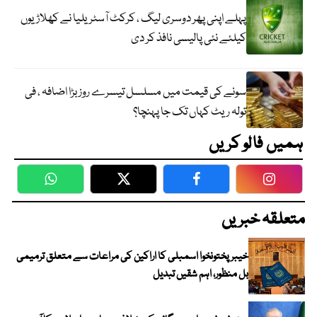
پہلے اپنی پھر دوسری لیگ ، کرکٹ آسٹریلیا نے کھلاڑیوں
کیلئے نئی پالیسی نافذ کر دی
سونے کی قیمت میں مسلسل تیسرے روز بڑا اضافہ ، فی
تولہ ریٹ کہاں تک جا پہنچا؟
ہمیں فالو کریں
WhatsApp
Twitter
Facebook
Faceboo
متعلقہ خبریں
خیبرپختونخوا اسمبلی کا اراکین کی مراعات سے متعلق ترمیمی
بل منظور، اہم شقیں تبدیل