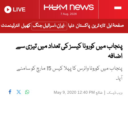
LIVE
7 Aug, 2026
صفحۂ اول
تازہ ترین
پاکستان
دنیا
ایران-اسرائیل جنگ
کھیل
انٹرٹینمنٹ
پنجاب میں کورونا کیسز کی تعداد میں تیزی سے
اضافہ
پنجاب میں کورونا وائرس کا پہلا کیس 15 مارچ کو سامنے
آیا۔
|
شائع
May 9, 2020 12:40 PM
ویب ڈیسک