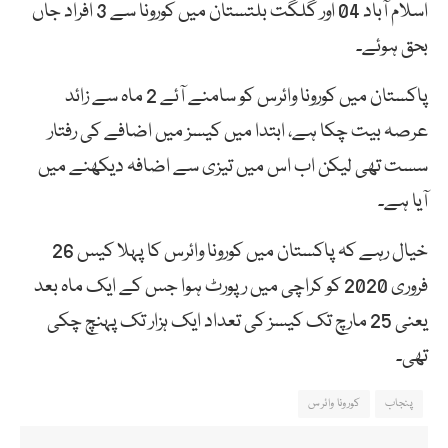
اسلام آباد 04 اور گلگت بلتستان میں کورونا سے 3 افراد جاں
بحق ہوئے۔
پاکستان میں کورونا وائرس کو سامنے آئے 2 ماہ سے زائد
عرصہ بیت چکا ہے، ابتدا میں کیسز میں اضافے کی رفتار
سست تھی لیکن اب اس میں تیزی سے اضافہ دیکھنے میں
آیا ہے۔
خیال رہے کہ پاکستان میں کورونا وائرس کا پہلا کیس 26
فروری 2020 کو کراچی میں رپورٹ ہوا جس کے ایک ماہ بعد
یعنی 25 مارچ تک کیسز کی تعداد ایک ہزار تک پہنچ چکی
تھی۔
پنجاب
کورونا وائرس