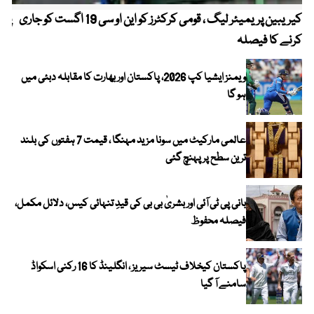
کیریبین پریمیئر لیگ ، قومی کرکٹرز کو این او سی 19 اگست کو جاری
پیٹ
کرنے کا فیصلہ
ویمنز ایشیا کپ 2026، پاکستان اور بھارت کا مقابلہ دبئی میں
ہو گا
عالمی مارکیٹ میں سونا مزید مہنگا ، قیمت 7 ہفتوں کی بلند
ترین سطح پر پہنچ گئی
بانی پی ٹی آئی اور بشریٰ بی بی کی قیدِ تنہائی کیس، دلائل مکمل،
فیصلہ محفوظ
پاکستان کیخلاف ٹیسٹ سیریز ، انگلینڈ کا 16 رکنی اسکواڈ
سامنے آ گیا