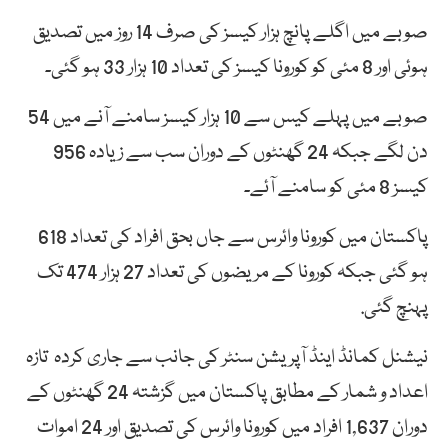
صوبے میں اگلے پانچ ہزار کیسز کی صرف 14 روز میں تصدیق
ہوئی اور 8 مئی کو کورونا کیسز کی تعداد 10 ہزار 33 ہو گئی۔
صوبے میں پہلے کیس سے 10 ہزار کیسز سامنے آنے میں 54
دن لگے جبکہ 24 گھنٹوں کے دوران سب سے زیادہ 956
کیسز 8 مئی کو سامنے آئے۔
پاکستان میں کورونا وائرس سے جاں بحق افراد کی تعداد 618
ہو گئی جبکہ کورونا کے مریضوں کی تعداد 27 ہزار 474 تک
پہنچ گئی.
نیشنل کمانڈ اینڈ آپریشن سنٹر کی جانب سے جاری کردہ تازہ
اعداد و شمار کے مطابق پاکستان میں گزشتہ 24 گھنٹوں کے
دوران 1,637 افراد میں کورونا وائرس کی تصدیق اور 24 اموات