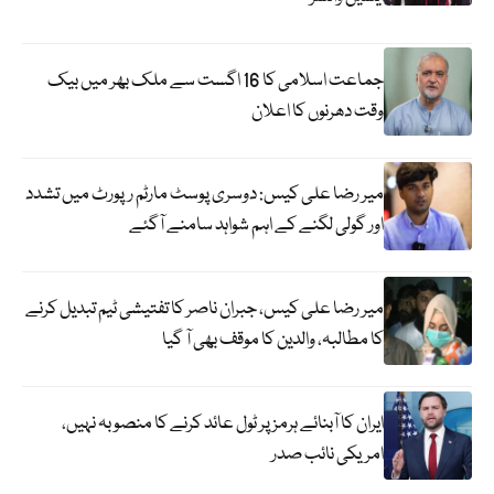
جماعت اسلامی کا 16 اگست سے ملک بھر میں بیک
وقت دھرنوں کا اعلان
میر رضا علی کیس: دوسری پوسٹ مارٹم رپورٹ میں تشدد
اور گولی لگنے کے اہم شواہد سامنے آگئے
میر رضا علی کیس، جبران ناصر کا تفتیشی ٹیم تبدیل کرنے
کا مطالبہ، والدین کا موقف بھی آ گیا
ایران کا آبنائے ہرمز پر ٹول عائد کرنے کا منصوبہ نہیں،
امریکی نائب صدر