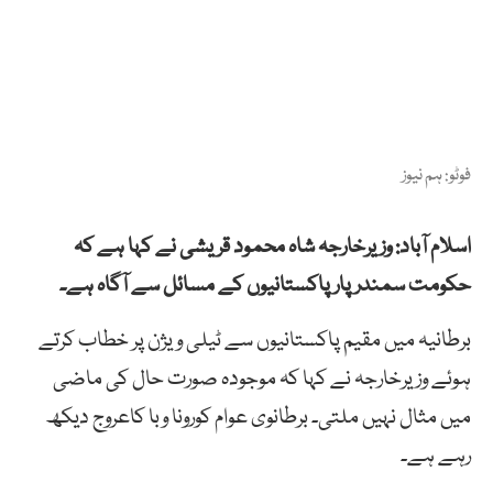
فوٹو: ہم نیوز
اسلام آباد: وزیرخارجہ شاہ محمود قریشی نے کہا ہے کہ
حکومت سمندر پار پاکستانیوں کے مسائل سے آگاہ ہے۔
برطانیہ میں مقیم پاکستانیوں سے ٹیلی ویژن پر خطاب کرتے
ہوئے وزیرخارجہ نے کہا کہ موجودہ صورت حال کی ماضی
میں مثال نہیں ملتی۔ برطانوی عوام کورونا وبا کاعروج دیکھ
رہے ہے۔