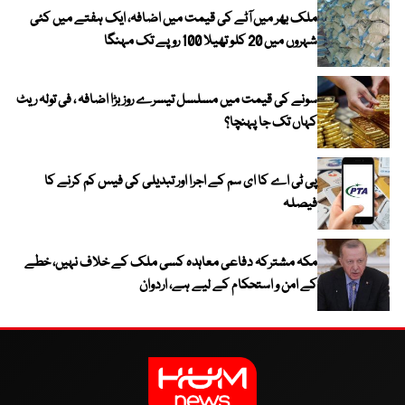
ملک بھر میں آٹے کی قیمت میں اضافہ، ایک ہفتے میں کئی
شہروں میں 20 کلو تھیلا 100 روپے تک مہنگا
سونے کی قیمت میں مسلسل تیسرے روز بڑا اضافہ ، فی تولہ ریٹ
کہاں تک جا پہنچا؟
پی ٹی اے کا ای سم کے اجرا اور تبدیلی کی فیس کم کرنے کا
فیصلہ
مکہ مشترکہ دفاعی معاہدہ کسی ملک کے خلاف نہیں، خطے
کے امن و استحکام کے لیے ہے، اردوان