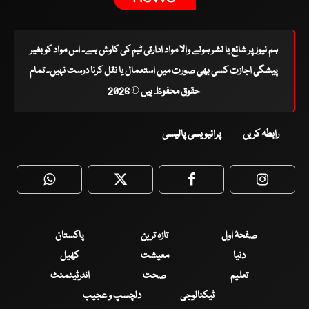
ہم نیوز پر شائع یا نشر ہونے والا مواد ادارتی ٹیم کی کاوش ہے۔ اس مواد کو بغیر
پیشگی اجازت کسی بھی صورت میں استعمال یا نقل کرنا درست نہیں۔ تمام
حقوق محفوظ ہیں © 2026
رابطہ کریں
پرائیویسی پالیسی
WhatsApp
Twitter
Facebook
Faceboo
صفحۂ اول
تازہ ترین
پاکستان
دنیا
معیشت
کھیل
تعلیم
صحت
انٹرٹینمنٹ
ٹیکنالوجی
دلچسپ و عجیب