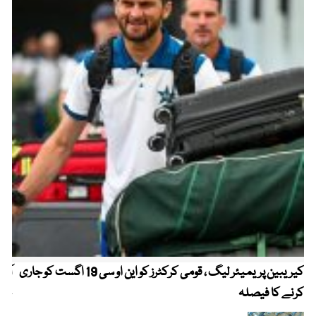
کیریبین پریمیئر لیگ ، قومی کرکٹرز کو این او سی 19 اگست کو جاری
آز
کرنے کا فیصلہ
چھی