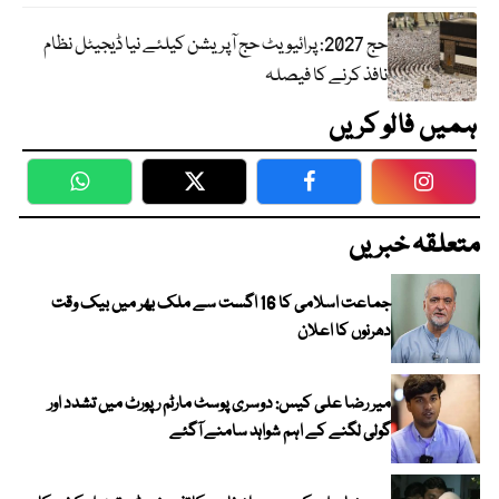
حج 2027: پرائیویٹ حج آپریشن کیلئے نیا ڈیجیٹل نظام
نافذ کرنے کا فیصلہ
ہمیں فالو کریں
WhatsApp
Twitter
Facebook
Faceboo
متعلقہ خبریں
جماعت اسلامی کا 16 اگست سے ملک بھر میں بیک وقت
دھرنوں کا اعلان
میر رضا علی کیس: دوسری پوسٹ مارٹم رپورٹ میں تشدد اور
گولی لگنے کے اہم شواہد سامنے آگئے