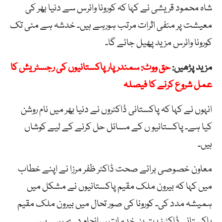
شاہ محمود قریشی نے کہا کہ کورونا وائرس سے دنیا بھر کی
معیشت پر منفی اثرات مرتب ہورہے ہیں۔ خدشہ ہے مئی تک
کورونا وائرس مزید پھیل جائے گا۔
مزید پڑھیں:
حق ووٹ: سمندر پار پاکستانیوں کی رجسٹریش کا
عمل شروع کرنے کا فیصلہ
انہوں نے کہا کہ پاکستانی ڈاکٹروں نے دنیا بھر میں نام روشن
کیا ہے۔ پاکستانیو ں کے مسائل حل کرنے کے لیے کوشاں
ہیں۔
معاون خصوصی برائے صحت ڈاکٹر ظفر مرزا نے اپنے خطاب
میں کہا کہ بیرون ملک مقیم پاکستانیوں نے مشکل میں
ہمیشہ مدد کی۔ کورونا کی صور تحال میں بیرون ملک مقیم
پاکستانی ڈاکٹرز بہترین خدمات سرانجام دے رہے ہیں۔