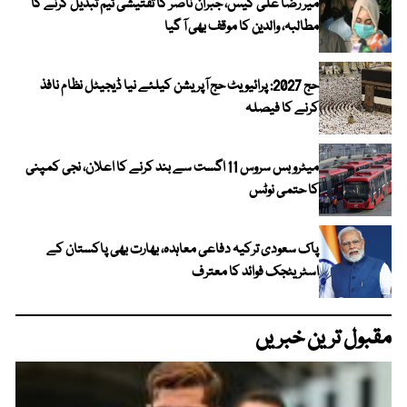
میر رضا علی کیس، جبران ناصر کا تفتیشی ٹیم تبدیل کرنے کا
مطالبہ، والدین کا موقف بھی آ گیا
حج 2027: پرائیویٹ حج آپریشن کیلئے نیا ڈیجیٹل نظام نافذ
کرنے کا فیصلہ
میٹرو بس سروس 11 اگست سے بند کرنے کا اعلان، نجی کمپنی
کا حتمی نوٹس
پاک سعودی ترکیہ دفاعی معاہدہ، بھارت بھی پاکستان کے
اسٹریٹجک فوائد کا معترف
مقبول ترین خبریں