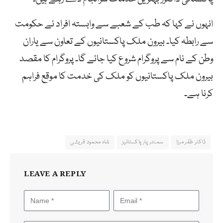
انہوں نے کہا کہ طب کے شعبے سے وابستہ افراد نے حکومت
سے رابطہ کیا۔ بیرون ملک پاکستانیوں کے تعاون سے یاران
وطن کے نام سے پروگرام شروع کیا جائے گا۔ پروگرام کا مقصد
بیرون ملک پاکستانیوں کو ملک کی خدمت کا موقع فراہم
کرنا ہے۔
ڈاکٹر ظفر مرزا
سمندر پار پاکستانیز
شاہ محمود قریشی
LEAVE A REPLY