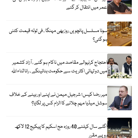
عمر میں انتقال کر گئے
سونا مسلسل پانچویں روز بھی مہنگا ، فی تولہ قیمت کتنی
ہو گئی؟
احتجاج کرنیوالے مقاصد میں ناکام ہو گئے ، آزاد کشمیر
میں دو تہائی اکثریت سے حکومت بنائینگے ، رانا ثناء اللہ
میر رضا کیس؛ شرجیل میمن نے اپنے اور بیٹے کے خلاف
سوشل میڈیا مہم چلانے کا الزام کس پر لگایا؟
اگلے سال کیلئے 40 روزہ حج اسکیم کا پیکیج 12 لاکھ
روپے مقرر