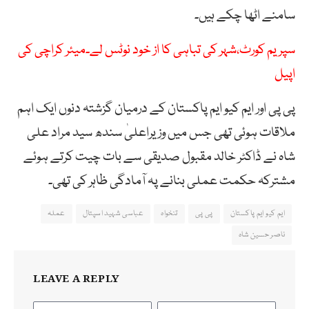
سامنے اٹھا چکے ہیں۔
سپریم کورٹ،شہر کی تباہی کا از خود نوٹس لے۔میئر کراچی کی
اپیل
پی پی اور ایم کیو ایم پاکستان کے درمیان گزشتہ دنوں ایک اہم
ملاقات ہوئی تھی جس میں وزیراعلیٰ سندھ سید مراد علی
شاہ نے ڈاکٹر خالد مقبول صدیقی سے بات چیت کرتے ہوئے
مشترکہ حکمت عملی بنانے پہ آمادگی ظاہر کی تھی۔
ایم کیو ایم پاکستان
پی پی
تنخواہ
عباسی شہید اسپتال
عملہ
ناصر حسین شاہ
LEAVE A REPLY