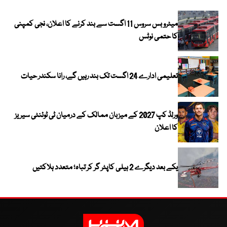
میٹرو بس سروس 11 اگست سے بند کرنے کا اعلان، نجی کمپنی
کا حتمی نوٹس
تعلیمی ادارے 24 اگست تک بند رہیں گے، رانا سکندر حیات
ورلڈ کپ 2027 کے میزبان ممالک کے درمیان ٹی ٹوئنٹی سیریز
کا اعلان
یکے بعد دیگرے 2 ہیلی کاپٹر گر کر تباہ؛ متعدد ہلاکتیں