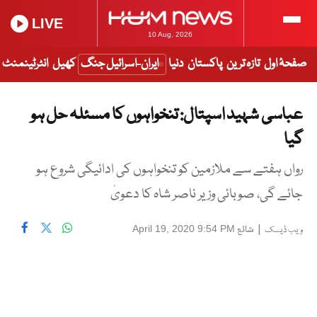
LIVE
10 Aug, 2026
صفحۂ اول
تازہ ترین
پاکستان
دنیا
ایران-اسرائیل جنگ
کھیل
انٹرٹینمنٹ
عباسی شہید اسپتال: تنخواہوں کا مسئلہ حل ہو
گیا
رواں ہفتے سے ملازمین کو تنخواہوں کی ادائیگی شروع ہو
جائے گی، صوبائی وزیر ناصر شاہ کا دعویٰ
|
شائع
April 19, 2020 9:54 PM
ویب ڈیسک