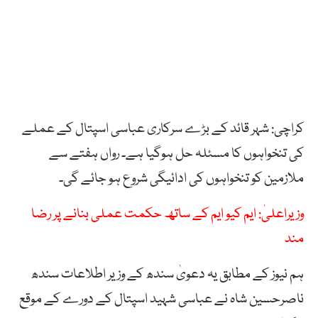
کراچی: شہر قائد کے بڑے سرکاری عباسی اسپتال کے عملے
کی تنخواہوں کا مسئلہ حل ہوگیا ہے۔ رواں ہفتے سے
ملازمین کو تنخواہوں کی ادائیگی شروع ہو جائے گی۔
وزیراعلیٰ: ایم کیو ایم کے ساتھ حکمت عملی بنانے پر رضا
مند
ہم نیوز کے مطابق یہ دعویٰ سندھ کے وزیر اطلاعات سندھ
ناصرحسین شاہ نے عباسی شہید اسپتال کے دورے کے موقع