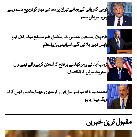
فوجی کارروائی کے بجائے تہران پر معاشی دباؤ کو ترجیح دے رہے
ہیں، امریکی صدر
غزہ پلان مسترد، حماس کے مکمل غیر مسلح ہونے تک فوج
واپس نہیں بلائیں گے، اسرائیلی وزیراعظم
ٹرمپ آبنائے ہرمز کھلنے پر فتح کا اعلان کرنے والے تھے، وال
اسٹریٹ جرنل کا انکشاف
معاہدہ ہو یا نہ ہو، اسرائیل ایران کو جوہری ہتھیارحاصل نہیں کرنے
دیگا، نیتن یاہو
مقبول ترین خبریں