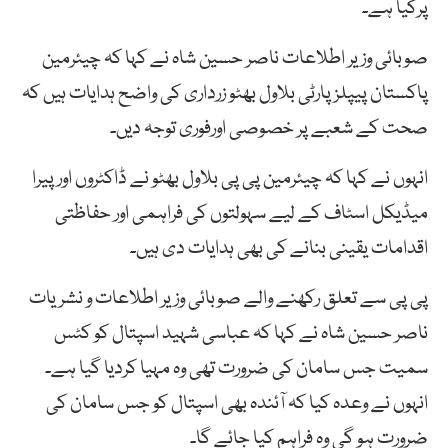
پرکیا ہے۔
صوبائی وزیر اطلاعات ناصر حسین شاہ نے کہا کہ چیئرمین
پاکستان پیپلزپارٹی بلاول بھٹو زرداری کی واضح ہدایات ہیں کہ
صحت کے شعبے پر خصوصی اورفوری توجہ دیں۔
انہوں نے کہا کہ چیئرمین پی پی بلاول بھٹو نے ڈاکٹروں اور پیرا
میڈیکل اسٹاف کے لیے سہولتوں کی فراہمی اور حفاظتی
اقدامات یقینی بنانے کی بھی ہدایات دی ہیں۔
پی پی سے تعلق رکھنے والے صوبائی وزیر اطلاعات و نشریات
ناصر حسین شاہ نے کہا کہ عباسی شہید اسپتال کو کٹس
سمیت جس سامان کی ضرورت تھی وہ مہیا کردیا گیا ہے۔
انہوں نے وعدہ کیا کہ آئندہ بھی اسپتال کو جس سامان کی
ضرورت ہو گی وہ فراہم کیا جائے گا۔