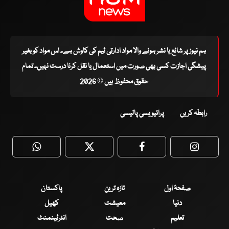
ہم نیوز پر شائع یا نشر ہونے والا مواد ادارتی ٹیم کی کاوش ہے۔ اس مواد کو بغیر
پیشگی اجازت کسی بھی صورت میں استعمال یا نقل کرنا درست نہیں۔ تمام
حقوق محفوظ ہیں © 2026
رابطہ کریں
پرائیویسی پالیسی
WhatsApp
Twitter
Facebook
Faceboo
صفحۂ اول
تازہ ترین
پاکستان
دنیا
معیشت
کھیل
تعلیم
صحت
انٹرٹینمنٹ