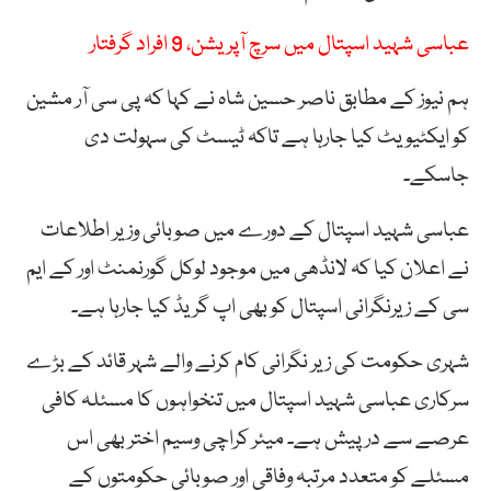
عباسی شہید اسپتال میں سرچ آپریشن، 9 افراد گرفتار
ہم نیوز کے مطابق ناصر حسین شاہ نے کہا کہ پی سی آر مشین
کو ایکٹیویٹ کیا جارہا ہے تاکہ ٹیسٹ کی سہولت دی
جاسکے۔
عباسی شہید اسپتال کے دورے میں صوبائی وزیر اطلاعات
نے اعلان کیا کہ لانڈھی میں موجود لوکل گورنمنٹ اور کے ایم
سی کے زیرنگرانی اسپتال کو بھی اپ گریڈ کیا جارہا ہے۔
شہری حکومت کی زیر نگرانی کام کرنے والے شہر قائد کے بڑے
سرکاری عباسی شہید اسپتال میں تنخواہوں کا مسئلہ کافی
عرصے سے درپیش ہے۔ میئر کراچی وسیم اختر بھی اس
مسئلے کو متعدد مرتبہ وفاقی اور صوبائی حکومتوں کے