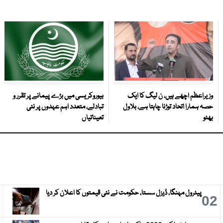
وزیراعظم اچھے ہیں، ن لیگ کا ایک
بیوروکریسی میں بڑے پیمانے پر تقرر و
حصہ ہمارا اتحاد توڑنا چاہتا ہے، بلاول
تبادلے، متعدد اہم عہدوں پر نئی
بھٹو
تعیناتیاں
پیٹرول مہنگا، ڈیزل سستا، حکومت نے نئی قیمتوں کا اعلان کر دیا
3
02