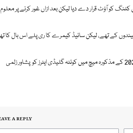
 کٹنگ کو آؤٹ قرار دے دیا لیکن بعد ازاں غور کرنے پر معلوم
دوں کے تھے، لیکن سائیڈ کیمرے کا ری پلے اس بال کا تھا
امپائر کے غلط فیصلے کے سبب پاکستان سپر لیگ2020 کے مذکورہ میچ میں کوئٹہ گلیڈی ایٹرز کو پشاور زلمی
EAVE A REPLY