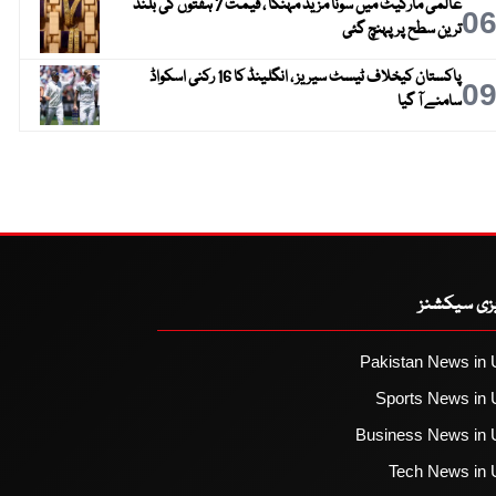
عالمی مارکیٹ میں سونا مزید مہنگا ، قیمت 7 ہفتوں کی بلند
0
ترین سطح پر پہنچ گئی
پاکستان کیخلاف ٹیسٹ سیریز ، انگلینڈ کا 16 رکنی اسکواڈ
0
سامنے آ گیا
یزی سیکشنز
Pakistan News in 
Sports News in 
Business News in 
Tech News in 