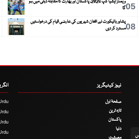
ویمنز ایشیا کپ 2026، پاکستان اور بھارت کا مقابلہ دبئی میں ہو
6
05
گا
پشاور ہائیکورٹ نے افغان شہریوں کی عارضی قیام کی درخواستیں
9
08
مسترد کر دیں
نیوز کیٹیگریز
انگر
صفحۂ اول
Urdu
تازہ ترین
Urdu
پاکستان
Urdu
دنیا
Urdu
اس
معیشت