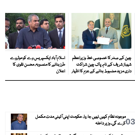
چین کے صدر کا خصوصی خط وزیراعظم
اسلام آباد ایکسپریس وے کو موٹروے
شہباز شریف کے نام، پاک چین شراکت
طرز بنانے کا منصوبہ، محسن نقوی کا
داری مزید مضبوط بنانے کے عزم کا اظہار
اعلان
موجودہ نظام کہیں نہیں جا رہا، حکومت اپنی آئینی مدت مکمل
0
کرے گی، وزیر داخلہ