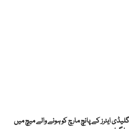
می اور کوئٹہ گلیڈی ایٹرز کے پانچ مارچ کو ہونے والے میچ میں