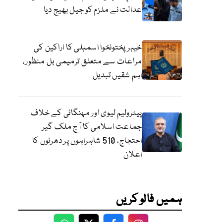
عدالت نے ملزم کو جیل بھیج دیا
خیبرپختونخوا اسمبلی کا اراکین کی
مراعات سے متعلق ترمیمی بل منظور،
اہم شقیں تبدیل
پیٹرولیم لیوی اور مہنگائی کے خلاف
جماعت اسلامی کا آج ملک گیر
احتجاج، 510 شاہراہوں پر دھرنوں کا
اعلان
ہمیں فالو کریں