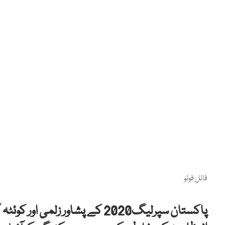
فائل فوٹو
پاکستان سپرلیگ2020 کے پشاور زل