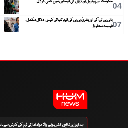
حکومت نے پیٹرول اور ڈیزل کی قیمتوں میں کمی کر دی
04
بانی پی ٹی آئی اور بشریٰ بی بی کی قیدِ تنہائی کیس، دلائل مکمل،
07
فیصلہ محفوظ
ہم نیوز پر شائع یا نشر ہونے والا مواد ادارتی ٹیم کی کاوش ہے۔ 