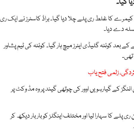
ا گیا۔
یمرے کا غلط ری پلے چلا دیا گیا۔ براڈ کاسٹرز نے ایک ری
صلہ دے دیا۔
بعد کوئٹہ گلیڈی ایٹرز میچ ہار گیا۔ کوئٹہ کی ٹیم پشاور
گی، زلمی فتح یاب
ننگز کے گیارہویں اوور کی چوتھی گیند پر وہ مڈ وکٹ پر
پلے کا سہارا لیا اور مختلف اینگلز کو بار بار دیکھ کر