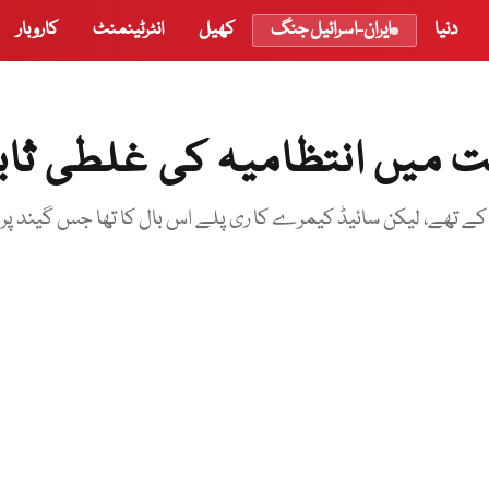
دنیا
ایران-اسرائیل جنگ
کھیل
انٹرٹینمنٹ
کاروبار
ت میں انتظامیہ کی غلطی ثا
 تھے، لیکن سائیڈ کیمرے کا ری پلے اس بال کا تھا جس گیند پر