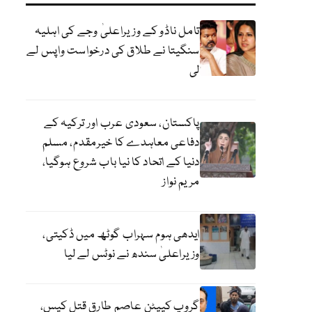
تامل ناڈو کے وزیراعلیٰ وجے کی اہلیہ
سنگیتا نے طلاق کی درخواست واپس لے
لی
پاکستان، سعودی عرب اور ترکیہ کے
دفاعی معاہدے کا خیرمقدم، مسلم
دنیا کے اتحاد کا نیا باب شروع ہوگیا،
مریم نواز
ایدھی ہوم سہراب گوٹھ میں ڈکیتی،
وزیراعلیٰ سندھ نے نوٹس لے لیا
گروپ کیپٹن عاصم طارق قتل کیس،