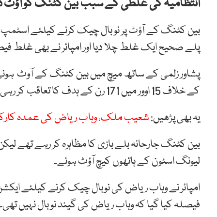
انتظامیہ کی غلطی کے سبب بین کٹنگ کو آؤٹ دی
بین کٹنگ کے آؤٹ پر نو بال چیک کرنے کیلئے اسٹمپ ک
پلے صحیح ایک غلط چلا دیا اور امپائر نے بھی غلط فی
پشاور زلمی کے ساتھ میچ میں بین کٹنگ کے آوٹ ہونے کے 
کے خلاف 15 اوور میں 171 رن کے ہدف کا تعاقب کر رہی تھی۔
یہ بھی پڑھیں:
شعیب ملک، وہاب ریاض کی عمدہ کارکرد
بین کٹنگ جارحانہ بلے بازی کا مظاہرہ کر رہے تھے لیکن ا
لیونگ اسٹون کے ہاتھوں کیچ آؤٹ ہوئے۔
امپائر نے وہاب ریاض کی نوبال چیک کرنے کیلئے ایکشن ری 
فیصلہ کیا گیا کہ وہاب ریاض کی گیند نو بال نہیں تھی۔