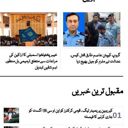
خیبرپختونخوا اسمبلی کا اراکین کی
گروپ کیپٹن عاصم طارق قتل کیس،
مراعات سے متعلق ترمیمی بل منظور،
عدالت نے ملزم کو جیل بھیج دیا
اہم شقیں تبدیل
مقبول ترین خبریں
کیریبین پریمیئر لیگ ، قومی کرکٹرز کو این او سی 19 اگست کو
01
جاری کرنے کا فیصلہ