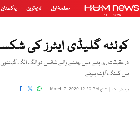
صفحۂ اول
تازہ ترین
پاکستان
7 Aug, 2026
کوئٹہ گلیڈی ایٹرز کی شکس
درحقیقت ری پلے میں چلنے والے شاٹس دو الگ الگ گیندوں کے
بین کٹنگ آؤٹ ہوئے
|
شائع
March 7, 2020 12:20 PM
ویب ڈیسک