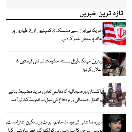
تازہ ترین خبریں
امریکا نے ایران سے منسلک 3 کمپنیوں اور 2 طیاروں پر
عائد پابندیاں ختم کر دیں
پیٹرول مہنگا، ڈیزل سستا، حکومت نے نئی قیمتوں کا
اعلان کر دیا
پاکستان اور صومالیہ کا دفاعی تعاون مزید مضبوط بنانے
پر اتفاق، صومالی وزیر دفاع کی نیول اور ایئرہیڈ کوارٹرز آمد
میر رضا علی کی پوسٹ مارٹم رپورٹ پر سنگین اعتراضات،
پولیس سرجن کا ایس ایس پی کو لکھا گیا خط سامنے آ گیا