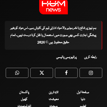
ہم نیوز پر شائع یا نشر ہونے والا مواد ادارتی ٹیم کی کاوش ہے۔ اس مواد کو بغیر
پیشگی اجازت کسی بھی صورت میں استعمال یا نقل کرنا درست نہیں۔ تمام
حقوق محفوظ ہیں © 2026
رابطہ کریں
پرائیویسی پالیسی
WhatsApp
Twitter
Facebook
Faceboo
صفحۂ اول
تازہ ترین
پاکستان
دنیا
معیشت
کھیل
تعلیم
صحت
انٹرٹینمنٹ