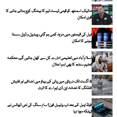
مائیک اسمتھ کو قومی ٹیسٹ ٹیم کا بیٹنگ کوچ بنائے جانے کا
قوی امکان
تیل کی قیمتوں میں مزید کمی ہو گئی، پیٹرول و ڈیزل سستا
ہونے کا امکان
اسلام آباد میں تعلیمی ادارے کل سے کھل جائیں گے، محکمہ
تعلیم سندھ کا بھی اہم اعلان
4 اگست تک دریاؤں میں پانی کے بہاؤ میں اضافے اور فلیش
فلڈنگ کا خدشہ، این ڈی ایم اے کا الرٹ
فولڈ ایبل کے بعد اب رولیبل فون؟ سام سنگ کی نئی ڈیوائس نے
تہلکہ مچا دیا