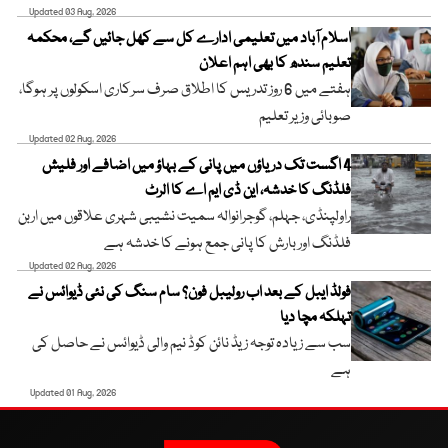
Updated 03 Aug, 2026
اسلام آباد میں تعلیمی ادارے کل سے کھل جائیں گے، محکمہ
تعلیم سندھ کا بھی اہم اعلان
ہفتے میں 6 روز تدریس کا اطلاق صرف سرکاری اسکولوں پر ہوگا،
صوبائی وزیر تعلیم
Updated 02 Aug, 2026
4 اگست تک دریاؤں میں پانی کے بہاؤ میں اضافے اور فلیش
فلڈنگ کا خدشہ، این ڈی ایم اے کا الرٹ
راولپنڈی، جہلم، گوجرانوالہ سمیت نشیبی شہری علاقوں میں اربن
فلڈنگ اور بارش کا پانی جمع ہونے کا خدشہ ہے
Updated 02 Aug, 2026
فولڈ ایبل کے بعد اب رولیبل فون؟ سام سنگ کی نئی ڈیوائس نے
تہلکہ مچا دیا
سب سے زیادہ توجہ زیڈ نائن کوڈ نیم والی ڈیوائس نے حاصل کی
ہے
Updated 01 Aug, 2026