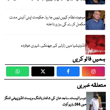
موجودہ نظام کہیں نہیں جا رہا، حکومت اپنی آئینی مدت
مکمل کرے گی، وزیر داخلہ
انڈونیشیا میں زلزلے کے جھٹکے، شہری خوفزدہ
ہمیں فالو کریں
WhatsApp
Twitter
Facebook
Faceboo
متعلقہ خبریں
دوسرا ٹیسٹ، ساجد خان کی شاندار بالنگ، ویسٹ انڈیز پہلی اننگز
میں 344 رنز پر آؤٹ