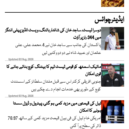
ایڈیٹرچوائس
دوسرا ٹیسٹ، ساجد خان کی شاندار بالنگ، ویسٹ انڈیز پہلی اننگز
میں 344 رنز پر آؤٹ
پاکستان کی جانب سے ساجد خان نے 4، محمد علی، علی
عثمان اور عبید شاہ نے دو دو وکٹیں لیں
Updated 03 Aug, 2026
مائیک اسمتھ کو قومی ٹیسٹ ٹیم کا بیٹنگ کوچ بنائے جانے کا
قوی امکان
جنوبی افریقی کرکٹر اس سے قبل ملتان سلطانز کے اسسٹنٹ
کوچ کے طور پر بھی خدمات انجام دے چکے ہیں
Updated 03 Aug, 2026
تیل کی قیمتوں میں مزید کمی ہو گئی، پیٹرول و ڈیزل سستا
ہونے کا امکان
امریکی خام تیل کی فی بیرل قیمت مزید کمی کے ساتھ 78.97
ڈالر کی سطح پر آ گئی