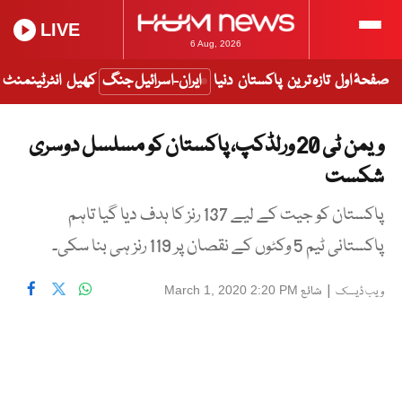
LIVE
6 Aug, 2026
صفحۂ اول
تازہ ترین
پاکستان
دنیا
ایران-اسرائیل جنگ
کھیل
انٹرٹینمنٹ
ویمن ٹی 20 ورلڈکپ، پاکستان کو مسلسل دوسری
شکست
پاکستان کو جیت کے لیے 137 رنز کا ہدف دیا گیا تاہم
پاکستانی ٹیم 5 وکٹوں کے نقصان پر 119 رنز ہی بنا سکی۔
|
شائع
March 1, 2020 2:20 PM
ویب ڈیسک