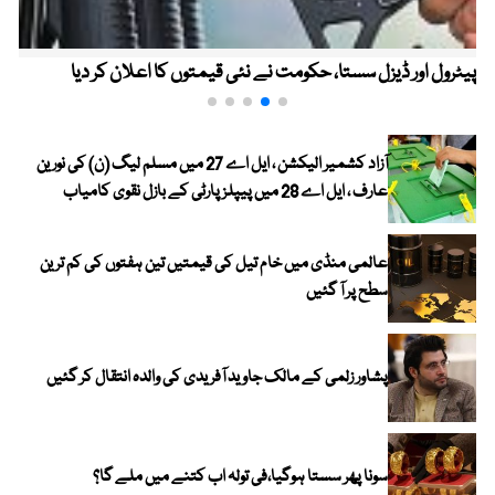
پیٹرول اور ڈیزل سستا، حکومت نے نئی قیمتوں کا اعلان کر دیا
آزاد کشمیر الیکشن ، ایل اے 27 میں مسلم لیگ (ن) کی نورین
عارف ، ایل اے 28 میں پیپلز پارٹی کے بازل نقوی کامیاب
عالمی منڈی میں خام تیل کی قیمتیں تین ہفتوں کی کم ترین
سطح پر آ گئیں
پشاور زلمی کے مالک جاوید آفریدی کی والدہ انتقال کر گئیں
سونا پھر سستا ہوگیا،فی تولہ اب کتنے میں ملے گا؟