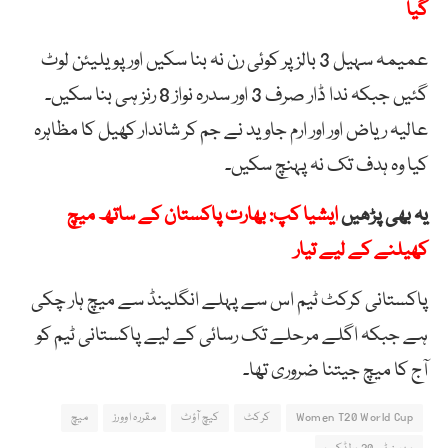
گیا
عمیمہ سہیل 3 بالز پر کوئی رن نہ بنا سکیں اور پویلیئن لوٹ
گئیں جبکہ ندا ڈار صرف 3 اور سدرہ نواز 8 رنز ہی بنا سکیں۔
عالیہ ریاض اور اور ارم جاوید نے جم کر شاندار کھیل کا مظاہرہ
کیا وہ ہدف تک نہ پہنچ سکیں۔
یہ بھی پڑھیں
ایشیا کپ: بھارت پاکستان کے ساتھ میچ
کھیلنے کے لیے تیار
پاکستانی کرکٹ ٹیم اس سے پہلے انگلینڈ سے میچ ہار چکی
ہے جبکہ اگلے مرحلے تک رسائی کے لیے پاکستانی ٹیم کو
آج کا میچ جیتنا ضروری تھا۔
Women T20 World Cup
کرکٹ
کیچ آؤٹ
مقررہ اوورز
میچ