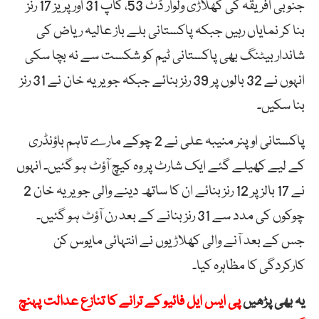
جنوبی افریقہ کی کھلاڑی ولوار ڈٹ 53، کاپ 31 اور پریز 17 رنز
بنا کر نمایاں رہیں جبکہ پاکستانی بلے باز عالیہ ریاض کی
شاندار بیٹنگ بھی پاکستانی ٹیم کو شکست سے نہ بچا سکی
انہوں نے 32 بالوں پر 39 رنز بنائے جبکہ جویریہ خان نے 31 رنز
بنا سکیں۔
پاکستانی اوپنر منیبہ علی نے 2 چوکے مارے تاہم باؤنڈری
کے لیے کھیلے گئے ایک شارٹ پر وہ کیچ آؤٹ ہو گئیں۔ انہوں
نے 17 بالز پر 12 رنز بنائے ان کا ساتھ دینے والی جویریہ خان 2
چوکوں کی مدد سے 31 رنز بنانے کے بعد رن آؤٹ ہو گئیں۔
جس کے بعد آنے والی کھلاڑیوں نے انتہائی مایوس کن
کارکردگی کا مظاہرہ کیا۔
یہ بھی پڑھیں
پی ایس ایل فائیو کے ترانے کا تنازع عدالت پہنچ