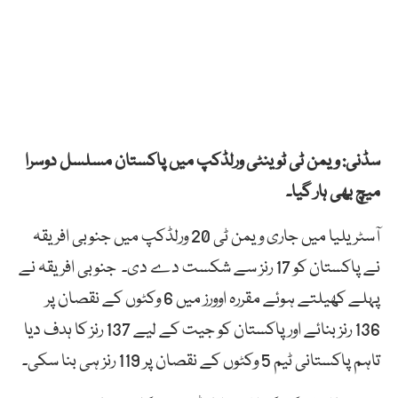
سڈنی: ویمن ٹی ٹوینٹی ورلڈکپ میں پاکستان مسلسل دوسرا
میچ بھی ہار گیا۔
آسٹریلیا میں جاری ویمن ٹی 20 ورلڈکپ میں جنوبی افریقہ
نے پاکستان کو 17 رنز سے شکست دے دی۔ جنوبی افریقہ نے
پہلے کھیلتے ہوئے مقررہ اوورز میں 6 وکٹوں کے نقصان پر
136 رنز بنائے اور پاکستان کو جیت کے لیے 137 رنز کا ہدف دیا
تاہم پاکستانی ٹیم 5 وکٹوں کے نقصان پر 119 رنز ہی بنا سکی۔