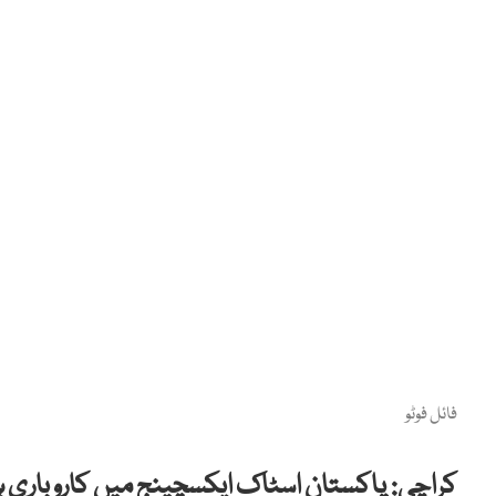
فائل فوٹو
کراچی:
پاکستان اسٹاک ایکسچینج میں کاروباری 