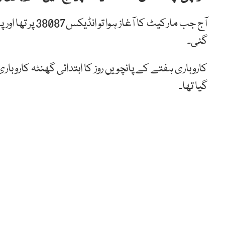
گئی۔
گیا تھا۔