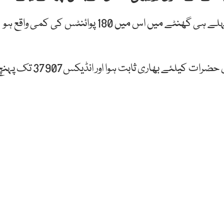
آج جب مارکیٹ کا آغاز ہوا تو انڈیکس38087 پر تھا اور پہلے ہی گھنٹے میں اس میں 180 پوائنٹس کی کمی واقع ہو
کاروباری ہفتے کے پانچویں روز کا ابتدائی گھنٹہ کاروباری حضرات کیلئے بھاری ثابت ہوا اور انڈیکس37907