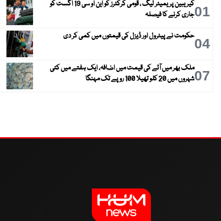
کیریبین پریمیئر لیگ ، قومی کرکٹرز کو این او سی 19 اگست کو
01
جاری کرنے کا فیصلہ
حکومت نے پیٹرول اور ڈیزل کی قیمتوں میں کمی کر دی
04
ملک بھر میں آٹے کی قیمت میں اضافہ، ایک ہفتے میں کئی
07
شہروں میں 20 کلو تھیلا 100 روپے تک مہنگا