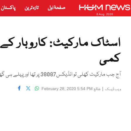
صفحۂ اول
تازہ ترین
پاکستان
8 Aug, 2026
کمی
آج جب مارکیٹ کھلی تو انڈیکس38087 پر تھا اور پہلے ہی گھنٹے میں 180 پوائنٹس کی کمی ہوئی
|
شائع
February 28, 2020 5:54 PM
ویب ڈیسک