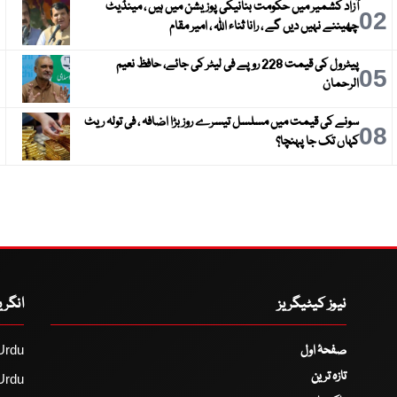
آزاد کشمیر میں حکومت بنانیکی پوزیشن میں ہیں ، مینڈیٹ
3
02
چھیننے نہیں دیں گے ، رانا ثناء اللہ ، امیر مقام
پیٹرول کی قیمت 228 روپے فی لیٹر کی جائے، حافظ نعیم
6
05
الرحمان
سونے کی قیمت میں مسلسل تیسرے روز بڑا اضافہ ، فی تولہ ریٹ
9
08
کہاں تک جا پہنچا؟
نیوز کیٹیگریز
انگر
صفحۂ اول
Urdu
تازہ ترین
Urdu