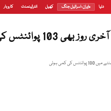
دنیا
ایران-اسرائیل جنگ
کھیل
انٹرٹینمنٹ
کاروبار
اسٹاک مارکیٹ: کاروبار کے آخری روز بھی 103 پوائن