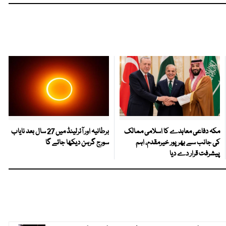
مکہ دفاعی معاہدے کا اسلامی ممالک
برطانیہ اور آئرلینڈ میں 27 سال بعد نایاب
کی جانب سے بھرپور خیرمقدم، اہم
سورج گرہن دیکھا جائے گا
پیشرفت قرار دے دیا