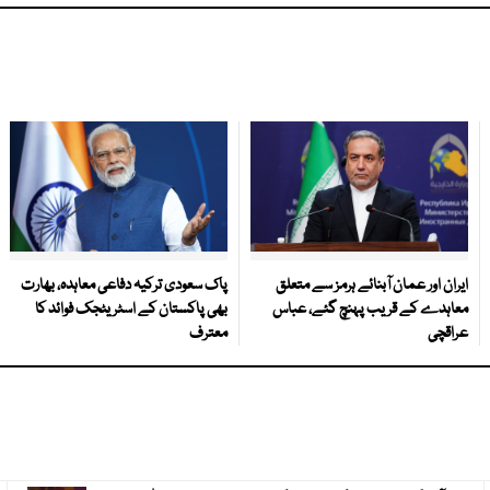
ایران اور عمان آبنائے ہرمز سے متعلق
پاک سعودی ترکیہ دفاعی معاہدہ، بھارت
معاہدے کے قریب پہنچ گئے، عباس
بھی پاکستان کے اسٹریٹجک فوائد کا
عراقچی
معترف