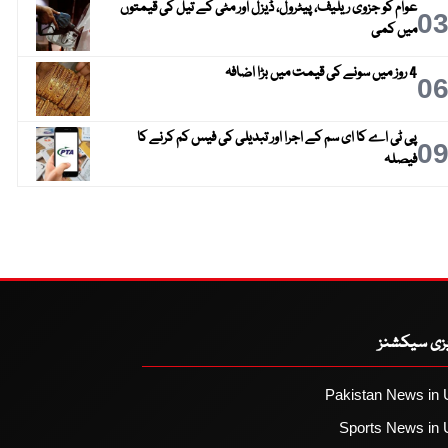
عوام کو جزوی ریلیف، پیٹرول، ڈیزل اور مٹی کے تیل کی قیمتوں
0
میں کمی
4 روز میں سونے کی قیمت میں بڑا اضافہ
0
پی ٹی اے کا ای سم کے اجرا اور تبدیلی کی فیس کم کرنے کا
0
فیصلہ
یزی سیکشنز
Pakistan News in 
Sports News in 