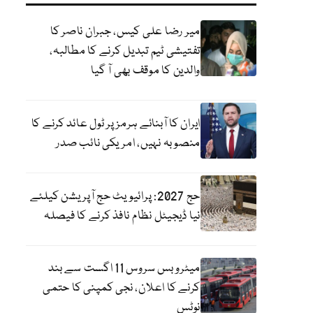
میر رضا علی کیس، جبران ناصر کا
تفتیشی ٹیم تبدیل کرنے کا مطالبہ،
والدین کا موقف بھی آ گیا
ایران کا آبنائے ہرمز پر ٹول عائد کرنے کا
منصوبہ نہیں، امریکی نائب صدر
حج 2027: پرائیویٹ حج آپریشن کیلئے
نیا ڈیجیٹل نظام نافذ کرنے کا فیصلہ
میٹرو بس سروس 11 اگست سے بند
کرنے کا اعلان، نجی کمپنی کا حتمی
نوٹس