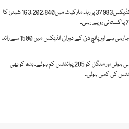
اسٹاک مارکیٹ میں آج 103 پوائنٹس کی کمی ہوئی اور انڈیکس37983 پر رہا۔ مارکیٹ میں163,202,840 شیئرز کا
رواں ہفتے اسٹاک مارکیٹ میں مسلسل مندی دیکھی جارہی ہے اور پانچ دن کے دوران انڈیکس میں 1500 سے زائد
پہلے روز پیر کو کاروبار کے اختتام پر 1105 پوائنٹس کی کمی ہوئی اور منگل کو 285 پوائنٹس کم ہوئے۔ بدھ کو بھی