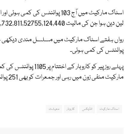
لین دین ہوا جن کی مالیت 7,732,811,52755,124,440 پاکستانی روپے رہی۔
پوائنٹس کی کمی ہوئی۔
مارکیٹ منفی زون میں رہی اور جمعرات کو بھی 251 پوائنٹس کی کمی ہوئی۔
اسٹاک مارکیٹ
انڈیکس
کاروبار
معیشت