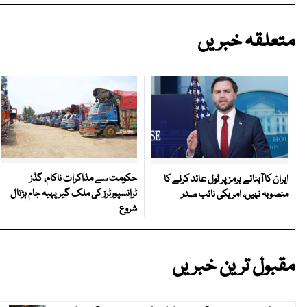
متعلقہ خبریں
حکومت سے مذاکرات ناکام، گڈز
ایران کا آبنائے ہرمز پر ٹول عائد کرنے کا
ٹرانسپورٹرز کی ملک گیر پہیہ جام ہڑتال
منصوبہ نہیں، امریکی نائب صدر
شروع
مقبول ترین خبریں