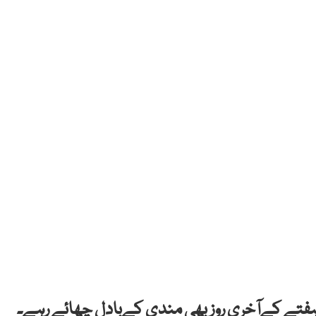
ہفتے کےآخری روز بھی مندی کےبادل چھائے رہے۔