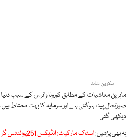
اسکرین شاٹ
ماہرین معاشیات کے مطابق کورونا وائرس کے سبب دنیا 
صورتحال پیدا ہوگئی ہے اور سرمایہ کا بہت محتاط 
دیکھی گئی
یہ بھی پڑھیں:
اسٹاک مارکیٹ: انڈیکس 251پوائنٹس گر گیا