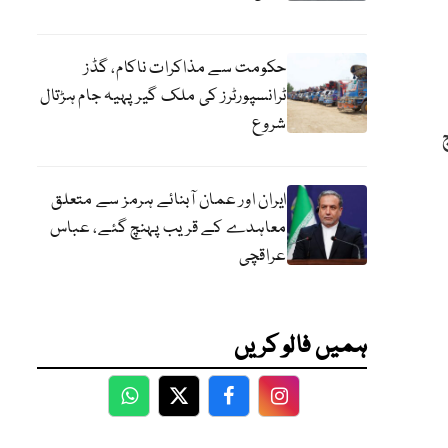
حکومت سے مذاکرات ناکام، گڈز
ٹرانسپورٹرز کی ملک گیر پہیہ جام ہڑتال
شروع
 تک پہنچ
ایران اور عمان آبنائے ہرمز سے متعلق
معاہدے کے قریب پہنچ گئے، عباس
عراقچی
ہمیں فالو کریں
WhatsApp
Twitter
Facebook
Facebook