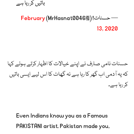
باتیں کر رہا ہے
— حسنات! (@MrHasnat0046)
February
13, 2020
حسنات نامی صارف نے اپنے خیالات کا اظہار کرتے ہوئے کہا
کہ یہ آدمی اب گھر کا رہا ہے نہ گھاٹ کا اس لیے ایسی باتیں
کر رہا ہے۔
Even Indians know you as a Famous
PAKISTANI artist. Pakistan made you,