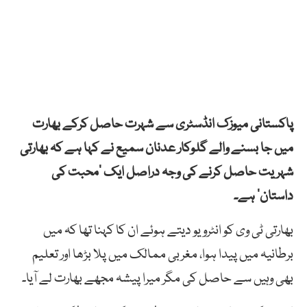
پاکستانی میوزک انڈسٹری سے شہرت حاصل کرکے بھارت
میں جا بسنے والے گلوکار عدنان سمیع نے کہا ہے کہ بھارتی
شہریت حاصل کرنے کی وجہ دراصل ایک ’محبت کی
داستان‘ ہے۔
بھارتی ٹی وی کو انٹرویو دیتے ہوئے ان کا کہنا تھا کہ میں
برطانیہ میں پیدا ہوا، مغربی ممالک میں پلا بڑھا اور تعلیم
بھی وہیں سے حاصل کی مگر میرا پیشہ مجھے بھارت لے آیا۔