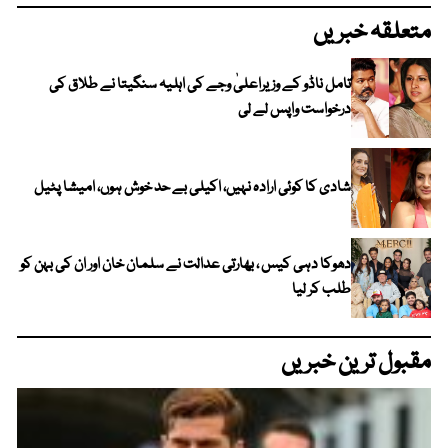
متعلقہ خبریں
تامل ناڈو کے وزیراعلیٰ وجے کی اہلیہ سنگیتا نے طلاق کی
درخواست واپس لے لی
شادی کا کوئی ارادہ نہیں، اکیلی بے حد خوش ہوں، امیشا پٹیل
دھوکا دہی کیس ، بھارتی عدالت نے سلمان خان اور ان کی بہن کو
طلب کر لیا
مقبول ترین خبریں