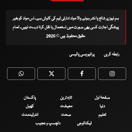
ہم نیوز پر شائع یا نشر ہونے والا مواد ادارتی ٹیم کی کاوش ہے۔ اس مواد کو بغیر
پیشگی اجازت کسی بھی صورت میں استعمال یا نقل کرنا درست نہیں۔ تمام
حقوق محفوظ ہیں © 2026
رابطہ کریں
پرائیویسی پالیسی
WhatsApp
Twitter
Facebook
Faceboo
صفحۂ اول
تازہ ترین
پاکستان
دنیا
معیشت
کھیل
تعلیم
صحت
انٹرٹینمنٹ
ٹیکنالوجی
دلچسپ و عجیب