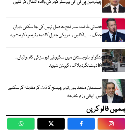
چیئرمین پی ٹی آئی بیرسٹر گوہر کی والدہ انتقال کر گئیں
فضائی طاقت سے فتح حاصل نہیں کی جا سکتی ، ایران
جنگ سے نکلیں ، امریکی جنرل کا صدر ٹرمپ کو مشورہ
ہنگو اور بلوچستان میں سکیورٹی فورسز کی کارروائیاں ،
10دہشتگرد ہلاک ، کیپٹن شہید
مسلمان متحد ہوں تو ہر چیلنج کا ڈٹ کر مقابلہ کر سکتے
ہیں، ایرانی وزیر خارجہ
ہمیں فالو کریں
WhatsApp
Twitter
Facebook
Faceboo