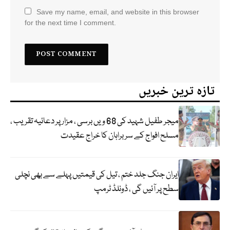
Save my name, email, and website in this browser
for the next time I comment.
تازہ ترین خبریں
میجر طفیل شہید کی 68 ویں برسی ، مزار پر دعائیہ تقریب ،
مسلح افواج کے سربراہان کا خراج عقیدت
ایران جنگ جلد ختم ، تیل کی قیمتیں پہلے سے بھی نچلی
سطح پر آئیں گی ، ڈونلڈ ٹرمپ