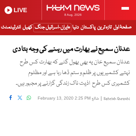
LIVE
8 Aug, 2026
صفحۂ اول
تازہ ترین
پاکستان
دنیا
ایران-اسرائیل جنگ
کھیل
انٹرٹینمنٹ
عدنان سمیع نے بھارت میں رہنے کی وجہ بتا دی
عدنان سمیع خان یہ بھی بھول گئے کہ بھارت کس طرح
نہتے کشمیریوں پر ظلم و ستم ڈھا رہا ہے اور مظلوم
کشمیری کس طرح اذیت ناک زندگی گزارنے پر مجبور ہیں۔
|
شائع
February 13, 2020 2:25 PM
Sehrish Qureshi