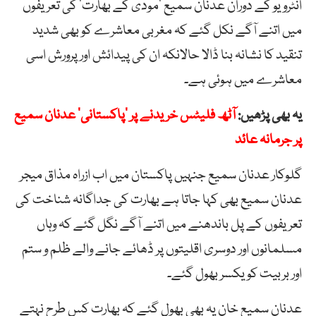
انٹرویو کے دوران عدنان سمیع ’مودی کے بھارت‘ کی تعریفوں
میں اتنے آگے نکل گئے کہ مغربی معاشرے کو بھی شدید
تنقید کا نشانہ بنا ڈالا حالانکہ ان کی پیدائش اور پرورش اسی
معاشرے میں ہوئی ہے۔
یہ بھی پڑھیں:
آٹھ فلیٹس خریدنے پر ’پاکستانی‘ عدنان سمیع
پر جرمانہ عائد
گلوکار عدنان سمیع جنہیں پاکستان میں اب ازراہ مذاق میجر
عدنان سمیع بھی کہا جاتا ہے بھارت کی جداگانہ شناخت کی
تعریفوں کے پل باندھنے میں اتنے آگے نگل گئے کہ وہاں
مسلمانوں اور دوسری اقلیتوں پر ڈھائے جانے والے ظلم و ستم
اور بربیت کو یکسر بھول گئے۔
عدنان سمیع خان یہ بھی بھول گئے کہ بھارت کس طرح نہتے