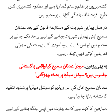
کشمیریوں پر ظلم و ستم ڈھا رہا ہے اور مظلوم کشمیری کس
طرح اذیت ناک زندگی گزارنے پر مجبور ہیں۔
دراصل بھارتی شہریت کے متنازعہ قانون کے بعد عدنان
سمیع اپنی بھارتی شہریت بچانے کے لیے ہر حد تک جانے پر
مجبور ہیں اور اس کے لیے وہ ’مودی کے بھارت کی جھوٹی
تعریفیں کرتے نہیں تھک رہے۔
یہ بھی پڑھیں:
میجر‘ عدنان سمیع کیا واقعی پاکستانی
جاسوس ہیں؟ سوشل میڈیا پر بحث چھڑگئی’
عدنان سمیع خان کی اس ویڈیو کو سوشل میڈیا پر شدید تنقید
کا نشانہ بنایا جا رہا ہے۔
صارفین کا کہنا ہے کہ وہ بھارت میں اپنی جگہ بنانے کے لیے