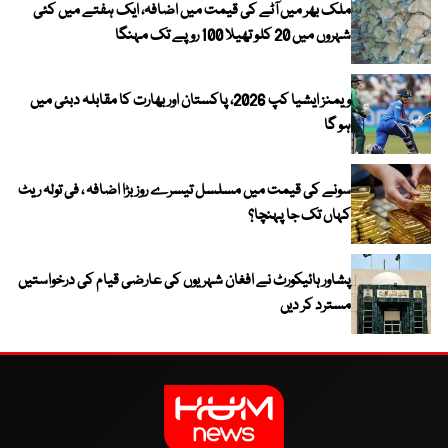
ملک بھر میں آٹے کی قیمت میں اضافہ، ایک ہفتے میں کئی
شہروں میں 20 کلو تھیلا 100 روپے تک مہنگا
ویمنز ایشیا کپ 2026، پاکستان اور بھارت کا مقابلہ دبئی میں
ہو گا
سونے کی قیمت میں مسلسل تیسرے روز بڑا اضافہ ، فی تولہ ریٹ
کہاں تک جا پہنچا؟
پشاور ہائیکورٹ نے افغان شہریوں کی عارضی قیام کی درخواستیں
مسترد کر دیں