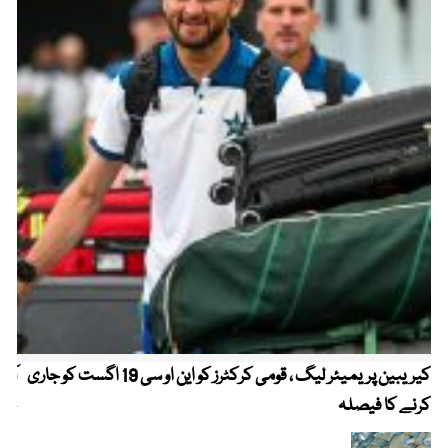
کیریبین پریمیئر لیگ ، قومی کرکٹرز کو این او سی 19 اگست کو جاری
آز
کرنے کا فیصلہ
چھی