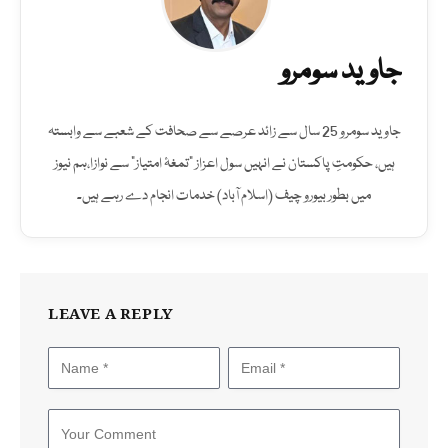
جاوید سومرو
جاوید سومرو 25 سال سے زائد عرصے سے صحافت کے شعبے سے وابستہ
ہیں، حکومتِ پاکستان نے انہیں سول اعزاز "تمغۂ امتیاز" سے نوازا،ہم نیوز
میں بطور بیورو چیف (اسلام آباد) خدمات انجام دے رہے ہیں۔
LEAVE A REPLY