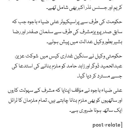
کریم اور جسٹس نذر اکبر بھی شامل تھے۔
حکومت کی طرف سے پراسیکیوٹر علی ضیاء باجوہ جب کہ
سابق صدر پرویزمشرف کی طرف سے سلمان صفدر اور رضا
بشیر بطور وکیل عدالت میں پیش ہوئے۔
حکومتی وکیل نے سنگین غداری کیس میں شوکت عزیز،
عبدالحمید ڈوگر اور زاہد حامد کو ملزم بنانے کی استدعا کی
جسے مسترد کر دیا گیا۔
علی ضیاء باجوہ نے مؤقف اپنایا کہ مشرف کے سہولت کاروں
اور ساتھیوں کو بھی ملزم بنانا چاہتے ہیں، تمام ملزمان کا ٹرائل
ایک ساتھ ہونا ضروری ہے۔
[post-relate