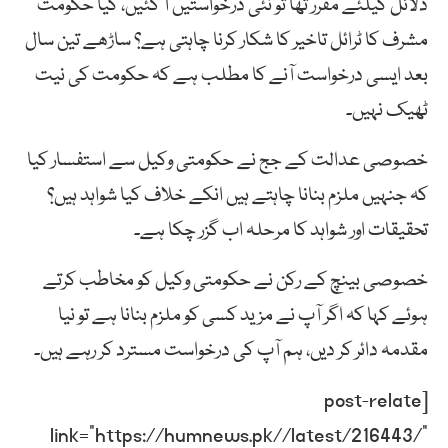
دلائل کیلئے مقرر تھا تو نئی درخواستیں آ گئیں، کیا حکومت
مشرف کا ٹرائل تاخیر کا شکار کرنا چاہتی ہے؟ ساڑھے تین سال
بعد ایسی درخواست آنے کا مطلب ہے کہ حکومت کی نیت
ٹھیک نہیں۔
خصوصی عدالت کے جج نے حکومتی وکیل سے استفسار کیا
کہ جنہیں ملزم بنانا چاہتے ہیں انکے خلاف کیا شواہد ہیں؟
تحقیقات اور شواہد کا مرحلہ اب گزر چکا ہے۔
خصوصی بینچ کے رکن نے حکومتی وکیل کو مخاطب کرتے
ہوئے کہا کہ اگر آپ نے مزید کسی کو ملزم بنانا ہے تو نیا
مقدمہ دائر کر دیں، ہم آپ کی درخواست مسترد کر رہے ہیں۔
[post-relate
link=”https://humnews.pk//latest/216443/”