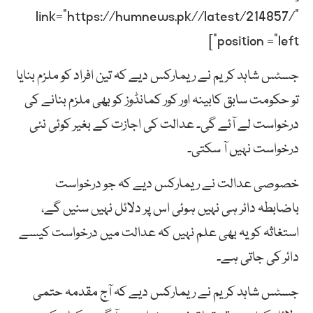
link=”https://humnews.pk//latest/214857/”
position =”left”]
جسٹس شاہد کریم نے ریمارکس دیے کہ تین افراد کو ملزم بنایا
تو حکومت سابق کابینہ اور کور کمانڈوز کو بھی ملزم بنانے کی
درخواست لے آئے گی۔ عدالت کی اجازت کے بغیر کوئی نئی
درخواست نہیں آ سکتی۔
خصوصی عدالت نے ریمارکس دیے کہ جو درخواست
باضابطہ دائر ہی نہیں ہوئی اس پر دلائل نہیں سنیں گے،
استغاثہ کو یہ بھی علم نہیں کہ عدالت میں درخواست کیسے
دائر کی جاتی ہے۔
جسٹس شاہد کریم نے ریمارکس دیے کہ آج مقدمہ حتمی