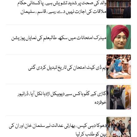
والد کی صحت پر شدید تشویش ہے، پاکستانی حکام
ملاقات کی اجازت نہیں دے رہے ، قاسم ، سلیمان
میٹرک امتحانات میں سکھ طالبعلم کی نمایاں پوزیشن
ایم ڈی کیٹ امتحان کی تاریخ تبدیل کردی گئی
گاڑی کے گلَو باکس سے دیوہیکل اژدہا نکل آیا، ڈرائیور
خوفزدہ
دھوکا دہی کیس ، بھارتی عدالت نے سلمان خان اور ان کی
بہن کو طلب کر لیا