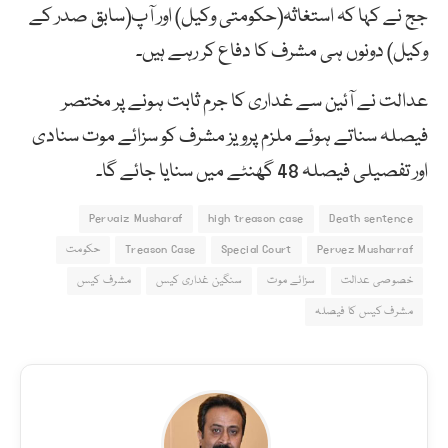
جج نے کہا کہ استغاثہ(حکومتی وکیل) اور آپ(سابق صدر کے
وکیل) دونوں ہی مشرف کا دفاع کر رہے ہیں۔
عدالت نے آئین سے غداری کا جرم ثابت ہونے پر مختصر
فیصلہ سناتے ہوئے ملزم پرویز مشرف کو سزائے موت سنادی
اور تفصیلی فیصلہ 48 گھنٹے میں سنایا جائے گا۔
Pervaiz Musharaf
high treason case
Death sentence
Pervez Musharraf
Special Court
Treason Case
حکومت
خصوصی عدالت
سزائے موت
سنگین غداری کیس
مشرف کیس
مشرف کیس کا فیصلہ