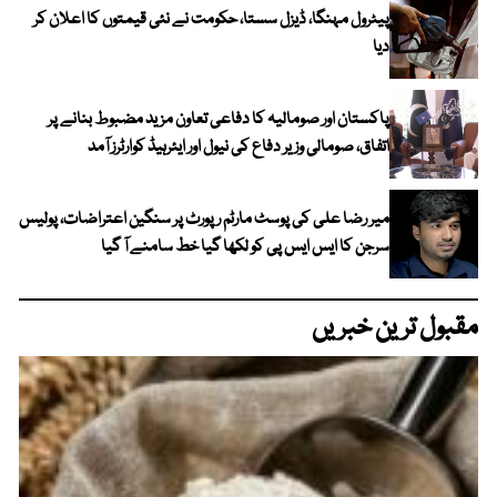
پیٹرول مہنگا، ڈیزل سستا، حکومت نے نئی قیمتوں کا اعلان کر
دیا
پاکستان اور صومالیہ کا دفاعی تعاون مزید مضبوط بنانے پر
اتفاق، صومالی وزیر دفاع کی نیول اور ایئرہیڈ کوارٹرز آمد
میر رضا علی کی پوسٹ مارٹم رپورٹ پر سنگین اعتراضات، پولیس
سرجن کا ایس ایس پی کو لکھا گیا خط سامنے آ گیا
مقبول ترین خبریں