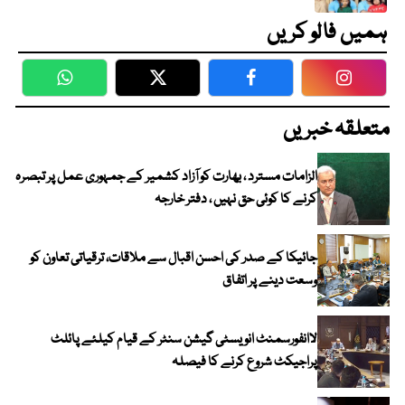
ہمیں فالو کریں
WhatsApp
Twitter
Facebook
Faceboo
متعلقہ خبریں
الزامات مسترد ، بھارت کو آزاد کشمیر کے جمہوری عمل پر تبصرہ
کرنے کا کوئی حق نہیں ، دفتر خارجہ
جائیکا کے صدر کی احسن اقبال سے ملاقات، ترقیاتی تعاون کو
وسعت دینے پر اتفاق
لاانفورسمنٹ انویسٹی گیشن سنٹر کے قیام کیلئے پائلٹ
پراجیکٹ شروع کرنے کا فیصلہ