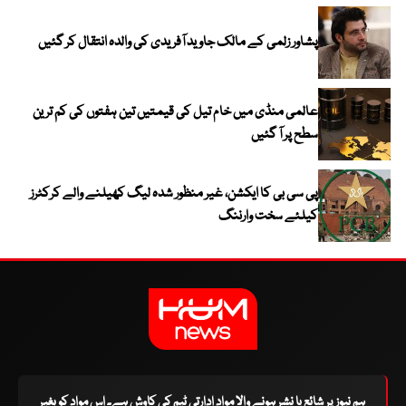
پشاور زلمی کے مالک جاوید آفریدی کی والدہ انتقال کر گئیں
عالمی منڈی میں خام تیل کی قیمتیں تین ہفتوں کی کم ترین
سطح پر آ گئیں
پی سی بی کا ایکشن، غیر منظور شدہ لیگ کھیلنے والے کرکٹرز
کیلئے سخت وارننگ
ہم نیوز پر شائع یا نشر ہونے والا مواد ادارتی ٹیم کی کاوش ہے۔ اس مواد کو بغیر