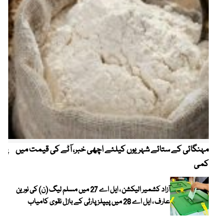
مہنگائی کے ستائے شہریوں کیلئے اچھی خبر، آٹے کی قیمت میں
پیٹ
کمی
آزاد کشمیر الیکشن ، ایل اے 27 میں مسلم لیگ (ن) کی نورین
عارف ، ایل اے 28 میں پیپلز پارٹی کے بازل نقوی کامیاب