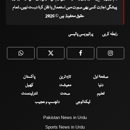
پیشگی اجازت کسی بھی صورت میں استعمال یا نقل کرنا درست نہیں۔ تمام
حقوق محفوظ ہیں © 2026
رابطہ کریں
پرائیویسی پالیسی
WhatsApp
Twitter
Facebook
Faceboo
صفحۂ اول
تازہ ترین
پاکستان
دنیا
معیشت
کھیل
تعلیم
صحت
انٹرٹینمنٹ
ٹیکنالوجی
دلچسپ و عجیب
Pakistan News in Urdu
Sports News in Urdu