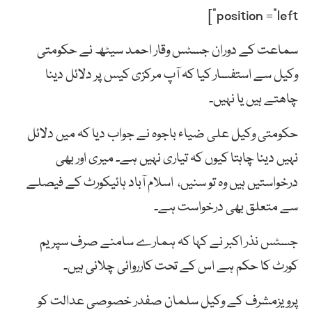
position =”left”]
سماعت کے دوران جسٹس وقار احمد سیٹھ نے حکومتی
وکیل سے استفسار کیا کہ آپ مرکزی کیس پر دلائل دینا
چاھتے ہیں یا نہیں۔
حکومتی وکیل علی ضیاء باجوہ نے جواب دیا کہ میں دلائل
نہیں دینا چاہتا کیوں کہ تیاری نہیں ہے۔ میری اور بھی
درخواستیں ہیں وہ تو سنیں، اسلام آباد ہائیکورٹ کے فیصلے
سے متعلق بھی درخواست ہے۔
جسٹس نذر اکبر نے کہا کہ ہمارے سامنے صرف سپریم
کورٹ کا حکم ہے اس کے تحت کارروائی چلانی ہیں۔
پرویزمشرف کے وکیل سلمان صفدر خصوصی عدالت کو