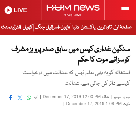
LIVE
6 Aug, 2026
صفحۂ اول
تازہ ترین
پاکستان
دنیا
ایران-اسرائیل جنگ
کھیل
انٹرٹینمنٹ
سنگین غداری کیس میں سابق صدر پرویز مشرف
کو سزائے موت کا حکم
استغاثہ کو یہ بھی علم نہیں کہ عدالت میں درخواست
کیسے دائر کی جاتی ہے، عدالت
|
شائع
|
اپ
December 17, 2019 12:00 PM
جاوید سومرو
ڈیٹ
|
December 17, 2019 1:08 PM