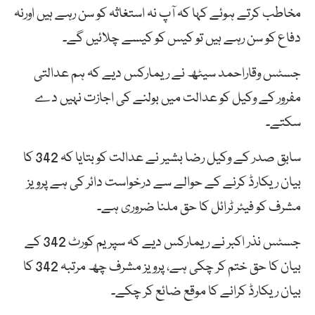
مخاطب کرتے ہوئے کہا کہ آپ نہ استغاثہ کو سن رہے ہیں اورنہ
دفاع کو سن رہے ہیں تو کیس کو کیسے چلائیں گے۔
جسٹس وقاراحمد سیٹھ نے ریمارکس دیے کہ ہم عدالتی
مفرور کے وکیل کو عدالت میں بولنے کی اجازت نہیں دے
سکتے۔
سابق صدر کے وکیل رضا بشیر نے عدالت کو بتایا کہ 342 کا
بیان ریکارڈ کرنے کے حوالے سے درخواست دائر کی ہے پرویز
مشرف کو فیئر ٹرائل کا حق ملنا ضروری ہے۔
جسٹس نذر اکبر نے ریمارکس دیے کہ سپریم کورٹ 342 کے
بیان کا حق ختم کر چکی ہے، پرویز مشرف چھ مرتبہ 342 کا
بیان ریکارڈ کرانے کا موقع ضائع کر چکے۔