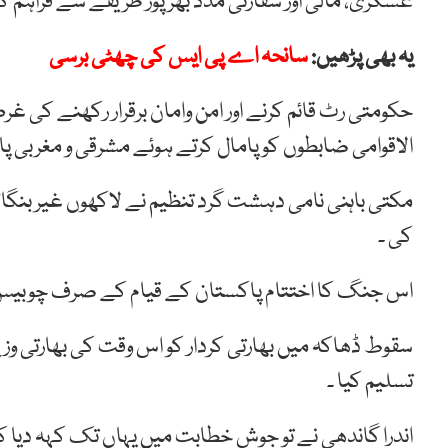
عسکری، مالی اور سفارتی مدد بھرپور طریقے سے فراہم ک
یہ بھی پڑھیں:
سانحہ اے پی ایس کی چھٹی برسی
حکومتی رٹ قائم کرنے اور امن وامان برقرار رکھنے کی غرض
الاقوامی ضابطوں کو پامال کرتے ہوئے مشرقی و مغربی
مکتی باہنی نامی دہشت گرد تنظیم نے لاکھوں غیر بنگال
کی ۔
اس جنگ کا اختتام پاکستان کے قیام کے صرف چوبیس س
سقوط ڈھاکہ میں بھارتی کردار کو اس وقت کی بھارتی وزیر
تسلیم کیا ۔
اندرا گاندھی نے تو جوش خطابت میں یہاں تک کہہ دیا کہ 