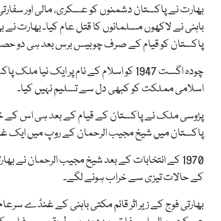
بھارت نے پاکستان دشمنوں کو عسکری، مالی اور سفار
باہنی نے لاکھوں مسلمانوں کا قتل عام کیا۔ بھارت ن
پاکستان کو قیام کے صرف چوبیس برس بعد ہی دو حصوں
چودہ اگست 1947 کو اسلام کے نام پر ایک نی
اسلامی مملکت کو کبھی دل سے تسلیم نہیں کیا۔
پڑوسی ملک نے پاکستان کے قیام کے بعد ہی اس کے خل
پاکستان میں شیخ مجیب الرحمان کے روپ میں ایک غدار
1970 کے انتخابات کے بعد شیخ مجیب الرحمان نے بھار
کے حالات تیزی سے خراب ہونے لگے۔
بھارتی فوج کے زیر اثر قائم مکتی باہنی کے غنڈے سرعا