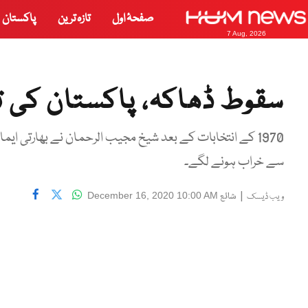
صفحۂ اول
تازہ ترین
پاکستان
7 Aug, 2026
سقوط ڈھاکہ، پاکستان کی تار
1970 کے انتخابات کے بعد شیخ مجیب الرحمان نے بھارتی ایم
سے خراب ہونے لگے۔
|
شائع
December 16, 2020 10:00 AM
ویب ڈیسک