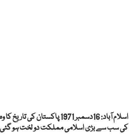
اسلام آباد: 16دسمبر 1971 پاک
کی سب سے بڑی اسلامی مملکت دو لخت ہو گئی۔