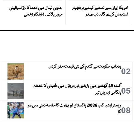
امریکا ایران سے نمٹنے کیلئے ہر ہتھیار
جنوبی لبنان میں دھماکا ، 2 اسرائیلی
استعمال کرے گا، نائب صدر
میجر ہلاک ، 4 اہلکار زخمی
پنجاب حکومت نے گندم کی نئی قیمت مقرر کردی
3
02
آئندہ 48 گھنٹوں میں بارشوں اور دریاؤں میں طغیانی کا خدشہ،
6
05
ہنگامی تیاریاں تیز
ویمنز ایشیا کپ 2026، پاکستان اور بھارت کا مقابلہ دبئی میں ہو
9
08
گا