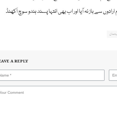
وں سے باز نہ آیا اور اب بھی انتہا پسند ہندو سوچ اَکھنڈ
رحمان
EAVE A REPLY