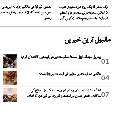
دمشق کے نواحی علاقے جرمانہ میں منی
ترک صدر کا ایک روزہ دورہ سعودی عرب
بس میں دھماکہ، 2 افراد جاں بحق، متعدد
کا اعلان، سعودی ولی عہد اور وزیراعظم
زخمی
شہباز شریف سے اہم ملاقات کریں گے
مقبول ترین خبریں
پیٹرول مہنگا، ڈیزل سستا، حکومت نے نئی قیمتوں کا اعلان کر دیا
01
عالمی مارکیٹ میں سونے کی قیمت میں بڑا اضافہ
04
فیلڈ مارشل سید عاصم منیر اور صومالیہ کے وزیر دفاع کی
07
ملاقات، دفاعی تعاون اور استعدادِ کار بڑھانے کے عزم کا اعادہ