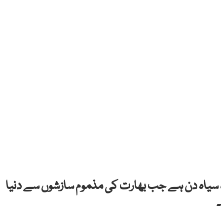
ستان کی تاریخ کا وہ سیاہ دن ہے جب بھارت کی مذموم سازشوں سے دنیا