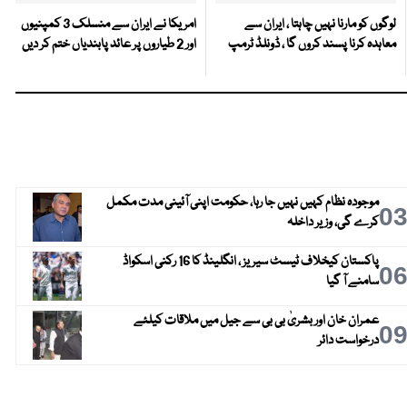
لوگوں کو مارنا نہیں چاہتا ، ایران سے
امریکا نے ایران سے منسلک 3 کمپنیوں
معاہدہ کرنا پسند کروں گا ، ڈونلڈ ٹرمپ
اور 2 طیاروں پر عائد پابندیاں ختم کر دیں
موجودہ نظام کہیں نہیں جا رہا، حکومت اپنی آئینی مدت مکمل
0
کرے گی، وزیر داخلہ
پاکستان کیخلاف ٹیسٹ سیریز ، انگلینڈ کا 16 رکنی اسکواڈ
0
سامنے آ گیا
عمران خان اور بشریٰ بی بی سے جیل میں ملاقات کیلئے
0
درخواست دائر