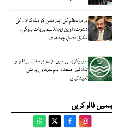
وزیراعظم کی اپوزیشن کو مذاکرات کی
دعوت، اوپن ایجنڈے پر بات ہوگی،
طارق فضل چودھری
بیوروکریسی میں بڑے پیمانے پر تقرر و
تبادلے، متعدد اہم عہدوں پر نئی
تعیناتیاں
ہمیں فالو کریں
WhatsApp
Twitter
Facebook
Facebook