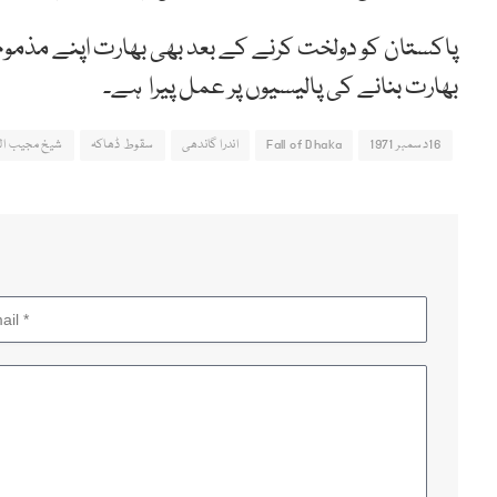
پاکستان کو دولخت کرنے کے بعد بھی بھارت اپنے مذموم اراد
بھارت بنانے کی پالیسیوں پر عمل پیرا ہے۔
16دسمبر 1971
Fall of Dhaka
اندرا گاندھی
سقوط ڈھاکہ
شیخ مجیب ال