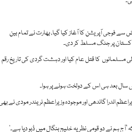
ی۔
 سے فوجی آپریشن کا آغاز کیا گیا، بھارت نے تمام بین
 پاکستان پر جنگ مسلط کر دی۔
ی مسلمانوں کا قتل عام کیا اور دہشت گردی کی تاریخ رقم
ال بعد ہی اس کے دولخت ہونے پر ہوا۔
اعظم اندرا گاندھی اور موجودہ وزیراعظم نریندر مودی نے بھی
’آج ہم نے دو قومی نظریہ خلیج بنگال میں ڈبو دیا ہے۔‘