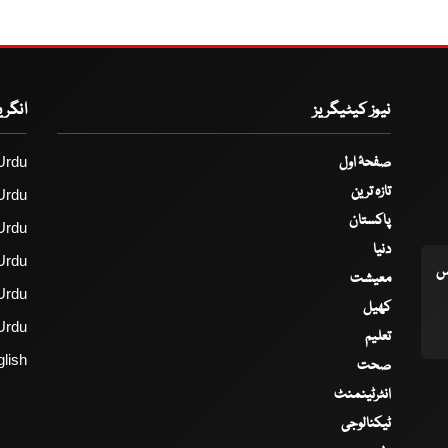
نیوز کیٹیگریز
انگر
صفحۂ اول
Urdu
تازہ ترین
Urdu
پاکستان
Urdu
دنیا
Urdu
اس
معیشت
Urdu
کھیل
Urdu
تعلیم
lish
صحت
انٹرٹینمنٹ
ٹیکنالوجی