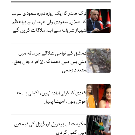
ترک صدر کا ایک روزہ دورہ سعودی عرب
کا اعلان، سعودی ولی عہد اور وزیراعظم
شہباز شریف سے اہم ملاقات کریں گے
دمشق کے نواحی علاقے جرمانہ میں
منی بس میں دھماکہ، 2 افراد جاں بحق،
متعدد زخمی
شادی کا کوئی ارادہ نہیں، اکیلی بے حد
خوش ہوں، امیشا پٹیل
حکومت نے پیٹرول اور ڈیزل کی قیمتوں
میں کمی کر دی