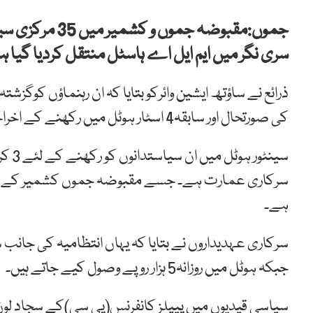
جموں:مقبوضہ جم
سری نگر میں ایم ایل اے ہاسٹل منتقل کردیا گیا ہ
ذرائع نے ساؤتھ ایشین وائرکو بتایا کہ ان رہنماؤں کوگزش
کی صورتحال اور سابقہ4 اسٹار ہوٹل میں رکھنے کے اخراجات ہیں۔
سینٹ
سرکاری عمارت ہے۔ جسے مقبوضہ جموں کشمیر کے محک
ہے۔
جبکہ ہوٹل میں روزانہ5 ہزار روپے وصول کیے جاتے ہیں۔
سیاسی قیدیوں میں پیپلز کانفرنس(پی سی)کے سجاد لون