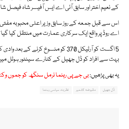
کے نعیم اختر اور سابق آئی اے ایس آفیسر شاہ فیصل شا
اس سے قبل جمعہ کے روز سابق وزیر اعلی محبوبہ مفت
اے روڈ پر واقع ایک سرکاری عمارت میں منتقل کیا گیا ت
5 اگست کو آرٹیکل 370 کو منسوخ کرنے ک
بہت سے افراد کو ڈل جھیل کے کنارے سینٹور ہوٹل میں ر
یہ بھی پڑھیں:
بی جے پی رہنما نرمل سنگھ کو جموں وک
ڈَل جھیل
مقبوضہ کشمیر
نظر بند سیاسی رہنما