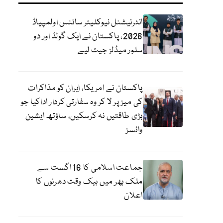
انٹرنیشنل نیوکلیئر سائنس اولمپیاڈ
2026، پاکستان نے ایک گولڈ اور دو
سلور میڈلز جیت لیے
پاکستان نے امریکا، ایران کو مذاکرات
کی میز پر لا کر وہ سفارتی کردار اداکیا جو
بڑی طاقتیں نہ کرسکیں، ساؤتھ ایشین
وائسز
جماعت اسلامی کا 16 اگست سے
ملک بھر میں بیک وقت دھرنوں کا
اعلان