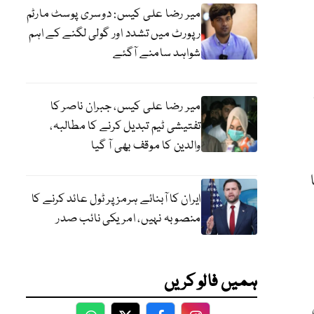
میر رضا علی کیس: دوسری پوسٹ مارٹم
رپورٹ میں تشدد اور گولی لگنے کے اہم
شواہد سامنے آگئے
میر رضا علی کیس، جبران ناصر کا
تفتیشی ٹیم تبدیل کرنے کا مطالبہ،
والدین کا موقف بھی آ گیا
ایران کا آبنائے ہرمز پر ٹول عائد کرنے کا
منصوبہ نہیں، امریکی نائب صدر
ہمیں فالو کریں