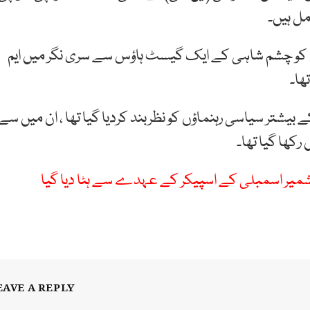
مل ہیں۔
ی کو چشم شاہی کے ایک گیسٹ ہاؤس سے سری نگر میں ایم
ھا۔
ے بعد وادی کے بیشتر سیاسی رہنماؤں کو نظربند کردیا گیا تھا ، ان میں سے
کھا گیا تھا۔
شمیر اسمبلی کے اسپیکر کے عہدے سے ہٹا دیا گیا
EAVE A REPLY