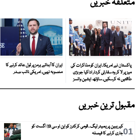
متعلقہ خبریں
ایران کا آبنائے ہرمز پر ٹول عائد کرنے کا
پاکستان نے امریکا، ایران کو مذاکرات کی
منصوبہ نہیں، امریکی نائب صدر
میز پر لا کر وہ سفارتی کردار اداکیا جو بڑی
طاقتیں نہ کرسکیں، ساؤتھ ایشین وائسز
مقبول ترین خبریں
کیریبین پریمیئر لیگ ، قومی کرکٹرز کو این او سی 19 اگست کو
01
جاری کرنے کا فیصلہ