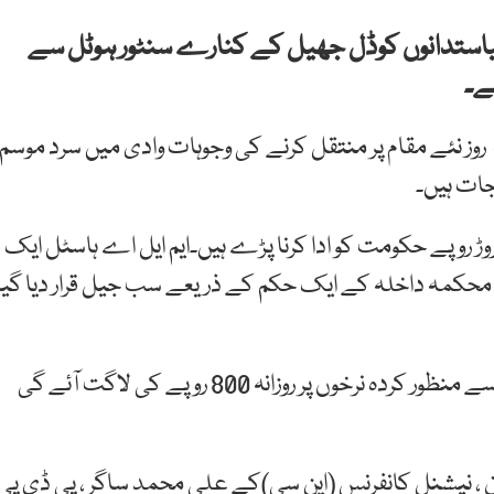
وں و کشمیر میں 35 مرکزی سیاستدانوں کوڈل جھیل کے کنارے سنٹور ہوٹل سے
ے۔
تہ روز نئے مقام پر منتقل کرنے کی وجوہات وادی میں سرد موسم
ور ہوٹل میں ان سیاستدانوں کو رکھنے کے لئے 3 کروڑ روپے حکومت کو ادا کرنا پڑے ہیں۔ایم ایل اے ہاسٹل ایک
مہ داخلہ کے ایک حکم کے ذریعے سب جیل قرار دیا گیا
سرکاری عہدیداروں نے بتایا کہ یہاں انتظامیہ کی جانب سے منظور کردہ نرخوں پر روزانہ 800 روپے کی لاگت آئے گی
 ، نیشنل کانفرنس (این سی)کے علی محمد ساگر ، پی ڈی پی