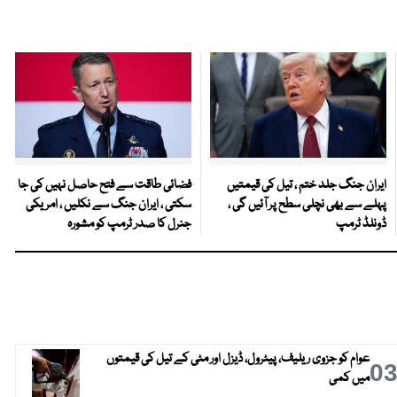
ایران جنگ جلد ختم ، تیل کی قیمتیں
فضائی طاقت سے فتح حاصل نہیں کی جا
پہلے سے بھی نچلی سطح پر آئیں گی ،
سکتی ، ایران جنگ سے نکلیں ، امریکی
ڈونلڈ ٹرمپ
جنرل کا صدر ٹرمپ کو مشورہ
عوام کو جزوی ریلیف، پیٹرول، ڈیزل اور مٹی کے تیل کی قیمتوں
0
میں کمی