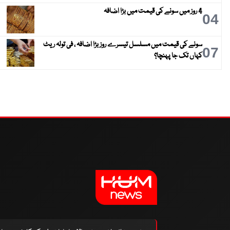
4 روز میں سونے کی قیمت میں بڑا اضافہ
04
سونے کی قیمت میں مسلسل تیسرے روز بڑا اضافہ ، فی تولہ ریٹ
07
کہاں تک جا پہنچا؟