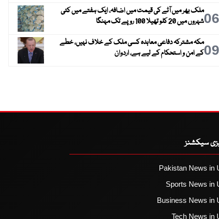
ملک بھر میں آٹے کی قیمت میں اضافہ، ایک ہفتے میں کئی
0
شہروں میں 20 کلو تھیلا 100 روپے تک مہنگا
مکہ مشترکہ دفاعی معاہدہ کسی ملک کے خلاف نہیں، خطے
0
کے امن و استحکام کے لیے ہے، اردوان
یزی سیکشنز
Pakistan News in 
Sports News in 
Business News in 
Tech News in 