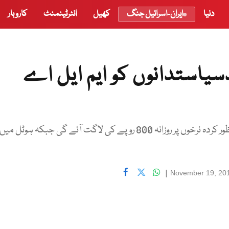
دنیا
ایران-اسرائیل جنگ
کھیل
انٹرٹینمنٹ
کاروبار
یر :35 نظربندسیاستدانوں کو ایم ایل اے
سرکاری عہدیداروں نے بتایا کہ یہاں انتظامیہ کی جانب سے منظور کردہ نرخوں پر روزانہ 800 روپے کی لاگت آئے گی جبکہ ہوٹل میں
|
November 19, 20