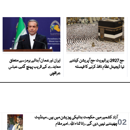
حج 2027: پرائیویٹ حج آپریشن کیلئے
ایران اور عمان آبنائے ہرمز سے متعلق
نیا ڈیجیٹل نظام نافذ کرنے کا فیصلہ
معاہدے کے قریب پہنچ گئے، عباس
عراقچی
آزاد کشمیر میں حکومت بنانیکی پوزیشن میں ہیں ، مینڈیٹ
3
02
چھیننے نہیں دیں گے ، رانا ثناء اللہ ، امیر مقام