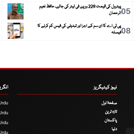
پیٹرول کی قیمت 228 روپے فی لیٹر کی جائے، حافظ نعیم
6
05
الرحمان
پی ٹی اے کا ای سم کے اجرا اور تبدیلی کی فیس کم کرنے کا
9
08
فیصلہ
نیوز کیٹیگریز
انگر
صفحۂ اول
Urdu
تازہ ترین
Urdu
پاکستان
Urdu
دنیا
Urdu