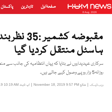
صفحۂ اول
تازہ ترین
پاکستان
8 Aug, 2026
مقبوضہ کشم
ہاسٹل منتقل کردیا گیا
روزانہ5 ہزار روپے وصول کیے جاتے ہیں۔
|
شائع
|
اپ ڈیٹ
19 10:19 AM
November 18, 2019 9:57 PM
ویب ڈیسک