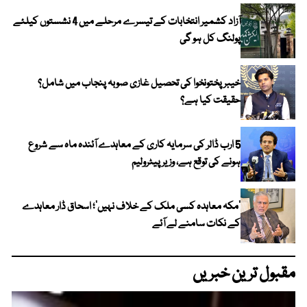
آزاد کشمیر انتخابات کے تیسرے مرحلے میں 4 نشستوں کیلئے
پولنگ کل ہو گی
خیبر پختونخوا کی تحصیل غازی صوبہ پنجاب میں شامل؟
حقیقت کیا ہے؟
5 ارب ڈالر کی سرمایہ کاری کے معاہدے آئندہ ماہ سے شروع
ہونے کی توقع ہے، وزیر پیٹرولیم
‘مکہ معاہدہ کسی ملک کے خلاف نہیں’؛ اسحاق ڈار معاہدے
کے نکات سامنے لے آئے
مقبول ترین خبریں