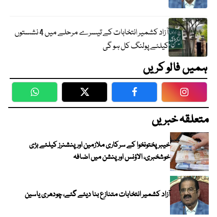
آزاد کشمیر انتخابات کے تیسرے مرحلے میں 4 نشستوں
کیلئے پولنگ کل ہو گی
ہمیں فالو کریں
WhatsApp
Twitter
Facebook
Faceboo
متعلقہ خبریں
خیبرپختونخوا کے سرکاری ملازمین اور پنشنرز کیلئے بڑی
خوشخبری، الاؤنس اور پنشن میں اضافہ
آزاد کشمیر انتخابات متنازع بنا دیئے گئے، چودھری یاسین