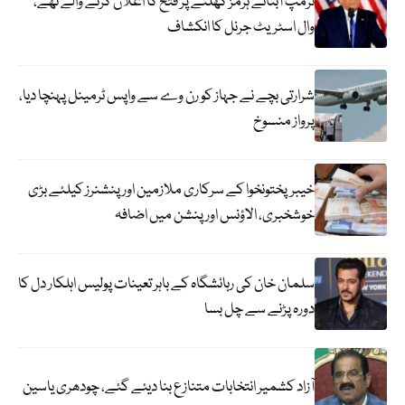
ٹرمپ آبنائے ہرمز کھلنے پر فتح کا اعلان کرنے والے تھے،
وال اسٹریٹ جرنل کا انکشاف
شرارتی بچے نے جہاز کو رن وے سے واپس ٹرمینل پہنچا دیا،
پرواز منسوخ
خیبرپختونخوا کے سرکاری ملازمین اور پنشنرز کیلئے بڑی
خوشخبری، الاؤنس اور پنشن میں اضافہ
سلمان خان کی رہائشگاہ کے باہر تعینات پولیس اہلکار دل کا
دورہ پڑنے سے چل بسا
آزاد کشمیر انتخابات متنازع بنا دیئے گئے، چودھری یاسین