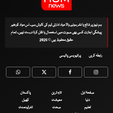
ہم نیوز پر شائع یا نشر ہونے والا مواد ادارتی ٹیم کی کاوش ہے۔ اس مواد کو بغیر
پیشگی اجازت کسی بھی صورت میں استعمال یا نقل کرنا درست نہیں۔ تمام
حقوق محفوظ ہیں © 2026
رابطہ کریں
پرائیویسی پالیسی
WhatsApp
Twitter
Facebook
Faceboo
صفحۂ اول
تازہ ترین
پاکستان
دنیا
معیشت
کھیل
تعلیم
صحت
انٹرٹینمنٹ