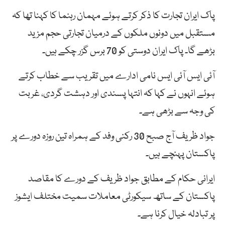
پاک ایران تجارت کا ذکر کرتے ہوئے مہمان رہنما کا کہنا تھا کہ
مستقبل میں دونوں ملکوں کے درمیان تجارتی حجم مزید
بڑھے گا۔ پاک ایران دوستی کو 70 برس گزر چکے ہیں۔
آئی ایس آئی ایس نامی ادارے میں تقریب سے خطاب کرتے
ہوئے انہوں نے کہا کہ انتہا پسندی اور دہشت گردی، غربت
کی وجہ سے بڑھی ہے۔
جواد ظریف آج صبح 30 رکنی وفد کے ہمراہ تین روزہ دورے پر
پاکستان پہنچے ہیں۔
ایرانی حکام کے مطابق جواد ظریف کے دورے کا مقاصد
پاکستان کے ساتھ سیکورٹی معاملات سمیت مختلف ایشوز
پر تبادلہ خیال کرنا ہے۔