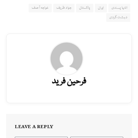
انتہا پسندی
ایران
پاکستان
جواد ظریف
خواجہ آصف
دہشت گردی
فرحین فرید
LEAVE A REPLY