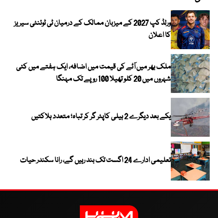
ورلڈ کپ 2027 کے میزبان ممالک کے درمیان ٹی ٹوئنٹی سیریز
کا اعلان
ملک بھر میں آٹے کی قیمت میں اضافہ، ایک ہفتے میں کئی
شہروں میں 20 کلو تھیلا 100 روپے تک مہنگا
یکے بعد دیگرے 2 ہیلی کاپٹر گر کر تباہ؛ متعدد ہلاکتیں
تعلیمی ادارے 24 اگست تک بند رہیں گے، رانا سکندر حیات