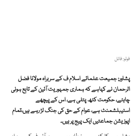
فوٹو: فائل
پشاور: جمیعت علمائے اسلام ف کے سربراہ مولانا فضل
الرحمان نے کہاہے کہ ہماری جمہوریت آئین کے تابع ہونی
چاہئے، حکومت کٹھ پتلی ہے، اس کے پیچھے
اسٹیبلشمنٹ ہے، عوام کے حق کی جنگ لڑ رہے ہیں،تمام
اپوزیشن جماعتیں ایک پیج پر ہیں۔