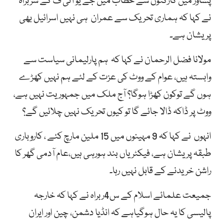
پشاور میں کارکنوں سے خطاب میں جے یو آئی ف کے سربراہ
نے کہا کہ ہماری تحریک سے عمران ہی نہیں اسرائیل بھی
پریشان ہے۔
مولانا فضل الرحمان نے کہا کہ ہم پارلیمانی سیاست سے
وابستہ ہیں، عوام کے ووٹ کی عزت کے لئے ہم نہیں کھڑے
ہوں گے توکون کھڑا ہوگا؟ آج ملک میں جمہوریت نہیں ہے،
ووٹ پر ڈاکہ ڈالا جائے گا تو کیوں تحریک نہیں چلائیں گے؟
انہوں نے کہا کہ 9 مہینوں میں 15 ملین مارچ کئے ، کاروباری
طبقہ پریشان ہے، فیکٹریاں بند ہورہی ہیں،عام آدمی گھر کا
راشن خریدنے کے قابل نہیں رہا۔
جمیعت علمائے اسلام کے س4ربراہ نے کہا کہ خارجہ
پالیسی کا یہ حال ہوگیاہے کہ انڈیا دشمن، چین اور ایران