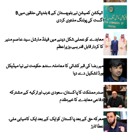
الیکشن کمیشن نے بلوچستان کے 4 بلدیاتی حلقوں میں 9
اگست کی پولنگ ملتوی کردی
معاہدے کو عملی شکل دینے میں فیلڈ مارشل سید عاصم منیر
کا کردار قابل قدر ہے، وزیراعظم
میر رضا کی قبر کشائی کا معاملہ، سندھ حکومت نے نیا میڈیکل
بورڈ تشکیل دے دیا
صدر مملکت کا پاکستان، سعودی عرب اور ترکیہ کے مشترکہ
دفاعی معاہدے کا خیرمقدم
معرکہ حق کے بعد پاکستان کو ایک کے بعد ایک کامیابی ملی،
عطا تارڑ