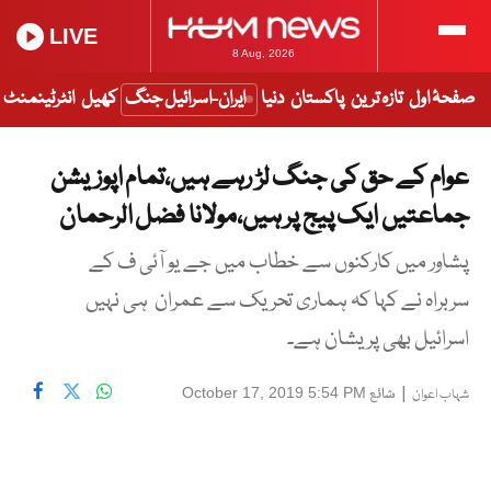
LIVE
8 Aug, 2026
صفحۂ اول
تازہ ترین
پاکستان
دنیا
ایران-اسرائیل جنگ
کھیل
انٹرٹینمنٹ
عوام کے حق کی جنگ لڑ رہے ہیں،تمام اپوزیشن
جماعتیں ایک پیج پر ہیں،مولانا فضل الرحمان
پشاور میں کارکنوں سے خطاب میں جے یو آئی ف کے
سربراہ نے کہا کہ ہماری تحریک سے عمران ہی نہیں
اسرائیل بھی پریشان ہے۔
|
شائع
October 17, 2019 5:54 PM
شہاب اعوان