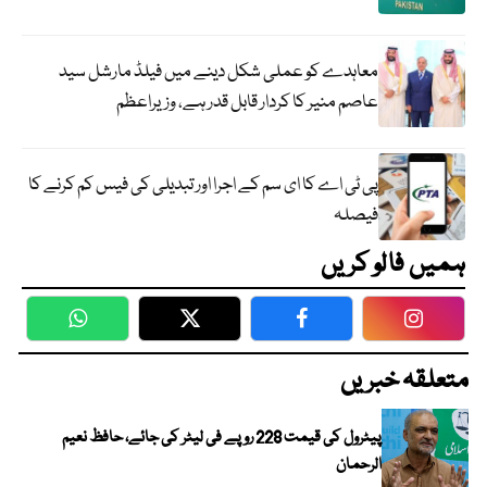
معاہدے کو عملی شکل دینے میں فیلڈ مارشل سید
عاصم منیر کا کردار قابل قدر ہے، وزیراعظم
پی ٹی اے کا ای سم کے اجرا اور تبدیلی کی فیس کم کرنے کا
فیصلہ
ہمیں فالو کریں
WhatsApp
Twitter
Facebook
Faceboo
متعلقہ خبریں
پیٹرول کی قیمت 228 روپے فی لیٹر کی جائے، حافظ نعیم
الرحمان