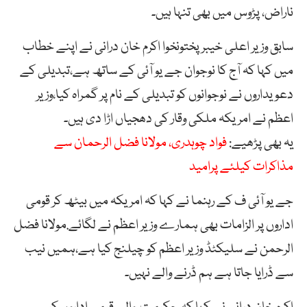
ناراض، پڑوس میں بھی تنہا ہیں۔
سابق وزیر اعلی خیبر پختونخوا اکرم خان درانی نے اپنے خطاب
میں کہا کہ آج کا نوجوان جے یو آئی کے ساتھ ہے،تبدیلی کے
دعویداروں نے نوجوانوں کو تبدیلی کے نام پر گمراہ کیا،وزیر
اعظم نے امریکہ ملکی وقار کی دھجیاں اڑا دی ہیں۔
یہ بھی پڑھیے:
فواد چوہدری، مولانا فضل الرحمان سے
مذاکرات کیلئے پرامید
جے یو آئی ف کے رہنما نے کہا کہ امریکہ میں بیٹھ کر قومی
اداروں پر الزامات بھی ہمارے وزیر اعظم نے لگائے.مولانا فضل
الرحمن نے سلیکٹڈ وزیر اعظم کو چیلنج کیا ہے،ہمیں نیب
سے ڈرایا جاتا ہے ہم ڈرنے والے نہیں۔