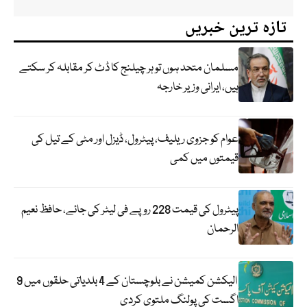
تازہ ترین خبریں
مسلمان متحد ہوں تو ہر چیلنج کا ڈٹ کر مقابلہ کر سکتے
ہیں، ایرانی وزیر خارجہ
عوام کو جزوی ریلیف، پیٹرول، ڈیزل اور مٹی کے تیل کی
قیمتوں میں کمی
پیٹرول کی قیمت 228 روپے فی لیٹر کی جائے، حافظ نعیم
الرحمان
الیکشن کمیشن نے بلوچستان کے 4 بلدیاتی حلقوں میں 9
اگست کی پولنگ ملتوی کردی