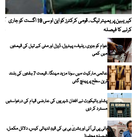
کیریبین پریمیئر لیگ ، قومی کرکٹرز کو این او سی 19 اگست کو جاری
آز
کرنے کا فیصلہ
چھی
عوام کو جزوی ریلیف، پیٹرول، ڈیزل اور مٹی کے تیل کی قیمتوں
میں کمی
عالمی مارکیٹ میں سونا مزید مہنگا ، قیمت 7 ہفتوں کی بلند
ترین سطح پر پہنچ گئی
پشاور ہائیکورٹ نے افغان شہریوں کی عارضی قیام کی درخواستیں
مسترد کر دیں
بانی پی ٹی آئی اور بشریٰ بی بی کی قیدِ تنہائی کیس، دلائل مکمل،
فیصلہ محفوظ