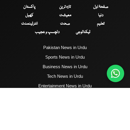
صفحۂ اول
تازہ ترین
پاکستان
دنیا
معیشت
کھیل
تعلیم
صحت
انٹرٹینمنٹ
ٹیکنالوجی
دلچسپ و عجیب
Pakistan News in Urdu
Sports News in Urdu
Business News in Urdu
Tech News in Urdu
Entertainment News in Urdu
Health News in Urdu
Hum News English