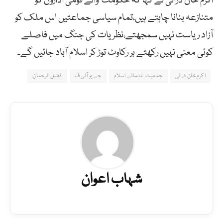
اکرم خان درانی نے کہا کہ حکومت والے قومی اداروں کو
متنازعہ بنانا چاہتے ہیں،تمام سیاسی جماعتیں اس ملک کو
آزاد ریاست نہیں سمجھتے،نظریات کی جنگ میں فاصلے
کوئی معنی نہیں رکھتے ہر رکاوٹ توڑ کر اسلام آباد جائیں گے۔
اکرم خان درانی
جمعیت علمائے اسلام
جے یو آئی ف
فضل الرحمان
شہاب اعوان