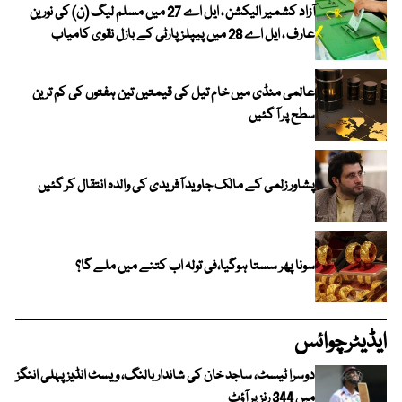
آزاد کشمیر الیکشن ، ایل اے 27 میں مسلم لیگ (ن) کی نورین
عارف ، ایل اے 28 میں پیپلز پارٹی کے بازل نقوی کامیاب
عالمی منڈی میں خام تیل کی قیمتیں تین ہفتوں کی کم ترین
سطح پر آ گئیں
پشاور زلمی کے مالک جاوید آفریدی کی والدہ انتقال کر گئیں
سونا پھر سستا ہوگیا،فی تولہ اب کتنے میں ملے گا؟
ایڈیٹرچوائس
دوسرا ٹیسٹ، ساجد خان کی شاندار بالنگ، ویسٹ انڈیز پہلی اننگز
میں 344 رنز پر آؤٹ