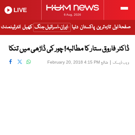
LIVE
6 Aug, 2026
صفحۂ اول
تازہ ترین
پاکستان
دنیا
ایران-اسرائیل جنگ
کھیل
انٹرٹینمنٹ
ڈاکٹر فاروق ستار کا مطالبہ! چور کی ڈاڑھی میں تنکا
|
شائع
February 20, 2018 4:15 PM
ویب ڈیسک