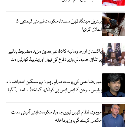
پیٹرول مہنگا، ڈیزل سستا، حکومت نے نئی قیمتوں کا
اعلان کر دیا
پاکستان اور صومالیہ کا دفاعی تعاون مزید مضبوط بنانے
پر اتفاق، صومالی وزیر دفاع کی نیول اور ایئرہیڈ کوارٹرز آمد
میر رضا علی کی پوسٹ مارٹم رپورٹ پر سنگین اعتراضات،
پولیس سرجن کا ایس ایس پی کو لکھا گیا خط سامنے آ گیا
موجودہ نظام کہیں نہیں جا رہا، حکومت اپنی آئینی مدت
مکمل کرے گی، وزیر داخلہ