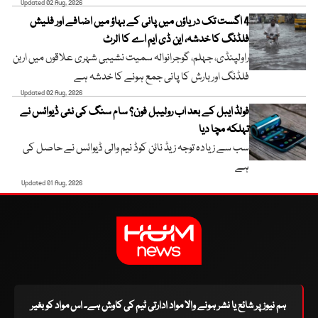
Updated 02 Aug, 2026
4 اگست تک دریاؤں میں پانی کے بہاؤ میں اضافے اور فلیش
فلڈنگ کا خدشہ، این ڈی ایم اے کا الرٹ
راولپنڈی، جہلم، گوجرانوالہ سمیت نشیبی شہری علاقوں میں اربن
فلڈنگ اور بارش کا پانی جمع ہونے کا خدشہ ہے
Updated 02 Aug, 2026
فولڈ ایبل کے بعد اب رولیبل فون؟ سام سنگ کی نئی ڈیوائس نے
تہلکہ مچا دیا
سب سے زیادہ توجہ زیڈ نائن کوڈ نیم والی ڈیوائس نے حاصل کی
ہے
Updated 01 Aug, 2026
ہم نیوز پر شائع یا نشر ہونے والا مواد ادارتی ٹیم کی کاوش ہے۔ اس مواد کو بغیر