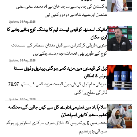
پاکستان کی جانب سے ساجد خان نے 4، محمد علی، علی
عثمان اور عبید شاہ نے دو دو وکٹیں لیں
Updated 03 Aug, 2026
مائیک اسمتھ کو قومی ٹیسٹ ٹیم کا بیٹنگ کوچ بنائے جانے کا
قوی امکان
جنوبی افریقی کرکٹر اس سے قبل ملتان سلطانز کے اسسٹنٹ
کوچ کے طور پر بھی خدمات انجام دے چکے ہیں
Updated 03 Aug, 2026
تیل کی قیمتوں میں مزید کمی ہو گئی، پیٹرول و ڈیزل سستا
ہونے کا امکان
امریکی خام تیل کی فی بیرل قیمت مزید کمی کے ساتھ 78.97
ڈالر کی سطح پر آ گئی
Updated 03 Aug, 2026
اسلام آباد میں تعلیمی ادارے کل سے کھل جائیں گے، محکمہ
تعلیم سندھ کا بھی اہم اعلان
ہفتے میں 6 روز تدریس کا اطلاق صرف سرکاری اسکولوں پر ہوگا،
صوبائی وزیر تعلیم