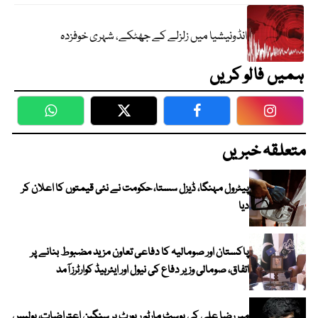
انڈونیشیا میں زلزلے کے جھٹکے، شہری خوفزدہ
ہمیں فالو کریں
WhatsApp
Twitter
Facebook
Faceboo
متعلقہ خبریں
پیٹرول مہنگا، ڈیزل سستا، حکومت نے نئی قیمتوں کا اعلان کر
دیا
پاکستان اور صومالیہ کا دفاعی تعاون مزید مضبوط بنانے پر
اتفاق، صومالی وزیر دفاع کی نیول اور ایئرہیڈ کوارٹرز آمد
میر رضا علی کی پوسٹ مارٹم رپورٹ پر سنگین اعتراضات، پولیس