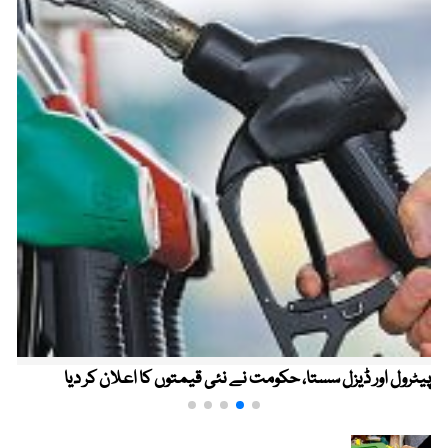
پیٹرول اور ڈیزل سستا، حکومت نے نئی قیمتوں کا اعلان کر دیا