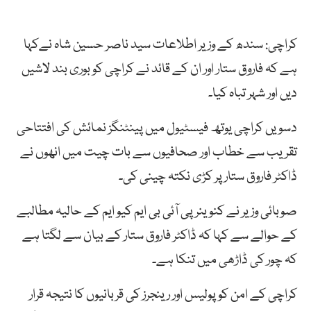
کراچی: سندھ کے وزیر اطلاعات سید ناصر حسین شاہ نےکہا
ہے کہ فاروق ستار اور ان کے قائد نے کراچی کو بوری بند لاشیں
دیں اور شہر تباہ کیا۔
دسویں کراچی یوتھ فیسٹیول میں پینٹنگز نمائش کی افتتاحی
تقریب سے خطاب اور صحافیوں سے بات چیت میں انھوں نے
ڈاکٹر فاروق ستارپر کڑی نکتہ چینی کی۔
صوبائی وزیر نے کنوینر پی آئی بی ایم کیو ایم کے حالیہ مطالبے
کے حوالے سے کہا کہ ڈاکٹر فاروق ستار کے بیان سے لگتا ہے
کہ چور کی ڈاڑھی میں تنکا ہے۔
کراچی کے امن کو پولیس اور رینجرز کی قربانیوں کا نتیجہ قرار