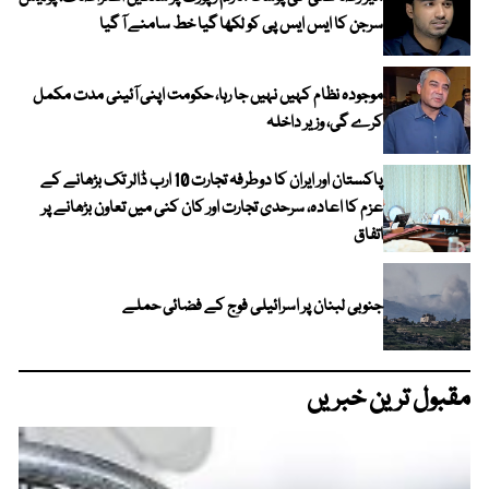
سرجن کا ایس ایس پی کو لکھا گیا خط سامنے آ گیا
موجودہ نظام کہیں نہیں جا رہا، حکومت اپنی آئینی مدت مکمل
کرے گی، وزیر داخلہ
پاکستان اور ایران کا دوطرفہ تجارت 10 ارب ڈالر تک بڑھانے کے
عزم کا اعادہ، سرحدی تجارت اور کان کنی میں تعاون بڑھانے پر
اتفاق
جنوبی لبنان پر اسرائیلی فوج کے فضائی حملے
مقبول ترین خبریں