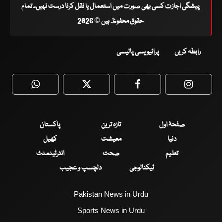
پیشگی اجازت کسی بھی صورت میں استعمال یا نقل کرنا درست نہیں۔ تمام
حقوق محفوظ ہیں © 2026
رابطہ کریں
پرائیویسی پالیسی
WhatsApp
Twitter
Facebook
Faceboo
صفحۂ اول
تازہ ترین
پاکستان
دنیا
معیشت
کھیل
تعلیم
صحت
انٹرٹینمنٹ
ٹیکنالوجی
دلچسپ و عجیب
Pakistan News in Urdu
Sports News in Urdu