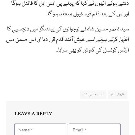
دیتے ہوئے انھوں نے کہا کہ پہلے پی ایس ایل کا فائنل ہوگا
اور اس کے بعد فلم فیسٹیول منعقد ہو گا۔
سید ناصر حسین شاہ نے نوجوانوں کی پینٹنگز میں دلچسپی کا
اظہار کرتے ہوئے اسے خوش آئند قدم قرار دیا اور اس صمن میں
آرٹس کونسل کی کاوش کو بھی سراہا۔
فاروق ستار
ناصر حسین شاہ
LEAVE A REPLY