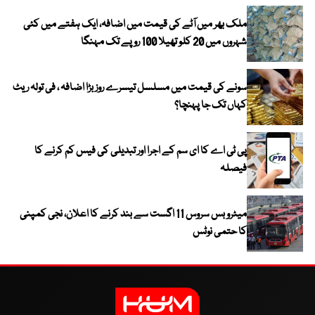
ملک بھر میں آٹے کی قیمت میں اضافہ، ایک ہفتے میں کئی
شہروں میں 20 کلو تھیلا 100 روپے تک مہنگا
سونے کی قیمت میں مسلسل تیسرے روز بڑا اضافہ ، فی تولہ ریٹ
کہاں تک جا پہنچا؟
پی ٹی اے کا ای سم کے اجرا اور تبدیلی کی فیس کم کرنے کا
فیصلہ
میٹرو بس سروس 11 اگست سے بند کرنے کا اعلان، نجی کمپنی
کا حتمی نوٹس