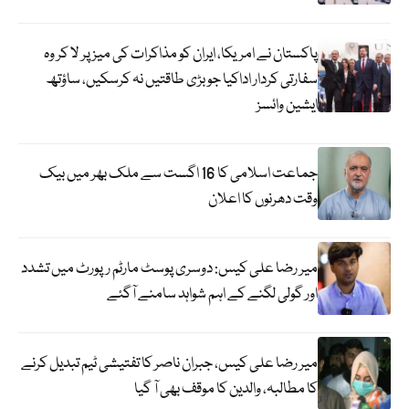
پاکستان نے امریکا، ایران کو مذاکرات کی میز پر لا کر وہ
سفارتی کردار اداکیا جو بڑی طاقتیں نہ کرسکیں، ساؤتھ
ایشین وائسز
جماعت اسلامی کا 16 اگست سے ملک بھر میں بیک
وقت دھرنوں کا اعلان
میر رضا علی کیس: دوسری پوسٹ مارٹم رپورٹ میں تشدد
اور گولی لگنے کے اہم شواہد سامنے آگئے
میر رضا علی کیس، جبران ناصر کا تفتیشی ٹیم تبدیل کرنے
کا مطالبہ، والدین کا موقف بھی آ گیا