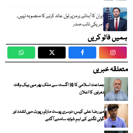
ایران کا آبنائے ہرمز پر ٹول عائد کرنے کا منصوبہ نہیں،
امریکی نائب صدر
ہمیں فالو کریں
WhatsApp
Twitter
Facebook
Faceboo
متعلقہ خبریں
جماعت اسلامی کا 16 اگست سے ملک بھر میں بیک وقت
دھرنوں کا اعلان
میر رضا علی کیس: دوسری پوسٹ مارٹم رپورٹ میں تشدد اور
گولی لگنے کے اہم شواہد سامنے آگئے