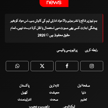
ہم نیوز پر شائع یا نشر ہونے والا مواد ادارتی ٹیم کی کاوش ہے۔ اس مواد کو بغیر
پیشگی اجازت کسی بھی صورت میں استعمال یا نقل کرنا درست نہیں۔ تمام
حقوق محفوظ ہیں © 2026
رابطہ کریں
پرائیویسی پالیسی
WhatsApp
Twitter
Facebook
Faceboo
صفحۂ اول
تازہ ترین
پاکستان
دنیا
معیشت
کھیل
تعلیم
صحت
انٹرٹینمنٹ
ٹیکنالوجی
دلچسپ و عجیب