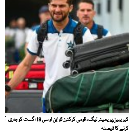
کیریبین پریمیئر لیگ ، قومی کرکٹرز کو این او سی 19 اگست کو جاری
آز
کرنے کا فیصلہ
چھی