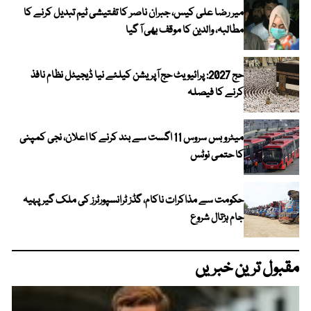
میر رضا علی کیس، جبران ناصر کا تفتیشی ٹیم تبدیل کرنے کا
مطالبہ، والدین کا موقف بھی آ گیا
حج 2027: پرائیویٹ حج آپریشن کیلئے نیا ڈیجیٹل نظام نافذ
کرنے کا فیصلہ
میٹرو بس سروس 11 اگست سے بند کرنے کا اعلان، نجی کمپنی
کا حتمی نوٹس
حکومت سے مذاکرات ناکام، گڈز ٹرانسپورٹرز کی ملک گیر پہیہ
جام ہڑتال شروع
مقبول ترین خبریں