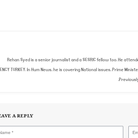
Rehan Syed is a senior journalist and a SESRIC fellow too. He atte
ENCY TURKEY. In Hum News, he is covering National issues, Prime Minist
Previousl
EAVE A REPLY