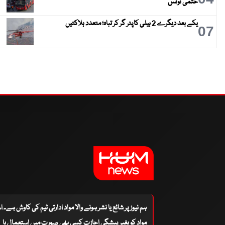
حتمی نوٹس
یکے بعد دیگرے 2 ہیلی کاپٹر گر کر تباہ؛ متعدد ہلاکتیں
07
ہم نیوز پر شائع یا نشر ہونے والا مواد ادارتی ٹیم کی کاوش ہے۔ 
مواد کو بغیر پیشگی اجازت کسی بھی صورت میں استعمال یا