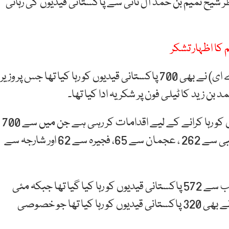
طر شیخ تمیم بن حمد آل ثانی سے پاکستانی قیدیوں کی رہائی
واضح رہے کہ ایک ہفتہ قبل متحدہ عرب امارات (یو اے ای) نے بھی 700 پاکستانی قیدیوں کو رہا کیا تھا جس پر وزیر
 زید کا ٹیلی فون پر شکریہ ادا کیا تھا۔
حکومت پاکستان یو اے ای سے 3500 پاکستانی قیدیوں کو رہا کرانے کے لیے اقدامات کر رہی ہے جن میں سے 700
سو وطن واپس پہنچ چکے ہیں۔ ابتدائی مرحلے میں ابوظہبی سے 262 ، عجمان سے 65، فجیرہ سے 62 اور شارجہ سے
یاد رہے کہ اس سے قبل مئی میں بھی یو اے ای کی جانب سے 572 پاکستانی قیدیوں کو رہا کیا گیا تھا جبکہ مئی
میں ہی پاکستانی حکومت کی کوششوں سے ملائیشیا نے بھی 320 پاکستانی قیدیوں کو رہا کیا تھا جو خصوصی