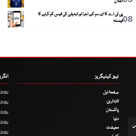
اعلان
پی ٹی اے کا ای سم کے اجرا اور تبدیلی کی فیس کم کرنے کا
9
08
فیصلہ
نیوز کیٹیگریز
انگر
صفحۂ اول
Urdu
تازہ ترین
Urdu
پاکستان
Urdu
دنیا
Urdu
اس
معیشت
Urdu