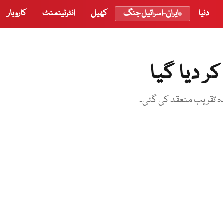
دنیا
ایران-اسرائیل جنگ
کھیل
انٹرٹینمنٹ
کاروبار
دہ تقریب منعقد کی گئی۔