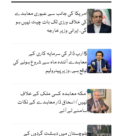
امریکا کی جانب سے عبوری معاہدے
کی خلاف ورزی تک بات چیت نہیں ہو
گی، ایرانی وزیر خارجہ
5 ارب ڈالر کی سرمایہ کاری کے
معاہدے آئندہ ماہ سے شروع ہونے کی
توقع ہے، وزیر پیٹرولیم
‘مکہ معاہدہ کسی ملک کے خلاف
نہیں’؛ اسحاق ڈار معاہدے کے نکات
سامنے لے آئے
بلوچستان میں دہشت گردوں کے