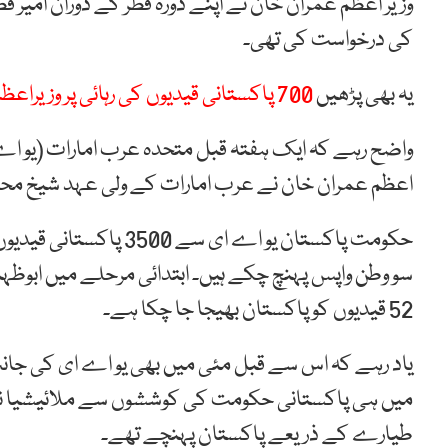
وزیر اعظم عمران خان نے اپنے دورہ قطر کے دوران امیر ق
کی درخواست کی تھی۔
یہ بھی پڑھیں
700 پاکستانی قیدیوں کی رہائی پر وزیراعظم کا اظہار تشکر
اعظم عمران خان نے عرب امارات کے ولی عہد شیخ محمد بن
52 قیدیوں کو پاکستان بھیجا جا چکا ہے۔
طیارے کے ذریعے پاکستان پہنچے تھے۔