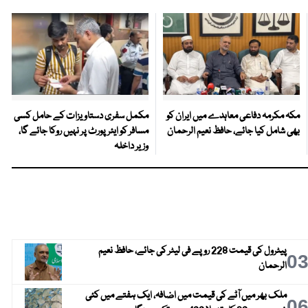
مکہ مکرمہ دفاعی معاہدے میں ایران کو
مکمل سفری دستاویزات کے حامل کسی
بھی شامل کیا جائے، حافظ نعیم الرحمان
مسافر کو ایئرپورٹ پر نہیں روکا جائے گا،
وزیر داخلہ
پیٹرول کی قیمت 228 روپے فی لیٹر کی جائے، حافظ نعیم
0
الرحمان
ملک بھر میں آٹے کی قیمت میں اضافہ، ایک ہفتے میں کئی
0