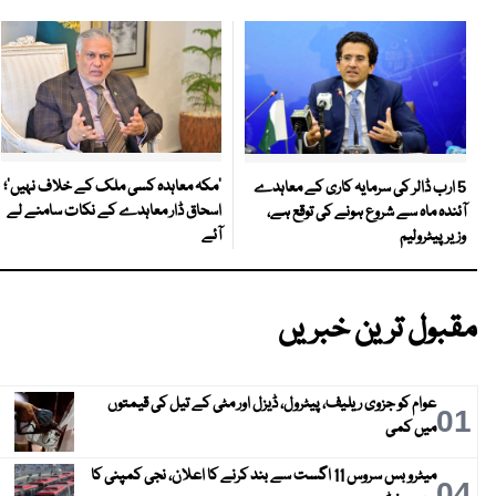
‘مکہ معاہدہ کسی ملک کے خلاف نہیں’؛
5 ارب ڈالر کی سرمایہ کاری کے معاہدے
اسحاق ڈار معاہدے کے نکات سامنے لے
آئندہ ماہ سے شروع ہونے کی توقع ہے،
آئے
وزیر پیٹرولیم
مقبول ترین خبریں
عوام کو جزوی ریلیف، پیٹرول، ڈیزل اور مٹی کے تیل کی قیمتوں
01
میں کمی
میٹرو بس سروس 11 اگست سے بند کرنے کا اعلان، نجی کمپنی کا
04