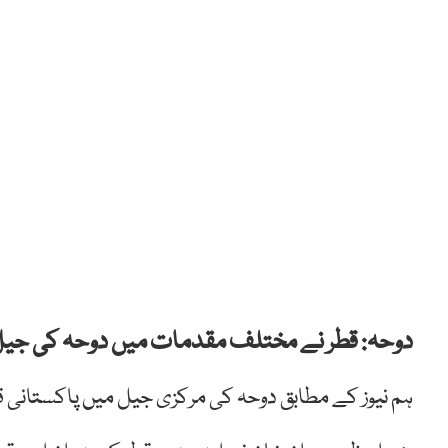
دوحہ: قطر نے مختلف مقدمات میں دوحہ کی جیل میں قید 53 پاکستانیوں ک
ہم نیوز کے مطابق دوحہ کی مرکزی جیل میں پاکستانی ق