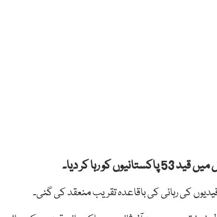
و رہا کر دیا۔
یدیوں کی رہائی کی باقاعدہ تقریب منعقد کی گئی۔