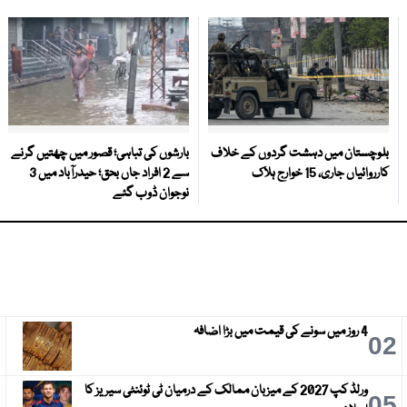
بلوچستان میں دہشت گردوں کے خلاف
بارشوں کی تباہی؛ قصور میں چھتیں گرنے
کارروائیاں جاری، 15 خوارج ہلاک
سے 2 افراد جاں بحق؛ حیدرآباد میں 3
نوجوان ڈوب گئے
4 روز میں سونے کی قیمت میں بڑا اضافہ
3
02
ورلڈ کپ 2027 کے میزبان ممالک کے درمیان ٹی ٹوئنٹی سیریز کا
6
05